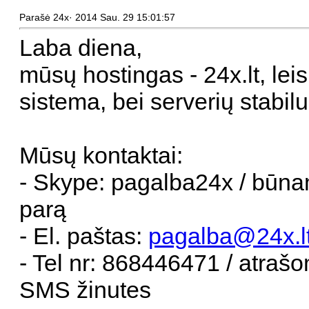
Parašė 24x· 2014 Sau. 29 15:01:57
Laba diena,
mūsų hostingas - 24x.lt, lei
sistema, bei serverių stabil
Mūsų kontaktai:
- Skype: pagalba24x / būna
parą
- El. paštas:
pagalba@24x.l
- Tel nr: 868446471 / atrašom
SMS žinutes