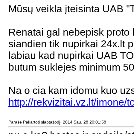
Mūsų veikla įteisinta UAB
Renatai gal nebepisk prot
siandien tik nupirkai 24x.lt 
labiau kad nupirkai UAB TO
butum suklejes minimum 5
Na o cia kam idomu kuo uzs
http://rekvizitai.vz.lt/imone/to
Parašė Pakartoti slaptažodį· 2014 Sau. 28 20:01:58