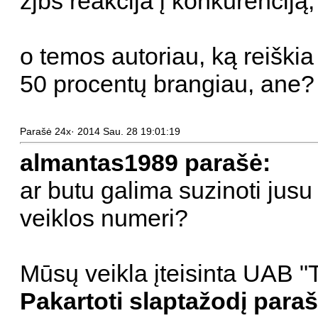
zjbs reakcija į konkurenciją
o temos autoriau, ką reiškia
50 procentų brangiau, ane?
Parašė 24x· 2014 Sau. 28 19:01:19
almantas1989 parašė:
ar butu galima suzinoti jusu 
veiklos numeri?
Mūsų veikla įteisinta UAB
Pakartoti slaptažodį paraš