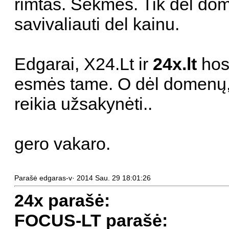
rimtas. Sekmes. Tik del dom
savivaliauti del kainu.
Edgarai, X24.Lt ir
24x.lt
hos
esmės tame. O dėl domenų, 
reikia užsakynėti..
gero vakaro.
Parašė edgaras-v· 2014 Sau. 29 18:01:26
24x parašė:
FOCUS-LT parašė: