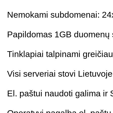
Nemokami subdomenai: 24x.lt, v
Papildomas 1GB duomenų sr
Tinklapiai talpinami greiči
Visi serveriai stovi Lietuvoje
El. paštui naudoti galima ir