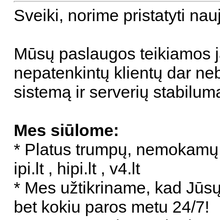
Sveiki, norime pristatyti n
Mūsų paslaugos teikiamos j
nepatenkintų klientų dar ne
sistemą ir serverių stabilum
Mes siūlome:
* Platus trumpų, nemokamų 
ipi.lt , hipi.lt , v4.lt
* Mes užtikriname, kad Jūsų ti
bet kokiu paros metu 24/7!