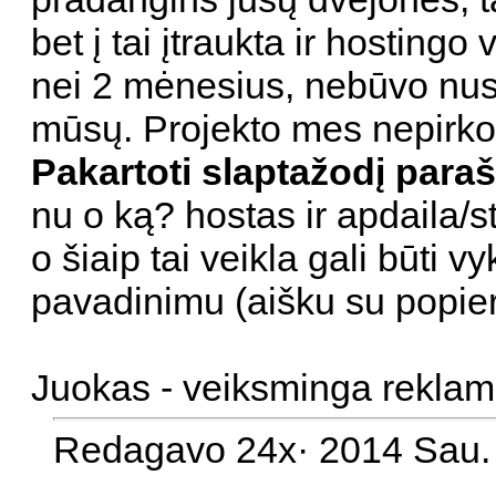
bet į tai įtraukta ir hosting
nei 2 mėnesius, nebūvo nus
mūsų. Projekto mes nepirkom
Pakartoti slaptažodį paraš
nu o ką? hostas ir apdaila/s
o šiaip tai veikla gali būti
pavadinimu (aišku su popieri
Juokas - veiksminga reklam
Redagavo 24x· 2014 Sau. 