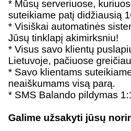
* Mūsų serveriuose, kuriuos
suteikiame patį didžiausią
* Visiškai automatinės sist
Jūsų tinklapį akimirksniu!
* Visus savo klientų puslap
Lietuvoje, pačiuose greiči
* Savo klientams suteikiame
neaiškumams visą parą.
* SMS Balando pildymas 1:1
Galime užsakyti jūsų nori