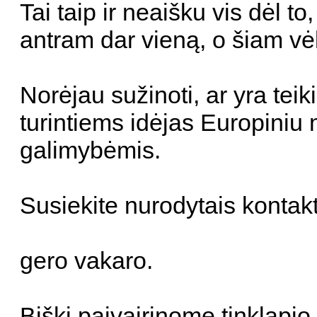
Tai taip ir neaišku vis dėl 
antram dar vieną, o šiam vėl
Norėjau sužinoti, ar yra tei
turintiems idėjas Europiniu 
galimybėmis.
Susiekite nurodytais kontakt
gero vakaro.
Biški paįvairinome tinklapio