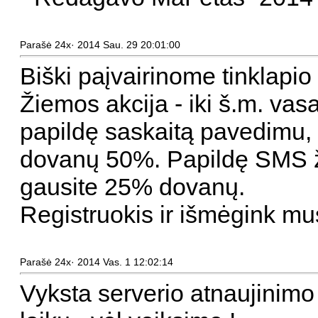
Parašė 24x· 2014 Sau. 29 20:01:00
Biški paįvairinome tinklapio
Žiemos akcija - iki š.m. vasa
papildę saskaitą pavedimu,
dovanų 50%. Papildę SMS 
gausite 25% dovanų.
Registruokis ir išmėgink mu
Parašė 24x· 2014 Vas. 1 12:02:14
Vyksta serverio atnaujinimo d