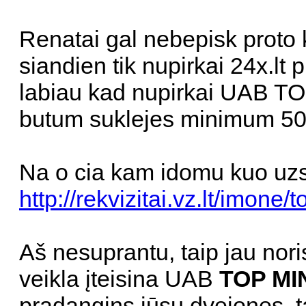
Renatai gal nebepisk prot
siandien tik nupirkai 24x.lt 
labiau kad nupirkai UAB TO
butum suklejes minimum 5
Na o cia kam idomu kuo uzs
http://rekvizitai.vz.lt/imone/to
Aš nesuprantu, taip jau nor
veikla įteisina UAB
TOP MI
pradangins jūsų dvejones, t