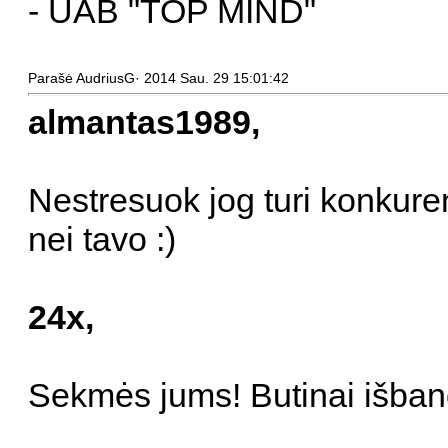
- UAB "TOP MIND"
Parašė AudriusG· 2014 Sau. 29 15:01:42
almantas1989,
Nestresuok jog turi konkuren
nei tavo :)
24x,
Sekmės jums! Butinai išbandy