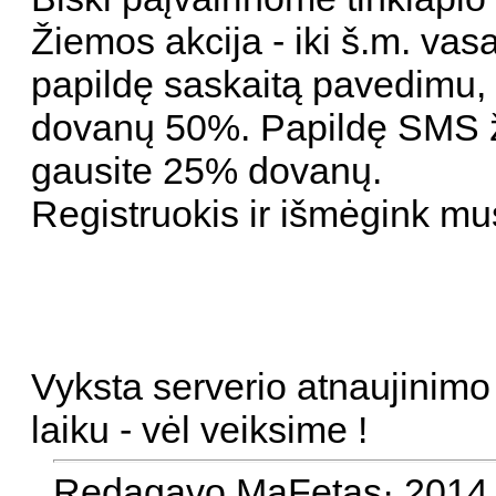
Žiemos akcija - iki š.m. vasa
papildę saskaitą pavedimu,
dovanų 50%. Papildę SMS 
gausite 25% dovanų.
Registruokis ir išmėgink mu
Vyksta serverio atnaujinimo d
laiku - vėl veiksime !
Redagavo MaFetas· 2014 