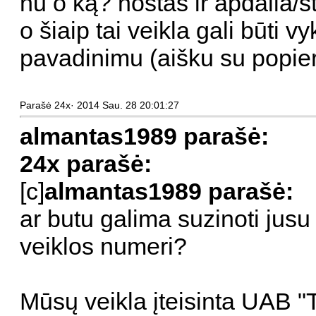
nu o ką? hostas ir apdaila/s
o šiaip tai veikla gali būti
pavadinimu (aišku su popieri
Parašė 24x· 2014 Sau. 28 20:01:27
almantas1989 parašė:
24x parašė:
[c]
almantas1989 parašė:
ar butu galima suzinoti jusu 
veiklos numeri?
Mūsų veikla įteisinta UAB