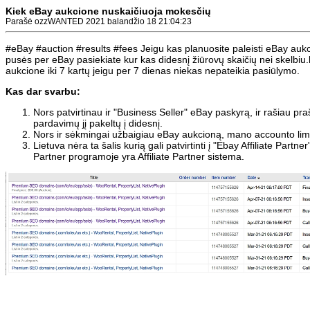
Kiek eBay aukcione nuskaičiuoja mokesčių
Parašė ozzWANTED 2021 balandžio 18 21:04:23
#eBay #auction #results #fees Jeigu kas planuosite paleisti eBay aukc
pusės per eBay pasiekiate kur kas didesnį žiūrovų skaičių nei skelbiu.
aukcione iki 7 kartų jeigu per 7 dienas niekas nepateikia pasiūlymo.
Kas dar svarbu:
Nors patvirtinau ir "Business Seller" eBay paskyrą, ir rašiau 
pardavimų jį pakeltų į didesnį.
Nors ir sėkmingai užbaigiau eBay aukcioną, mano accounto lim
Lietuva nėra ta šalis kurią gali patvirtinti į "Ebay Affiliate Par
Partner programoje yra Affiliate Partner sistema.