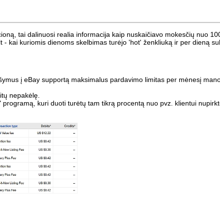
ioną, tai dalinuosi realia informacija kaip nuskaičiavo mokesčių nuo 1
lt - kai kuriomis dienoms skelbimas turėjo 'hot' ženkliuką ir per dieną 
prašymus į eBay supportą maksimalus pardavimo limitas per mėnesį mano
itų nepakėlę.
tner" programą, kuri duoti turėtų tam tikrą procentą nuo pvz. klientui nup