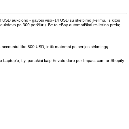
00 USD aukciono - gavosi viso~14 USD su skelbimo įkėlimu. Iš kitos
sulaukdavo po 300 peržiūrų. Be to eBay automatiškai re-listina prekę
 accountui liko 500 USD, ir tik matomai po serijos sėkmingų
irkto Laptop'o, t.y. panašiai kaip Envato daro per Impact.com ar Shopify