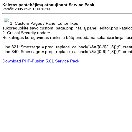
Keletas pastebėjimų atnaujinant Service Pack
Parašė 2005 kovo 11 00:03:00
1. Custom Pages / Panel Editor fixes
sukoreguokite savo custom_page.php ir failą panel_editor.php katalo
2. Critical Security update
Reikalingas koregavimas rankiniu būtų pridedama sekančiai linijai fu
Line 321: $message = preg_replace_callback("/&#([0-9]{1,3});/", crea
Line 340: $message = preg_replace_callback("/&#([0-9]{1,3});/", crea
Download PHP-Fusion 5.01 Service Pack