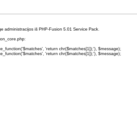
ge administracijos iš PHP-Fusion 5.01 Service Pack.
sion_core.php:
te_function('$matches', 'return chr($matches[1]);'), $message);
te_function('$matches', 'return chr($matches[1]);'), $message);