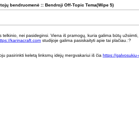
tojų bendruomenė :: Bendroji Off-Topic Tema(Wipe 5)
s telkinio, nei pasideginsi. Viena iš pramogų, kuria galima būtų užsiimti,
ttps://karinacraft.com
studijoje galima pasiskaityti apie tai plačiau.:?
u pasirinkti keletą linksmų idėjų mergvakariui iš čia
https://galvosukiu