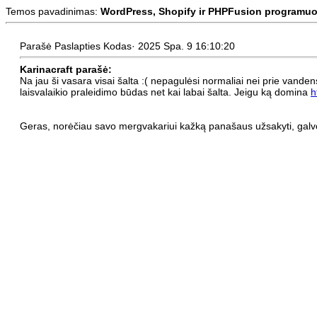
Temos pavadinimas:
WordPress, Shopify ir PHPFusion programuo
Parašė Paslapties Kodas· 2025 Spa. 9 16:10:20
Karinacraft parašė:
Na jau ši vasara visai šalta :( nepagulėsi normaliai nei prie vanden
laisvalaikio praleidimo būdas net kai labai šalta. Jeigu ką domina
h
Geras, norėčiau savo mergvakariui kažką panašaus užsakyti, galvoj