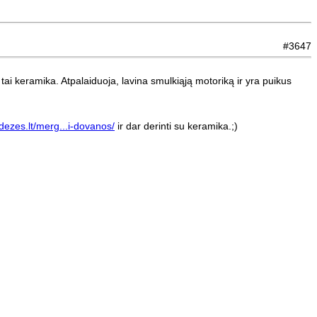
#3647
 tai keramika. Atpalaiduoja, lavina smulkiąją motoriką ir yra puikus
-dezes.lt/merg...i-dovanos/
ir dar derinti su keramika.;)