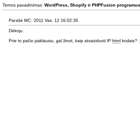
Temos pavadinimas:
WordPress, Shopify ir PHPFusion programuo
Parašė MC· 2011 Vas. 12 16:02:35
Dėkoju.
Prie to pačio paklausiu, gal žinot, kaip atvaizduoti IP
html
kodais? :