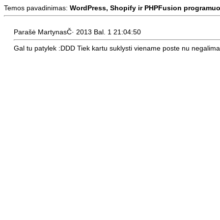
Temos pavadinimas:
WordPress, Shopify ir PHPFusion programuo
Parašė MartynasČ· 2013 Bal. 1 21:04:50
Gal tu patylek :DDD Tiek kartu suklysti viename poste nu negalima