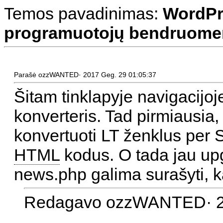
Temos pavadinimas:
WordPr
programuotojų bendruomenė
Parašė ozzWANTED· 2017 Geg. 29 01:05:37
Šitam tinklapyje navigacijoje
konverteris. Tad pirmiausia, 
konvertuoti LT ženklus per
HTML
kodus. O tada jau upgr
news.php galima surašyti, ka
Redagavo ozzWANTED· 20