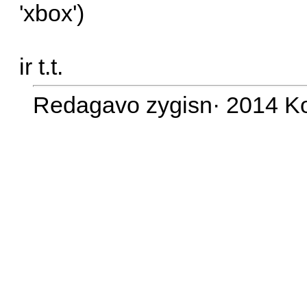
'xbox')
ir t.t.
Redagavo zygisn· 2014 Ko