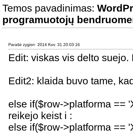
Temos pavadinimas:
WordPr
programuotojų bendruomenė
Parašė zygisn· 2014 Kov. 31 20:03:16
Edit: viskas vis delto suejo.
Edit2: klaida buvo tame, ka
else if($row->platforma == '
reikejo keist i :
else if($row->platforma == 