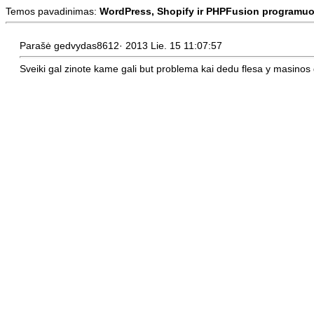
Temos pavadinimas:
WordPress, Shopify ir PHPFusion programuo
Parašė gedvydas8612· 2013 Lie. 15 11:07:57
Sveiki gal zinote kame gali but problema kai dedu flesa y masinos gr