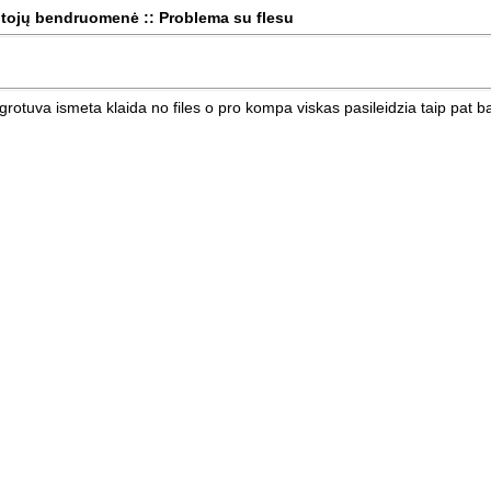
tojų bendruomenė :: Problema su flesu
otuva ismeta klaida no files o pro kompa viskas pasileidzia taip pat band