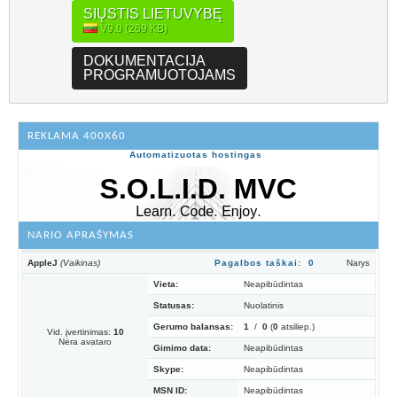
SIŲSTIS LIETUVYBĘ
V9.0 (269 KB)
DOKUMENTACIJA
PROGRAMUOTOJAMS
REKLAMA 400X60
Automatizuotas hostingas
NARIO APRAŠYMAS
AppleJ
(Vaikinas)
Pagalbos taškai: 0
Narys
Vieta:
Neapibūdintas
Statusas:
Nuolatinis
Gerumo balansas:
1
/
0
(
0
atsiliep.)
Vid. įvertinimas:
10
Nėra avataro
Gimimo data:
Neapibūdintas
Skype:
Neapibūdintas
MSN ID:
Neapibūdintas