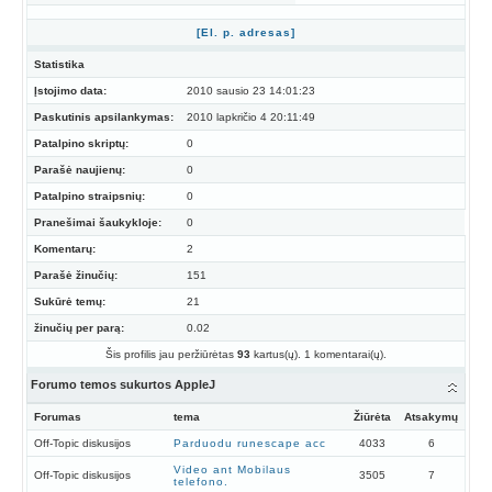
[El. p. adresas]
Statistika
Įstojimo data:
2010 sausio 23 14:01:23
Paskutinis apsilankymas:
2010 lapkričio 4 20:11:49
Patalpino skriptų:
0
Parašė naujienų:
0
Patalpino straipsnių:
0
Pranešimai šaukykloje:
0
Komentarų:
2
Parašė žinučių:
151
Sukūrė temų:
21
žinučių per parą:
0.02
Šis profilis jau peržiūrėtas
93
kartus(ų). 1 komentarai(ų).
Forumo temos sukurtos AppleJ
Forumas
tema
Žiūrėta
Atsakymų
Off-Topic diskusijos
Parduodu runescape acc
4033
6
Video ant Mobilaus
Off-Topic diskusijos
3505
7
telefono.