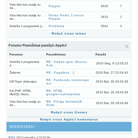
Visa kita kas susiję su
Paypal
4316
7
da...
Visa kita kas susiję su
Perku Perku 2 eurus
1615
1
da...
Paypal
Geležis ir programinė įr...
Problema
2541
3
Rodyti visas temas
Forumo Pranešimai parašyti AppleJ
Forumas
Pavadinimas
Parašė
Geležis ir programinė
RE: Viskas apie Ubuntu,
2010 Geg. 8 12:05:23
įr...
Kub...
Žaliems
RE: Pagalbos. :]
2010 Bal. 27 22:04:43
RE: Parduodu runescape
Off-Topic diskusijos
2010 Bal. 26 20:04:28
acc
Kiti PHP, HTML,
RE: HTML
2010 Bal. 26 19:04:29
MySQL klaus...
google+nukreipimas
Visa kita kas susiję su
RE: Pinigų keitimai(E-
2010 Bal. 26 18:04:49
da...
Gold...
Rodyti visas žinutes
Rodyti visus AppleJ komentarus
KOMENTARAI
E01
2010 balandžio 4 23:04:56