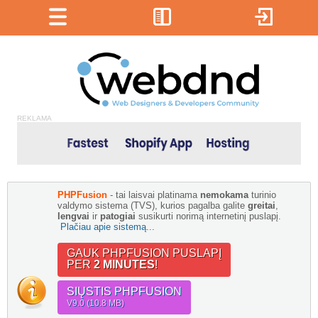
REKLAMA
PHPFusion
- tai laisvai platinama
nemokama
turinio
valdymo sistema (TVS), kurios pagalba galite
greitai
,
lengvai
ir
patogiai
susikurti norimą internetinį puslapį.
Plačiau apie sistemą...
GAUK PHPFUSION PUSLAPĮ
PER
2 MINUTES
!
SIŲSTIS PHPFUSION
V9.0 (10.8 MB)