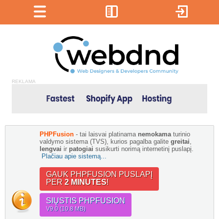
REKLAMA
PHPFusion
- tai laisvai platinama
nemokama
turinio
valdymo sistema (TVS), kurios pagalba galite
greitai
,
lengvai
ir
patogiai
susikurti norimą internetinį puslapį.
Plačiau apie sistemą...
GAUK PHPFUSION PUSLAPĮ
PER
2 MINUTES
!
SIŲSTIS PHPFUSION
V9.0 (10.8 MB)