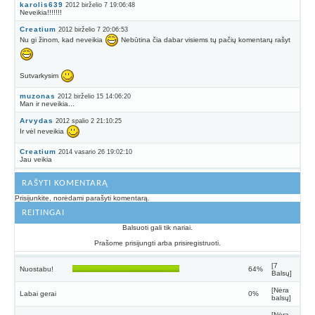
karolis639
2012 birželio 7 19:06:48
Neveikia!!!!!!!
Creatium
2012 birželio 7 20:06:53
Nu gi žinom, kad neveikia
Nebūtina čia dabar visiems tų pačių komentarų rašyt
Sutvarkysim
muzonas
2012 birželio 15 14:06:20
Man ir neveikia...
Arvydas
2012 spalio 2 21:10:25
Ir vėl neveikia
Creatium
2014 vasario 26 19:02:10
Jau veikia
RAŠYTI KOMENTARĄ
Prisijunkite, norėdami parašyti komentarą.
REITINGAI
Balsuoti gali tik nariai.
Prašome prisijungti arba prisiregistruoti.
[7
Nuostabu!
64%
Balsų]
[Nėra
Labai gerai
0%
balsų]
[Nėra