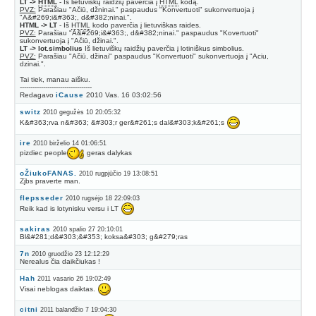
LT ->
HTML
- Iš lietuviškų raidžių paverčia į
HTML
kodą.
PVZ:
Parašiau "Ačiū, džninai." paspaudus "Konvertuoti" sukonvertuoja į
"A&#269;i&#363;, d&#382;ninai.".
HTML -> LT
- Iš
HTML
kodo paverčia į lietuviškas raides.
PVZ:
Parašiau "A&#269;i&#363;, d&#382;ninai." paspaudus "Kovertuoti"
sukonvertuoja į "Ačiū, džinai.".
LT -> lot.simbolius
Iš lietuviškų raidžių paverčia į lotiniškus simbolius.
PVZ:
Parašiau "Ačiū, džinai" paspaudus "Konvertuoti" sukonvertuoja į "Aciu,
dzinai.".
Tai tiek, manau aišku.
----------------------------------
Redagavo
iCause
2010 Vas. 16 03:02:56
switz
2010 gegužės 10 20:05:32
K&#363;rva n&#363; &#303;r ger&#261;s dal&#303;k&#261;s
ire
2010 birželio 14 01:06:51
pizdiec people
geras dalykas
oŽiukoFANAS.
2010 rugpjūčio 19 13:08:51
Zjbs praverte man.
flepsseder
2010 rugsėjo 18 22:09:03
Reik kad is lotynisku versu i LT
sakiras
2010 spalio 27 20:10:01
Bl&#281;d&#303;&#353; koksa&#303; g&#279;ras
7n
2010 gruodžio 23 12:12:29
Nerealus čia daikčiukas !
Hah
2011 vasario 26 19:02:49
Visai neblogas daiktas.
citni
2011 balandžio 7 19:04:30