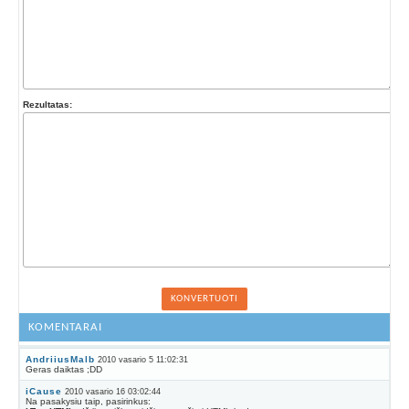
Rezultatas:
KOMENTARAI
AndriiusMalb
2010 vasario 5 11:02:31
Geras daiktas ;DD
iCause
2010 vasario 16 03:02:44
Na pasakysiu taip, pasirinkus: