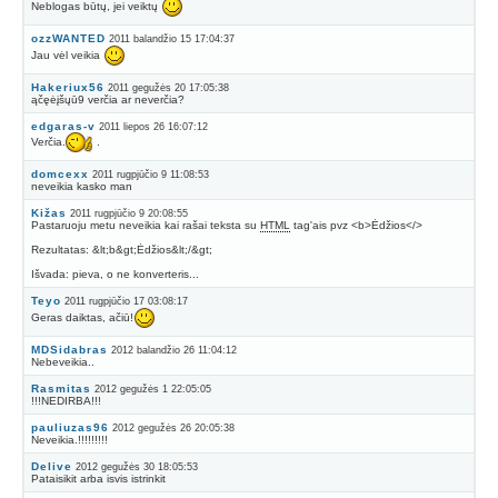
Neblogas būtų, jei veiktų
ozzWANTED
2011 balandžio 15 17:04:37
Jau vėl veikia
Hakeriux56
2011 gegužės 20 17:05:38
ąčęėįšųū9 verčia ar neverčia?
edgaras-v
2011 liepos 26 16:07:12
Verčia.
.
domcexx
2011 rugpjūčio 9 11:08:53
neveikia kasko man
Kižas
2011 rugpjūčio 9 20:08:55
Pastaruoju metu neveikia kai rašai teksta su
HTML
tag'ais pvz <b>Ėdžios</>
Rezultatas: &lt;b&gt;Ėdžios&lt;/&gt;
Išvada: pieva, o ne konverteris...
Teyo
2011 rugpjūčio 17 03:08:17
Geras daiktas, ačiū!
MDSidabras
2012 balandžio 26 11:04:12
Nebeveikia..
Rasmitas
2012 gegužės 1 22:05:05
!!!NEDIRBA!!!
pauliuzas96
2012 gegužės 26 20:05:38
Neveikia.!!!!!!!!!
Delive
2012 gegužės 30 18:05:53
Pataisikit arba isvis istrinkit