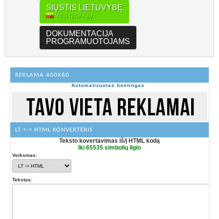
SIŲSTIS LIETUVYBĘ
V9.0 (269 KB)
DOKUMENTACIJA
PROGRAMUOTOJAMS
REKLAMA 400X60
Automatizuotas hostingas
LT <-> HTML KONVERTERIS
Teksto kovertavimas iš/į HTML kodą
Iki 65535 simbolių ilgio
Veiksmas:
Tekstas: