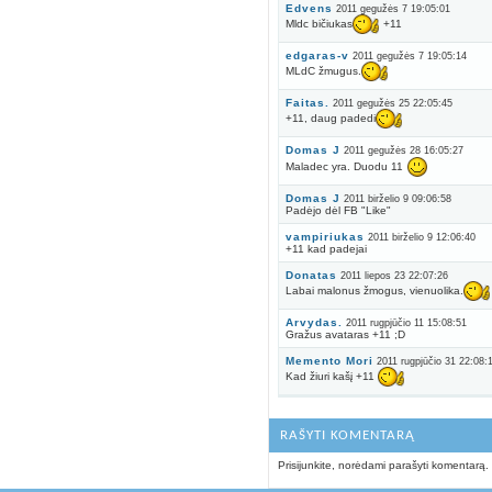
Edvens
2011 gegužės 7 19:05:01
Mldc bičiukas
+11
edgaras-v
2011 gegužės 7 19:05:14
MLdC žmugus.
Faitas.
2011 gegužės 25 22:05:45
+11, daug padedi
Domas J
2011 gegužės 28 16:05:27
Maladec yra. Duodu 11
Domas J
2011 birželio 9 09:06:58
Padėjo dėl FB "Like"
vampiriukas
2011 birželio 9 12:06:40
+11 kad padejai
Donatas
2011 liepos 23 22:07:26
Labai malonus žmogus, vienuolika.
Arvydas.
2011 rugpjūčio 11 15:08:51
Gražus avataras +11 ;D
Memento Mori
2011 rugpjūčio 31 22:08:
Kad žiuri kašį +11
RAŠYTI KOMENTARĄ
Prisijunkite, norėdami parašyti komentarą.