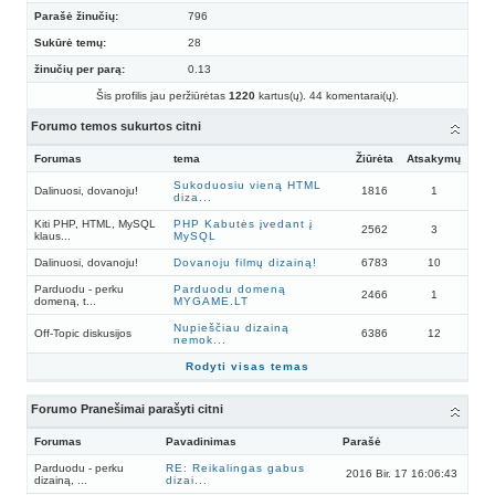
Parašė žinučių:
796
Sukūrė temų:
28
žinučių per parą:
0.13
Šis profilis jau peržiūrėtas
1220
kartus(ų). 44 komentarai(ų).
Forumo temos sukurtos citni
Forumas
tema
Žiūrėta
Atsakymų
Sukoduosiu vieną HTML
Dalinuosi, dovanoju!
1816
1
diza...
Kiti PHP, HTML, MySQL
PHP Kabutės įvedant į
2562
3
klaus...
MySQL
Dalinuosi, dovanoju!
Dovanoju filmų dizainą!
6783
10
Parduodu - perku
Parduodu domeną
2466
1
domeną, t...
MYGAME.LT
Nupieščiau dizainą
Off-Topic diskusijos
6386
12
nemok...
Rodyti visas temas
Forumo Pranešimai parašyti citni
Forumas
Pavadinimas
Parašė
Parduodu - perku
RE: Reikalingas gabus
2016 Bir. 17 16:06:43
dizainą, ...
dizai...