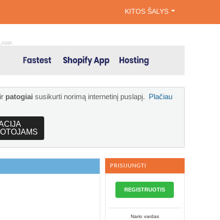
KITOS ŠALYS
LAMA
ir
patogiai
susikurti norimą internetinį puslapį.
Plačiau
ACIJA
OTOJAMS
PRISIJUNGTI
REGISTRUOTIS
Nario vardas