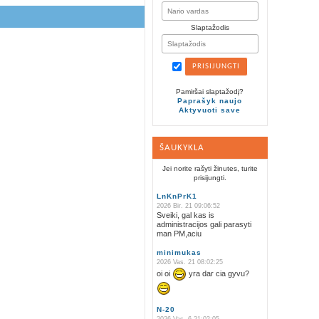
Slaptažodis
Pamiršai slaptažodį?
Paprašyk naujo
Aktyvuoti save
ŠAUKYKLA
Jei norite rašyti žinutes, turite
prisijungti.
LnKnPrK1
2026 Bir. 21 09:06:52
Sveiki, gal kas is
administracijos gali parasyti
man PM,aciu
minimukas
2026 Vas. 21 08:02:25
oi oi
yra dar cia gyvu?
N-20