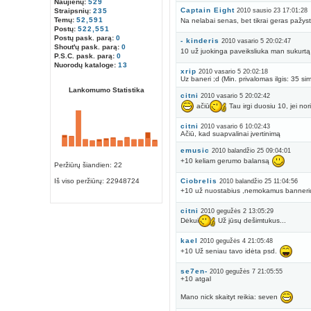
Naujienų:
529
Captain Eight
Straipsnių:
235
2010 sausio 23 17:01:28
Temų:
52,591
Na nelabai senas, bet tikrai geras pažy
Postų:
522,551
Postų pask. parą:
0
- kinderis
2010 vasario 5 20:02:47
Shout'ų pask. parą:
0
10 už juokinga paveiksliuka man sukurtą
P.S.C. pask. parą:
0
Nuorodų kataloge:
13
xrip
2010 vasario 5 20:02:18
Uz baneri ;d (Min. privalomas ilgis: 35 sim
Lankomumo Statistika
citni
2010 vasario 5 20:02:42
ačiū
Tau irgi duosiu 10, jei nori
citni
2010 vasario 6 10:02:43
Ačiū, kad suapvalinai įvertinimą
emusic
2010 balandžio 25 09:04:01
+10 keliam gerumo balansą
Peržiūrų šiandien: 22
Iš viso peržiūrų:
22948724
Ciobrelis
2010 balandžio 25 11:04:56
+10 už nuostabius ,nemokamus banneri
citni
2010 gegužės 2 13:05:29
Dėkui
Už jūsų dešimtukus...
kael
2010 gegužės 4 21:05:48
+10 Už seniau tavo idėta psd.
se7en-
2010 gegužės 7 21:05:55
+10 atgal
Mano nick skaityt reikia: seven