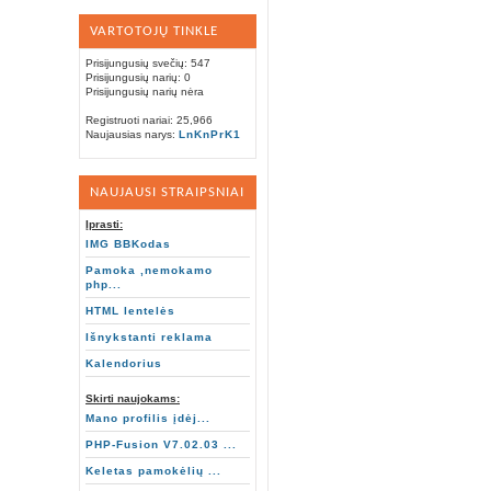
VARTOTOJŲ TINKLE
Prisijungusių svečių: 547
Prisijungusių narių: 0
Prisijungusių narių nėra
Registruoti nariai: 25,966
Naujausias narys:
LnKnPrK1
NAUJAUSI STRAIPSNIAI
Įprasti:
IMG BBKodas
Pamoka ,nemokamo
php...
HTML lentelės
Išnykstanti reklama
Kalendorius
Skirti naujokams:
Mano profilis įdėj...
PHP-Fusion V7.02.03 ...
Keletas pamokėlių ...