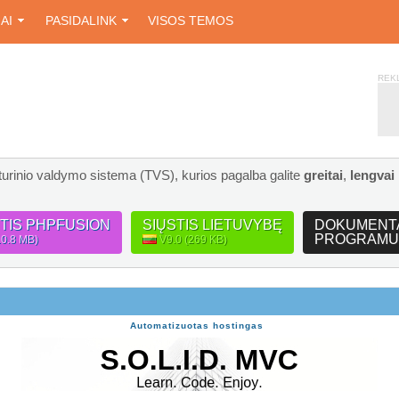
IAI
PASIDALINK
VISOS TEMOS
REK
turinio valdymo sistema (TVS), kurios pagalba galite
greitai
,
lengvai
STIS PHPFUSION
SIŲSTIS LIETUVYBĘ
DOKUMENT
PROGRAMU
10.8 MB)
V9.0 (269 KB)
Automatizuotas hostingas