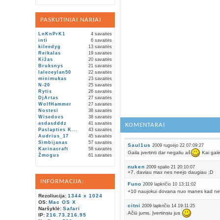
PASKUTINIAI NARIAI
LnKnPrK1
4 savaitės
inti
6 savaitės
kileedyg
13 savaitės
Reikalas
19 savaitės
Kižas
20 savaitės
Bruksnys
21 savaitės
laleceylan50
22 savaitės
minimukas
23 savaitės
N-20
25 savaitės
Rytis
26 savaitės
DjArtas
27 savaitės
WolfHammer
27 savaitės
Nostesi
38 savaitės
Wisedocs
38 savaitės
asdasdddz
41 savaitės
KOMENTARAI
Paslapties K...
43 savaitės
Audrius_17
45 savaitės
Simbijanas
57 savaitės
Saul1us
2009 rugsėjo 22 07:09:27
Karinacraft
58 savaitės
Gaila įvertinti dar negaliu aš
Kai galė
Žmogus
61 savaitės
nuken
2009 spalio 21 20:10:07
+7, daviau max nes neejo daugiau ;D
INFORMACIJA:
Funo
2009 lapkričio 10 13:11:02
+10 naujokui dovana nuo manes kad n
Rezoliucija:
1344 x 1024
OS:
Mac OS X
citni
2009 lapkričio 14 19:11:25
Naršyklė:
Safari
Ačiū jums. Įvertinsiu jus
IP:
216.73.216.95