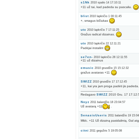
s1Nk
2010 spalio 14 17:10:11
+11 už tai, kad padeda su pascaliu.
blist
2010 lapkričio 1 00:11:45
+, smagus bičiukas
utx
2010 lapkričio 7 17:11:25
Gražus radical dizainas.
utx
2010 lapkričio 22 12:11:21
Padėjai instalint
se7en-
2010 lapkričio 28 12:11:55
+11 už dizainus
emusic
2010 gruodžio 15 15:12:32
gražus avataras +11
SWIZZ
2010 gruodžio 17 17:12:45
+11, kai yra jam proga padėti jis padeda
----------------------------------
Redagavo
SWIZZ
2010 Gru. 17 17:12:
Noyz
2011 balandžio 18 23:04:57
Už avatarą +11
.
SenasisUseris
2011 balandžio 19 15:0
Mldc. +11 Už dizainą pasidalintą. Gal atg
citni
2011 gegužės 5 19:05:08