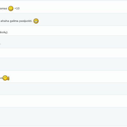
stamas
+10
 ahaha galima pasijuokti.
bolių)
.
us