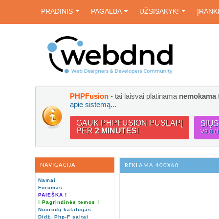
PRADINIS
PAGALBA
UŽSISAKYK!
ĮRANK
PHPFusion
- tai laisvai platinama
nemokama
apie sistemą...
GAUK PHPFUSION PUSLAPĮ
SIŲ
PER
2 MINUTES
!
V9.0 (
NAVIGACIJA
REKLAMA 400X60
Namai
Forumas
PAIEŠKA !
! Pagrindinės temos !
Nuorodų katalogas
Didž. Php-F saitai