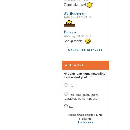
2026 Vas. 6 21:02:05
O mes dar gyvi
)
WolfHammer
2026 Sau. 25 01:01:35
Žmogus
2025 Geg. 31 10:05:18
Kas geresnio?
Šaukyklos archyvas
APKLAUSA
Ar esate patenkinti lietuviško
vertimo kokybe?
Taip!
Taip, bet yra ką taisyti
(parašysiu komentaruose)
Ne
Norėdamas balsuoti turite
prisijungti.
Archyvas