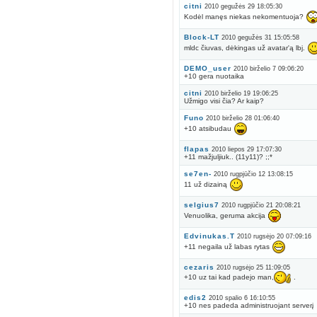
citni
2010 gegužės 29 18:05:30
Kodėl manęs niekas nekomentuoja?
Block-LT
2010 gegužės 31 15:05:58
mldc čiuvas, dėkingas už avatar'ą lbj.
DEMO_user
2010 birželio 7 09:06:20
+10 gera nuotaika
citni
2010 birželio 19 19:06:25
Užmigo visi čia? Ar kaip?
Funo
2010 birželio 28 01:06:40
+10 atsibudau
flapas
2010 liepos 29 17:07:30
+11 mažjuljiuk.. (11y11)? ;;*
se7en-
2010 rugpjūčio 12 13:08:15
11 už dizainą
selgius7
2010 rugpjūčio 21 20:08:21
Venuolika, geruma akcija
Edvinukas.T
2010 rugsėjo 20 07:09:16
+11 negaila už labas rytas
cezaris
2010 rugsėjo 25 11:09:05
+10 uz tai kad padejo man,
.
edis2
2010 spalio 6 16:10:55
+10 nes padeda administruojant serverį