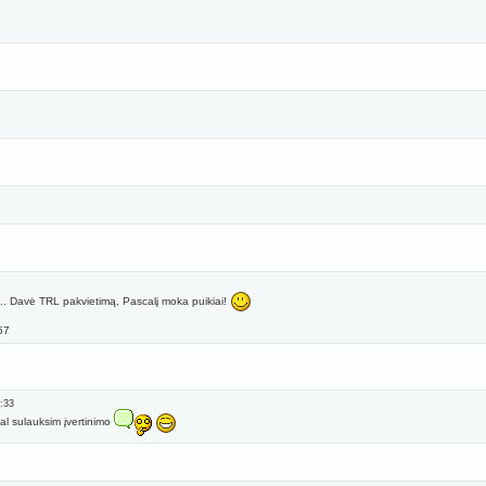
... Davė TRL pakvietimą, Pascalį moka puikiai!
57
4:33
al sulauksim įvertinimo