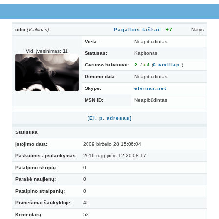
citni
(Vaikinas)
Pagalbos taškai:
+7
Narys
Vieta:
Neapibūdintas
Vid. įvertinimas:
11
Statusas:
Kapitonas
Gerumo balansas:
2
/
+4
(
6
atsiliep.
)
Gimimo data:
Neapibūdintas
Skype:
elvinas.net
MSN ID:
Neapibūdintas
[El. p. adresas]
Statistika
Įstojimo data:
2009 birželio 28 15:06:04
Paskutinis apsilankymas:
2016 rugpjūčio 12 20:08:17
Patalpino skriptų:
0
Parašė naujienų:
0
Patalpino straipsnių:
0
Pranešimai šaukykloje:
45
Komentarų:
58