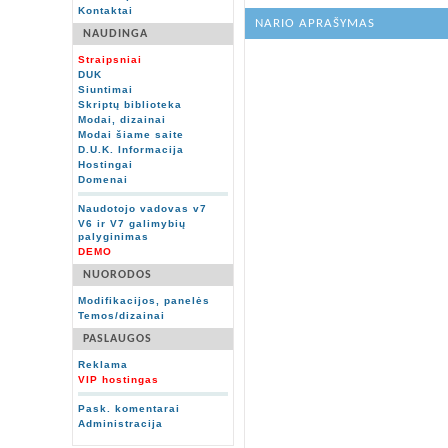
Kontaktai
NARIO APRAŠYMAS
NAUDINGA
Straipsniai
DUK
Siuntimai
Skriptų biblioteka
Modai, dizainai
Modai šiame saite
D.U.K. Informacija
Hostingai
Domenai
Naudotojo vadovas v7
V6 ir V7 galimybių
palyginimas
DEMO
NUORODOS
Modifikacijos, panelės
Temos/dizainai
PASLAUGOS
Reklama
VIP hostingas
Pask. komentarai
Administracija