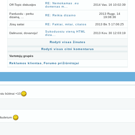
RE: Nemokamas .eu
Off-Topic diskusijos
2014 Vas. 16 10:02:39
domenas m...
Parduodu - perku
2013 Rugp. 14
RE: Reikia dizaino
dizainą, ...
19:08:36
Jūsų saitai
RE: Faktai, mitai, citatos
2013 Bir. 5 17:06:25
Sukoduosiu vieną HTML
Dalinuosi, dovanoju!
2013 Kov. 30 12:03:19
diza...
Rodyti visas žinutes
Rodyti visus citni komentarus
Vartotojų grupės
Reklamos klientas
,
Forumo prižiūrėtojai
siu būtinai +10
eliudetum