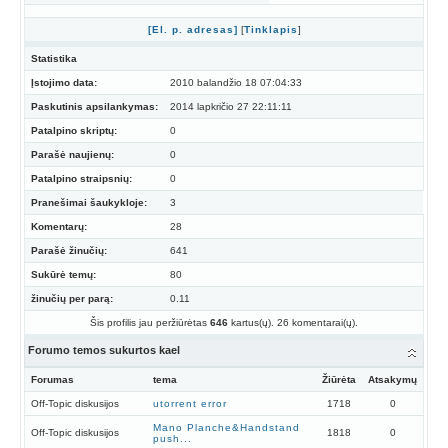
[El. p. adresas]
[
Tinklapis
]
Statistika
Įstojimo data:
2010 balandžio 18 07:04:33
Paskutinis apsilankymas:
2014 lapkričio 27 22:11:11
Patalpino skriptų:
0
Parašė naujienų:
0
Patalpino straipsnių:
0
Pranešimai šaukykloje:
3
Komentarų:
28
Parašė žinučių:
641
Sukūrė temų:
80
žinučių per parą:
0.11
Šis profilis jau peržiūrėtas
646
kartus(ų). 26 komentarai(ų).
Forumo temos sukurtos kael
Forumas
tema
Žiūrėta
Atsakymų
Off-Topic diskusijos
utorrent error
1718
0
Mano Planche&Handstand
Off-Topic diskusijos
1818
0
push...