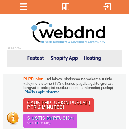
REKLAMA
PHPFusion
- tai laisvai platinama
nemokama
turinio
valdymo sistema (TVS), kurios pagalba galite
greitai
,
lengvai
ir
patogiai
susikurti norimą internetinį puslapį.
Plačiau apie sistemą...
GAUK PHPFUSION PUSLAPĮ
PER
2 MINUTES
!
SIŲSTIS PHPFUSION
V9.0 (10.8 MB)