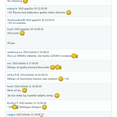
Še Čirvoncą
equals
2010 gegužės 20 12:05:26
+10 Šaunu kad dalieniesi, gerbiu tokius žmones
TautvydasM
2010 gegužės 30 13:05:31
+10 uz avarata.
kael
2010 gegužės 30 13:05:43
Ačiū jums
Aš jau:
andriussx
2010 birželio 6 15:06:01
Aciu uz 468x6o reklama, dar laukiu 120x60 ir avatara
etr
2010 birželio 8 17:06:40
Dėkoju už gražų bannerį šaunuolis
eFenTiX
2010 birželio 10 01:06:23
Dėkoju už bannerius kuriuos man padarei
+10
kael
2010 birželio 11 10:06:05
Nėra už ką.
Jai dar reikia ką nupiešti rašykit į temą.
ExPerT
2010 birželio 12 15:06:44
+10
Neblogas žmogus
vagis
2010 birželio 12 19:06:15