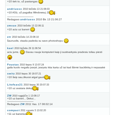
+10 tiek to, už pastangas
andriussx
2010 birželio 13 21:06:03
+10 Ačiū, už pagalba Windowsuj ;D
.
----------------------------------
Redagavo
andriussx
2010 Bir. 13 21:06:27
zmxas
2010 birželio 13 22:06:11
+10 aciu uz baneri
etr
2010 birželio 14 23:06:10
šaunuolis, visada padeda su savo photoshopu
kael
2010 birželio 29 11:06:54
aciu jums.
Gavau nauja kompiuteri kaip ji susitvarkysiu pradesiu toliau piesti
Foustas
2010 liepos 9 13:07:24
gaila kuolo negaliu įvaryti, įvarysiu kita karta už tai kad išėmė backlinką ir nepasakė
switz
2010 liepos 30 18:07:21
+10 šeip sau,tikuosi atgal gauti
Litofsas21
2010 liepos 30 20:07:33
+10 uz avatara dekuj
ZW
2010 rugpjūčio 1 13:08:17
+10 uz baneri... Dekui...
----------------------------------
Redagavo
ZW
2011 Vas. 17 08:02:14
compact
2011 vasario 5 13:02:20
+11 uz banerius