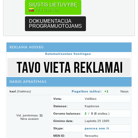
SIŲSTIS LIETUVYBĘ
V9.0 (269 KB)
DOKUMENTACIJA
PROGRAMUOTOJAMS
REKLAMA 400X60
Automatizuotas hostingas
NARIO APRAŠYMAS
kael
(Vaikinas)
Pagalbos taškai:
+1
Narys
Vieta:
Vidiškės
Statusas:
Kapitonas
Gerumo balansas:
2
/
0
(
0
atsiliep.)
Vid. įvertinimas:
11
Nėra avataro
Gimimo data:
Lapkritis 25 1995
Skype:
pancea.one.lt
MSN ID:
Nesvarbu