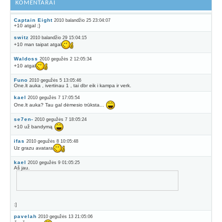
KOMENTARAI
Captain Eight
2010 balandžio 25 23:04:07
+10 atgal ;}
switz
2010 balandžio 29 15:04:15
+10 man taipat atgal
Waldoss
2010 gegužės 2 12:05:34
+10 atgal
Funo
2010 gegužės 5 13:05:46
One.lt auka , ivertinau 1 , tai dbr eik i kampa ir verk.
kael
2010 gegužės 7 17:05:54
One.lt auka? Tau gal dėmesio trūksta...
se7en-
2010 gegužės 7 18:05:24
+10 už bandymą
ifas
2010 gegužės 8 10:05:48
Uz grazu avatara
kael
2010 gegužės 9 01:05:25
Aš jau.
:]
pavelah
2010 gegužės 13 21:05:06