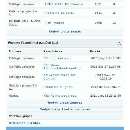
Off-Topic diskusijos
ACME CA10 PC Camera
1831
0
Geležis ir programinė
Problema su garsu
1581
2
įr...
Kiti PHP, HTML, MySQL
PHP Images
7306
13
klaus...
Rodyti visas temas
Forumo Pranešimai parašyti kael
Forumas
Pavadinimas
Parašė
Off-Topic diskusijos
RE: utorrent error
2013 Geg. 5 21:05:05
RE: Mano
Off-Topic diskusijos
2013 Bal. 27 11:04:58
Planche&Handstand ...
RE: ACME CA10 PC
2013 Sau. 12
Off-Topic diskusijos
Camera
02:01:16
Geležis ir programinė
Problema su garsu
2012 Bir. 11 23:06:22
įr...
Grafika
RE: Reikia pagalbos
2011 Lap. 13 23:11:26
Rodyti visas žinutes
Rodyti visus kael komentarus
Vartotojų grupės
Reklamos klientas