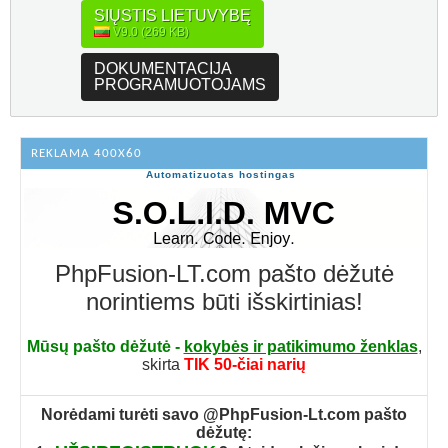
SIŲSTIS LIETUVYBĘ
V9.0 (269 KB)
DOKUMENTACIJA
PROGRAMUOTOJAMS
REKLAMA 400X60
Automatizuotas hostingas
PhpFusion-LT.com pašto dėžutė
norintiems būti išskirtinias!
Mūsų pašto dėžutė -
kokybės ir patikimumo ženklas
,
skirta
TIK 50-čiai narių
Norėdami turėti savo @PhpFusion-Lt.com pašto
dėžutę: