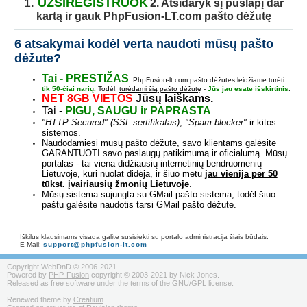
1.
UŽSIREGISTRUOK
2. Atsidaryk šį puslapį dar
kartą ir gauk PhpFusion-LT.com pašto dėžutę
6 atsakymai kodėl verta naudoti mūsų pašto
dėžute?
Tai - PRESTIŽAS
. PhpFusion-lt.com pašto dėžutes leidžiame turėti
tik 50-čiai narių.
Todėl,
turėdami šią pašto dėžutę
-
Jūs jau esate išskirtinis
.
NET 8GB VIETOS
Jūsų laiškams.
Tai -
PIGU,
SAUGU ir PAPRASTA
"HTTP Secured" (SSL sertifikatas)
,
"Spam blocker"
ir kitos
sistemos.
Naudodamiesi mūsų pašto dėžute, savo klientams galėsite
GARANTUOTI savo paslaugų patikimumą ir oficialumą. Mūsų
portalas - tai viena didžiausių internetinių bendruomenių
Lietuvoje, kuri nuolat didėja, ir šiuo
metu
jau vienija per 50
tūkst. įvairiausių žmonių Lietuvoje
.
Mūsų sistema sujungta su GMail pašto sistema, todėl šiuo
paštu galėsite naudotis tarsi GMail pašto dėžute.
Iškilus klausimams visada galite susisiekti su portalo administracija šiais būdais:
E-Mail:
support@phpfusion-lt.com
Copyright WebDnD © 2006-2021
Powered by
PHP-Fusion
copyright © 2003-2021 by Nick Jones.
Released as free software under the terms of the GNU/GPL license.
Renewed theme by
Creatium