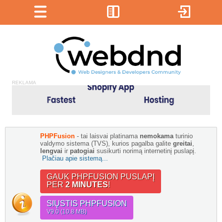
REKLAMA
PHPFusion
- tai laisvai platinama
nemokama
turinio
valdymo sistema (TVS), kurios pagalba galite
greitai
,
lengvai
ir
patogiai
susikurti norimą internetinį puslapį.
Plačiau apie sistemą...
GAUK PHPFUSION PUSLAPĮ
PER
2 MINUTES
!
SIŲSTIS PHPFUSION
V9.0 (10.8 MB)