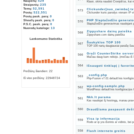
Naujienų:
529
Klasė, skirta naudoti Cronjob'us, kai
Straipsnių:
235
Temų:
52,591
Clickunder[nuo_zwimba].tx
573
Postų:
522,551
Clickunder kuris parodys vienam IP vie
Postų pask. parą:
0
Shout'ų pask. parą:
0
PHP Slaptažodžio generato
570
Slaptažodžio generavimas naudojant 
P.S.C. pask. parą:
0
Nuorodų kataloge:
13
Zippyshare dainų paieška
568
Zippyshare.com dainų paieška
Lankomumo Statistika
Šaukyklos TOP 100
567
TOP 100 narių daugiausiai parašę šau
Graži CounterStrike server
566
Mačiau daug kam reikėjo. Įmečiau iš š
564
Išsaugoti tinklapį į favorit
Peržiūrų šiandien: 22
_config.php
563
Iš viso peržiūrų:
22948724
Php-Fusion v7.01 default'inis konfigūra
wp-config-sample.php
562
WordPress default'inis konfigūracijos f
Nkk.lt parama
561
Kas naudojat šį hostingą, manau prav
560
Draudžiama paspausti deši
Visa ip informacija
559
Rodo ar ip yra išorinis ar vidinis, bei p
558
Flash interneto greitis