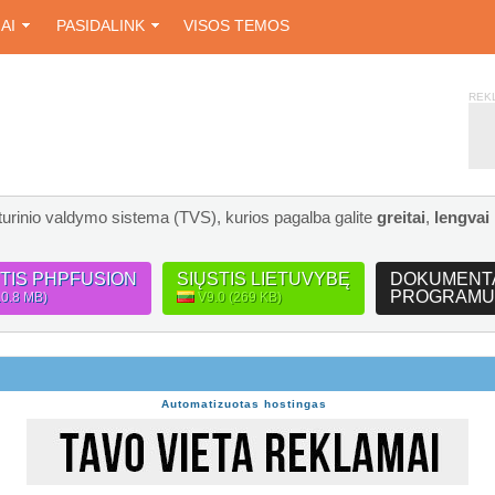
IAI
PASIDALINK
VISOS TEMOS
REK
turinio valdymo sistema (TVS), kurios pagalba galite
greitai
,
lengvai
STIS PHPFUSION
SIŲSTIS LIETUVYBĘ
DOKUMENT
PROGRAMU
10.8 MB)
V9.0 (269 KB)
Automatizuotas hostingas