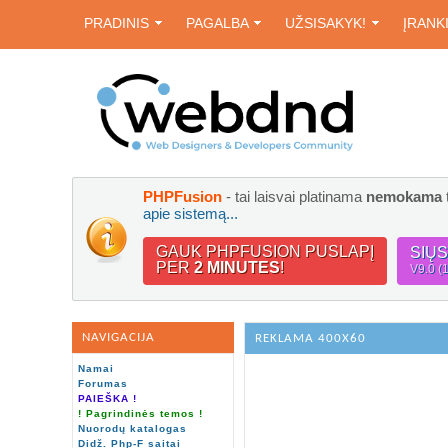
PRADINIS
PAGALBA
UŽSISAKYK!
ĮRANK
PHPFusion
- tai laisvai platinama
nemokama
apie sistemą...
GAUK PHPFUSION PUSLAPĮ
SIŲ
PER
2 MINUTES
!
V9.0 (
NAVIGACIJA
REKLAMA 400X60
Namai
Forumas
PAIEŠKA !
! Pagrindinės temos !
Nuorodų katalogas
Didž. Php-F saitai