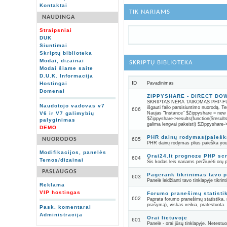
Kontaktai
TIK NARIAMS
NAUDINGA
Straipsniai
DUK
Siuntimai
Skriptų biblioteka
Modai, dizainai
SKRIPTŲ BIBLIOTEKA
Modai šiame saite
D.U.K. Informacija
ID
Hostingai
Pavadinimas
Domenai
ZIPPYSHARE - DIRECT D
SKRIPTAS NĖRA TAIKOMAS PHP-FUSION 
Naudotojo vadovas v7
išgauti failo parsisiuntimo nuorodą. T
606
V6 ir V7 galimybių
Naujas "Instance" $Zippyshare = new 
$Zippyshare->results(function($results) 
palyginimas
galima lengvai pakeisti) $Zippyshare
DEMO
PHR dainų rodymas(paiešk
NUORODOS
605
PHR dainų rodymas plius paieška yo
Modifikacijos, panelės
Orai24.lt prognoze PHP scr
604
Temos/dizainai
Šis kodas leis nariams peržiųrėti orų 
PASLAUGOS
Pagerank tikrinimas tavo 
603
Panelė leidžianti tavo tinklapyje tikrin
Reklama
VIP hostingas
Forumo pranešimų statisti
602
Paprata forumo pranešimų statistika, 
prašymą), viskas veikia, pratestuota.
Pask. komentarai
Administracija
Orai lietuvoje
601
Panelė - orai jūsų tinklapyje. Netestuo