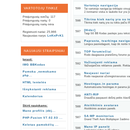
Vartotojo navigacija
VARTOTOJŲ TINKLE
599
Tai vartotojo navigacija tinklapio vir
2.Istriname viska is laukelio kur yra [
Prisijungusių svečių: 117
Tikrina kiek narių yra su t
Prisijungusių narių: 0
598
Tikrina kiek narių yra su tokiu pačiu I
Prisijungusių narių nėra
[Hider]
597
Registruoti nariai: 25,966
Taigi šiš BB Kodas pasleps jusu teksta
Naujausias narys:
LnKnPrK1
Paprasta, tvarkinga naviga
596
Lengva pasiredaguoti, kaip tik norite tv
NAUJAUSI STRAIPSNIAI
TOP forumiečiai
593
Rodo daugiausia pranešimų forume pa
Įprasti:
Važiuojanti reklama
592
IMG BBKodas
Važiuojančios reklamos panelė. Reklama
Pamoka ,nemokamo
Naujausi nariai
591
php...
Rodo naujausiai užsiregistravusius var
HTML lentelės
Hostingas.in parama
590
Automatizuota hostingas.in parama jūs
Išnykstanti reklama
ANTI-RIP
589
Kalendorius
Draudžia paspausti dešinį pelės klav
Atsitiktinis avataras
Skirti naujokams:
588
Atsitiktinio avataro panelė.
Mano profilis įdėj...
SA:MP monitorius
587
PHP-Fusion V7.02.03 ...
Grand Theft Auto Multiplayer žaidimo 
Keletas pamokėlių ...
Mano IP panelė
586