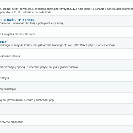
suje. Demo: http://server.us.lt/checker/codein.php?id=625533422 Kaip idiegt? 1.Einame i paneliu administravi
opentable ir tt]. 3.Ir idedame pateikta koda:
okiu pačiu IP adresu.
P adresu. Susikuriat php failą ir patalpinat visą kodą.
 kuri gales atversti tik narys.
cija
arkingai surašytas kodas, bei pati atrodo tvarkinga :) Live - http://lsv.lt php fusion v7 versijai
rašiusius narius.
 važiuoja į apačią, o užvedus pelytę ant jos ji gražiai sustoja.
totojus.
ų tinklalapiui.
išą ant paveiksliuko. Dedam į subheader.php.
serverio monitorius.