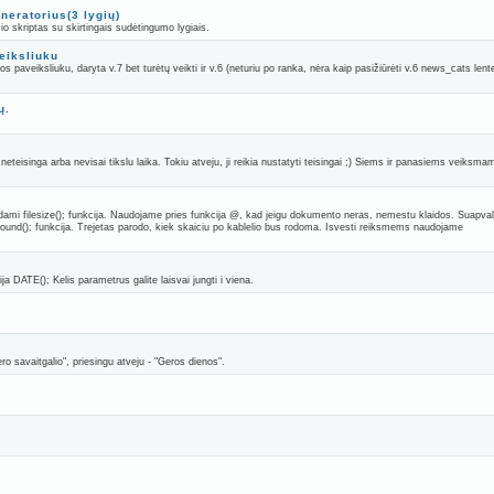
eneratorius(3 lygių)
žio skriptas su skirtingais sudėtingumo lygiais.
veiksliuku
os paveiksliuku, daryta v.7 bet turėtų veikti ir v.6 (neturiu po ranka, nėra kaip pasižiūrėti v.6 news_cats lent
ų.
 neteisinga arba nevisai tikslu laika. Tokiu atveju, ji reikia nustatyti teisingai ;) Siems ir panasiems veiksma
ami filesize(); funkcija. Naudojame pries funkcija @, kad jeigu dokumento neras, nemestu klaidos. Suapvali
round(); funkcija. Trejetas parodo, kiek skaiciu po kablelio bus rodoma. Isvesti reiksmems naudojame
ija DATE(); Kelis parametrus galite laisvai jungti i viena.
ro savaitgalio", priesingu atveju - "Geros dienos".