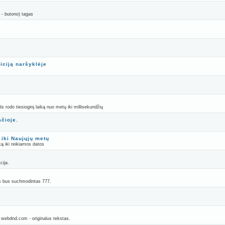
 - butono) tagas
iciją naršyklėje
s rodo tiesioginį laiką nuo metų iki millisekundžių
ačioje.
 iki Naujųjų metų
iką iki reikiamos datos
cija.
las bus suchmodintas 777.
s webdnd.com - originalus tekstas.