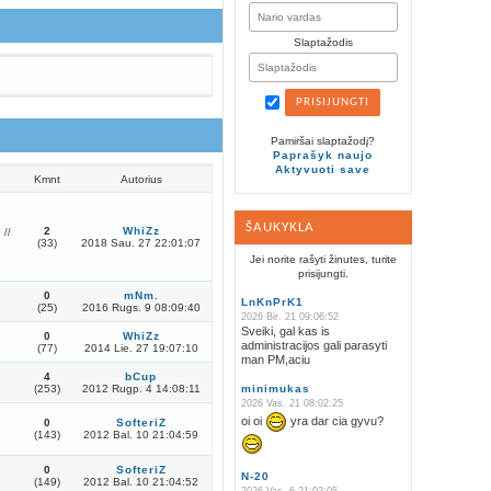
Slaptažodis
Pamiršai slaptažodį?
Paprašyk naujo
Aktyvuoti save
Kmnt
Autorius
ŠAUKYKLA
2
WhiZz
 //
(33)
2018 Sau. 27 22:01:07
Jei norite rašyti žinutes, turite
prisijungti.
0
mNm.
LnKnPrK1
(25)
2016 Rugs. 9 08:09:40
2026 Bir. 21 09:06:52
Sveiki, gal kas is
0
WhiZz
administracijos gali parasyti
(77)
2014 Lie. 27 19:07:10
man PM,aciu
4
bCup
(253)
2012 Rugp. 4 14:08:11
minimukas
2026 Vas. 21 08:02:25
oi oi
yra dar cia gyvu?
0
SofteriZ
(143)
2012 Bal. 10 21:04:59
0
SofteriZ
N-20
(149)
2012 Bal. 10 21:04:52