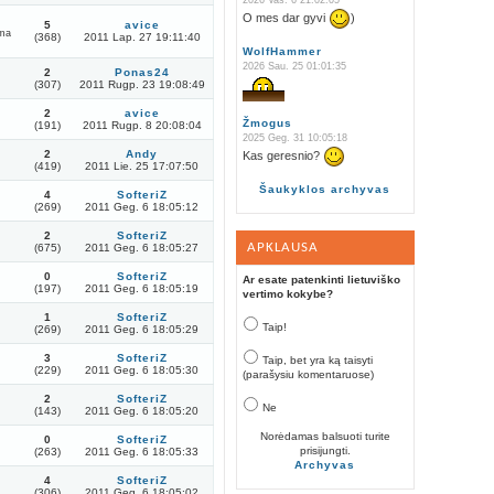
2026 Vas. 6 21:02:05
O mes dar gyvi
)
5
avice
rma
(368)
2011 Lap. 27 19:11:40
WolfHammer
2026 Sau. 25 01:01:35
2
Ponas24
(307)
2011 Rugp. 23 19:08:49
2
avice
Žmogus
(191)
2011 Rugp. 8 20:08:04
2025 Geg. 31 10:05:18
2
Andy
Kas geresnio?
(419)
2011 Lie. 25 17:07:50
Šaukyklos archyvas
4
SofteriZ
(269)
2011 Geg. 6 18:05:12
2
SofteriZ
APKLAUSA
(675)
2011 Geg. 6 18:05:27
0
SofteriZ
Ar esate patenkinti lietuviško
(197)
2011 Geg. 6 18:05:19
vertimo kokybe?
1
SofteriZ
Taip!
(269)
2011 Geg. 6 18:05:29
3
SofteriZ
Taip, bet yra ką taisyti
(229)
2011 Geg. 6 18:05:30
(parašysiu komentaruose)
2
SofteriZ
Ne
(143)
2011 Geg. 6 18:05:20
Norėdamas balsuoti turite
0
SofteriZ
prisijungti.
(263)
2011 Geg. 6 18:05:33
Archyvas
4
SofteriZ
(306)
2011 Geg. 6 18:05:02