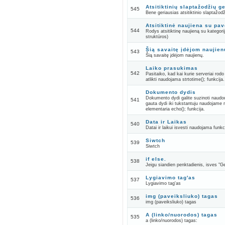
Atsitiktinių slaptažodžių g
545
Bene geriausias atsitiktinio slaptažod
Atsitiktinė naujiena su pa
544
Rodys atsitiktinę naujieną su kategorij
struktūros)
Šią savaitę įdėjom naujien
543
Šią savaitę įdėjom naujienų.
Laiko prasukimas
542
Pasitaiko, kad kai kurie serveriai rodo
atlikti naudojama strtotime(); funkcija.
Dokumento dydis
Dokumento dydi galite suzinoti naudod
541
gauta dydi iki tukstantuju naudojame 
elementaria echo(); funkcija.
Data ir Laikas
540
Datai ir laikui isvesti naudojama funkc
Siwtch
539
Siwtch
if else.
538
Jeigu siandien penktadienis, isves "Ge
Lygiavimo tag'as
537
Lygiavimo tag'as
img (paveiksliuko) tagas
536
img (paveiksliuko) tagas
A (linko/nuorodos) tagas
535
a (linko/nuorodos) tagas: