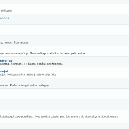
tinklapiui.
jienos
s.
itę, mėnesį, šiais metais.
uje, mažiausia apačioje. Gana nebloga statistika, testavau pats, veikia.
nitorius
ungtas, išjungtas), IP, žaidėjų skaičių, bei žemėlapį.
otojai
jus. Kodą patartina talpinti į register.php failą.
 greicius. Pades sutaupyt vietos puslapyje...
.
eisti pagal savo poreikius... Nes tereikia pakeist pav. Ismanantys tikrai pritaikys ir siuolaikiniuose