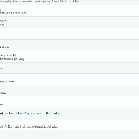
 nėra galimybės ar nenorima to daryti per DirectAdmin, ar SSH.
t
na karta i para 3 psl.
rius
php.
kykloje.
io panelė
io forumo platybių.
es
cijos failas
ailas
ers.
nį pelės klavišą ant paveiksliuko
atį IP. Dar rodo ir ekrano rezoliuciją, bei laiką.