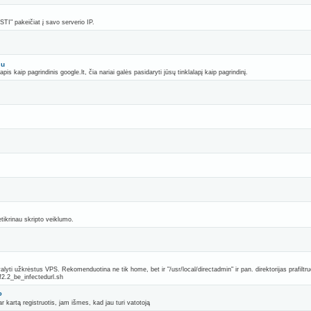
" pakeičiat į savo serverio IP.
iu
pis kaip pagrindinis google.lt, čia nariai galės pasidaryti jūsų tinklalapį kaip pagrindinį.
etikrinau skripto veiklumo.
alyti užkrėstus VPS. Rekomenduotina ne tik home, bet ir "/usr/local/directadmin" ir pan. direktorijas prafiltru
f2.2_be_infectedurl.sh
P
r kartą registruotis, jam išmes, kad jau turi vatotoją