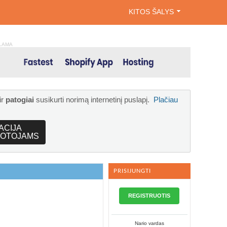
KITOS ŠALYS
LAMA
ir
patogiai
susikurti norimą internetinį puslapį.
Plačiau
ACIJA
OTOJAMS
PRISIJUNGTI
REGISTRUOTIS
Nario vardas