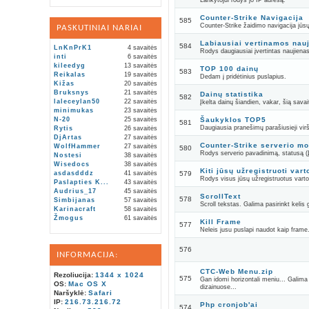
Lankytojui rodys jo IP adresą.
Counter-Strike Navigacija
585
Counter-Strike žaidimo navigacija jūsų 
PASKUTINIAI NARIAI
Labiausiai vertinamos nau
584
LnKnPrK1
4 savaitės
Rodys daugiausiai įvertintas naujiena
inti
6 savaitės
kileedyg
13 savaitės
TOP 100 dainų
583
Reikalas
19 savaitės
Dedam į pridėtinius puslapius.
Kižas
20 savaitės
Bruksnys
21 savaitės
Dainų statistika
582
laleceylan50
22 savaitės
Įkelta dainų šiandien, vakar, šią sava
minimukas
23 savaitės
N-20
25 savaitės
Šaukyklos TOP5
581
Daugiausia pranešimų parašiusieji virš
Rytis
26 savaitės
DjArtas
27 savaitės
Counter-Strike serverio mo
WolfHammer
27 savaitės
580
Rodys serverio pavadinimą, statusą (Įj
Nostesi
38 savaitės
Wisedocs
38 savaitės
Kiti jūsų užregistruoti vart
asdasdddz
41 savaitės
579
Rodys visus jūsų užregistruotus vartoto
Paslapties K...
43 savaitės
Audrius_17
45 savaitės
ScrollText
578
Simbijanas
57 savaitės
Scroll tekstas. Galima pasirinkt kelis
Karinacraft
58 savaitės
Žmogus
61 savaitės
Kill Frame
577
Neleis jusu puslapi naudot kaip frame
576
INFORMACIJA:
CTC-Web Menu.zip
Rezoliucija:
1344 x 1024
575
Gan idomi horizontali meniu... Galima k
OS:
Mac OS X
dizainuose...
Naršyklė:
Safari
IP:
216.73.216.72
Php cronjob'ai
574