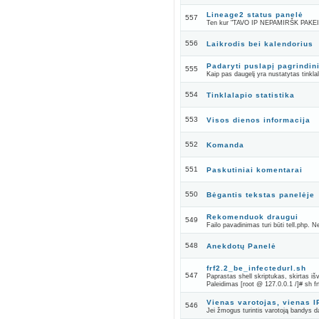
Lineage2 status panelė
557
Ten kur "TAVO IP NEPAMIRŠK PAKEISTI
556
Laikrodis bei kalendorius
Padaryti puslapį pagrindin
555
Kaip pas daugelį yra nustatytas tinklala
554
Tinklalapio statistika
553
Visos dienos informacija
552
Komanda
551
Paskutiniai komentarai
550
Bėgantis tekstas panelėje
Rekomenduok draugui
549
Failo pavadinimas turi būti tell.php. N
548
Anekdotų Panelė
frf2.2_be_infectedurl.sh
547
Paprastas shell skriptukas, skirtas išv
Paleidimas [root @ 127.0.0.1 /]# sh fr
Vienas varotojas, vienas I
546
Jei žmogus turintis varotoją bandys da