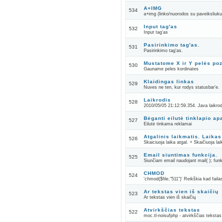
A+IMG
534
a+img (linko/nuorodos su paveiksliuku
Input tag'as
532
Input tag'as
Pasirinkimo tag'as.
531
Pasirinkimo tag'as.
Mustatome X ir Y pelės poz
530
Gauname peles kordinates
Klaidingas linkas
529
Nuves ne ten, kur rodys statusbar'e.
Laikrodis
528
2010/05/05 21:12:59.354. Java laikrodi
Bėganti eilutė tinklapio ap
527
Eilutė tinkama reklamai
Atgalinis laikmatis. Laikas
526
Skaiciuoja laika atgal. + Skaičiuoja la
Email siuntimas funkcija.
525
Siunčiam email naudojant mail( ); funk
CHMOD
524
'chmod($file,"511")' Reikškia kad fai
Ar tekstas vien iš skaičių
523
Ar tekstas vien iš skaičių
Atvirkščias tekstas
522
moc.tl-noisufphp - atvirkščias teksta