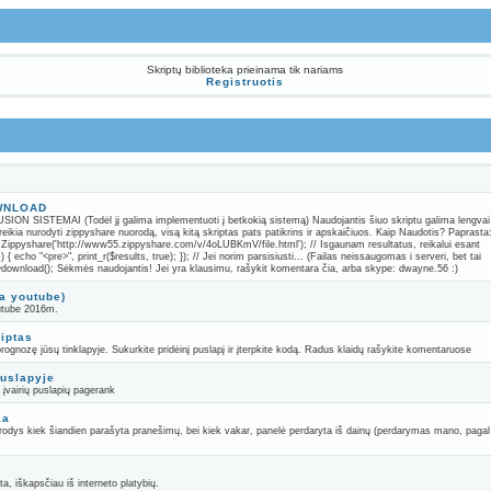
Skriptų biblioteka prieinama tik nariams
Registruotis
OWNLOAD
SISTEMAI (Todėl jį galima implementuoti į betkokią sistemą) Naudojantis šiuo skriptu galima lengvai
ereikia nurodyti zippyshare nuorodą, visą kitą skriptas pats patikrins ir apskaičiuos. Kaip Naudotis? Paprasta:
Zippyshare('http://www55.zippyshare.com/v/4oLUBKmV/file.html'); // Isgaunam resultatus, reikalui esant
{ echo "<pre>", print_r($results, true); }); // Jei norim parsisiusti... (Failas neissaugomas i serveri, bet tai
->download(); Sėkmės naudojantis! Jei yra klausimu, rašykit komentara čia, arba skype: dwayne.56 :)
a youtube)
utube 2016m.
iptas
prognozę jūsų tinklapyje. Sukurkite pridėinį puslapį ir įterpkite kodą. Radus klaidų rašykite komentaruose
puslapyje
ti įvairių puslapių pagerank
ka
rodys kiek šiandien parašyta pranešimų, bei kiek vakar, panelė perdaryta iš dainų (perdarymas mano, pagal
ta, iškapsčiau iš interneto platybių.