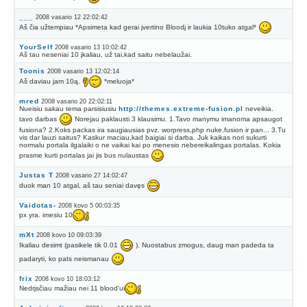
___
2008 vasario 12 22:02:42
Aš čia užtempiau *Apsimeta kad gerai įvertino Bloodį ir laukia 10tuko atgal*
YourSelf
2008 vasario 13 10:02:42
Aš tau neseniai 10 įkaliau, už tai,kad saitu nebelaužai.
Toonis
2008 vasario 13 12:02:14
Aš daviau jam 10ą.
*meluoja*
mred
2008 vasario 20 22:02:11
Nueisiu sakau tema parsisiusiu
http://themes.extreme-fusion.pl
neveikia.
tavo darbas
Norejau paklausti 3 klausimu. 1.Tavo manymu imanoma apsaugot
fusiona? 2.Koks packas ira saugiausias pvz. worpress,php nuke,fusion ir pan... 3.Tu
vis dar lauzi saitus? Kaskur maciau,kad baigiai si darba. Juk kaikas nori sukurti
normalu portala ilgalaiki o ne vaikai kai po menesio nebereikalingas portalas. Kokia
prasme kurti portalas jai jis bus nulaustas
Justas T
2008 vasario 27 14:02:47
duok man 10 atgal, aš tau seniai davęs
Vaidotas-
2008 kovo 5 00:03:35
px yra. imesiu 10
mXt
2008 kovo 10 09:03:39
Ikaliau desimt (pasikele tik 0.01
). Nuostabus zmogus, daug man padeda ta
padaryti, ko pats neismanau
frix
2008 kovo 10 18:03:12
Nedrįsčiau mažiau nei 11 blood'ui