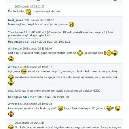
___
2008 sausio 25 23:01:55
Čia tai kalba
Sviestas sviestuotas
bad_user
2008 sausio 26 10:01:52
Mane myli tarp exploit.lt arba nujaute gresme
*Tau banas ! IKI 2019-01-21 (Priezastys: Bloodo pakalikams cia nevieta ! ) Turi
pretenziju rasyk skype: gliucker*
----------------------------------
Redagavo
bad_user
2008 Sau. 26 10:01:13
Afr0man
2008 sausio 26 11:01:46
kad einu i exploit lt rodo gana netolerantika defeisa
ka jus padaret
Afr0man
2008 sausio 26 19:01:16
irgi geras
kodel as norejau be proxy nemegstu laukti kol uzkraus net prazilstu
kol atvercia koki saita as speju dar ir sporto saleje apsisukti per pora walandu
eijau katk kad ir su proxy wistiek ten pasjy sukasi negeri dalykai xDDD
----------------------------------
Redagavo
Afr0man
2008 Sau. 26 19:01:19
Afr0man
2008 sausio 26 19:01:46
kas tas per velnias toks fastumgelis?
kas toliau atrostpplius? gripex?
D
___
2008 sausio 26 20:01:44
Nu. kalaba apie visokius fastumgelius, nors dauguma net nežino kas per žmgas