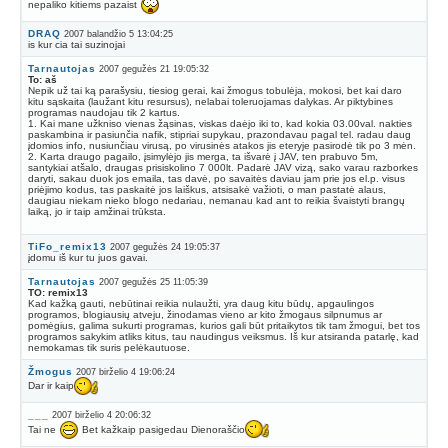
nepaliko kitiems pazaist
DRAQ
2007 balandžio 5 13:04:25
is kur cia tai suzinojai
Tarnautojas
2007 gegužės 21 19:05:32
To: aš
Nepik už tai ką parašysiu, tiesiog gerai, kai žmogus tobulėja, mokosi, bet kai daro
kitu sąskaita (laužant kitu resursus), nelabai toleruojamas dalykas. Ar piktybines
programas naudojau tik 2 kartus.
1. Kai mane užkniso vienas žąsinas, viskas daėjo iki to, kad kokia 03.00val. nakties
paskambina ir pasiunčia nafik, stipriai supykau, prazondavau pagal tel. radau daug
įdomios info, nusiunčiau virusą, po virusinės atakos jis eteryje pasirodė tik po 3 mėn.
2. Karta draugo pagailo, įsimylėjo jis merga, ta išvarė į JAV, ten prabuvo 5m,
santykiai atšalo, draugas prisiskolino 7 000lt. Padarė JAV vizą, sako varau razborkes
daryti, sakau duok jos emaila, tas davė, po savaitės daviau jam prie jos el.p. visus
priėjimo kodus, tas paskaitė jos laiškus, atsisakė važioti, o man pastatė alaus,
daugiau niekam nieko blogo nedariau, nemanau kad ant to reikia švaistyti brangų
laiką, jo ir taip amžinai trūksta.
TiFo_remix13
2007 gegužės 24 19:05:37
įdomu iš kur tu juos gavai.
Tarnautojas
2007 gegužės 25 11:05:39
TO: remix13
Kad kažką gauti, nebūtinai reikia nulaužti, yra daug kitu būdų, apgaulingos
programos, blogiausių atveju, žinodamas vieno ar kito žmogaus silpnumus ar
pomėgius, galima sukurti programas, kurios gali būt pritaikytos tik tam žmogui, bet tos
programos sakykim atliks kitus, tau naudingus veiksmus. Iš kur atsiranda patarlę, kad
nemokamas tik suris pelėkautuose.
Žmogus
2007 birželio 4 19:06:24
Dar ir kaip
___
2007 birželio 4 20:06:32
Tai ne
Bet kažkaip pasigedau Dienoraščio