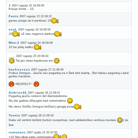
J
2007 rugsėjo 10 19:09:09
Kraujo brolis... 10.
Fanio
2007 rugsėjo 15 22:09:22
gavau proga tai ir įvertinau 10
souL
2007 rugsėjo 16 19:09:50
10
už visu negerus darbus
Woo-2
2007 rugsėjo 24 18:09:09
10 be jokių kalbu,
___
2007 rugsėjo 25 20:09:43
Tai jau visas kapitonas esi
hackxxxxxx
2007 rugsėjo 27 21:09:49
Puikus žmogus...Jaučiu tau pagarbą,na ir šiek tiek baimę...Bet labiau pagarbą.Labai
gerbiu hackeriu.
~RESPECT~
Andriux46
2007 rugsėjo 28 21:09:01
Pagarbą jaučiu nebent dėl išsimokslinimo.
Na dar galima džiaugtis kad nebehakina
Na vienu žodžiu žmogus keičiasi į gerąją pusę
Toonis
2007 rugsėjo 28 21:09:34
Galiu vėl vertinti dešimt (turbūt nuopelnas, kad arkliakrūšius vertinau kuolais
) tai
šek.
ramunasz
2007 spalio 22 20:10:50
+10 Nes tikrai saitų nebehakina