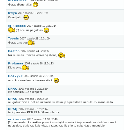
ozzWANTED
2007 sausio 12 10:01:07
Geras dienoraštis
Kwyn
2007 sausio 18 20:01:29
Good job..
erikiuxxss
2007 sausio 19 19:01:14
;);) aciu uz pagalbas
Toonis
2007 sausio 21 15:01:59
Geras zmogus
Baston
2007 sausio 24 22:01:58
Nu žiūriu aš užimtas kiekvieną dieną :
Prolamer
2007 sausio 28 11:01:13
Kiets vyrs.
HeaVy2k
2007 sausio 30 21:01:55
nu o kur sendienos tvarkarastis ?
DRAQ
2007 vasario 5 20:02:39
krc patlaiziai....no respect
DRAQ
2007 vasario 8 00:02:00
nu gal uz zinias..bet ne uz tai ka tu darai..p.s per klaida nenulauzk mano saito
DRAQ
2007 vasario 9 12:02:14
tai ir parasiau PER KLAIDA nenulauzk
erikiuxxss
2007 vasario 14 18:02:46
[2] - nulauziau kazkokios privacios mokyklos saita ir taip suerzinau dariuka. nors ir
nulauziau, dariukas kaip visada rase, kad jis prie to saito daug nesedejo.