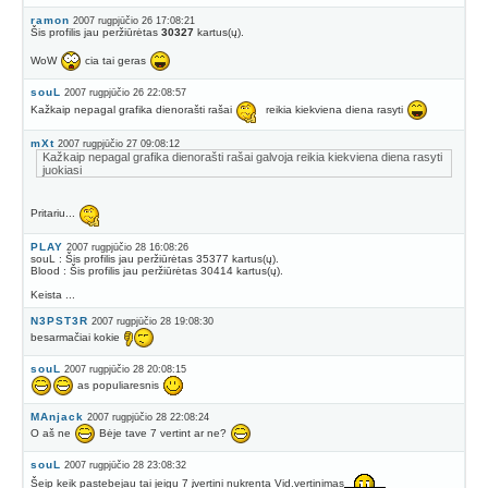
ramon
2007 rugpjūčio 26 17:08:21
Šis profilis jau peržiūrėtas
30327
kartus(ų).
WoW
cia tai geras
souL
2007 rugpjūčio 26 22:08:57
Kažkaip nepagal grafika dienorašti rašai
reikia kiekviena diena rasyti
mXt
2007 rugpjūčio 27 09:08:12
Kažkaip nepagal grafika dienorašti rašai galvoja reikia kiekviena diena rasyti
juokiasi
Pritariu...
PLAY
2007 rugpjūčio 28 16:08:26
souL : Šis profilis jau peržiūrėtas 35377 kartus(ų).
Blood : Šis profilis jau peržiūrėtas 30414 kartus(ų).
Keista ...
N3PST3R
2007 rugpjūčio 28 19:08:30
besarmačiai kokie
souL
2007 rugpjūčio 28 20:08:15
as populiaresnis
MAnjack
2007 rugpjūčio 28 22:08:24
O aš ne
Bėje tave 7 vertint ar ne?
souL
2007 rugpjūčio 28 23:08:32
Šeip keik pastebejau tai jeigu 7 įvertini nukrenta Vid.vertinimas