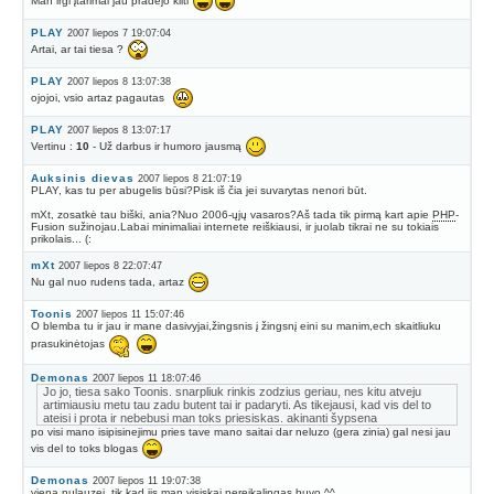
PLAY
2007 liepos 7 19:07:04
Artai, ar tai tiesa ?
PLAY
2007 liepos 8 13:07:38
ojojoi, vsio artaz pagautas
PLAY
2007 liepos 8 13:07:17
Vertinu :
10
- Už darbus ir humoro jausmą
Auksinis dievas
2007 liepos 8 21:07:19
PLAY, kas tu per abugelis būsi?Pisk iš čia jei suvarytas nenori būt.
mXt, zosatkė tau biški, ania?Nuo 2006-ųjų vasaros?Aš tada tik pirmą kart apie
PHP
-
Fusion sužinojau.Labai minimaliai internete reiškiausi, ir juolab tikrai ne su tokiais
prikolais... (:
mXt
2007 liepos 8 22:07:47
Nu gal nuo rudens tada, artaz
Toonis
2007 liepos 11 15:07:46
O blemba tu ir jau ir mane dasivyjai,žingsnis į žingsnį eini su manim,ech skaitliuku
prasukinėtojas
Demonas
2007 liepos 11 18:07:46
Jo jo, tiesa sako Toonis. snarpliuk rinkis zodzius geriau, nes kitu atveju
artimiausiu metu tau zadu butent tai ir padaryti. As tikejausi, kad vis del to
ateisi i prota ir nebebusi man toks priesiskas. akinanti šypsena
po visi mano isipisinejimu pries tave mano saitai dar neluzo (gera zinia) gal nesi jau
vis del to toks blogas
Demonas
2007 liepos 11 19:07:38
viena nulauzei, tik kad jis man visiskai nereikalingas buvo ^^