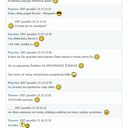
Kažkokia papūga linksinčia galva
Toonis
2007 gruodžio 10 17:12:22
Kala į ritmą pagal Rondo - Margarita.
___
2007 gruodžio 10 21:12:41
O kokia jei ne paslaptis?
kiettas
2007 gruodžio 15 07:12:35
Cia aftikietiska blood`e
+10 mldc žudikę tu
Ptycka
2007 gruodžio 15 07:12:09
Koltas ka čia spanksti sėdi pripises šalia manes ir hama stumi čia
Jis ne paprastas Žudikas čia KRUVINASIS ŽUDIKAS
Ozz sorry už mūsų nesamonęs pergerėmę biški
Ptycka
2007 gruodžio 15 13:12:50
nu tai kam tos speliones i taip aišku
Toonis
2007 gruodžio 15 15:12:03
Vnž kvaila papūga.
___
2007 gruodžio 15 16:12:10
Jei šitas avataras turi kokią užslėptą reikšmę tai mano vardas anzelmas
Toonis
2007 gruodžio 15 16:12:53
Anz3lm.