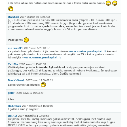
nab sitas labiausiai patiko dar sules nulauze dar ir toliau suliu lauzik saitus
Baston
2007 vasario 15 23:02:33
[2] - nulauziau per kelias dienas 100 uzsienieciu saitu (phpbb - 40, fusion - 30, ipb -
20, vbulletin - 10), mazdaug 300 sveciu knygu (taip todel gavosi, kad susikuriau
programele, kuri uz mane vykde komandas, kurias buciau naudojes rankiniu budu
noredamas nulauzti sveciu knyga). Is viso - 400 auku per tas dienas.
Pzdc geras
mariux31
2007 kovo 5 20:03:07
as patobulinau
php
-fusion ir jis nenulauziams-
www.cmtm.puslapiai.lt
kas nori
pirkt mano
php
-fusion kur nenulauziamas tai rasykit pm 35 lt kaina glaim ir deretis,
isbandykit -
www.cmtm.puslapiai.lt
TellMe
2007 kovo 11 15:03:33
Visiškai pilnai pritariu
Adewale Ayknakhooi
. Kaip programuotojas esi tikrai
pažengęs, bet kai lauži tinklapius, tu nieko neįrodai nebent kvailumą... Jei tęsi savo
tokį darbą tai gali ir nenusisekti... Vienu žodžiu sekmės;]
DarK-SouL
2007 kovo 12 00:03:21
savas ciuvas tas bloodis
gRIP
2007 kovo 17 09:03:29
lobis
Hidexas
2007 balandžio 3 16:04:00
hgal kas znio jo skype?
DRAQ
2007 balandžio 4 22:04:58
krc įdomu kiek tau metų..lazinuosi gal koki max~20..nedaugiau. bet protas kaip
13mečio. manau daug kas lautų saitus jei mokėtų, bet tik toks durnelis kaip tu gali
DIDĆ˛IUOTIS nulauzęs puslapį. o dar ir kvailumas..rašinėti ir girtis jog nulaužei