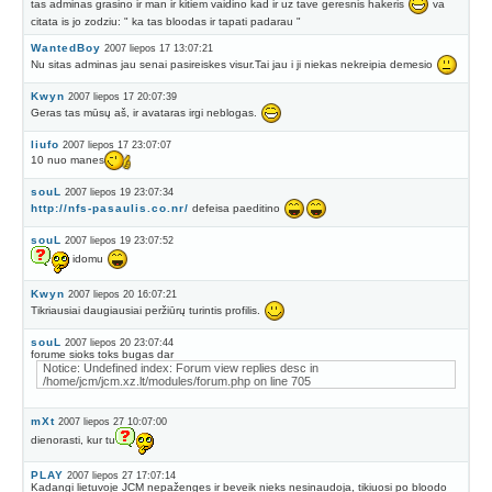
tas adminas grasino ir man ir kitiem vaidino kad ir uz tave geresnis hakeris
va
citata is jo zodziu: " ka tas bloodas ir tapati padarau "
WantedBoy
2007 liepos 17 13:07:21
Nu sitas adminas jau senai pasireiskes visur.Tai jau i ji niekas nekreipia demesio
Kwyn
2007 liepos 17 20:07:39
Geras tas mūsų aš, ir avataras irgi neblogas.
liufo
2007 liepos 17 23:07:07
10 nuo manes
souL
2007 liepos 19 23:07:34
http://nfs-pasaulis.co.nr/
defeisa paeditino
souL
2007 liepos 19 23:07:52
idomu
Kwyn
2007 liepos 20 16:07:21
Tikriausiai daugiausiai peržiūrų turintis profilis.
souL
2007 liepos 20 23:07:44
forume sioks toks bugas dar
Notice: Undefined index: Forum view replies desc in
/home/jcm/jcm.xz.lt/modules/forum.php on line 705
mXt
2007 liepos 27 10:07:00
dienorasti, kur tu
PLAY
2007 liepos 27 17:07:14
Kadangi lietuvoje JCM nepaženges ir beveik nieks nesinaudoja, tikiuosi po bloodo