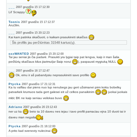
___
2007 gruodžio 15 17:12:30
Lil' Scrappy
Toonis
2007 gruodžio 15 17:12:37
Anz3lm.
___
2007 gruodžio 15 20:12:23
Kai kam patinka skaičiuoti, o kaikam prasukinėti skaičius
Šis profilis jau peržiūrėtas 31548 kartus(ų).
ozzWANTED
2007 gruodžio 15 20:12:00
Tai jau seniai jis čia padarė. Prasukti yra lygiai taip pat lengva, kaip ir man šalia
peržiūrių skaičiaus kilus įtarimui(ar šiaip norui
), paspausti mygtuką NULL
___
2007 gruodžio 16 17:12:47
Ok, einu ir aš pabandysiu neprasukinėti savo profilio
Ptycka
2007 gruodžio 17 21:12:31
Ka tu vafliau dar piens nuo lup nenubegs jau gert užsimanei pirm kokiu bobelkų
patvarkek krumuos tada gert galesei eit už celkos panaikinim
juokai juokais
mldc BK ne kaip seniau veilokas buvo
Adriano
2007 gruodžio 20 23:12:43
ner uz ka
beto ta 10 daveu nes iejau i tavo profili pamaciau ejna 10 duoti tai ir
daveu man negaila
Ptycka
2007 gruodžio 21 16:12:00
A prito kad svenexty nulecinai