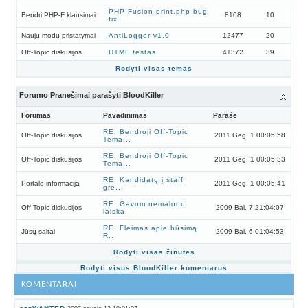
PHP-Fusion print.php bug
Bendri PHP-F klausimai
8108
10
fix
Naujų modų pristatymai
AntiLogger v1.0
12477
20
Off-Topic diskusijos
HTML testas
41372
39
Rodyti visas temas
Forumo Pranešimai parašyti BloodKiller
Forumas
Pavadinimas
Parašė
RE: Bendroji Off-Topic
Off-Topic diskusijos
2011 Geg. 1 00:05:58
Tema...
RE: Bendroji Off-Topic
Off-Topic diskusijos
2011 Geg. 1 00:05:33
Tema...
RE: Kandidatų į staff
Portalo informacija
2011 Geg. 1 00:05:41
gre...
RE: Gavom nemalonu
Off-Topic diskusijos
2009 Bal. 7 21:04:07
laiska.
RE: Fleimas apie būsimą
Jūsų saitai
2009 Bal. 6 01:04:53
R...
Rodyti visas žinutes
Rodyti visus BloodKiller komentarus
KOMENTARAI