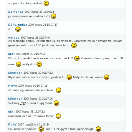
supporto kažkas pasikeis
Demonas
2007 liepos 27 18:07:14
jis visus privers naudoti ta TVS
DJFainulka
2007 liepos 28 15:07:27
Jo...
valdes
2007 liepos 28 22:07:49
As si zmogu gerbiu. Jis nuostabus, as zinau tai. Jam nera nieko neimanomo. As jam
galeciau kalti nors ir 100 jei tik imanoma butu.
mXt
2007 liepos 29 21:07:33
Blood, tu pasidarbavai su si-acc-nx-metu nicku?
Visiem kuolus supiso, o sau 10
ivare
ar klystu?
MAnjack
2007 liepos 30 09:07:32
Klysti mXt mane si-acc-nx-metu įvertino 10
Matyt kuolai ne visiem
Kwyn
2007 liepos 30 16:07:18
Ja, man irgi kuolas nuo jo atiteko..
MAnjack
2007 liepos 30 20:07:06
Vėl kokį
PHP
-Fusion bugą radai?
mXt
2007 liepos 31 12:07:12
Nuzemink ozz iki "Patranku Mesa"
PLAY
2007 rugpjūčio 1 01:08:34
Laukiam dienoraščio
mXt : Ozz gryžes tikrai apsidžiaugtu