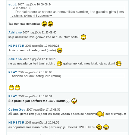
souL
2007 rugpjūčio 10 09:08:24
[2007-08-10]
---Dar nieko doro ar nedoro as nenuveikiau siandien, kad galeciau girtis jums
visiems akinanti šypsena---
Tas punktas geriausias
Adriano
2007 rugpjūčio 11 23:08:45
kaip uzsitikrint tavo gerove kad nenulauztum saito?
N3PST3R
2007 rugpjūčio 12 08:08:28
Adriano naudok safeguard (muila)
Adriano
2007 rugpjūčio 12 11:08:20
ne as nezadu ce lysti jam i subine
gal su juo kaip nors kitaip ejs susitarti
PLAY
2007 rugpjūčio 12 16:08:00
Adriano naudok safeguard (muila)
PLAY
2007 rugpjūčio 12 16:08:37
Šis profilis jau peržiūrėtas 1400 kartus(ų).
CyberGod
2007 rugpjūčio 17 17:08:52
aš labai geras zmogus(bent jau man) visada pades su hakinimu
super zmogus!
N3PST3R
2007 rugpjūčio 18 20:08:55
aš populiaresnis mano profili perziurejo jau beveik 12000 kartu