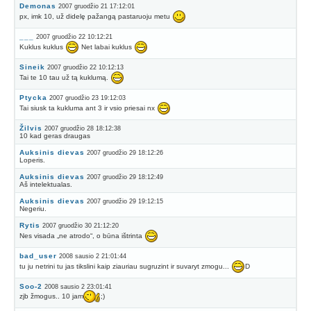
Demonas
2007 gruodžio 21 17:12:01
px, imk 10, už didelę pažangą pastaruoju metu
___
2007 gruodžio 22 10:12:21
Kuklus kuklus
Net labai kuklus
Sineik
2007 gruodžio 22 10:12:13
Tai te 10 tau už tą kuklumą.
Ptycka
2007 gruodžio 23 19:12:03
Tai siusk ta kukluma ant 3 ir vsio priesai nx
Žilvis
2007 gruodžio 28 18:12:38
10 kad geras draugas
Auksinis dievas
2007 gruodžio 29 18:12:26
Loperis.
Auksinis dievas
2007 gruodžio 29 18:12:49
Aš intelektualas.
Auksinis dievas
2007 gruodžio 29 19:12:15
Negeriu.
Rytis
2007 gruodžio 30 21:12:20
Nes visada „ne atrodo“, o būna ištrinta
bad_user
2008 sausio 2 21:01:44
tu ju netrini tu jas tikslini kaip ziauriau sugruzint ir suvaryt zmogu...
D
Soo-2
2008 sausio 2 23:01:41
zjb žmogus.. 10 jam
;)