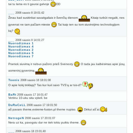
tai tu lama es ti gaurai galvoje
DD
___
2008 sausio 8 19:01:42
Žinau kad susitinkat savaitgaliais ir švenčių dienom
Kitaip turbūt negalit, nes
gyvenat ne tam pačiam mieste
Tai kaip ten su tom siuvinėjimo technologijom
ką?
___
2008 sausio 9 14:01:27
Nuorodizmas 1
Nuorodizmas 4
Nuorodizmas 2
Nuorodizmas 5
Nuorodizmas 7
Pramok siuvimą ir nebus pažoro prieš Svenexty
O tada jau kalbėsimas apie jūsų
asmeninį gyvenimą
Toonis
2008 sausio 16 18:01:08
O apie kokį tinklapį? Tas kur kuri savo TVS'ą ar tvs-d?
BaRt
2008 sausio 17 16:01:47
Vertinu 10-uku sita vykeli. be
DuRaCeLL
2008 sausio 17 19:01:50
aš pavaro theme.extreme-fusion.pl theme nupiso.
Dėkui aš`ai.
NetrogeN
2008 sausio 17 20:01:07
Nera uz ka, pavogsiu dar ne tiek tokiu puikiu theme.
___
2008 sausio 18 15:01:40