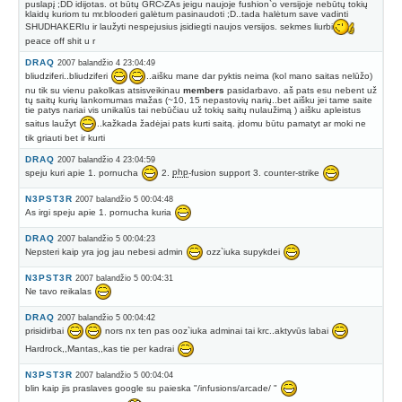
puslapį ;DD idijotas. ot būtų GRĆ›ZAs jeigu naujoje fushion`o versijoje nebūtų tokių
klaidų kuriom tu mr.blooderi galėtum pasinaudoti ;D..tada halėtum save vadinti
SHUDHAKERIu ir laužyti nespejusius įsidiegti naujos versijos. sekmes liurbi
peace off shit u r
DRAQ
2007 balandžio 4 23:04:49
bliudziferi..bliudziferi
..aišku mane dar pyktis neima (kol mano saitas nelūžo)
nu tik su vienu pakolkas atsisveikinau
members
pasidarbavo. aš pats esu nebent už
tų saitų kurių lankomumas mažas (~10, 15 nepastovių narių..bet aišku jei tame saite
tie patys nariai vis unikalūs tai nebūčiau už tokių saitų nulaužimą ) aišku apleistus
saitus laužyt
..kažkada žadėjai pats kurti saitą. įdomu būtu pamatyt ar moki ne
tik griauti bet ir kurti
DRAQ
2007 balandžio 4 23:04:59
speju kuri apie 1. pornucha
2.
php
-fusion support 3. counter-strike
N3PST3R
2007 balandžio 5 00:04:48
As irgi speju apie 1. pornucha kuria
DRAQ
2007 balandžio 5 00:04:23
Nepsteri kaip yra jog jau nebesi admin
ozz`iuka supykdei
N3PST3R
2007 balandžio 5 00:04:31
Ne tavo reikalas
DRAQ
2007 balandžio 5 00:04:42
prisidirbai
nors nx ten pas ooz`iuka adminai tai krc..aktyvūs labai
Hardrock,,Mantas,,kas tie per kadrai
N3PST3R
2007 balandžio 5 00:04:04
blin kaip jis praslaves google su paieska "/infusions/arcade/ "