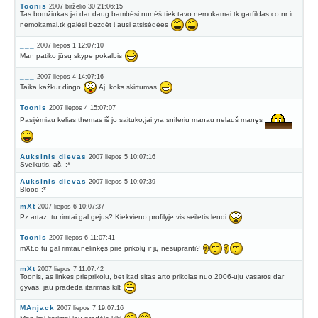
Toonis
2007 birželio 30 21:06:15
Tas bomžiukas jai dar daug bambėsi nunėš tiek tavo nemokamai.tk garfildas.co.nr ir
nemokamai.tk galėsi bezdėt į ausi atsisėdėes
___
2007 liepos 1 12:07:10
Man patiko jūsų skype pokalbis
___
2007 liepos 4 14:07:16
Taika kažkur dingo
Aj, koks skirtumas
Toonis
2007 liepos 4 15:07:07
Pasijėmiau kelias themas iš jo saituko,jai yra sniferiu manau nelauš manęs
Auksinis dievas
2007 liepos 5 10:07:16
Sveikutis, aš. :*
Auksinis dievas
2007 liepos 5 10:07:39
Blood :*
mXt
2007 liepos 6 10:07:37
Pz artaz, tu rimtai gal gejus? Kiekvieno profilyje vis seiletis lendi
Toonis
2007 liepos 6 11:07:41
mXt,o tu gal rimtai,nelinkęs prie prikolų ir jų nesupranti?
mXt
2007 liepos 7 11:07:42
Toonis, as linkes prieprikolu, bet kad sitas arto prikolas nuo 2006-uju vasaros dar
gyvas, jau pradeda itarimas kilt
MAnjack
2007 liepos 7 19:07:16
Man irgi įtarimai jau pradėjo kilti