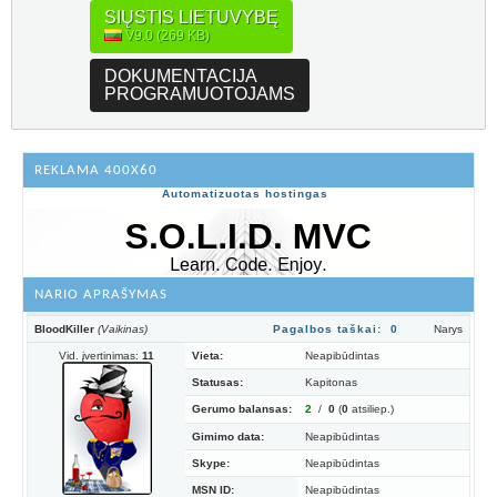
SIŲSTIS LIETUVYBĘ
V9.0 (269 KB)
DOKUMENTACIJA
PROGRAMUOTOJAMS
REKLAMA 400X60
Automatizuotas hostingas
NARIO APRAŠYMAS
BloodKiller
(Vaikinas)
Pagalbos taškai: 0
Narys
Vid. įvertinimas:
11
Vieta:
Neapibūdintas
Statusas:
Kapitonas
Gerumo balansas:
2
/
0
(
0
atsiliep.)
Gimimo data:
Neapibūdintas
Skype:
Neapibūdintas
MSN ID:
Neapibūdintas