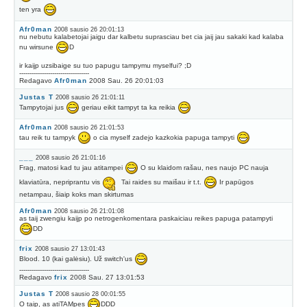
ten yra
Afr0man
2008 sausio 26 20:01:13
nu nebutu kalabetojai jaigu dar kalbetu suprasciau bet cia jaij jau sakaki kad kalaba
nu wirsune
D
ir kaijp uzsibaige su tuo papugu tampymu myselfui? ;D
----------------------------------
Redagavo
Afr0man
2008 Sau. 26 20:01:03
Justas T
2008 sausio 26 21:01:11
Tampytojai jus
geriau eikit tampyt ta ka reikia
Afr0man
2008 sausio 26 21:01:53
tau reik tu tampyk
o cia myself zadejo kazkokia papuga tampyti
___
2008 sausio 26 21:01:16
Frag, matosi kad tu jau atitampei
O su klaidom rašau, nes naujo PC nauja
klaviatūra, nepriprantu vis
Tai raides su maišau ir t.t.
Ir papūgos
netampau, šiaip koks man skirtumas
Afr0man
2008 sausio 26 21:01:08
as taij zwengiu kaijp po netrogenkomentara paskaiciau reikes papuga patampyti
DD
frix
2008 sausio 27 13:01:43
Blood. 10 (kai galėsiu). Už switch'us
----------------------------------
Redagavo
frix
2008 Sau. 27 13:01:53
Justas T
2008 sausio 28 00:01:55
O taip, as atiTAMpes
DDD