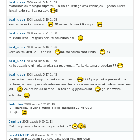
bad_user
2008 sausio 3 14:01:09
matai kaip as teisingai supratau... o cia del redagavimo kabinejes... gedos turekit...
jis gal raide pamirsa parasyt
D
bad_user
2008 sausio 3 16:01:58
kas tau sake kad mesos...
DD musem labiau kitka rupi...
bad_user
2008 sausio 4 21:01:00
tai žiauri tiesa... ;/ (joke) šeip tai šaunuolis esi...
bad_user
2008 sausio 5 16:01:26
koks as tau dedule.... gedikis...
DD tai darom chat ir bus...
DD
bad_user
2008 sausio 5 16:01:58
ka jis padaris o gi nieko anokia cia problema... Tai kokia tema pradedam??
bad_user
2008 sausio 5 17:01:43
o jei ne tai nueis i kamputi ir verks susiguzes....
DDD joa ja reikia pakviest.. ozz
tai tikrai cia neis... per malalietkiskai jam chat atrodo manau o jis juk didelis berniukas
jau...
24 bet niekur nerodo... o tiek daug ji pasveikintu
gal ir dowanu
sulauktu..
Indictee
2008 sausio 5 21:01:40
[3] - pavogiau is vieno mulkio e-gold saskaitos 27.45 USD
cia zjbs.
Jupiter
2008 sausio 6 00:01:13
Gal nori prisiminti tuos senus gerus laikus ?
ozzWANTED
2008 sausio 6 02:01:53
Jo, manau pradedant nuo tavo saito būtų visai neblogai.