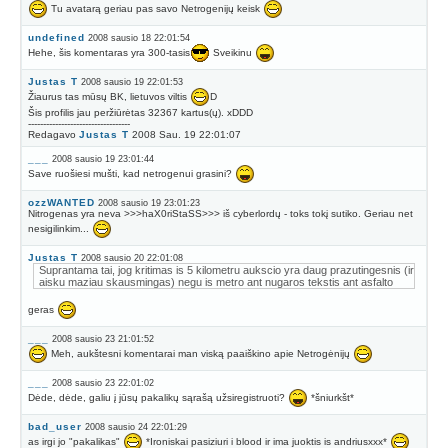
Tu avatarą geriau pas savo Netrogenijų keisk
undefined
2008 sausio 18 22:01:54
Hehe, šis komentaras yra 300-tasis
Sveikinu
Justas T
2008 sausio 19 22:01:53
Žiaurus tas mūsų BK, lietuvos viltis
D
Šis profilis jau peržiūrėtas 32367 kartus(ų). xDDD
----------------------------------
Redagavo
Justas T
2008 Sau. 19 22:01:07
___
2008 sausio 19 23:01:44
Save ruošiesi mušti, kad netrogenui grasini?
ozzWANTED
2008 sausio 19 23:01:23
Nitrogenas yra neva >>>haX0riStaSS>>> iš cyberlordų - toks tokį sutiko. Geriau net
nesigilinkim...
Justas T
2008 sausio 20 22:01:08
Suprantama tai, jog kritimas is 5 kilometru aukscio yra daug prazutingesnis (ir
aisku maziau skausmingas) negu is metro ant nugaros tekstis ant asfalto
geras
___
2008 sausio 23 21:01:52
Meh, aukštesni komentarai man viską paaiškino apie Netrogėnijų
___
2008 sausio 23 22:01:02
Dėde, dėde, galiu į jūsų pakalikų sąrašą užsiregistruoti?
*šniurkšt*
bad_user
2008 sausio 24 22:01:29
as irgi jo "pakalikas"
*Ironiskai pasiziuri i blood ir ima juoktis is andriusxxx*