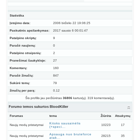
Statistika
Įstojimo data:
2006 birželio 22 19:06:25
Paskutinis apsilankymas:
2017 sausio 6 00:01:47
Patalpino skriptų:
9
Parašė naujienų:
0
Patalpino straipsnių:
2
Pranešimai šaukykloje:
27
Komentarų:
160
Parašė žinučių:
847
Sukūrė temų:
79
žinučių per parą:
0.12
Šis profilis jau peržiūrėtas
36806
kartus(ų). 319 komentarai(ų).
Forumo temos sukurtos BloodKiller
Forumas
tema
Žiūrėta
Atsakymų
Kitoks sausainėlis
Naujų modų pristatymai
10223
17
(+speci...
Apsauga nuo bruteforce
Naujų modų pristatymai
28215
35
atak...