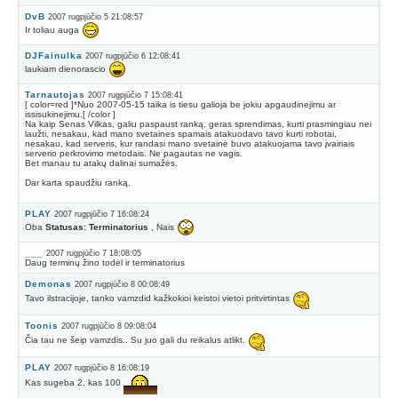
DvB
2007 rugpjūčio 5 21:08:57
Ir toliau auga
DJFainulka
2007 rugpjūčio 6 12:08:41
laukiam dienorascio
Tarnautojas
2007 rugpjūčio 7 15:08:41
[ color=red ]*Nuo 2007-05-15 taika is tiesu galioja be jokiu apgaudinejimu ar
issisukinejimu.[ /color ]
Na kaip Senas Vilkas, galiu paspaust ranką, geras sprendimas, kurti prasmingiau nei
laužti, nesakau, kad mano svetaines spamais atakuodavo tavo kurti robotai,
nesakau, kad serveris, kur randasi mano svetainė buvo atakuojama tavo įvairiais
serverio perkrovimo metodais. Ne pagautas ne vagis.
Bet manau tu atakų dalinai sumažės.
Dar karta spaudžiu ranką.
PLAY
2007 rugpjūčio 7 16:08:24
Oba
Statusas: Terminatorius
, Nais
___
2007 rugpjūčio 7 18:08:05
Daug terminų žino todėl ir terminatorius
Demonas
2007 rugpjūčio 8 00:08:49
Tavo ilstracijoje, tanko vamzdid kažkokioi keistoi vietoi pritvirtintas
Toonis
2007 rugpjūčio 8 09:08:04
Čia tau ne šeip vamzdis.. Su juo gali du reikalus atlikt.
PLAY
2007 rugpjūčio 8 16:08:19
Kas sugeba 2, kas 100