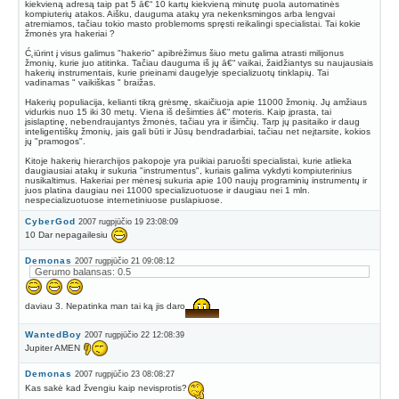
kiekvieną adresą taip pat 5 ā€“ 10 kartų kiekvieną minutę puola automatinės
kompiuterių atakos. Aišku, dauguma atakų yra nekenksmingos arba lengvai
atremiamos, tačiau tokio masto problemoms spręsti reikalingi specialistai. Tai kokie
žmonės yra hakeriai ?
Ć˛iūrint į visus galimus "hakerio" apibrėžimus šiuo metu galima atrasti milijonus
žmonių, kurie juo atitinka. Tačiau dauguma iš jų ā€“ vaikai, žaidžiantys su naujausiais
hakerių instrumentais, kurie prieinami daugelyje specializuotų tinklapių. Tai
vadinamas " vaikiškas " braižas.
Hakerių populiacija, kelianti tikrą grėsmę, skaičiuoja apie 11000 žmonių. Jų amžiaus
vidurkis nuo 15 iki 30 metų. Viena iš dešimties ā€“ moteris. Kaip įprasta, tai
įsislaptinę, nebendraujantys žmonės, tačiau yra ir išimčių. Tarp jų pasitaiko ir daug
inteligentiškų žmonių, jais gali būti ir Jūsų bendradarbiai, tačiau net neįtarsite, kokios
jų "pramogos".
Kitoje hakerių hierarchijos pakopoje yra puikiai paruošti specialistai, kurie atlieka
daugiausiai atakų ir sukuria "instrumentus", kuriais galima vykdyti kompiuterinius
nusikaltimus. Hakeriai per mėnesį sukuria apie 100 naujų programinių instrumentų ir
juos platina daugiau nei 11000 specializuotuose ir daugiau nei 1 mln.
nespecializuotuose internetiniuose puslapiuose.
CyberGod
2007 rugpjūčio 19 23:08:09
10 Dar nepagailesiu
Demonas
2007 rugpjūčio 21 09:08:12
Gerumo balansas: 0.5
daviau 3. Nepatinka man tai ką jis daro
WantedBoy
2007 rugpjūčio 22 12:08:39
Jupiter AMEN
Demonas
2007 rugpjūčio 23 08:08:27
Kas sakė kad žvengiu kaip nevisprotis?