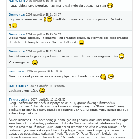
N3PST3R
2007 rugpjūčio 18 20:08:35
matau dideja tavo populiarumas, mano gali nebeziuret uztenka man
Demonas
2007 rugpjūčio 18 21:08:07
Kaip maži vaikai žaidžiat
BlodKiller tu išvis, visur turi būti pirmas... Vaikiška.
Demonas
2007 rugpjūčio 18 23:08:35
Blogai mane supratai. Ta prasme, kad prasukai skaitliuką ir pirmas esi, kitas prasuks
skaitliuką - jis bus pirmas ir t.t. Nu gi vaikiška taip
Demonas
2007 rugpjūčio 18 23:08:36
Taip, tikriausiai bėgiočiau po kambarį nežinodamas kur iš to džiaugsmo dėtis
Vnž nesigilinsiu
ramunasz
2007 rugpjūčio 19 14:08:56
Man rodos kad jis kieciausias is visos
php
-fusion bendruomines
DJFainulka
2007 rugpjūčio 19 14:08:54
Laukiam dienoraščio
Tarnautojas
2007 rugpjūčio 19 16:08:55
"Jeigu pažintumėme priešus ir patys save, būtų galima išvengti šimtmečius
trunkančių karų". Tai citata iš Kinų karinės strategijos knygos "Karo menas", kurią
prieš 2,5 tūkstančius metų parašė legendinis San Cu. Ši citata mūsų laikais gali būti
aktuali kaip niekada.
Šiuolaikiniame IT ā€“ technologijų pasaulyje šis posakis labiausiai tinka kalbant apie
kompiuterinių nusikaltimų problemą. Holivudo filmuose hakeriai vaizduojami kaip
stiprūs kovotojai už laisvę, kurie kaunasi su represine valdžia ir verslo rykliais. Tačiau
realiame gyvenime viskas yra kitaip. Kaip teigia pagrindinis kompanijos Trusecure
apsaugos specialistas daktaras Piteris Tipetas (Dr Peter Tippett), kiekvienas
Internetinis adresas puolamas 40 ā€“ 50 kartų per dieną. Tačiau tai dar ne viskas,