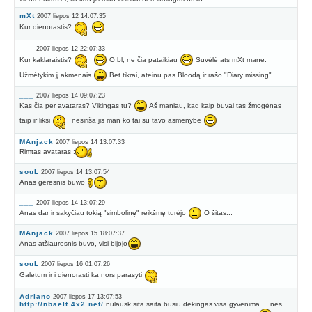
mXt
2007 liepos 12 14:07:35
Kur dienorastis?
___
2007 liepos 12 22:07:33
Kur kaklaraistis?
O bl, ne čia pataikiau
Suvėlė ats mXt mane.
Užmėtykim jį akmenais
Bet tikrai, ateinu pas Bloodą ir rašo "Diary missing"
___
2007 liepos 14 09:07:23
Kas čia per avataras? Vikingas tu?
Aš maniau, kad kaip buvai tas žmogėnas
taip ir liksi
nesiriša jis man ko tai su tavo asmenybe
MAnjack
2007 liepos 14 13:07:33
Rimtas avataras :
souL
2007 liepos 14 13:07:54
Anas geresnis buwo
___
2007 liepos 14 13:07:29
Anas dar ir sakyčiau tokią "simbolinę" reikšmę turėjo
O šitas...
MAnjack
2007 liepos 15 18:07:37
Anas atšiauresnis buvo, visi bijojo
souL
2007 liepos 16 01:07:26
Galetum ir i dienorasti ka nors parasyti
Adriano
2007 liepos 17 13:07:53
http://nbaelt.4x2.net/
nulausk sita saita busiu dekingas visa gyvenima.... nes