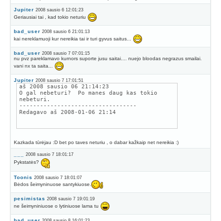
Jupiter
2008 sausio 6 12:01:23
Geriausiai tai , kad tokio neturiu
bad_user
2008 sausio 6 21:01:13
kai nereklamuoji kur nereikia tai ir turi gyvus saitus...
bad_user
2008 sausio 7 07:01:15
nu pvz pareklamavo kurnors suporte jusu saitai.... nuejo bloodas negrazus smailai.
vani nx ta saita...
Jupiter
2008 sausio 7 17:01:51
aš 2008 sausio 06 21:14:23
O gal nebeturi? Po manes daug kas tokio
nebeturi.
----------------------------------
Redagavo aš 2008-01-06 21:14
Kazkada tūrėjau :D bet po taves neturiu , o dabar kažkaip net nereikia :)
___
2008 sausio 7 18:01:17
Pykstatės?
Toonis
2008 sausio 7 18:01:07
Bėdos šeimyninuose santykiuose.
pesimistas
2008 sausio 7 19:01:19
ne šeimyniniuose o lytiniuose lama tu
bad_user
2008 sausio 8 16:01:23