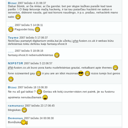
Bizaz
2007 birželio 4 21:06:37
Dabar žiūrėk, ar čia rimtai, ar čia gandai. bet per skype kažkas parašė kad tave
parišo :\ O šiaip lietuvoje mažą hackerių, ir tai tau patarčiau hackinti ne saitus o
serverius, didesnė nauda, gal rasi konors naudingo, ir p.s. prašau, nehackink mano
saito
___
2007 birželio 5 14:06:11
Paguodei bizą
Toymo
2007 birželio 5 17:06:37
Norėčiau pamatyti digitanium veida,kai jis užeitų į
php
-fusion.co.uk ir webas būtu
defeisintas tokiu defeisu kaip fantasy.vhost.lt
___
2007 birželio 5 18:06:16
fantasy.vhost.lt nebenudefeisintas
N3PST3R
2007 birželio 5 22:06:57
php
-fusion.co.uk buvo pora kartu nudefeisintas graziai, nekalbant apie themes
fone ozzwanted gay
ir you are an idiot muzonas
rozos turejo but geros
Bizaz
2007 birželio 18 13:06:30
Ne nu aš gal taikiai ?
Geriau eik kokį counter-vision.net paimk, jie su fusionu
apsimeta nenulaužiamais
ramunasz
2007 birželio 23 17:06:45
blogiukas
Demonas
2007 birželio 24 00:06:30
Bomžiuka