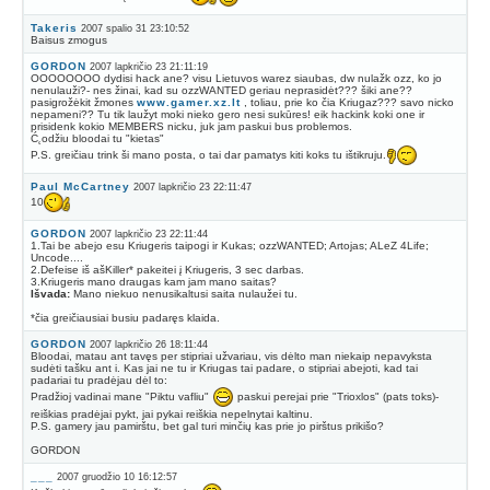
Takeris
2007 spalio 31 23:10:52
Baisus zmogus
GORDON
2007 lapkričio 23 21:11:19
OOOOOOOO dydisi hack ane? visu Lietuvos warez siaubas, dw nulažk ozz, ko jo
nenulauži?- nes žinai, kad su ozzWANTED geriau neprasidėt??? šiki ane??
pasigrožėkit žmones
www.gamer.xz.lt
, toliau, prie ko čia Kriugaz??? savo nicko
nepameni?? Tu tik laužyt moki nieko gero nesi sukūres! eik hackink koki one ir
prisidenk kokio MEMBERS nicku, juk jam paskui bus problemos.
Ć˛odžiu bloodai tu "kietas"
P.S. greičiau trink ši mano posta, o tai dar pamatys kiti koks tu ištikruju.
Paul McCartney
2007 lapkričio 23 22:11:47
10
GORDON
2007 lapkričio 23 22:11:44
1.Tai be abejo esu Kriugeris taipogi ir Kukas; ozzWANTED; Artojas; ALeZ 4Life;
Uncode....
2.Defeise iš ašKiller* pakeitei į Kriugeris, 3 sec darbas.
3.Kriugeris mano draugas kam jam mano saitas?
Išvada:
Mano niekuo nenusikaltusi saita nulaužei tu.
*čia greičiausiai busiu padaręs klaida.
GORDON
2007 lapkričio 26 18:11:44
Bloodai, matau ant tavęs per stipriai užvariau, vis dėlto man niekaip nepavyksta
sudėti tašku ant i. Kas jai ne tu ir Kriugas tai padare, o stipriai abejoti, kad tai
padariai tu pradėjau dėl to:
Pradžioj vadinai mane "Piktu vafliu"
paskui perejai prie "Trioxlos" (pats toks)-
reiškias pradėjai pykt, jai pykai reiškia nepelnytai kaltinu.
P.S. gamery jau pamirštu, bet gal turi minčių kas prie jo pirštus prikišo?
GORDON
___
2007 gruodžio 10 16:12:57