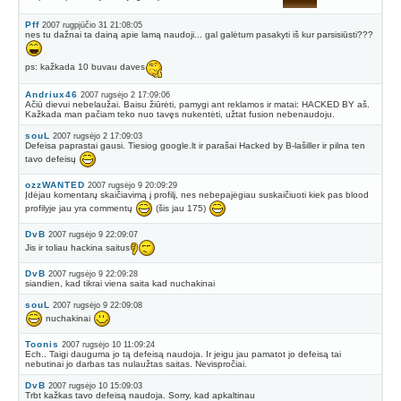
Pff
2007 rugpjūčio 31 21:08:05
nes tu dažnai ta dainą apie lamą naudoji... gal galėtum pasakyti iš kur parsisiūsti???
ps: kažkada 10 buvau daves
Andriux46
2007 rugsėjo 2 17:09:06
Ačiū dievui nebelaužai. Baisu žiūrėti, pamygi ant reklamos ir matai: HACKED BY aš.
Kažkada man pačiam teko nuo tavęs nukentėti, užtat fusion nebenaudoju.
souL
2007 rugsėjo 2 17:09:03
Defeisa paprastai gausi. Tiesiog google.lt ir parašai Hacked by B-lašiller ir pilna ten
tavo defeisų
ozzWANTED
2007 rugsėjo 9 20:09:29
Įdėjau komentarų skaičiavimą į profilį, nes nebepajėgiau suskaičiuoti kiek pas blood
profilyje jau yra commentų
(šis jau 175)
DvB
2007 rugsėjo 9 22:09:07
Jis ir toliau hackina saitus
DvB
2007 rugsėjo 9 22:09:28
siandien, kad tikrai viena saita kad nuchakinai
souL
2007 rugsėjo 9 22:09:08
nuchakinai
Toonis
2007 rugsėjo 10 11:09:24
Ech.. Taigi dauguma jo tą defeisą naudoja. Ir jeigu jau pamatot jo defeisą tai
nebutinai jo darbas tas nulaužtas saitas. Nevispročiai.
DvB
2007 rugsėjo 10 15:09:03
Trbt kažkas tavo defeisą naudoja. Sorry, kad apkaltinau