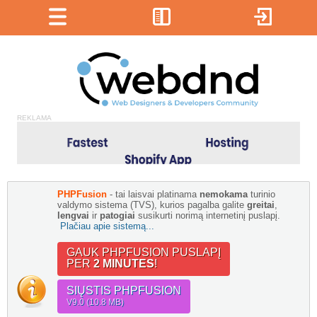
REKLAMA
PHPFusion
- tai laisvai platinama
nemokama
turinio
valdymo sistema (TVS), kurios pagalba galite
greitai
,
lengvai
ir
patogiai
susikurti norimą internetinį puslapį.
Plačiau apie sistemą...
GAUK PHPFUSION PUSLAPĮ
PER
2 MINUTES
!
SIŲSTIS PHPFUSION
V9.0 (10.8 MB)