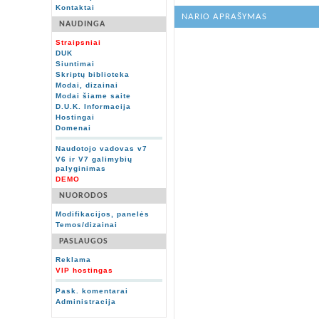
Kontaktai
NARIO APRAŠYMAS
NAUDINGA
Straipsniai
DUK
Siuntimai
Skriptų biblioteka
Modai, dizainai
Modai šiame saite
D.U.K. Informacija
Hostingai
Domenai
Naudotojo vadovas v7
V6 ir V7 galimybių
palyginimas
DEMO
NUORODOS
Modifikacijos, panelės
Temos/dizainai
PASLAUGOS
Reklama
VIP hostingas
Pask. komentarai
Administracija