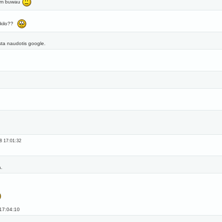
kam buwau
akilo??
ta naudotis google.
8 17:01:32
a.
17:04:10