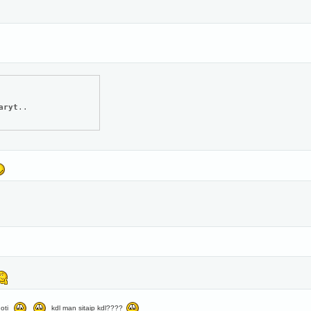
aryt
..
4
uoti
kdl man sitaip kdl????