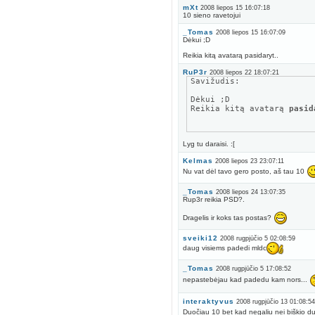
mXt
2008 liepos 15 16:07:18
10 sieno ravetojui
_Tomas
2008 liepos 15 16:07:09
Dėkui ;D
Reikia kitą avatarą pasidaryt..
RuP3r
2008 liepos 22 18:07:21
Savižudis:
Dėkui ;D
Reikia kitą avatarą
pasid
Lyg tu daraisi. :[
Kelmas
2008 liepos 23 23:07:11
Nu vat dėl tavo gero posto, aš tau 10
_Tomas
2008 liepos 24 13:07:35
Rup3r reikia PSD?.
Dragelis ir koks tas postas?
sveiki12
2008 rugpjūčio 5 02:08:59
daug visiems padedi mldc
_Tomas
2008 rugpjūčio 5 17:08:52
nepastebėjau kad padedu kam nors...
interaktyvus
2008 rugpjūčio 13 01:08:5
Duočiau 10 bet kad negaliu nei biškio d