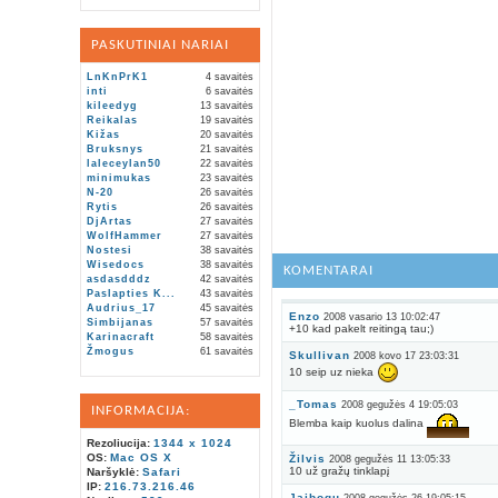
PASKUTINIAI NARIAI
LnKnPrK1
4 savaitės
inti
6 savaitės
kileedyg
13 savaitės
Reikalas
19 savaitės
Kižas
20 savaitės
Bruksnys
21 savaitės
laleceylan50
22 savaitės
minimukas
23 savaitės
N-20
26 savaitės
Rytis
26 savaitės
DjArtas
27 savaitės
WolfHammer
27 savaitės
Nostesi
38 savaitės
Wisedocs
38 savaitės
KOMENTARAI
asdasdddz
42 savaitės
Paslapties K...
43 savaitės
Audrius_17
45 savaitės
Enzo
2008 vasario 13 10:02:47
Simbijanas
57 savaitės
+10 kad pakelt reitingą tau;)
Karinacraft
58 savaitės
Žmogus
61 savaitės
Skullivan
2008 kovo 17 23:03:31
10 seip uz nieka
_Tomas
2008 gegužės 4 19:05:03
INFORMACIJA:
Blemba kaip kuolus dalina
Rezoliucija:
1344 x 1024
OS:
Mac OS X
Žilvis
2008 gegužės 11 13:05:33
10 už gražų tinklapį
Naršyklė:
Safari
IP:
216.73.216.46
Jaibogu