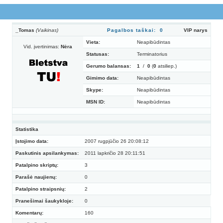
_Tomas
(Vaikinas)
Pagalbos taškai: 0
VIP narys
Vieta:
Neapibūdintas
Vid. įvertinimas:
Nėra
Statusas:
Terminatorius
Gerumo balansas:
1
/
0
(
0
atsiliep.)
Gimimo data:
Neapibūdintas
Skype:
Neapibūdintas
MSN ID:
Neapibūdintas
Statistika
Įstojimo data:
2007 rugpjūčio 26 20:08:12
Paskutinis apsilankymas:
2011 lapkričio 28 20:11:51
Patalpino skriptų:
3
Parašė naujienų:
0
Patalpino straipsnių:
2
Pranešimai šaukykloje:
0
Komentarų:
160