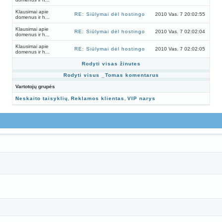
Klausimai apie
RE: Siūlymai dėl hostingo
2010 Vas. 7 20:02:55
domenus ir h...
Klausimai apie
RE: Siūlymai dėl hostingo
2010 Vas. 7 02:02:04
domenus ir h...
Klausimai apie
RE: Siūlymai dėl hostingo
2010 Vas. 7 02:02:05
domenus ir h...
Rodyti visas žinutes
Rodyti visus _Tomas komentarus
Vartotojų grupės
Neskaito taisyklių
,
Reklamos klientas
,
VIP narys