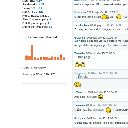
2008 gegužės 26 19:05:15
Naujienų:
529
niekas neprase 10 is tawe juk aiskiai para
Straipsnių:
235
Temų:
52,591
Postų:
522,551
ibodom
2008 gegužės 29 19:05:41
Postų pask. parą:
0
Grazi svetaine ir seip
Liux
+10 
Shout'ų pask. parą:
0
P.S.C. pask. parą:
0
Taskalas
2008 gegužės 30 21:05:30
Nuorodų kataloge:
13
7 daugiau nedavė.Užtai,kad esi savižudi
Lankomumo Statistika
Gugiss
2008 birželio 25 20:06:46
Šiendien gegužės 25 d. pardavėme runesca
nauja skiltis navigacijoje Uždarbis tenai
Toonis
2008 birželio 25 20:06:04
Taip pogi
Peržiūrų šiandien: 22
Gugiss
2008 birželio 25 20:06:00
Iš viso peržiūrų:
22948724
Šiendien
_Tomas
2008 birželio 25 20:06:57
Atėjo Du asiliukai
Toonis
2008 birželio 25 20:06:25
Kažin kas čia asiliukas.
Pasimokink 
Gugiss
2008 birželio 25 21:06:45
Geras ziauriai saitas. ypac tas puslapis k