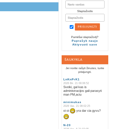
Slaptažodis
Pamiršai slaptažodį?
Paprašyk naujo
Aktyvuoti save
ŠAUKYKLA
Jei norite rašyti žinutes, turite
prisijungti.
LnKnPrK1
2026 Bir. 21 09:06:52
Sveiki, gal kas is
administracijos gali parasyti
man PM,aciu
minimukas
2026 Vas. 21 08:02:25
oi oi
yra dar cia gyvu?
N-20