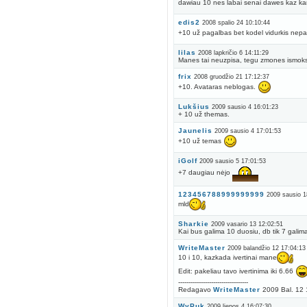
dawiau 10 nes labai senai dawes kaz 
edis2
2008 spalio 24 10:10:44
+10 už pagalbas bet kodel vidurkis nep
lilas
2008 lapkričio 6 14:11:29
Manes tai neuzpisa, tegu zmones ismoks
frix
2008 gruodžio 21 17:12:37
+10. Avataras neblogas.
Lukšius
2009 sausio 4 16:01:23
+ 10 už themas.
Jaunelis
2009 sausio 4 17:01:53
+10 už temas
iGolf
2009 sausio 5 17:01:53
+7 daugiau nėjo
123456788999999999
2009 sausio 1
mld
Sharkie
2009 vasario 13 12:02:51
Kai bus galima 10 duosiu, db tik 7 galim
WriteMaster
2009 balandžio 12 17:04:13
10 i 10, kazkada ivertinai mane
Edit: pakeliau tavo ivertinima iki 6.66
----------------------------------
Redagavo
WriteMaster
2009 Bal. 12 
WyPuk
2009 liepos 4 16:07:30