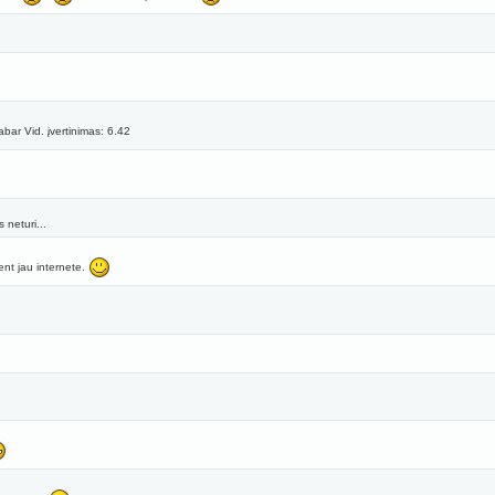
bar Vid. įvertinimas: 6.42
 neturi...
nt jau internete.