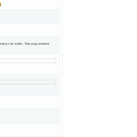
ną ir jis sutiko. Taip pogi atsidarė