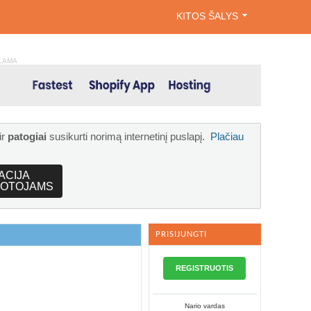
KITOS ŠALYS
LAMA
ir
patogiai
susikurti norimą internetinį puslapį.
Plačiau
ACIJA
OTOJAMS
PRISIJUNGTI
REGISTRUOTIS
Nario vardas