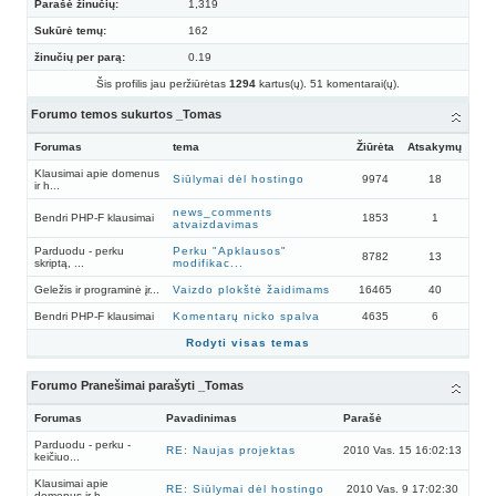
Parašė žinučių:
1,319
Sukūrė temų:
162
žinučių per parą:
0.19
Šis profilis jau peržiūrėtas
1294
kartus(ų). 51 komentarai(ų).
Forumo temos sukurtos _Tomas
Forumas
tema
Žiūrėta
Atsakymų
Klausimai apie domenus
Siūlymai dėl hostingo
9974
18
ir h...
news_comments
Bendri PHP-F klausimai
1853
1
atvaizdavimas
Parduodu - perku
Perku "Apklausos"
8782
13
skriptą, ...
modifikac...
Geležis ir programinė įr...
Vaizdo plokštė žaidimams
16465
40
Bendri PHP-F klausimai
Komentarų nicko spalva
4635
6
Rodyti visas temas
Forumo Pranešimai parašyti _Tomas
Forumas
Pavadinimas
Parašė
Parduodu - perku -
RE: Naujas projektas
2010 Vas. 15 16:02:13
keičiuo...
Klausimai apie
RE: Siūlymai dėl hostingo
2010 Vas. 9 17:02:30
domenus ir h...