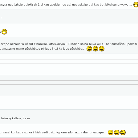
syta nuotiakoje duiokit tik 1 si kart atleisiu nes gal nepaskaite gal kas bet biksi sunerwawo ...
!
s
pe account'a už 50 lt bankiniu atsiskaitymu. Pradinė kaina buvo 40 lt., bet sumaščiau pakelti kai
s pamatysite mano užsidirbtus pinigus ir už ką juos užsidirbau.
lietuvių kalbos, žąsie.
ur rasai kur kada uz ka ir kiek uzdirbai.. lyg kam ydomu... ir dar runescape...