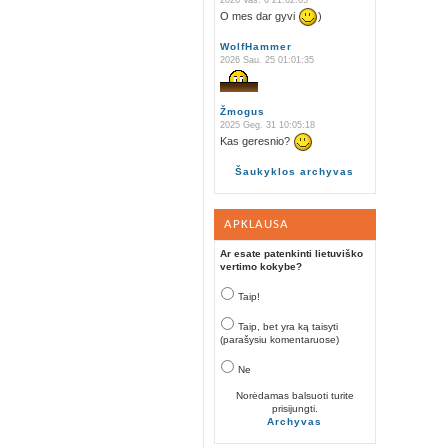
2026 Vas. 6 21:02:05
O mes dar gyvi
)
WolfHammer
2026 Sau. 25 01:01:35
Žmogus
2025 Geg. 31 10:05:18
Kas geresnio?
Šaukyklos archyvas
APKLAUSA
Ar esate patenkinti lietuviško
vertimo kokybe?
Taip!
Taip, bet yra ką taisyti
(parašysiu komentaruose)
Ne
Norėdamas balsuoti turite
prisijungti.
Archyvas