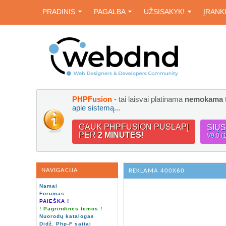
PRADINIS
PAGALBA
UŽSISAKYK!
ĮRANK
PHPFusion
- tai laisvai platinama
nemokama
apie sistemą...
GAUK PHPFUSION PUSLAPĮ
SIŲ
PER
2 MINUTES
!
V9.0 (
NAVIGACIJA
REKLAMA 400X60
Namai
Forumas
PAIEŠKA !
! Pagrindinės temos !
Nuorodų katalogas
Didž. Php-F saitai