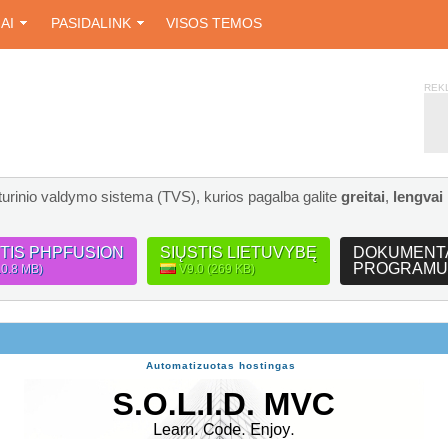
IAI
PASIDALINK
VISOS TEMOS
REK
turinio valdymo sistema (TVS), kurios pagalba galite
greitai
,
lengvai
STIS PHPFUSION
SIŲSTIS LIETUVYBĘ
DOKUMENT
PROGRAMU
10.8 MB)
V9.0 (269 KB)
Automatizuotas hostingas