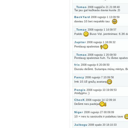
_Tomas
2008 rugpjūčio 21 21:08:40
Tai jau gal kažkada daviai kuola ;D
BackYard
2008 rugsėjo 1 13:09:59
daviau 10 bet nepakilo tau
_Tomas
2008 rugsėjo 1 14:09:57
Pakilo
Buvo Vid. įvertinimas: 6.36 da
Jupiter
2008 rugsėjo 1 18:09:32
Perdaug spalvotas
_Tomas
2008 rugsėjo 1 20:09:50
Perdaug spalvotas huh. Tu išviso spalvos
frix
2008 rugsėjo 6 20:09:50
Duosiu dešimt. Sutampa mūsų mintys. Be
Fancy
2008 rugsėjo 7 10:09:58
Imk 10.Už gražų avatarą
Pongis
2008 rugsėjo 10 19:09:53
Atsilyginu ;)
ChecK
2008 rugsėjo 14 12:09:16
Dešimt nes padėjai
Niger
2008 rugsėjo 27 00:09:09
10 = nes tu savizudis ir palaikau tave
Jaibogu
2008 spalio 20 18:10:33