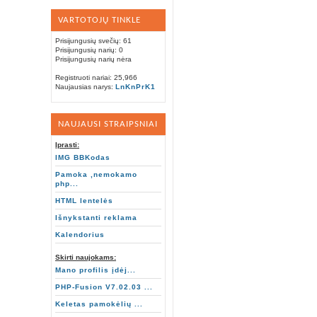
VARTOTOJŲ TINKLE
Prisijungusių svečių: 61
Prisijungusių narių: 0
Prisijungusių narių nėra
Registruoti nariai: 25,966
Naujausias narys:
LnKnPrK1
NAUJAUSI STRAIPSNIAI
Įprasti:
IMG BBKodas
Pamoka ,nemokamo
php...
HTML lentelės
Išnykstanti reklama
Kalendorius
Skirti naujokams:
Mano profilis įdėj...
PHP-Fusion V7.02.03 ...
Keletas pamokėlių ...