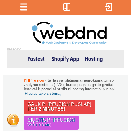
REKLAMA
PHPFusion
- tai laisvai platinama
nemokama
turinio
valdymo sistema (TVS), kurios pagalba galite
greitai
,
lengvai
ir
patogiai
susikurti norimą internetinį puslapį.
Plačiau apie sistemą...
GAUK PHPFUSION PUSLAPĮ
PER
2 MINUTES
!
SIŲSTIS PHPFUSION
V9.0 (10.8 MB)