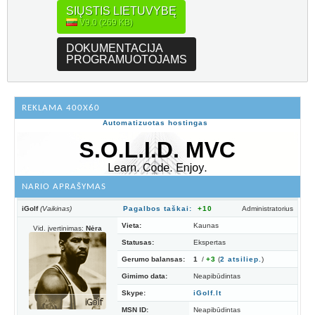
SIŲSTIS LIETUVYBĘ
V9.0 (269 KB)
DOKUMENTACIJA
PROGRAMUOTOJAMS
REKLAMA 400X60
Automatizuotas hostingas
NARIO APRAŠYMAS
iGolf
(Vaikinas)
Pagalbos taškai:
+10
Administratorius
Vieta:
Kaunas
Vid. įvertinimas:
Nėra
Statusas:
Ekspertas
Gerumo balansas:
1
/
+3
(
2
atsiliep.
)
Gimimo data:
Neapibūdintas
Skype:
iGolf.lt
MSN ID:
Neapibūdintas