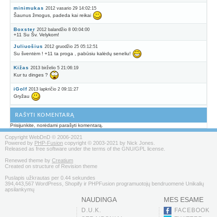
minimukas
2012 vasario 29 14:02:15
Šaunus žmogus, padeda kai reikai
Boxster
2012 balandžio 8 00:04:00
+11 Su Šv. Velykom!
Juliuošius
2012 gruodžio 25 05:12:51
Su šventėm ! +11 ta proga , pabūsiu kalėdų seneliu!
Kižas
2013 birželio 5 21:06:19
Kur tu dinges ?
iGolf
2013 lapkričio 2 09:11:27
Gryžau
RAŠYTI KOMENTARĄ
Prisijunkite, norėdami parašyti komentarą.
Copyright WebDnD © 2006-2021
Powered by
PHP-Fusion
copyright © 2003-2021 by Nick Jones.
Released as free software under the terms of the GNU/GPL license.
Renewed theme by
Creatium
Created on structure of Revision theme
Puslapis užkrautas per 0.44 sekundes
394,443,567 WordPress, Shopify ir PHPFusion programuotojų bendruomenė Unikalių
apsilankymų
NAUDINGA
MES ESAME
D.U.K.
FACEBOOK