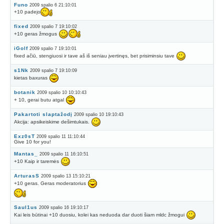
Funo
2009 spalio 6 21:10:01
+10 padejo
fixed
2009 spalio 7 19:10:02
+10 geras žmogus
iGolf
2009 spalio 7 19:10:01
fixed ačiū, stengiuosi ir tave aš iš seniau įvertinęs, bet prisiminsiu tave
s1Nk
2009 spalio 7 19:10:09
kietas baxuras
botanik
2009 spalio 10 10:10:43
+ 10, gerai butu atgal
Pakartoti slaptažodį
2009 spalio 10 19:10:43
Akcija: apsikeiskime dešimtukais.
Exz0sT
2009 spalio 11 11:10:44
Give 10 for you!
Mantas_
2009 spalio 11 16:10:51
+10 Kaip ir taremės
ArturasS
2009 spalio 13 15:10:21
+10 geras. Geras moderatorius
Saul1us
2009 spalio 16 19:10:17
Kai leis būtinai +10 duosiu, kolei kas neduoda dar duoti šiam mldc žmogui