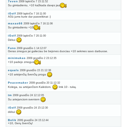
7even
2009 lapkričio 7 15:11:52
Su gimtadieniu, +10 kažkada davęs jau
iGolf
2009 lapkričio 7 16:11:00
Ačiū jums kurie dar pasveikinat :}
maxas66
2009 lapkričio 7 16:11:06
Su gimtadieniu +10
iGolf
2009 lapkričio 7 20:11:00
Dėkui
Funo
2009 gruodžio 1 14:12:07
Geras zmogus jai galieciau be bejones duociau +10 sekmes savo darbuose.
minimukas
2009 gruodžio 2 23:12:35
+10 padejo zmogus
equals
2009 gruodžio 15 21:12:38
+10 artėjenčių švenčių proga
Peacemaker
2009 gruodžio 20 11:12:32
Kolega, su artėjančiom Kalėdom.
Imk 10 - tuką.
tm
2009 gruodžio 24 12:12:05
Su artejanciom sventem
iGolf
2009 gruodžio 24 15:12:30
dėkui
Bolik
2009 gruodžio 24 15:12:44
+10, Gerų švenčių!