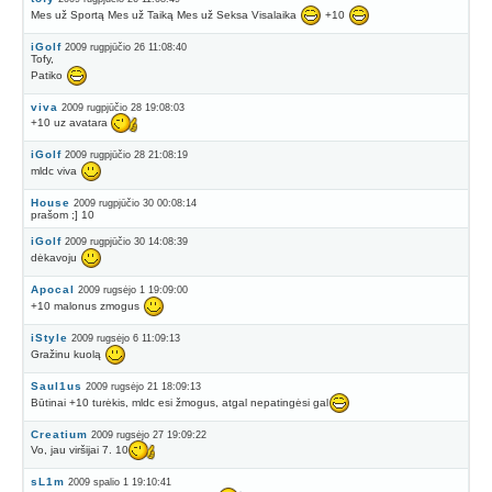
Mes už Sportą Mes už Taiką Mes už Seksa Visalaika
+10
iGolf
2009 rugpjūčio 26 11:08:40
Tofy,
Patiko
viva
2009 rugpjūčio 28 19:08:03
+10 uz avatara
iGolf
2009 rugpjūčio 28 21:08:19
mldc viva
House
2009 rugpjūčio 30 00:08:14
prašom ;] 10
iGolf
2009 rugpjūčio 30 14:08:39
dėkavoju
Apocal
2009 rugsėjo 1 19:09:00
+10 malonus zmogus
iStyle
2009 rugsėjo 6 11:09:13
Gražinu kuolą
Saul1us
2009 rugsėjo 21 18:09:13
Būtinai +10 turėkis, mldc esi žmogus, atgal nepatingėsi gal
Creatium
2009 rugsėjo 27 19:09:22
Vo, jau viršijai 7. 10
sL1m
2009 spalio 1 19:10:41