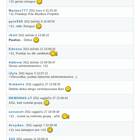
+11 geras zmogus
Mantas777
2011 kovo 4 21:03:30
+11 Prisidejo Prie Muzikos Projekto
pyle555
2011 birželio 9 10:06:54
+11, mldc žmogus
iGolf
2011 birželio 9 13:06:22
Paulius.
- Dėkui
Edvens
2011 birželio 12 15:06:43
+11, Padėjo su dle varikliuku
Addrew
2011 birželio 13 09:06:47
Geras administratorius, +11
iZyle
2011 liepos 3 13:07:12
+Vienuolika, puikiai dirbantis administratorius. ;)
Simbolis
2011 rugpjūčio 27 13:08:55
Didelis dėkui dingo nemotyvuotas Ban
DEMONAS.LT
2011 rugpjūčio 27 15:08:44
Ačiū, kad nuimiai grupę
senzeeh
2011 rugpjūčio 27 18:08:46
+11 , nuimė tą nelemta grupę , ačiū .
Arvydas.
2011 rugsėjo 7 22:09:49
+11 nes laimėjom ant +10
333
2011 rugsėjo 11 03:09:11