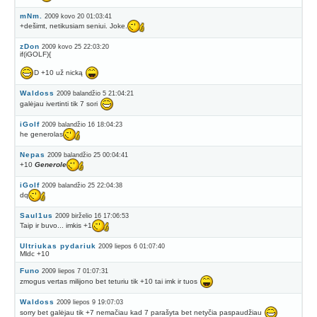
mNm.
2009 kovo 20 01:03:41
+dešimt, netikusiam seniui. Joke.
zDon
2009 kovo 25 22:03:20
if(iGOLF){
D +10 už nicką
Waldoss
2009 balandžio 5 21:04:21
galėjau ivertinti tik 7 sori
iGolf
2009 balandžio 16 18:04:23
he generolas
Nepas
2009 balandžio 25 00:04:41
+10
Generole
iGolf
2009 balandžio 25 22:04:38
dq
Saul1us
2009 birželio 16 17:06:53
Taip ir buvo... imkis +1
Ultriukas pydariuk
2009 liepos 6 01:07:40
Mldc +10
Funo
2009 liepos 7 01:07:31
zmogus vertas milijono bet teturiu tik +10 tai imk ir tuos
Waldoss
2009 liepos 9 19:07:03
sorry bet galėjau tik +7 nemačiau kad 7 parašyta bet netyčia paspaudžiau