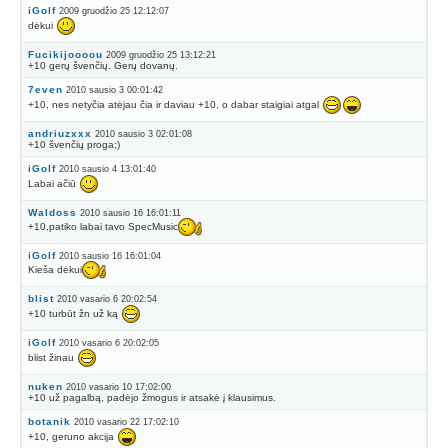
iGolf
2009 gruodžio 25 12:12:07
dėkui
Fucikijoooou
2009 gruodžio 25 13:12:21
+10 gerų švenčių. Gerų dovanų.
7even
2010 sausio 3 00:01:42
+10, nes netyčia atėjau čia ir daviau +10, o dabar staigiai atgal
andriuzxxx
2010 sausio 3 02:01:08
+10 švenčių proga;)
iGolf
2010 sausio 4 13:01:40
Labai ačiū
Waldoss
2010 sausio 16 16:01:11
+10,patiko labai tavo SpecMusic
iGolf
2010 sausio 16 16:01:04
Kieša dėkui
blist
2010 vasario 6 20:02:54
+10 turbūt žn už ką
iGolf
2010 vasario 6 20:02:05
blist žinau
nuken
2010 vasario 10 17:02:00
+10 už pagalbą, padėjo žmogus ir atsakė į klausimus.
botanik
2010 vasario 22 17:02:10
+10, geruno akcija