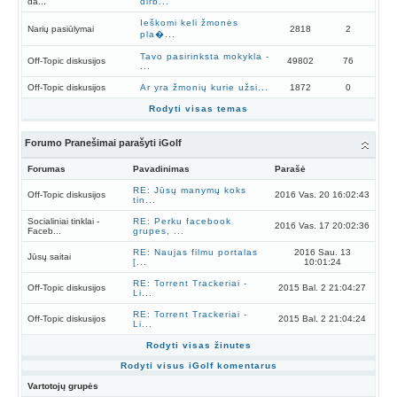
da...
dirb...
Ieškomi keli žmonės
Narių pasiūlymai
2818
2
pla�...
Tavo pasirinksta mokykla -
Off-Topic diskusijos
49802
76
...
Off-Topic diskusijos
Ar yra žmonių kurie užsi...
1872
0
Rodyti visas temas
Forumo Pranešimai parašyti iGolf
Forumas
Pavadinimas
Parašė
RE: Jūsų manymų koks
Off-Topic diskusijos
2016 Vas. 20 16:02:43
tin...
Socialiniai tinklai -
RE: Perku facebook
2016 Vas. 17 20:02:36
Faceb...
grupes, ...
RE: Naujas filmu portalas
2016 Sau. 13
Jūsų saitai
[...
10:01:24
RE: Torrent Trackeriai -
Off-Topic diskusijos
2015 Bal. 2 21:04:27
Li...
RE: Torrent Trackeriai -
Off-Topic diskusijos
2015 Bal. 2 21:04:24
Li...
Rodyti visas žinutes
Rodyti visus iGolf komentarus
Vartotojų grupės