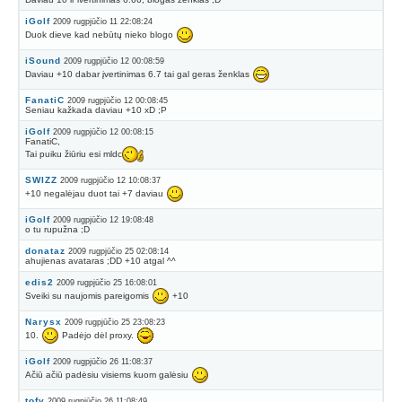
iGolf
2009 rugpjūčio 11 22:08:24
Duok dieve kad nebūtų nieko blogo
iSound
2009 rugpjūčio 12 00:08:59
Daviau +10 dabar įvertinimas 6.7 tai gal geras ženklas
FanatiC
2009 rugpjūčio 12 00:08:45
Seniau kažkada daviau +10 xD ;P
iGolf
2009 rugpjūčio 12 00:08:15
FanatiC,
Tai puiku žiūriu esi mldc
SWIZZ
2009 rugpjūčio 12 10:08:37
+10 negalėjau duot tai +7 daviau
iGolf
2009 rugpjūčio 12 19:08:48
o tu rupužna ;D
donataz
2009 rugpjūčio 25 02:08:14
ahujienas avataras ;DD +10 atgal ^^
edis2
2009 rugpjūčio 25 16:08:01
Sveiki su naujomis pareigomis
+10
Narysx
2009 rugpjūčio 25 23:08:23
10.
Padėjo dėl proxy.
iGolf
2009 rugpjūčio 26 11:08:37
Ačiū ačiū padėsiu visiems kuom galėsiu
tofy
2009 rugpjūčio 26 11:08:49