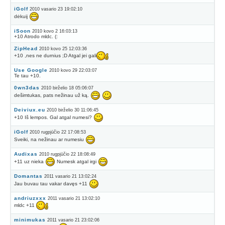
iGolf
2010 vasario 23 19:02:10
dėkuij
iSoon
2010 kovo 2 16:03:13
+10 Atrodo mldc. (:
ZipHead
2010 kovo 25 12:03:36
+10 ,nes ne durnius ;D Atgal jei gali
Use Google
2010 kovo 29 22:03:07
Te tau +10.
0wn3das
2010 birželio 18 05:06:07
dešimtukas, pats nežinau už ką.
Deiviux.eu
2010 birželio 30 11:06:45
+10 Iš lempos. Gal atgal numesi?
iGolf
2010 rugpjūčio 22 17:08:53
Sveiki, na nežinau ar numesiu
Audixas
2010 rugpjūčio 22 18:08:49
+11 uz nieka
Numesk atgal irgi
Domantas
2011 vasario 21 13:02:24
Jau buvau tau vakar davęs +11
andriuzxxx
2011 vasario 21 13:02:10
mldc +11
minimukas
2011 vasario 21 23:02:06