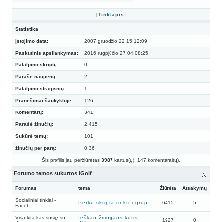
[
Tinklapis
]
Statistika
Įstojimo data:
2007 gruodžio 22 15:12:09
Paskutinis apsilankymas:
2016 rugpjūčio 27 04:08:25
Patalpino skriptų:
0
Parašė naujienų:
2
Patalpino straipsnių:
1
Pranešimai šaukykloje:
126
Komentarų:
341
Parašė žinučių:
2,415
Sukūrė temų:
101
žinučių per parą:
0.36
Šis profilis jau peržiūrėtas
3987
kartus(ų). 147 komentarai(ų).
Forumo temos sukurtos iGolf
Forumas
tema
Žiūrėta
Atsakymų
Socialiniai tinklai -
Perku skripta rinkti i grup...
6415
5
Faceb...
Visa kita kas susiję su
Ieškau žmogaus kuris
1927
0