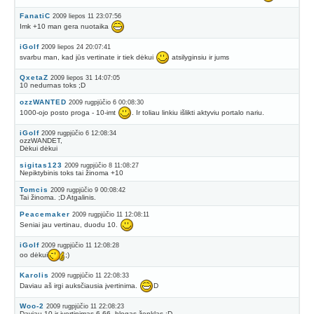
FanatiC
2009 liepos 11 23:07:56
Imk +10 man gera nuotaika
iGolf
2009 liepos 24 20:07:41
svarbu man, kad jūs vertinate ir tiek dėkui
atsilyginsiu ir jums
QxetaZ
2009 liepos 31 14:07:05
10 nedurnas toks ;D
ozzWANTED
2009 rugpjūčio 6 00:08:30
1000-ojo posto proga - 10-imt
. Ir toliau linkiu išlikti aktyviu portalo nariu.
iGolf
2009 rugpjūčio 6 12:08:34
ozzWANDET,
Dėkui dėkui
sigitas123
2009 rugpjūčio 8 11:08:27
Nepiktybinis toks tai žinoma +10
Tomcis
2009 rugpjūčio 9 00:08:42
Tai žinoma. ;D Atgalinis.
Peacemaker
2009 rugpjūčio 11 12:08:11
Seniai jau vertinau, duodu 10.
iGolf
2009 rugpjūčio 11 12:08:28
oo dėkui
;)
Karolis
2009 rugpjūčio 11 22:08:33
Daviau aš irgi auksčiausia įvertinima.
D
Woo-2
2009 rugpjūčio 11 22:08:23
Daviau 10 ir ivertinimas 6.66, blogas ženklas ;D