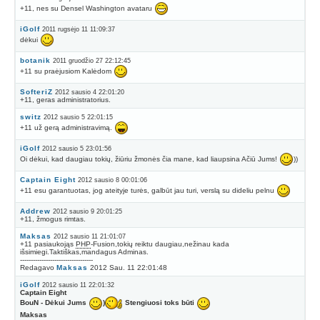
+11, nes su Densel Washington avataru
iGolf
2011 rugsėjo 11 11:09:37
dėkui
botanik
2011 gruodžio 27 22:12:45
+11 su praėjusiom Kalėdom
SofteriZ
2012 sausio 4 22:01:20
+11, geras administratorius.
switz
2012 sausio 5 22:01:15
+11 už gerą administravimą.
iGolf
2012 sausio 5 23:01:56
Oi dėkui, kad daugiau tokių, žiūriu žmonės čia mane, kad liaupsina Ačiū Jums!
))
Captain Eight
2012 sausio 8 00:01:06
+11 esu garantuotas, jog ateityje turės, galbūt jau turi, verslą su dideliu pelnu
Addrew
2012 sausio 9 20:01:25
+11, žmogus rimtas.
Maksas
2012 sausio 11 21:01:07
+11 pasiaukojąs
PHP
-Fusion,tokių reiktu daugiau,nežinau kada
išsimiegi.Taktiškas,mandagus Adminas.
----------------------------------
Redagavo
Maksas
2012 Sau. 11 22:01:48
iGolf
2012 sausio 11 22:01:32
Captain Eight
BouN - Dėkui Jums
)
Stengiuosi toks būti
Maksas