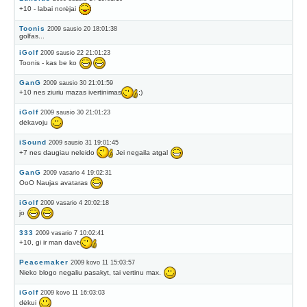
+10 - labai norėjai
Toonis
2009 sausio 20 18:01:38
golfas...
iGolf
2009 sausio 22 21:01:23
Toonis - kas be ko
GanG
2009 sausio 30 21:01:59
+10 nes ziuriu mazas ivertinimas
;)
iGolf
2009 sausio 30 21:01:23
dėkavoju
iSound
2009 sausio 31 19:01:45
+7 nes daugiau neleido
Jei negaila atgal
GanG
2009 vasario 4 19:02:31
OoO Naujas avataras
iGolf
2009 vasario 4 20:02:18
jo
333
2009 vasario 7 10:02:41
+10, gi ir man davė
Peacemaker
2009 kovo 11 15:03:57
Nieko blogo negaliu pasakyt, tai vertinu max.
iGolf
2009 kovo 11 16:03:03
dėkui