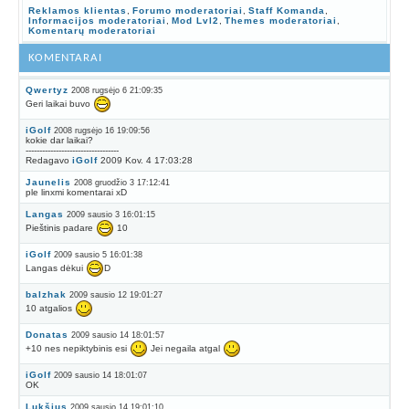
Reklamos klientas
,
Forumo moderatoriai
,
Staff Komanda
,
Informacijos moderatoriai
,
Mod Lvl2
,
Themes moderatoriai
,
Komentarų moderatoriai
KOMENTARAI
Qwertyz
2008 rugsėjo 6 21:09:35
Geri laikai buvo
iGolf
2008 rugsėjo 16 19:09:56
kokie dar laikai?
----------------------------------
Redagavo
iGolf
2009 Kov. 4 17:03:28
Jaunelis
2008 gruodžio 3 17:12:41
ple linxmi komentarai xD
Langas
2009 sausio 3 16:01:15
Pieštinis padare
10
iGolf
2009 sausio 5 16:01:38
Langas dėkui
D
balzhak
2009 sausio 12 19:01:27
10 atgalios
Donatas
2009 sausio 14 18:01:57
+10 nes nepiktybinis esi
Jei negaila atgal
iGolf
2009 sausio 14 18:01:07
OK
Lukšius
2009 sausio 14 19:01:10