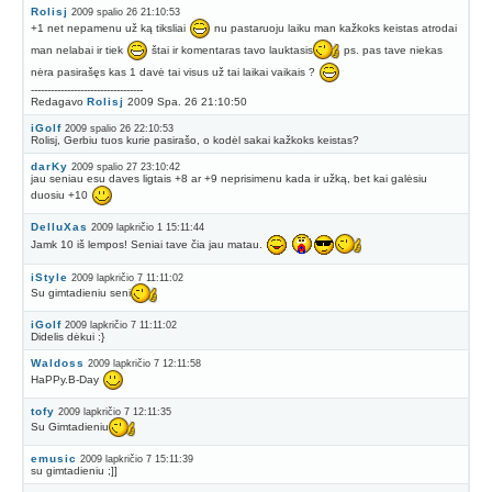
Rolisj
2009 spalio 26 21:10:53
+1 net nepamenu už ką tiksliai
nu pastaruoju laiku man kažkoks keistas atrodai
man nelabai ir tiek
štai ir komentaras tavo lauktasis
ps. pas tave niekas
nėra pasirašęs kas 1 davė tai visus už tai laikai vaikais ?
----------------------------------
Redagavo
Rolisj
2009 Spa. 26 21:10:50
iGolf
2009 spalio 26 22:10:53
Rolisj, Gerbiu tuos kurie pasirašo, o kodėl sakai kažkoks keistas?
darKy
2009 spalio 27 23:10:42
jau seniau esu daves ligtais +8 ar +9 neprisimenu kada ir užką, bet kai galėsiu
duosiu +10
DelluXas
2009 lapkričio 1 15:11:44
Jamk 10 iš lempos! Seniai tave čia jau matau.
iStyle
2009 lapkričio 7 11:11:02
Su gimtadieniu seni
iGolf
2009 lapkričio 7 11:11:02
Didelis dėkui :}
Waldoss
2009 lapkričio 7 12:11:58
HaPPy.B-Day
tofy
2009 lapkričio 7 12:11:35
Su Gimtadieniu
emusic
2009 lapkričio 7 15:11:39
su gimtadieniu ;]]