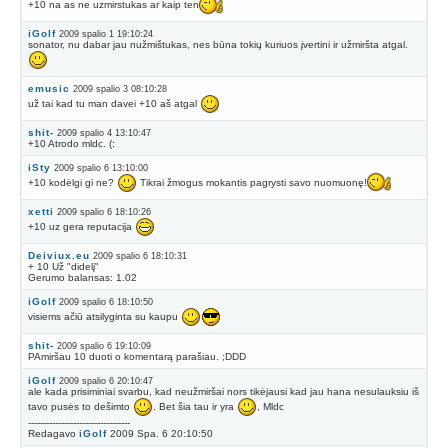
+10 na as ne uzmirstukas ar kaip ten
iGolf
2009 spalio 1 19:10:24
sonator, nu dabar jau nužmištukas, nes būna tokių kuriuos įvertini ir užmiršta atgal.
emusic
2009 spalio 3 08:10:28
už tai kad tu man davei +10 aš atgal
shit-
2009 spalio 4 13:10:47
+10 Atrodo mldc. (:
iSty
2009 spalio 6 13:10:00
+10 kodėlgi gi ne?
Tikrai žmogus mokantis pagrysti savo nuomuonę!
xetti
2009 spalio 6 18:10:26
+10 uz gera reputacija
Deiviux.eu
2009 spalio 6 18:10:31
+ 10 Už "didelį"
Gerumo balansas: 1.02
iGolf
2009 spalio 6 18:10:50
visiems ačiū atsilyginta su kaupu
shit-
2009 spalio 6 19:10:09
PAmiršau 10 duoti o komentarą parašiau. ;DDD
iGolf
2009 spalio 6 20:10:47
ale kada prisiminiai svarbu, kad neužmiršai nors tikėjausi kad jau hana nesulauksiu iš
tavo pusės to dešimto
. Bet šia tau ir yra
, Mldc
----------------------------------
Redagavo
iGolf
2009 Spa. 6 20:10:50