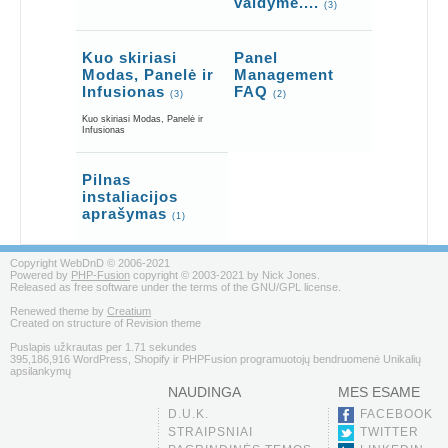
valdyme....
(3)
Kuo skiriasi
Panel
Modas, Panelė ir
Management
Infusionas
FAQ
(3)
(2)
Kuo skiriasi Modas, Panelė ir
Infusionas
Pilnas
instaliacijos
aprašymas
(1)
Copyright WebDnD © 2006-2021
Powered by
PHP-Fusion
copyright © 2003-2021 by Nick Jones.
Released as free software under the terms of the GNU/GPL license.
Renewed theme by
Creatium
Created on structure of Revision theme
Puslapis užkrautas per 1.71 sekundes
395,186,916 WordPress, Shopify ir PHPFusion programuotojų bendruomenė Unikalių
apsilankymų
NAUDINGA
MES ESAME
D.U.K.
FACEBOOK
STRAIPSNIAI
TWITTER