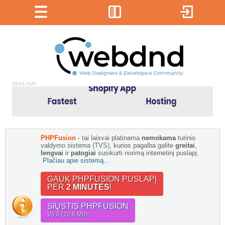
REKLAMA
PHPFusion
- tai laisvai platinama
nemokama
turinio
valdymo sistema (TVS), kurios pagalba galite
greitai
,
lengvai
ir
patogiai
susikurti norimą internetinį puslapį.
Plačiau apie sistemą...
GAUK PHPFUSION PUSLAPĮ
PER
2 MINUTES
!
SIŲSTIS PHPFUSION
V9.0 (10.8 MB)