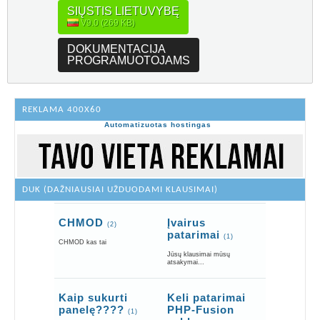
SIŲSTIS LIETUVYBĘ
V9.0 (269 KB)
DOKUMENTACIJA
PROGRAMUOTOJAMS
REKLAMA 400X60
Automatizuotas hostingas
DUK (DAŽNIAUSIAI UŽDUODAMI KLAUSIMAI)
CHMOD
Įvairus
(2)
patarimai
(1)
CHMOD kas tai
Jūsų klausimai mūsų
atsakymai...
Kaip sukurti
Keli patarimai
panelę????
PHP-Fusion
(1)