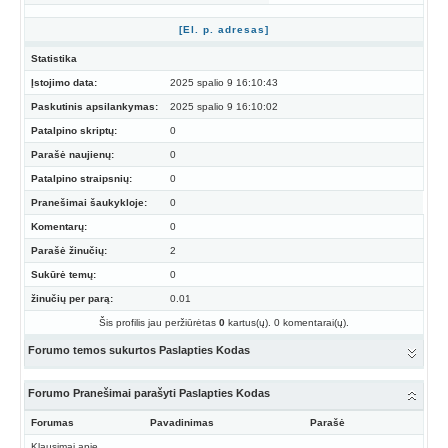
[El. p. adresas]
Statistika
Įstojimo data:
2025 spalio 9 16:10:43
Paskutinis apsilankymas:
2025 spalio 9 16:10:02
Patalpino skriptų:
0
Parašė naujienų:
0
Patalpino straipsnių:
0
Pranešimai šaukykloje:
0
Komentarų:
0
Parašė žinučių:
2
Sukūrė temų:
0
žinučių per parą:
0.01
Šis profilis jau peržiūrėtas
0
kartus(ų). 0 komentarai(ų).
Forumo temos sukurtos Paslapties Kodas
Forumo Pranešimai parašyti Paslapties Kodas
Forumas
Pavadinimas
Parašė
Klausimai apie