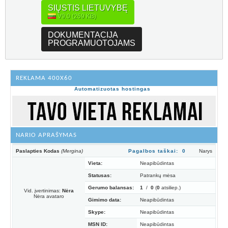
SIŲSTIS LIETUVYBĘ
V9.0 (269 KB)
DOKUMENTACIJA
PROGRAMUOTOJAMS
REKLAMA 400X60
Automatizuotas hostingas
NARIO APRAŠYMAS
Paslapties Kodas
(Mergina)
Pagalbos taškai: 0
Narys
Vieta:
Neapibūdintas
Statusas:
Patrankų mėsa
Gerumo balansas:
1
/
0
(
0
atsiliep.)
Vid. įvertinimas:
Nėra
Nėra avataro
Gimimo data:
Neapibūdintas
Skype:
Neapibūdintas
MSN ID:
Neapibūdintas