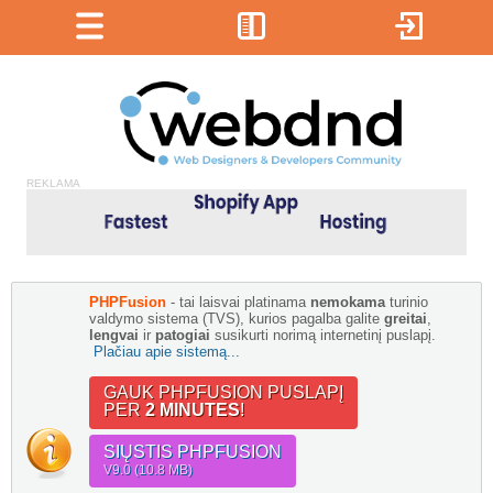
REKLAMA
PHPFusion
- tai laisvai platinama
nemokama
turinio
valdymo sistema (TVS), kurios pagalba galite
greitai
,
lengvai
ir
patogiai
susikurti norimą internetinį puslapį.
Plačiau apie sistemą...
GAUK PHPFUSION PUSLAPĮ
PER
2 MINUTES
!
SIŲSTIS PHPFUSION
V9.0 (10.8 MB)