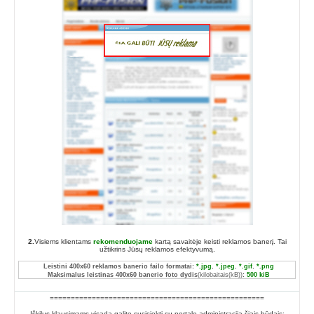
2.
Visiems klientams
rekomenduojame
kartą savaitėje keisti reklamos banerį. Tai
užtikrins Jūsų reklamos efektyvumą.
Leistini 400x60 reklamos banerio failo formatai:
*.jpg
,
*.jpeg
,
*.gif
,
*.png
Maksimalus leistinas 400x60 banerio foto dydis
(kilobaitais(kB))
:
500 kiB
===================================================
Iškilus klausimams visada galite susisiekti su portalo administracija šiais būdais: