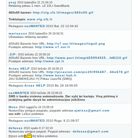
axuj
2010 balandžio 21 21:04:10
Reklamą pirkau 1 mėn. už 10Lt SwedBank.
460x60 banner:
http://vlg.xfz.lt/images/460x60.gif
Tinklalapis:
www.vlg.xfz.lt
----------------------------------
Redagavo
ozzWANTED
2010 Bal. 22 12:04:42
mariuxxxx
2010 balandžio 29 19:04:51
Užsisakiau reklamą savaitei:
400x60 Banerio foto URL:
http://v7.our.lt/images/logo2.png
Puslapio adresas:
http://www.v7.our.lt
-ZiP-
2010 birželio 22 20:06:16
400x60 Banerio foto URL:
http://www.part.lt/img/d25954925...fd8110.gif
Puslapio adresas:
http://www.zpi.lt
Arnas HELP
2010 birželio 28 18:06:23
400x60 banerio foto URL:
http://picasion.com/pic25/956487...66e678.gif
Puslapio adresas:
http://www.buxai.huh.lt
JAU SUMOKEJAU !!!( Pirkau 1sav/5lt (SMS))
----------------------------------
Redagavo
Arnas HELP
2010 Bir. 28 18:06:05
ozzWANTED
2010 birželio 28 23:06:02
SMS ir banku sistema automatizuota. Dar sykį tai kartoju. Visą pirkimą ir
įsidėjimą galite daryti be administracijos įsikišimo
Moox
2010 rugpjūčio 24 23:08:19
Nusiunčiau pinigus paypalu, paypalo adresas
ajwissz@gmail.com
ozz edit:
Lėšos priskirtos
----------------------------------
Redagavo
ozzWANTED
2010 Rugs. 9 21:09:57
defasas
2010 spalio 8 17:10:19
Nusiunciau pinigus paypal. Paypal adresas :
defasas@gmail.com
[b]ozz edit
/b] lėšos priskirtos