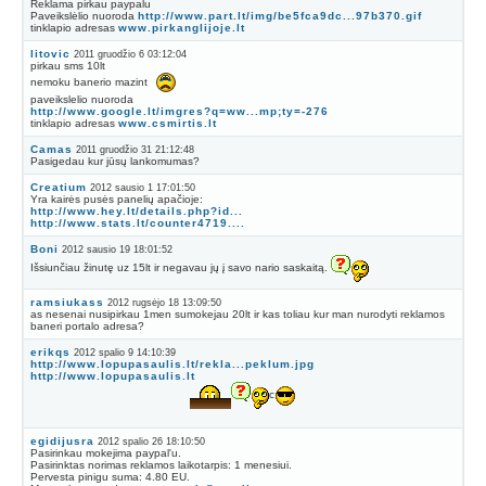
Reklama pirkau paypalu
Paveikslėlio nuoroda
http://www.part.lt/img/be5fca9dc...97b370.gif
tinklapio adresas
www.pirkanglijoje.lt
litovic
2011 gruodžio 6 03:12:04
pirkau sms 10lt
nemoku banerio mazint
paveikslelio nuoroda
http://www.google.lt/imgres?q=ww...mp;ty=-276
tinklapio adresas
www.csmirtis.lt
Camas
2011 gruodžio 31 21:12:48
Pasigedau kur jūsų lankomumas?
Creatium
2012 sausio 1 17:01:50
Yra kairės pusės panelių apačioje:
http://www.hey.lt/details.php?id...
http://www.stats.lt/counter4719....
Boni
2012 sausio 19 18:01:52
Išsiunčiau žinutę uz 15lt ir negavau jų į savo nario saskaitą.
ramsiukass
2012 rugsėjo 18 13:09:50
as nesenai nusipirkau 1men sumokejau 20lt ir kas toliau kur man nurodyti reklamos
baneri portalo adresa?
erikqs
2012 spalio 9 14:10:39
http://www.lopupasaulis.lt/rekla...peklum.jpg
http://www.lopupasaulis.lt
c
egidijusra
2012 spalio 26 18:10:50
Pasirinkau mokejima paypal'u.
Pasirinktas norimas reklamos laikotarpis: 1 menesiui.
Pervesta pinigu suma: 4.80 EU.