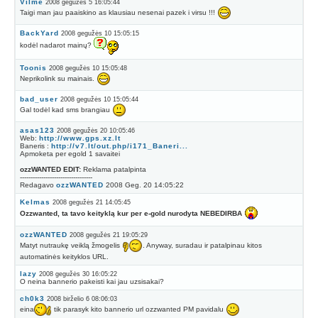
Vilme
2008 gegužės 5 16:05:44
Taigi man jau paaiskino as klausiau nesenai pazek i virsu !!!
BackYard
2008 gegužės 10 15:05:15
kodėl nadarot mainų?
Toonis
2008 gegužės 10 15:05:48
Neprikolink su mainais.
bad_user
2008 gegužės 10 15:05:44
Gal todėl kad sms brangiau
asas123
2008 gegužės 20 10:05:46
Web:
http://www.gps.xz.lt
Baneris :
http://v7.lt/out.php/i171_Baneri...
Apmoketa per egold 1 savaitei
ozzWANTED EDIT:
Reklama patalpinta
----------------------------------
Redagavo
ozzWANTED
2008 Geg. 20 14:05:22
Kelmas
2008 gegužės 21 14:05:45
Ozzwanted, ta tavo keityklą kur per e-gold nurodyta NEBEDIRBA
ozzWANTED
2008 gegužės 21 19:05:29
Matyt nutraukę veiklą žmogelis
. Anyway, suradau ir patalpinau kitos
automatinės keityklos URL.
lazy
2008 gegužės 30 16:05:22
O neina bannerio pakeisti kai jau uzsisakai?
ch0k3
2008 birželio 6 08:06:03
eina
tik parasyk kito bannerio url ozzwanted PM pavidalu