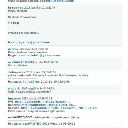
Mano el.pasto adresas:
erazor.lt@gmail.com
heroynas
2012 lapkričio 10 19:11:47
Pirkau reklama
Reklama 2 savaitėms
2.9 EUR
emailas per kury pirkau:
freshpagalba@gmail.com
Artbox
2013 birželio 3 23:06:30
Pirkau reklama vienai savaitei.
Paypal:
artur.silobrit@yahoo.com
ozzWANTED
2013 birželio 10 00:06:38
lėšos priskirtos
Juliuošius
2013 birželio 19 03:06:51
pirkau banku seb: Reklama 1 savaitei, lėšu balanse dar nėra
----------------------------------
Redagavo
Juliuošius
2013 Bir. 19 03:06:05
weberiz
2013 rugpjūčio 14 04:08:33
kodėl nepardavinėja backlinkus?
Ignacas
2013 rugsėjo 26 18:09:38
IMG:
http://audiounit.lt/image/data/A...
Banneris:
http://audiounit.lt/AudioUnit_46...
Nuoroda:
http://audiounit.lt/?utm_source=...PHP-Fusion
Pirkta šiandien PayPal savaitei. Igfe meilas.
ozzWANTED EDIT:
Lėšos priskirtos, galite tęsti pirkimą.
----------------------------------
Redagavo
ozzWANTED
2013 Rugs. 28 08:09:53