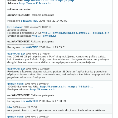
Banerio URL
http://www.f1.xz.lt/viewpage.php...
Adresas
http://www.f1fanas.lt/
reklama mėnesiui
ozzWANTED EDIT:
Reklama patalpinta
----------------------------------
Redagavo
ozzWANTED
2008 Vas. 22 14:02:52
Ernestas7
2008 vasario 29 18:02:03
400x60 reklamą
Reklamos paveikslėlio URL:
http://lightten.lt/images/400x60...eklama.gif
Svetaines adresas:
http://lightten.LT
ozzWANTED EDIT:
Reklama patalpinta
----------------------------------
Redagavo
ozzWANTED
2008 Kov. 1 13:03:51
ozzWANTED
2008 kovo 1 17:03:46
Nuo 2008-03-28 pilnai priimame ir PayPal apmokėjimus, kainos tos pačios galioja
kaip ir mokant per E-Gold. Beje, netrukus reklamos užsakymo sistema bus padaryta
daug labiau automatizuota siekiant padaryti paprastesnius apmokėjimus.
ozzWANTED
2008 kovo 2 02:03:36
Reklamos užsakymo sistema reklamą perkant E-Gold ar PayPal blanko pervedimui
užpildymo forma dabar pilnai automatizuota, tad turėtų kur kas labiau supaprastinti ir
pagreitinti reklamos užsakymus.
gedukasss
2008 kovo 3 10:03:40
400x60 Banerio foto URL:
http://kzone.xz.lt/images/468x60...
Puslapio adresas:
http://kzone.xz.lt
ozzWANTED EDIT:
Reklama patalpinta
----------------------------------
Redagavo
ozzWANTED
2008 Kov. 6 17:03:59
kbr
2008 kovo 4 21:03:53
nesuprantu kur ozz pradinges antra para nesirodo ,idomu kada reklama aktivuos
gedukasss
2008 kovo 5 09:03:50