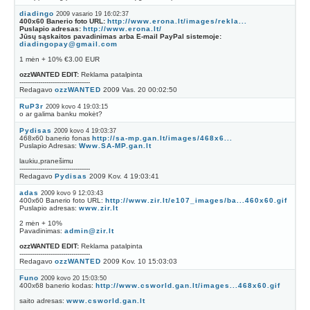
diadingo
2009 vasario 19 16:02:37
400x60 Banerio foto URL:
http://www.erona.lt/images/rekla...
Puslapio adresas:
http://www.erona.lt/
Jūsų sąskaitos pavadinimas arba E-mail PayPal sistemoje:
diadingopay@gmail.com
1 mėn + 10% €3.00 EUR
ozzWANTED EDIT:
Reklama patalpinta
----------------------------------
Redagavo
ozzWANTED
2009 Vas. 20 00:02:50
RuP3r
2009 kovo 4 19:03:15
o ar galima banku mokėt?
Pydisas
2009 kovo 4 19:03:37
468x60 banerio fonas
http://sa-mp.gan.lt/images/468x6...
Puslapio Adresas:
Www.SA-MP.gan.lt
laukiu,pranešimu
----------------------------------
Redagavo
Pydisas
2009 Kov. 4 19:03:41
adas
2009 kovo 9 12:03:43
400x60 Banerio foto URL:
http://www.zir.lt/e107_images/ba...460x60.gif
Puslapio adresas:
www.zir.lt
2 mėn + 10%
Pavadinimas:
admin@zir.lt
ozzWANTED EDIT:
Reklama patalpinta
----------------------------------
Redagavo
ozzWANTED
2009 Kov. 10 15:03:03
Funo
2009 kovo 20 15:03:50
400x68 banerio kodas:
http://www.csworld.gan.lt/images...468x60.gif
saito adresas:
www.csworld.gan.lt