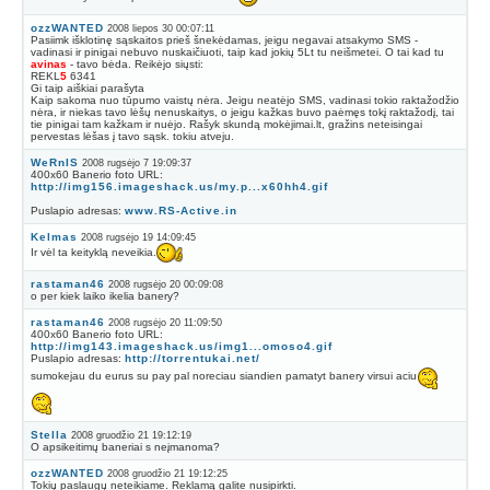
ozzWANTED
2008 liepos 30 00:07:11
Pasiimk išklotinę sąskaitos prieš šnekėdamas, jeigu negavai atsakymo SMS -
vadinasi ir pinigai nebuvo nuskaičiuoti, taip kad jokių 5Lt tu neišmetei. O tai kad tu
avinas
- tavo bėda. Reikėjo siųsti:
REKL
5
6341
Gi taip aiškiai parašyta
Kaip sakoma nuo tūpumo vaistų nėra. Jeigu neatėjo SMS, vadinasi tokio raktažodžio
nėra, ir niekas tavo lėšų nenuskaitys, o jeigu kažkas buvo paėmęs tokį raktažodį, tai
tie pinigai tam kažkam ir nuėjo. Rašyk skundą mokėjimai.lt, gražins neteisingai
pervestas lėšas į tavo sąsk. tokiu atveju.
WeRnIS
2008 rugsėjo 7 19:09:37
400x60 Banerio foto URL:
http://img156.imageshack.us/my.p...x60hh4.gif
Puslapio adresas:
www.RS-Active.in
Kelmas
2008 rugsėjo 19 14:09:45
Ir vėl ta keityklą neveikia.
rastaman46
2008 rugsėjo 20 00:09:08
o per kiek laiko ikelia banery?
rastaman46
2008 rugsėjo 20 11:09:50
400x60 Banerio foto URL:
http://img143.imageshack.us/img1...omoso4.gif
Puslapio adresas:
http://torrentukai.net/
sumokejau du eurus su pay pal noreciau siandien pamatyt banery virsui aciu
Stella
2008 gruodžio 21 19:12:19
O apsikeitimų baneriai s neįmanoma?
ozzWANTED
2008 gruodžio 21 19:12:25
Tokių paslaugų neteikiame. Reklamą galite nusipirkti.