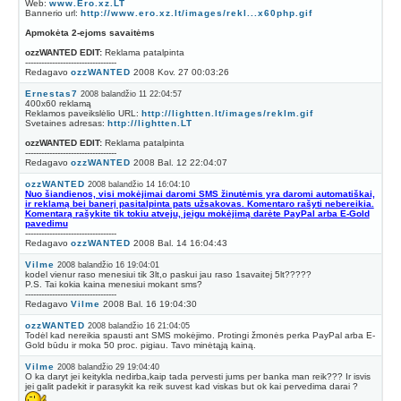
Web:
www.Ero.xz.LT
Bannerio url:
http://www.ero.xz.lt/images/rekl...x60php.gif
Apmokėta 2-ejoms savaitėms
ozzWANTED EDIT:
Reklama patalpinta
----------------------------------
Redagavo
ozzWANTED
2008 Kov. 27 00:03:26
Ernestas7
2008 balandžio 11 22:04:57
400x60 reklamą
Reklamos paveikslėlio URL:
http://lightten.lt/images/reklm.gif
Svetaines adresas:
http://lightten.LT
ozzWANTED EDIT:
Reklama patalpinta
----------------------------------
Redagavo
ozzWANTED
2008 Bal. 12 22:04:07
ozzWANTED
2008 balandžio 14 16:04:10
Nuo šiandienos, visi mokėjimai daromi SMS žinutėmis yra daromi automatiškai,
ir reklamą bei banerį pasitalpinta pats užsakovas. Komentaro rašyti nebereikia.
Komentarą rašykite tik tokiu atveju, jeigu mokėjimą darėte PayPal arba E-Gold
pavedimu
----------------------------------
Redagavo
ozzWANTED
2008 Bal. 14 16:04:43
Vilme
2008 balandžio 16 19:04:01
kodel vienur raso menesiui tik 3lt,o paskui jau raso 1savaitej 5lt?????
P.S. Tai kokia kaina menesiui mokant sms?
----------------------------------
Redagavo
Vilme
2008 Bal. 16 19:04:30
ozzWANTED
2008 balandžio 16 21:04:05
Todėl kad nereikia spausti ant SMS mokėjimo. Protingi žmonės perka PayPal arba E-
Gold būdu ir moka 50 proc. pigiau. Tavo minėtąją kainą.
Vilme
2008 balandžio 29 19:04:40
O ka daryt jei keitykla nedirba,kaip tada pervesti jums per banka man reik??? Ir isvis
jei galit padekit ir parasykit ka reik suvest kad viskas but ok kai pervedima darai ?