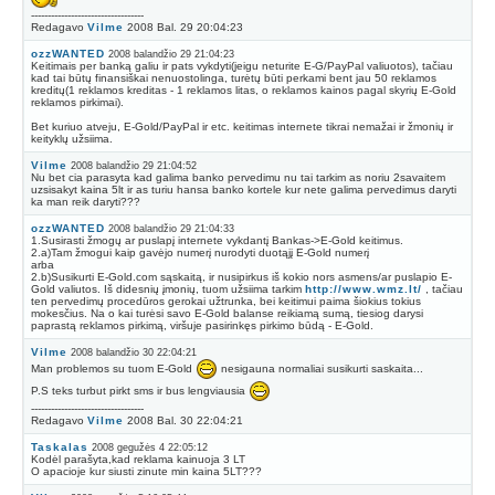
----------------------------------
Redagavo
Vilme
2008 Bal. 29 20:04:23
ozzWANTED
2008 balandžio 29 21:04:23
Keitimais per banką galiu ir pats vykdyti(jeigu neturite E-G/PayPal valiuotos), tačiau
kad tai būtų finansiškai nenuostolinga, turėtų būti perkami bent jau 50 reklamos
kreditų(1 reklamos kreditas - 1 reklamos litas, o reklamos kainos pagal skyrių E-Gold
reklamos pirkimai).
Bet kuriuo atveju, E-Gold/PayPal ir etc. keitimas internete tikrai nemažai ir žmonių ir
keityklų užsiima.
Vilme
2008 balandžio 29 21:04:52
Nu bet cia parasyta kad galima banko pervedimu nu tai tarkim as noriu 2savaitem
uzsisakyt kaina 5lt ir as turiu hansa banko kortele kur nete galima pervedimus daryti
ka man reik daryti???
ozzWANTED
2008 balandžio 29 21:04:33
1.Susirasti žmogų ar puslapį internete vykdantį Bankas->E-Gold keitimus.
2.a)Tam žmogui kaip gavėjo numerį nurodyti duotąjį E-Gold numerį
arba
2.b)Susikurti E-Gold.com sąskaitą, ir nusipirkus iš kokio nors asmens/ar puslapio E-
Gold valiutos. Iš didesnių įmonių, tuom užsiima tarkim
http://www.wmz.lt/
, tačiau
ten pervedimų procedūros gerokai užtrunka, bei keitimui paima šiokius tokius
mokesčius. Na o kai turėsi savo E-Gold balanse reikiamą sumą, tiesiog darysi
paprastą reklamos pirkimą, viršuje pasirinkęs pirkimo būdą - E-Gold.
Vilme
2008 balandžio 30 22:04:21
Man problemos su tuom E-Gold
nesigauna normaliai susikurti saskaita...
P.S teks turbut pirkt sms ir bus lengviausia
----------------------------------
Redagavo
Vilme
2008 Bal. 30 22:04:21
Taskalas
2008 gegužės 4 22:05:12
Kodėl parašyta,kad reklama kainuoja 3 LT
O apacioje kur siusti zinute min kaina 5LT???