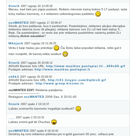
Sineik
2007 rugsėjo 16 13:09:30
Manau, kad kiek per pigiai padarėt. Reikėtu mėnesio kainą kokius 5 LT padaryt, tada
būtų mažiau bannerių, o ir reklamos veiksmingumas padidėtu
ozzWANTED
2007 rugsėjo 17 20:09:47
Sineik, jei bus paklausa, bus ir pardavimai. Pastebėjimui, reklamos akcijos dieną(kai
reklamos sistema buvo tik įdiegta), reklama kainavo vos 2Lt už tiek kiek dabar 5...
Beje, čia pastebėjimui - ar verta dar prie reklamos pasirinkimo variantų pridėti 2Lt
reklamą
dviem savaitėm
?
MAnjack
2007 rugsėjo 24 21:09:25
Verta ir kaip matau jau priedėjai
Čia žiūriu labai populiari reklama, reiks gal ir
man nusipirkt, tik banerį reikia susikurt
Sineik
2007 rugsėjo 26 20:09:12
400x60 Banerio foto URL:
http://www.muzikos.puslapiai.lt/...400x60.gif
Puslapio adresas:
http://www.muzikos.puslapiai.lt
ch0k3
2007 rugsėjo 30 20:09:50
400x60 Bannerio foto URL:
http://i21.tinypic.com/2qibrc6.gif
Puslapio adresas :
http://www.group.kissme.in
ozzWANTED EDIT:
Reklama patalpinta
----------------------------------
Redagavo
ozzWANTED
2008 Sau. 6 20:01:40
Sineik
2007 spalio 2 19:10:37
Labiau erzinančio bannerio negalėjai susikurti?
___
2007 spalio 2 20:10:31
Labiau erzinti gali tik Chuckas
ozzWANTED
2007 spalio 8 18:10:42
Domintų ką nors reklamos pirkimas per e-gold gaunant 30 proc. viršaus prie