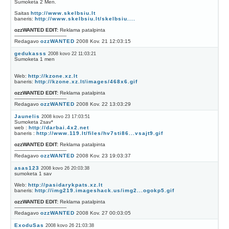
Sumoketa 2 Men.
Saitas
http://www.skelbsiu.lt
baneris:
http://www.skelbsiu.lt/skelbsiu....
ozzWANTED EDIT:
Reklama patalpinta
----------------------------------
Redagavo
ozzWANTED
2008 Kov. 21 12:03:15
gedukasss
2008 kovo 22 11:03:21
Sumoketa 1 men
Web:
http://kzone.xz.lt
baneris:
http://kzone.xz.lt/images/468x6.gif
ozzWANTED EDIT:
Reklama patalpinta
----------------------------------
Redagavo
ozzWANTED
2008 Kov. 22 13:03:29
Jaunelis
2008 kovo 23 17:03:51
Sumoketa 2sav*
web :
http://darbai.4x2.net
baneris :
http://www.119.lt/files/hv7sti86...vsajt9.gif
ozzWANTED EDIT:
Reklama patalpinta
----------------------------------
Redagavo
ozzWANTED
2008 Kov. 23 19:03:37
asas123
2008 kovo 26 20:03:38
sumoketa 1 sav
Web:
http://pasidarykpats.xz.lt
baneris:
http://img219.imageshack.us/img2...ogokp5.gif
ozzWANTED EDIT:
Reklama patalpinta
----------------------------------
Redagavo
ozzWANTED
2008 Kov. 27 00:03:05
ExoduSas
2008 kovo 26 21:03:38