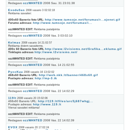
Redagavo
ozzWANTED
2008 Sau. 31 23:01:38
ExoduSas
2008 vasario 3 02:02:18
Reklama savaitei:
400x60 Banerio foto URL:
http://www.tamsoje.net/forumas/r...ojenet.gif
Forumo adresas:
http://www.tamsoje.net/forumas/i...
ozzWANTED EDIT:
Reklama patalpinta
----------------------------------
Redagavo
ozzWANTED
2008 Vas. 3 03:02:10
Kelmas
2008 vasario 14 21:02:57
Reklama dviem savaitems.
400x 60 Banerio foto URL
http://www.l2visiems.net/Grafika...eklama.gif
Tinklapio adresas
http://www.l2visiems.net/
ozzWANTED EDIT:
Reklama patalpinta
----------------------------------
Redagavo
ozzWANTED
2008 Vas. 14 21:02:55
PyccKuu
2008 vasario 16 13:02:02
468x60 Banerio URL
:
http://web.nkk.lt/banner/468x60.gif
Puslapio adresas:
http://mp-3.tk
ozzWANTED EDIT:
Reklama patalpinta
----------------------------------
Redagavo
ozzWANTED
2008 Vas. 22 14:02:29
119lt
2008 vasario 20 15:02:06
468x60 Banerio URL:
http://119.lt/files/arc5j687whgj...
Puslapio adresas:
http://www.119.lt
Vienai savaitei reklama!
ozzWANTED EDIT:
Reklama patalpinta
----------------------------------
Redagavo
ozzWANTED
2008 Vas. 22 14:02:39
EVOX
2008 vasario 20 17:02:24