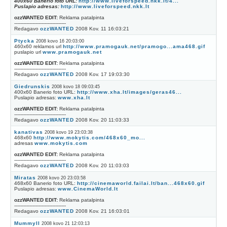
400x60 Banerio foto URL:
http://www.liveforspeed.nkk.lt/4...
Puslapio adresas:
http://www.liveforspeed.nkk.lt
ozzWANTED EDIT:
Reklama patalpinta
----------------------------------
Redagavo
ozzWANTED
2008 Kov. 11 16:03:21
Ptycka
2008 kovo 16 20:03:00
460x60 reklamos url
http://www.pramogauk.net/pramogo...ama468.gif
puslapio url
www.pramogauk.net
ozzWANTED EDIT:
Reklama patalpinta
----------------------------------
Redagavo
ozzWANTED
2008 Kov. 17 19:03:30
Giedrunskis
2008 kovo 18 09:03:45
400x60 Banerio foto URL:
http://www.xha.lt/images/geras46...
Puslapio adresas:
www.xha.lt
ozzWANTED EDIT:
Reklama patalpinta
----------------------------------
Redagavo
ozzWANTED
2008 Kov. 20 11:03:33
kanativas
2008 kovo 19 23:03:38
468x60
http://www.mokytis.com/468x60_mo...
adresas
www.mokytis.com
ozzWANTED EDIT:
Reklama patalpinta
----------------------------------
Redagavo
ozzWANTED
2008 Kov. 20 11:03:03
Miratas
2008 kovo 20 23:03:58
468x60 Banerio foto URL:
http://cinemaworld.failai.lt/ban...468x60.gif
Puslapio adresas:
www.CinemaWorld.lt
ozzWANTED EDIT:
Reklama patalpinta
----------------------------------
Redagavo
ozzWANTED
2008 Kov. 21 16:03:01
MummyII
2008 kovo 21 12:03:13