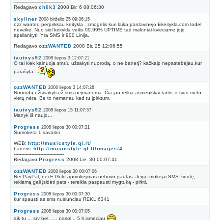
----------------------------------
Redagavo
ch0k3
2008 Bir. 6 08:06:30
skyliner
2008 birželio 25 09:06:15
ozz wanted perpirkkau keitykla , zmogelis kuri laika pardavinejo Ekeitykla.com todel
neveike. Nuo siol keitykla veiks 99.99% UPTIME tad maloniai kvieciame joje
apsilankyti. Yra SMS ir 900 Linija.
----------------------------------
Redagavo
ozzWANTED
2008 Bir. 25 12:06:55
tautvys92
2008 liepos 3 12:07:21
O tai kiek kainuoja sms'u užsakyti nuorodą, o ne banerį? kažkaip nepastebėjau,kur
parašyta...
ozzWANTED
2008 liepos 3 14:07:28
Nuorodų užsisakyti už sms neįmanoma. Čia jau reikia asmeniškai tartis, ir šiuo metu
vietų nėra. Be to nemanau kad tu įpirktum.
tautvys92
2008 liepos 15 11:07:57
Manyk iš naujo...
Progress
2008 liepos 30 00:07:21
Sumoketa 1 savaitei
WEB:
http://musicstyle.ql.lt/
baneris:
http://musicstyle.ql.lt/images/4...
----------------------------------
Redagavo
Progress
2008 Lie. 30 00:07:41
ozzWANTED
2008 liepos 30 00:07:06
Nei PayPal, nei E-Gold apmokėjimas nebuvo gautas. Jeigu mokėjai SMS žinutę,
reklamą gali įsidėti pats - tereikia paspausti mygtuką - pirkti.
Progress
2008 liepos 30 00:07:30
kur spausti as sms nusiunciau REKL 6341
Progress
2008 liepos 30 00:07:05
aik tu ... sry bet ..... pasol .. 5 lt ismeciau