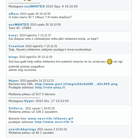
----------------------------------
Redagavo
ozzWANTED
2010 Spa. 8 19:10:29
oRazz
2010 spalio 30 18:10:55
O koks mano ID ? oRazz ? Ar koks skaičius?
ozzWANTED
2010 spalio 30 19:10:56
Tavo ID - 15981
kozer
2010 lapkričio 7 15:11:37
Kai išsiųsiu sms ir užsisakysiu reiks įdėt reklamos kodą, ar kaip?
Creatium
2010 lapkričio 7 15:11:31
Taip. Nueisi į reklamos valdymo puslapį ir tenai susitvarkysi.
blogz
2010 lapkričio 26 15:11:03
Gal kas galit help reikia reklamos bnr pakeist netycia ne ta uzmeciau
tai ngl
pakeisk prasau pagalbos
admin img nuoroda:
Hyper
2010 gruodžio 14 15:12:21
Banerio foto URL:
http://www.part.lt/img/a34ebdfd5...d3e309.png
Puslapio adresas:
http://role-play.lt
Reklama pirkau už 5LT 5 dienom
----------------------------------
Redagavo
Hyper
2010 Gru. 17 13:12:53
Stifleris.
2011 sausio 1 18:01:52
Reklama pirkau už 10lt 2 savaitėm.
Banerio foto:
www.next-life.lt/baner.gif
puslapio adresas:
http://www.next-life.lt
uzsidirbkpinigu
2011 sausio 3 13:01:54
Reklama pirkau už 6lt 1 savaitei.