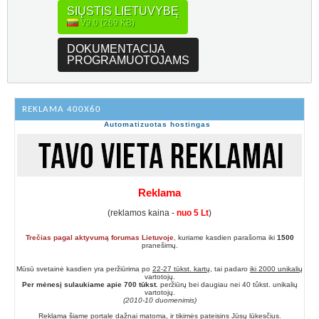
SIŲSTIS LIETUVYBĘ
V9.0 (269 KB)
DOKUMENTACIJA
PROGRAMUOTOJAMS
REKLAMA 400X60
Automatizuotas hostingas
Reklama
(reklamos kaina -
nuo 5 Lt
)
Trečias pagal aktyvumą forumas Lietuvoje
, kuriame kasdien parašoma iki
1500
pranešimų.
Mūsū svetainė kasdien yra peržiūrima po
22-27 tūkst. kartų
, tai padaro
iki 2000 unikalių
vartotojų.
Per mėnesį sulaukiame apie 700 tūkst.
peržiūrų bei daugiau nei 40 tûkst. unikalių
vartotojų.
(2010-10 duomenimis)
Reklama šiame portale dažnai matoma, ir tikimės pateisins Jūsų lūkesčius.