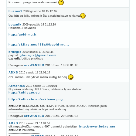
Kur randu progą ten reklamuojuosi
Fusion1
2009 gruodžio 10 15:12:46
Gal būt su laiku reikės ir čia patalpinti savo reklamą
botanik
2009 gruodžio 14 21:12:19
Reklama 3 savaites
http://gold-mu.lt
http://skilas.net/468x60/gold-mu...
bruzgis
2010 sausio 17 21:01:44
paypal:
gbruzgis@gmail.com
ozz edit:
Lėšos priskirtos
----------------------------------
Redagavo
ozzWANTED
2010 Sau. 18 08:01:18
ADXS
2010 sausio 18 23:01:14
ozz, malonu matyti vis mano kurtąjį banerį
Armantas
2010 sausio 19 13:01:04
Nupirkau reklamą: 10LT 2sav, reklamos tipas statinė:
http://kultivate.eu
http://kultivate.eu/reklama.png
ozzEDIT:
REKLAMOS SISTEMA YRA AUTOMATIZUOTA. Nereikia jokio
administratorių įsikišimo talpinant reklamą.
----------------------------------
Redagavo
ozzWANTED
2010 Sau. 20 08:01:33
ADXS
2010 sausio 21 14:01:57
eik nepasikeičia nuoroda 497 baneriui pakeiskite i
http://www.ledas.net
ozzEDIT:
Pakeista.
----------------------------------