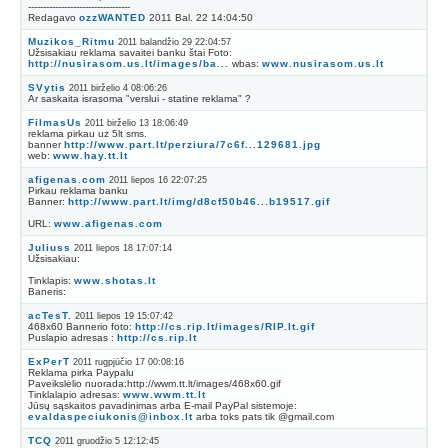
----------------------------------
Redagavo
ozzWANTED
2011 Bal. 22 14:04:50
Muzikos_Ritmu
2011 balandžio 29 22:04:57
Užsisakiau reklama savaitei banku štai Foto:
http://nusirasom.us.lt/images/ba...
wbas:
www.nusirasom.us.lt
SVytis
2011 birželio 4 08:06:26
Ar saskaita israsoma "verslui - statine reklama" ?
FilmasUs
2011 birželio 13 18:06:49
reklama pirkau uz 5lt sms.
banner
http://www.part.lt/perziura/7c6f...129681.jpg
web:
www.hay.tt.lt
afigenas.com
2011 liepos 16 22:07:25
Pirkau reklama banku
Banner:
http://www.part.lt/img/d8cf50b46...b19517.gif
URL:
www.afigenas.com
Juliuss
2011 liepos 18 17:07:14
Užsisakiau:
Tinklapis:
www.shotas.lt
Baneris:
acTesT.
2011 liepos 19 15:07:42
468x60 Bannerio foto:
http://cs.rip.lt/images/RIP.lt.gif
Puslapio adresas :
http://cs.rip.lt
ExPerT
2011 rugpjūčio 17 00:08:16
Reklama pirka Paypalu
Paveikslėlio nuorada:http://wwm.tt.lt/images/468x60.gif
Tinklalapio adresas:
www.wwm.tt.lt
Jūsų sąskaitos pavadinimas arba E-mail PayPal sistemoje:
evaldaspeciukonis@inbox.lt
arba toks pats tik @gmail.com
TCQ
2011 gruodžio 5 12:12:45