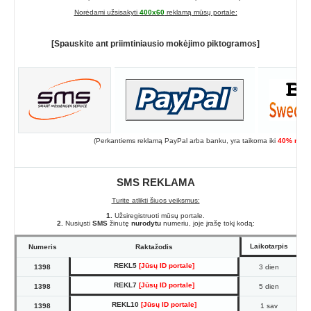
Norėdami užsisakyti
400x60
reklamą mūsų portale:
[Spauskite ant priimtiniausio mokėjimo piktogramos]
(Perkantiems reklamą PayPal arba banku, yra taikoma iki
40% nuol
SMS REKLAMA
Turite atlikti šiuos veiksmus:
1.
Užsiregistruoti mūsų portale.
2.
Nusiųsti
SMS
žinutę
nurodytu
numeriu, joje įrašę tokį kodą:
Laikotarpis
Numeris
Raktažodis
REKL5
[Jūsų ID portale]
1398
3 dien
REKL7
[Jūsų ID portale]
1398
5 dien
REKL10
[Jūsų ID portale]
1398
1 sav