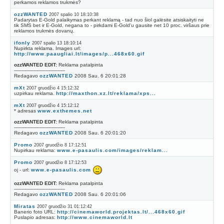
perkamos reklamos trukmės?
ozzWANTED
2007 spalio 10 18:10:38
Padarytas E-Gold palaikymas perkant reklamą - tad nuo šiol galėsite atsiskaityti ne
tik SMS bet ir E-Gold, negana to - pirkdami E-Gold'u gausite net 10 proc. viršaus prie
reklamos trukmės dovanų.
ifonly
2007 spalio 13 18:10:14
Nupirkta reklama. Images url:
http://www.paaugliai.lt/images/p...468x60.gif
ozzWANTED EDIT:
Reklama patalpinta
----------------------------------
Redagavo
ozzWANTED
2008 Sau. 6 20:01:28
mXt
2007 gruodžio 4 15:12:32
uzpirkau reklama.
http://maxthon.xz.lt/reklama/xps...
mXt
2007 gruodžio 4 15:12:12
* adresas
www.exthemes.net
ozzWANTED EDIT:
Reklama patalpinta
----------------------------------
Redagavo
ozzWANTED
2008 Sau. 6 20:01:20
Promo
2007 gruodžio 8 17:12:51
Nupirkau reklama:
www.e-pasaulis.com/images/reklam...
Promo
2007 gruodžio 8 17:12:53
oj - url:
www.e-pasaulis.com
ozzWANTED EDIT:
Reklama patalpinta
----------------------------------
Redagavo
ozzWANTED
2008 Sau. 6 20:01:06
Miratas
2007 gruodžio 31 01:12:42
Banerio foto URL:
http://cinemaworld.projektas.lt/...468x60.gif
Puslapio adresas:
http://www.cinemaworld.lt