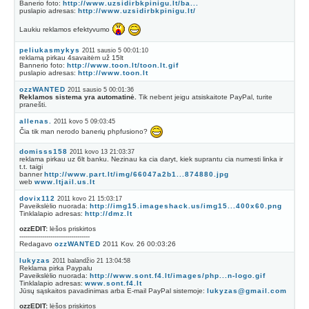
Banerio foto:
http://www.uzsidirbkpinigu.lt/ba...
puslapio adresas:
http://www.uzsidirbkpinigu.lt/
Laukiu reklamos efektyvumo
peliukasmykys
2011 sausio 5 00:01:10
reklamą pirkau 4savaitėm už 15lt
Bannerio foto:
http://www.toon.lt/toon.lt.gif
puslapio adresas:
http://www.toon.lt
ozzWANTED
2011 sausio 5 00:01:36
Reklamos sistema yra automatinė.
Tik nebent jeigu atsiskaitote PayPal, turite
pranešti.
allenas.
2011 kovo 5 09:03:45
Čia tik man nerodo banerių phpfusiono?
domisss158
2011 kovo 13 21:03:37
reklama pirkau uz 6lt banku. Nezinau ka cia daryt, kiek suprantu cia numesti linka ir
t.t. taigi
banner
http://www.part.lt/img/66047a2b1...874880.jpg
web
www.ltjail.us.lt
dovix112
2011 kovo 21 15:03:17
Paveikslėlio nuorada:
http://img15.imageshack.us/img15...400x60.png
Tinklalapio adresas:
http://dmz.lt
ozzEDIT:
lėšos priskirtos
----------------------------------
Redagavo
ozzWANTED
2011 Kov. 26 00:03:26
lukyzas
2011 balandžio 21 13:04:58
Reklama pirka Paypalu
Paveikslėlio nuorada:
http://www.sont.f4.lt/images/php...n-logo.gif
Tinklalapio adresas:
www.sont.f4.lt
Jūsų sąskaitos pavadinimas arba E-mail PayPal sistemoje:
lukyzas@gmail.com
ozzEDIT:
lėšos priskirtos