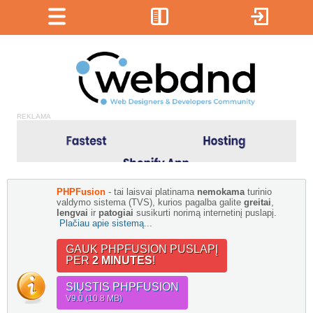
REKLAMA
PHPFusion
- tai laisvai platinama
nemokama
turinio
valdymo sistema (TVS), kurios pagalba galite
greitai
,
lengvai
ir
patogiai
susikurti norimą internetinį puslapį.
Plačiau apie sistemą...
GAUK PHPFUSION PUSLAPĮ
PER
2 MINUTES
!
SIŲSTIS PHPFUSION
V9.0 (10.8 MB)