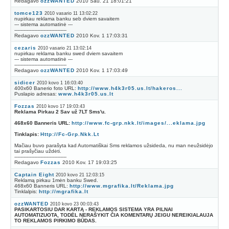
Redagavo
ozzWANTED
2010 Sau. 21 18:01:21
tomce123
2010 vasario 11 13:02:22
nupirkau reklama banku seb dviem savaitem
--- sistema automatinė ---
----------------------------------
Redagavo
ozzWANTED
2010 Kov. 1 17:03:31
cezaris
2010 vasario 21 13:02:14
nupirkau reklama banku swed dviem savaitem
--- sistema automatinė ---
----------------------------------
Redagavo
ozzWANTED
2010 Kov. 1 17:03:49
sidicer
2010 kovo 1 16:03:40
400x60 Banerio foto URL:
http://www.h4k3r05.us.lt/hakeros...
Puslapio adresas:
www.h4k3r05.us.lt
Fozzas
2010 kovo 17 19:03:43
Reklama Pirkau 2 Sav už 7LT Sms'u.
468x60 Banneris URL:
http://www.fc-grp.nkk.lt/images/...eklama.jpg
Tinklapis:
Http://Fc-Grp.Nkk.Lt
Mačiau buvo parašyta kad Automatiškai Sms reklamos užsideda, nu man neužsidėjo
tai prašyčiau uždėti.
----------------------------------
Redagavo
Fozzas
2010 Kov. 17 19:03:25
Captain Eight
2010 kovo 21 12:03:15
Reklamą pirkau 1mėn banku Swed.
468x60 Banneris URL:
http://www.mgrafika.lt/Reklama.jpg
Tinklalpis:
http://mgrafika.lt
ozzWANTED
2010 kovo 23 00:03:43
PASIKARTOSIU DAR KARTĄ - REKLAMOS SISTEMA YRA PILNAI
AUTOMATIZUOTA, TODĖL NERAŠYKIT ČIA KOMENTARŲ JEIGU NEREIKIALAUJA
TO REKLAMOS PIRKIMO BŪDAS.