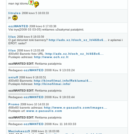
man irgi idomu
litrules
2008 kovo 5 16:03:33
jo
ozzWANTED
2008 kovo 6 17:03:38
Visi trys(2008 03 03-05) reklamos užsakymai patalpinti.
lilas
2008 kovo 8 18:03:59
O gal detumet toki bannery?
http://ads.xz.lt/och_xz_lt/468x6...
ir aplamai i
EROT. saita?
lilas
2008 kovo 9 13:03:49
400x60 Banerio foto URL:
http://ads.xz.lt/och_xz_lt/468x6...
Puslapio adresas:
http://www.och.xz.lt
ozzWANTED EDIT:
Reklama patalpinta
----------------------------------
Redagavo
ozzWANTED
2008 Kov. 9 13:03:24
sniuff
2008 kovo 9 18:03:51
400x60 Banneris:
http://kinofilmai.info/Reklama/4...
Puslapio Adresas:
http://kinofilmai.info/
ozzWANTED EDIT:
Reklama patalpinta
----------------------------------
Redagavo
ozzWANTED
2008 Kov. 9 19:03:44
Promo
2008 kovo 10 14:03:16
468x60 banerio adresas:
http://www.e-pasaulis.com/images...
Puslapio url:
www.e-pasaulis.com
ozzWANTED EDIT:
Reklama patalpinta
----------------------------------
Redagavo
ozzWANTED
2008 Kov. 11 16:03:33
Maziukaszz9
2008 kovo 11 16:03:06