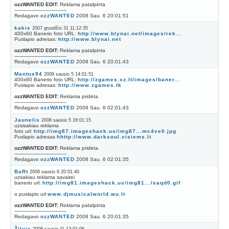
ozzWANTED EDIT:
Reklama patalpinta
----------------------------------
Redagavo
ozzWANTED
2008 Sau. 6 20:01:51
kakis
2007 gruodžio 31 11:12:35
400x60 Banerio foto URL:
http://www.blynai.net/images/rek...
Puslapio adresas:
http://www.blynai.net
ozzWANTED EDIT:
Reklama patalpinta
----------------------------------
Redagavo
ozzWANTED
2008 Sau. 6 20:01:43
Mantux94
2008 sausio 5 14:01:51
400x60 Banerio foto URL:
http://zgames.xz.lt/images/baner...
Puslapio adresas:
http://www.zgames.tk
ozzWANTED EDIT:
Reklama pridėta
----------------------------------
Redagavo
ozzWANTED
2008 Sau. 6 02:01:43
Jaunelis
2008 sausio 5 16:01:15
uzsisakiau reklama
foto url:
http://img87.imageshack.us/img87...mc4ve0.jpg
Puslapio adresas
hhttp://www.darksoul.visiems.lt
ozzWANTED EDIT:
Reklama pridėta
----------------------------------
Redagavo
ozzWANTED
2008 Sau. 6 02:01:35
BaRt
2008 sausio 6 20:01:40
uzsakiau reklama savaitei
banerio url:
http://img81.imageshack.us/img81.../saqd0.gif
o puslapio url
www.djmusicalworld.wu.lt
ozzWANTED EDIT:
Reklama patalpinta
----------------------------------
Redagavo
ozzWANTED
2008 Sau. 6 20:01:35
Žilvis