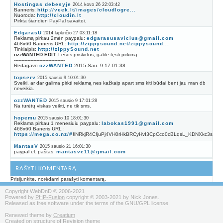
Hostingas debesyje
2014 kovo 26 22:03:42
Banneris:
http://veek.lt/images/cloudlogre...
Nuoroda:
http://cloudin.lt
Pirkta šiandien PayPal savaitei.
EdgarasU
2014 lapkričio 27 03:11:18
Reklamą pirkau 2mėn paypalu:
edgarasusavicius@gmail.com
468x60 Banneris URL:
http://zippysound.net/zippysound...
Tinklalpis:
http://zippySound.net
ozzWANTED EDIT:
Lėšos priskirtos, galite tęsti pirkimą.
----------------------------------
Redagavo
ozzWANTED
2015 Sau. 9 17:01:38
topserv
2015 sausio 9 10:01:30
Sveiki, ar dar galima pirkti reklamą nes kažkaip apart sms kiti būdai bent jau man db
neveikia.
ozzWANTED
2015 sausio 9 17:01:28
Na turėtų viskas veikti, ne tik sms.
hopemu
2015 sausio 10 18:01:30
Reklama pirkau 1 menesiuiu paypalu:
labokas1991@gmail.com
468x60 Baneris URL :
https://mega.co.nz/#
!lNRkjR4C!juPj4VH0rHkBRCyHvI3CpCco0cBLqsL_KDNXkc3sqf4
MantasV
2015 sausio 21 16:01:30
paypal el. paštas:
mantasve11@gmail.com
RAŠYTI KOMENTARĄ
Prisijunkite, norėdami parašyti komentarą.
Copyright WebDnD © 2006-2021
Powered by
PHP-Fusion
copyright © 2003-2021 by Nick Jones.
Released as free software under the terms of the GNU/GPL license.
Renewed theme by
Creatium
Created on structure of Revision theme