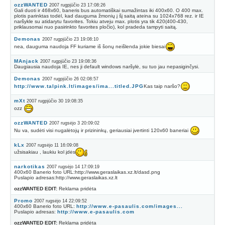
ozzWANTED
2007 rugpjūčio 23 17:08:26
Gali duoti ir 468x60, baneris bus automatiškai sumažintas iki 400x60. O 400 max.
plotis parinktas todėl, kad dauguma žmonių į šį saitą ateina su 1024x768 rez. ir IE
naršykle su atidarytu favorites. Tokiu atveju max. plotis yra tik 420(400-430,
priklausomai nuo pasirinkto favorites pločio), kol pradeda tampyti saitą.
Demonas
2007 rugpjūčio 23 19:08:10
nea, dauguma naudoja FF kuriame iš šonų neišlenda jokie biesai
MAnjack
2007 rugpjūčio 23 19:08:36
Daugiausia naudoja IE, nes ji default windows naršylė, su tuo jau nepasiginčysi.
Demonas
2007 rugpjūčio 26 02:08:57
http://www.talpink.lt/images/ima...titled.JPG
Kas taip naršo?
mXt
2007 rugpjūčio 30 19:08:35
ozz
ozzWANTED
2007 rugsėjo 3 20:09:02
Nu va, sudėti visi nugalėtojų ir prizininkų, geriausiai įvertinti 120x60 baneriai
kLx
2007 rugsėjo 11 16:09:08
užsisakiau , laukiu kol įdės
narkotikas
2007 rugsėjo 14 17:09:19
400x60 Banerio foto URL:http://www.geraslaikas.xz.lt/dasd.png
Puslapio adresas:http://www.geraslaikas.xz.lt
ozzWANTED EDIT:
Reklama pridėta
Promo
2007 rugsėjo 14 22:09:52
400x60 Banerio foto URL:
http://www.e-pasaulis.com/images...
Puslapio adresas:
http://www.e-pasaulis.com
ozzWANTED EDIT:
Reklama pridėta