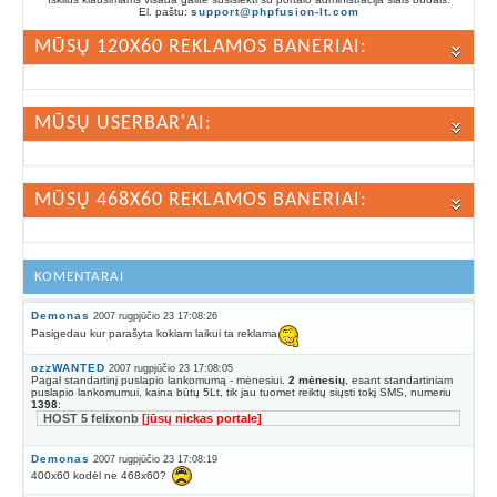
El. paštu:
support@phpfusion-lt.com
MŪSŲ 120X60 REKLAMOS BANERIAI:
MŪSŲ USERBAR'AI:
MŪSŲ 468X60 REKLAMOS BANERIAI:
KOMENTARAI
Demonas
2007 rugpjūčio 23 17:08:26
Pasigedau kur parašyta kokiam laikui ta reklama
ozzWANTED
2007 rugpjūčio 23 17:08:05
Pagal standartinį puslapio lankomumą - mėnesiui.
2 mėnesių
, esant standartiniam
puslapio lankomumui, kaina būtų 5Lt, tik jau tuomet reiktų siųsti tokį SMS, numeriu
1398
:
HOST 5 felixonb
[jūsų nickas portale]
Demonas
2007 rugpjūčio 23 17:08:19
400x60 kodėl ne 468x60?