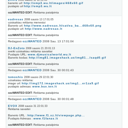
2008 sausio 11 12:01:06
banerio url:
http://emp3.wu.lt/images/468x60.gif
puslapio url
http://emp3.wu.lt
ozzWANTED EDIT:
Reklama patalpinta
eadresas
2008 sausio 13 17:01:05
uzsisakiau reklama menesiui
Banerio url:
http://www.eadresas.lt/cat/ea_ba...468x60.png
puslapio url:
http://www.eadresas.lt
ozzWANTED EDIT:
Reklama patalpinta
----------------------------------
Redagavo
ozzWANTED
2008 Sau. 13 17:01:04
DJ-EnZoto
2008 sausio 21 20:01:13
sveiki uzsisakiau reklama savaitiai
Puslapio URL:
www.djmusicalworld.wu.lt
Banerio kodas:
http://img81.imageshack.us/img81.../saqd0.gif
ozzWANTED EDIT:
Reklama patalpinta
----------------------------------
Redagavo
ozzWANTED
2008 Sau. 30 00:01:43
tomoshis
2008 sausio 29 22:01:30
uzsakaiau reklama:
image url:
http://img172.imageshack.us/img1...er1za9.gif
puslapio adresas:
www.bux.ten.lt
ozzWANTED EDIT:
Reklama patalpinta
----------------------------------
Redagavo
ozzWANTED
2008 Sau. 30 00:01:48
EVOX
2008 sausio 31 22:01:33
Reklama savaitei
Banerio URL :
http://www.f1.xz.lt/viewpage.php...
Puslapio Adresas :
www.f1fanas.lt
ozzWANTED EDIT:
Reklama patalpinta
----------------------------------