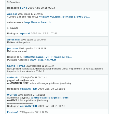
3 Savaites
----------------------------------
Redagavo
Funo
2009 Kov. 20 15:03:14
Apocal
2009 liepos 17 21:07:37
400x60 Banerio foto URL:
http://www.ipix.lt/images/995766...
saito adresas:
http://www.beez.lt
1. savaite
----------------------------------
Redagavo
Apocal
2009 Lie. 17 21:07:41
ArturasS
2009 spalio 12 20:10:04
Reikės vėliau paimti.
justasc
2009 lapkričio 13 23:11:48
Reklama savaitei
Banerio URL :
http://dizainai.yt.lt/images/rek...
Puslapio Adresas :
www.dizainai.yt.lt
Samp_Tevas
2009 lapkričio 21 15:11:37
Nesupratau, kai paspaudziau pakeisti banerio url tai nepakeite i ta kuri parasiau o
idejo kazkokius skaicius 5374 ?
weberiz
2009 lapkričio 23 00:11:41
paypal:admin@woba.lt
ozzWANTED EDIT:
lėšos sėkmingai priskirtos į sąskaitą
----------------------------------
Redagavo
ozzWANTED
2009 Lap. 25 02:11:03
WyPuk
2009 lapkričio 27 18:11:26
Sumokėta paypalu:
temupasaulis@gmail.com
ozzEDIT:
Lėšos priskirtos į balansą.
----------------------------------
Redagavo
ozzWANTED
2009 Lap. 28 01:11:13
Fusion1
2009 gruodžio 10 15:12:15