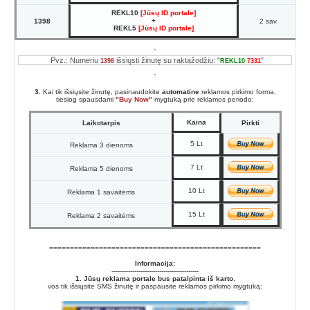
REKL10
[Jūsų ID portale]
+
1398
2 sav
REKL5
[Jūsų ID portale]
'
Pvz.: Numeriu
išsiųsti žinutę su raktažodžiu: "
"
1398
REKL10
7331
'
3.
Kai tik išsiųsite žinutę, pasinaudokite
automatine
reklamos pirkimo forma,
tiesiog spausdami
"Buy Now"
mygtuką prie reklamos periodo:
Kaina
Laikotarpis
Pirkti
5 Lt
Reklama 3 dienoms
7 Lt
Reklama 5 dienoms
10 Lt
Reklama 1 savaitėms
15 Lt
Reklama 2 savaitėms
===================================================
Informacija:
------------------------------------------
1. Jūsų reklama portale bus patalpinta iš karto
,
vos tik išsiųsite SMS žinutę ir paspausite reklamos pirkimo mygtuką: