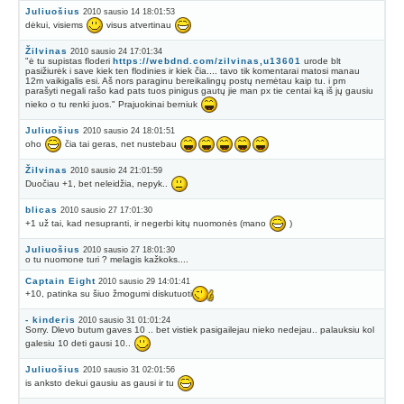
Juliuošius
2010 sausio 14 18:01:53
dėkui, visiems
visus atvertinau
Žilvinas
2010 sausio 24 17:01:34
"ė tu supistas floderi
https://webdnd.com/zilvinas,u13601
urode blt
pasižiurėk i save kiek ten flodinies ir kiek čia.... tavo tik komentarai matosi manau
12m vaikigalis esi. Aš nors paraginu bereikalingų postų nemėtau kaip tu. i pm
parašyti negali rašo kad pats tuos pinigus gautų jie man px tie centai ką iš jų gausiu
nieko o tu renki juos." Prajuokinai berniuk
Juliuošius
2010 sausio 24 18:01:51
oho
čia tai geras, net nustebau
Žilvinas
2010 sausio 24 21:01:59
Duočiau +1, bet neleidžia, nepyk..
blicas
2010 sausio 27 17:01:30
+1 už tai, kad nesupranti, ir negerbi kitų nuomonės (mano
)
Juliuošius
2010 sausio 27 18:01:30
o tu nuomone turi ? melagis kažkoks....
Captain Eight
2010 sausio 29 14:01:41
+10, patinka su šiuo žmogumi diskutuoti
- kinderis
2010 sausio 31 01:01:24
Sorry. Dlevo butum gaves 10 .. bet vistiek pasigailejau nieko nedejau.. palauksiu kol
galesiu 10 deti gausi 10..
Juliuošius
2010 sausio 31 02:01:56
is anksto dekui gausiu as gausi ir tu