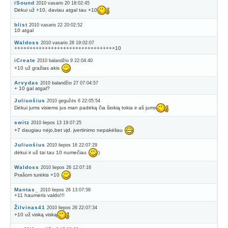
iSound
2010 vasario 20 18:02:45
Dėkui už +10, daviau atgal tau +10
blist
2010 vasario 22 20:02:52
10 atgal
Waldoss
2010 vasario 28 19:02:07
+++++++++++++++++++++++++++++++++10
iCreate
2010 balandžio 9 22:04:40
+10 už gražias akis
Arvydas
2010 balandžio 27 07:04:57
+ 10 gal atgal?
Juliuošius
2010 gegužės 6 22:05:54
Dėkui jums visiems jus man padėką čia šiokią tokia ir aš jums
switz
2010 liepos 13 19:07:25
+7 daugiau nėjo,bet vįd. įvertinimo nepakėliau
Juliuošius
2010 liepos 16 22:07:29
dėkui ir už tai tau 10 numečiau
)
Waldoss
2010 liepos 26 12:07:16
Prašom turėkis +10
Mantas_
2010 liepos 26 13:07:58
+11 haumeris valdo!!!
Žilvinas41
2010 liepos 26 22:07:34
+10 už viską viską