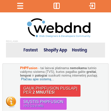
REKLAMA
PHPFusion
- tai laisvai platinama
nemokama
turinio
valdymo sistema (TVS), kurios pagalba galite
greitai
,
lengvai
ir
patogiai
susikurti norimą internetinį puslapį.
Plačiau apie sistemą...
GAUK PHPFUSION PUSLAPĮ
PER
2 MINUTES
!
SIŲSTIS PHPFUSION
V9.0 (10.8 MB)