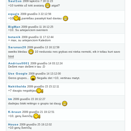
Saul1us
2009 lapkričio 7 18:11:23
+10 turėkis už toki avatarą
atgal?
equals
2009 gruodžio 3 22:12:56
+10
,pamiršau pasakyti kad daviau
BigMan
2009 gruodžio 11 16:12:25
+10. Su artejanciom sventem
botanik
2009 gruodžio 11 17:12:44
+ max, su artejanciom Kaledom
Sarunas20
2009 gruodžio 13 16:12:58
sweiks bledau
10 neduosiu nes grybas esi nieka nemoki, eik ir toliau kurt savo
html
Andrius0001
2009 gruodžio 14 03:12:24
Dešimt man dešimt ir tau ;D
Use Google
2009 gruodžio 14 13:12:00
Geros grupes...
Negaliu det +10, vertinau matyt.
Naktibalda
2009 gruodžio 15 15:12:11
+7 daugiu negalėjau
tm
2009 gruodžio 15 16:12:27
dadejau biski reitingo o grupiu tai daug
K-braun
2009 gruodžio 21 19:12:51
+10, gerų švenčių.
House
2009 gruodžio 25 19:12:02
+10 gerų švenčių