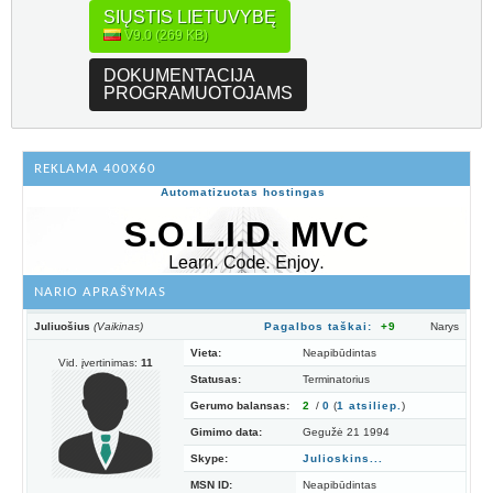
SIŲSTIS LIETUVYBĘ
V9.0 (269 KB)
DOKUMENTACIJA
PROGRAMUOTOJAMS
REKLAMA 400X60
Automatizuotas hostingas
NARIO APRAŠYMAS
Juliuošius
(Vaikinas)
Pagalbos taškai:
+9
Narys
Vieta:
Neapibūdintas
Vid. įvertinimas:
11
Statusas:
Terminatorius
Gerumo balansas:
2
/
0
(
1
atsiliep.
)
Gimimo data:
Gegužė 21 1994
Skype:
Julioskins...
MSN ID:
Neapibūdintas