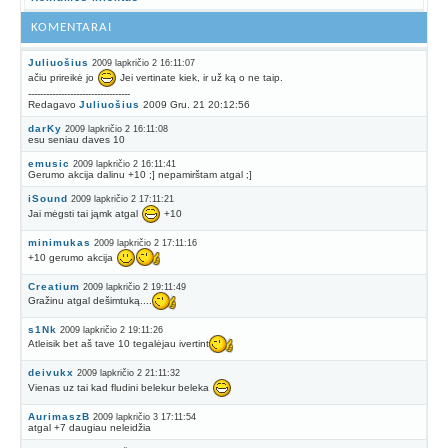
KOMENTARAI
Juliuošius
2009 lapkričio 2 16:11:07
ačiu prireikė jo
Jei vertinate kiek, ir už ką o ne taip.
----------------------------------
Redagavo
Juliuošius
2009 Gru. 21 20:12:56
darKy
2009 lapkričio 2 16:11:08
esu seniau daves 10
emusic
2009 lapkričio 2 16:11:41
Gerumo akcija dalinu +10 ;] nepamirštam atgal ;]
iSound
2009 lapkričio 2 17:11:21
Jai mėgsti tai jąmk atgal
+10
minimukas
2009 lapkričio 2 17:11:16
+10 gerumo akcija
Creatium
2009 lapkričio 2 19:11:49
Gražinu atgal dešimtuką....
s1Nk
2009 lapkričio 2 19:11:26
Atleisik bet aš tave 10 tegalėjau ivertint
deivukx
2009 lapkričio 2 21:11:32
Vienas uz tai kad fludini belekur beleka
AurimaszB
2009 lapkričio 3 17:11:54
atgal +7 daugiau neleidžia