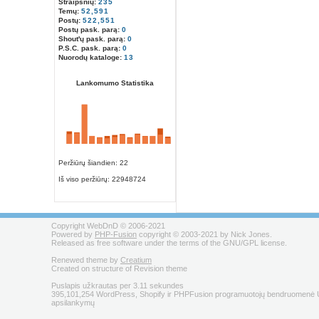
Straipsnių:
235
Temų:
52,591
Postų:
522,551
Postų pask. parą:
0
Shout'ų pask. parą:
0
P.S.C. pask. parą:
0
Nuorodų kataloge:
13
Lankomumo Statistika
Peržiūrų šiandien: 22
Iš viso peržiūrų:
22948724
Copyright WebDnD © 2006-2021
Powered by
PHP-Fusion
copyright © 2003-2021 by Nick Jones.
Released as free software under the terms of the GNU/GPL license.
Renewed theme by
Creatium
Created on structure of Revision theme
Puslapis užkrautas per 3.11 sekundes
395,101,254 WordPress, Shopify ir PHPFusion programuotojų bendruomenė U
apsilankymų