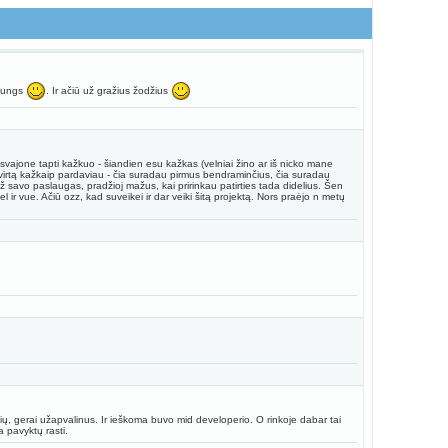
ijungs
. Ir ačiū už gražius žodžius
 svajone tapti kažkuo - šiandien esu kažkas (velniai žino ar iš nicko mane
 ketvirtą kažkaip pardaviau - čia suradau pirmus bendraminčius, čia suradau
 už savo paslaugas, pradžioj mažus, kai pririnkau patirties tada didelius. Šen
r vue. Ačiū ozz, kad suveikei ir dar veiki šitą projektą. Nors praėjo n metų
, gerai užapvalinus. Ir ieškoma buvo mid developerio. O rinkoje dabar tai
 pavyktų rasti.