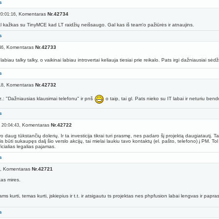
s
, Komentaras
Nr.42734
20:01:16
gal kažkas su TinyMCE kad LT raidžių neišsaugo. Gal kas iš team'o pažiūrės ir atnaujins.
s
, Komentaras
Nr.42733
46
abiau talky talky, o vaikinai labiau introvertai keliauja tiesiai prie reikalo. Pats irgi dažniausiai s
s
, Komentaras
Nr.42732
18
vz.: "Dažniausias klausimai telefonu" ir pnš
o taip, tai gl. Pats nieko su IT labai ir neturiu bend
s
, Komentaras
Nr.42722
 20:04:43
aug tūkstančių dolerių. Ir ta investicija tikrai turi prasmę, nes padaro šį projektą daugiatautį. Tač
s būti sukaupęs dalį šio verslo akcijų, tai mielai laukiu tavo kontaktų (el. pašto, telefono) į PM. T
cialias legalias pajamas.
s
, Komentaras
Nr.42721
tas mires.
 kurti, temas kurti, įskiepius ir t.t. ir atsigautu ts projektas nes phpfusion labai lengvas ir pap
s