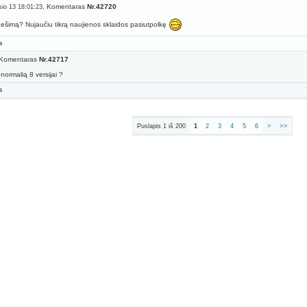
, Komentaras
Nr.42720
io 13 18:01:23
nešimą? Nujaučiu tikrą naujienos sklaidos pasiutpolkę
s
 Komentaras
Nr.42717
 normalią 8 versijai ?
s
Puslapis 1 iš 200
1
2
3
4
5
6
>
>>