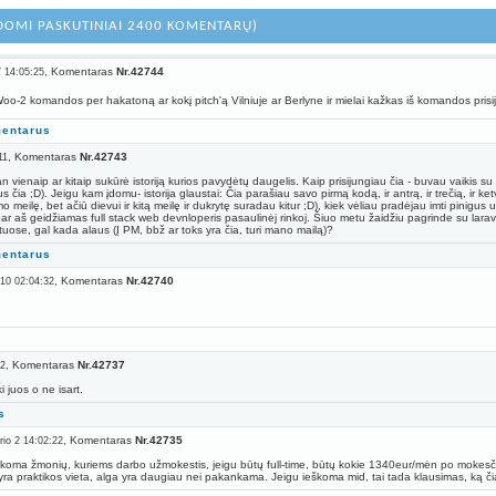
DOMI PASKUTINIAI 2400 KOMENTARŲ)
, Komentaras
Nr.42744
 14:05:25
o-2 komandos per hakatoną ar kokį pitch'ą Vilniuje ar Berlyne ir mielai kažkas iš komandos pris
mentarus
, Komentaras
Nr.42743
11
vienaip ar kitaip sukūrė istoriją kurios pavydėtų daugelis. Kaip prisijungiau čia - buvau vaikis su
us čia ;D). Jeigu kam įdomu- istorija glaustai: Čia parašiau savo pirmą kodą, ir antrą, ir trečią, ir
 meilę, bet ačiū dievui ir kitą meilę ir dukrytę suradau kitur ;D), kiek vėliau pradėjau imti pinigus
aš geidžiamas full stack web devnloperis pasaulinėj rinkoj. Šiuo metu žaidžiu pagrinde su laravel i
uose, gal kada alaus (Į PM, bbž ar toks yra čia, turi mano mailą)?
mentarus
, Komentaras
Nr.42740
 10 02:04:32
, Komentaras
Nr.42737
32
i juos o ne isart.
s
, Komentaras
Nr.42735
io 2 14:02:22
škoma žmonių, kuriems darbo užmokestis, jeigu būtų full-time, būtų kokie 1340eur/mėn po mokesčių
 yra praktikos vieta, alga yra daugiau nei pakankama. Jeigu ieškoma mid, tai tada klausimas, ką čia