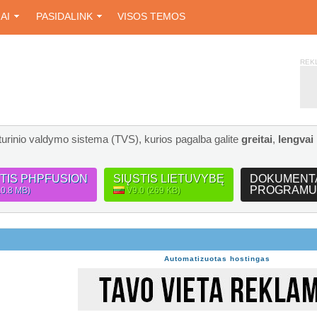
IAI
PASIDALINK
VISOS TEMOS
REK
turinio valdymo sistema (TVS), kurios pagalba galite
greitai
,
lengvai
STIS PHPFUSION
SIŲSTIS LIETUVYBĘ
DOKUMENT
PROGRAMU
10.8 MB)
V9.0 (269 KB)
Automatizuotas hostingas