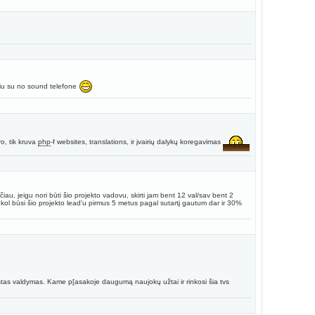
ėdžiu su no sound telefone
ro, tik kruva
php
-f websites, translations, ir įvairių dalykų koregavimas
iau, jeigu nori būti šio projekto vadovu, skirti jam bent 12 val/sav bent 2
ol kol būsi šio projekto lead'u pirmus 5 metus pagal sutartį gautum dar ir 30%
rastas valdymas. Kame p[asakoje daugumą naujokų užtai ir rinkosi šia tvs