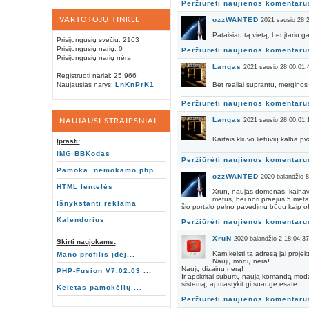
Peržiūrėti naujienos komentaru
VARTOTOJŲ TINKLE
ozzWANTED
2021 sausio 28 
Pataisiau tą vietą, bet įtariu 
Prisijungusių svečių: 2163
Prisijungusių narių: 0
Peržiūrėti naujienos komentaru
Prisijungusių narių nėra
Langas
2021 sausio 28 00:01:
Registruoti nariai: 25,966
Bet realiai suprantu, merginos l
Naujausias narys:
LnKnPrK1
Peržiūrėti naujienos komentaru
Langas
NAUJAUSI STRAIPSNIAI
2021 sausio 28 00:01:
Kartais kliuvo lietuvių kalba p
Įprasti:
IMG BBKodas
Peržiūrėti naujienos komentaru
Pamoka ,nemokamo php...
ozzWANTED
2020 balandžio 8
HTML lentelės
Xrun, naujas domenas, kainavo d
metus, bei nori praėjus 5 metai
Išnykstanti reklama
šio portalo pelno pavedimų būdu kaip ofi
Kalendorius
Peržiūrėti naujienos komentaru
XruN
2020 balandžio 2 18:04:37
Skirti naujokams:
Kam keisti tą adresą jai projek
Mano profilis įdėj...
Naujų modų nėra!
Naujų dizainų nerą!
PHP-Fusion V7.02.03 ...
Ir apskritai suburtų naują komandą modams
sistemą, apmastykit gi suauge esate
Keletas pamokėlių ...
Peržiūrėti naujienos komentaru