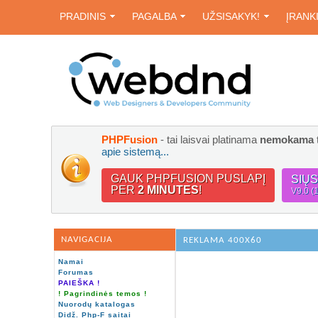
PRADINIS
PAGALBA
UŽSISAKYK!
ĮRANK
PHPFusion
- tai laisvai platinama
nemokama
apie sistemą...
GAUK PHPFUSION PUSLAPĮ
SIŲ
PER
2 MINUTES
!
V9.0 (
NAVIGACIJA
REKLAMA 400X60
Namai
Forumas
PAIEŠKA !
! Pagrindinės temos !
Nuorodų katalogas
Didž. Php-F saitai