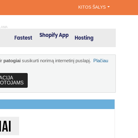
KITOS ŠALYS
LAMA
ir
patogiai
susikurti norimą internetinį puslapį.
Plačiau
ACIJA
OTOJAMS