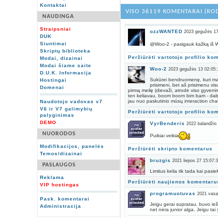
Kontaktai
VISO 36119 KOMENTARAI (RO
NAUDINGA
Straipsniai
ozzWANTED
2023 gegužės 17
DUK
Siuntimai
@Woo-2 - pasigauk kažką iš Wo
Skriptų biblioteka
Peržiūrėti vartotojo profilio ko
Modai, dizainai
Modai šiame saite
Woo-2
2023 gegužės 13 02:05:
D.U.K. Informacija
Sukūrei bendruomenę, kuri man 
Hostingai
prisimeni, bet aš prisimenu vis
Domenai
pirmą meilę (dievaži, atrodė viso gyvenimo
ten keliavau, boom boom bim bam - dabar 
jau nuo paskutinio mūsų interaction chat
Naudotojo vadovas v7
V6 ir V7 galimybių
Peržiūrėti vartotojo profilio ko
palyginimas
DEMO
VyrBenderis
2022 balandžio
NUORODOS
Puikiai veikia
Modifikacijos, panelės
Peržiūrėti skripto komentarus
Temos/dizainai
bruzgis
2021 liepos 27 15:07:
PASLAUGOS
Limitus kelia tik tada kai pasiek
Reklama
Peržiūrėti naujienos komentaru
VIP hostingas
programuotuvas
2021 vasar
Pask. komentarai
Jeigu gerai supratau, buvo ie
Administracija
net nėra junior alga. Jeigu tai