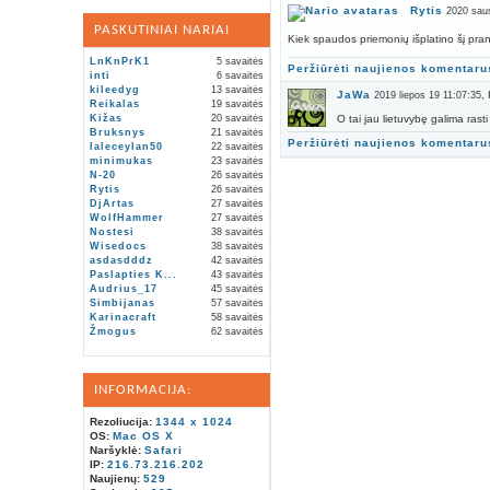
Rytis
2020 saus
PASKUTINIAI NARIAI
Kiek spaudos priemonių išplatino šį pra
LnKnPrK1
5 savaitės
Peržiūrėti naujienos komentaru
inti
6 savaitės
kileedyg
13 savaitės
JaWa
,
2019 liepos 19 11:07:35
Reikalas
19 savaitės
Kižas
20 savaitės
O tai jau lietuvybę galima rasti
Bruksnys
21 savaitės
Peržiūrėti naujienos komentaru
laleceylan50
22 savaitės
minimukas
23 savaitės
N-20
26 savaitės
Rytis
26 savaitės
DjArtas
27 savaitės
WolfHammer
27 savaitės
Nostesi
38 savaitės
Wisedocs
38 savaitės
asdasdddz
42 savaitės
Paslapties K...
43 savaitės
Audrius_17
45 savaitės
Simbijanas
57 savaitės
Karinacraft
58 savaitės
Žmogus
62 savaitės
INFORMACIJA:
Rezoliucija:
1344 x 1024
OS:
Mac OS X
Naršyklė:
Safari
IP:
216.73.216.202
Naujienų:
529