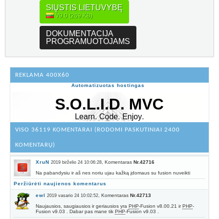
SIŲSTIS LIETUVYBĘ
V9.0 (269 KB)
DOKUMENTACIJA
PROGRAMUOTOJAMS
REKLAMA 400X60
Automatizuotas hostingas
VISO 36119 KOMENTARAI (RODOMI PASKUTINIAI 2400
KOMENTARŲ)
XruN
, Komentaras
Nr.42716
2019 birželio 24 10:06:28
Na pabandysiu ir aš nes noriu ujau kažką įdomaus su fusion nuveikti
Peržiūrėti naujienos komentarus
ewl
, Komentaras
Nr.42713
2019 vasario 24 10:02:52
Naujausios, saugiausios ir geriausios yra
PHP
-Fusion v8.00.21 ir
PHP
-
Fusion v9.03 . Dabar pas mane tik
PHP
-Fusion v9.03 .