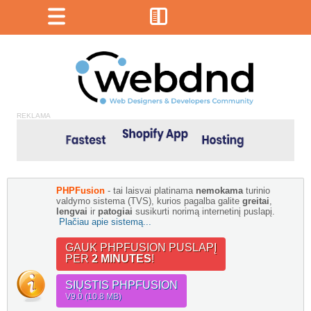
REKLAMA
PHPFusion
- tai laisvai platinama
nemokama
turinio
valdymo sistema (TVS), kurios pagalba galite
greitai
,
lengvai
ir
patogiai
susikurti norimą internetinį puslapį.
Plačiau apie sistemą...
GAUK PHPFUSION PUSLAPĮ
PER
2 MINUTES
!
SIŲSTIS PHPFUSION
V9.0 (10.8 MB)