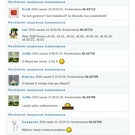
Peržiūrėti naujienos komentarus
XruN
, Komentaras
Nr.42712
2019 vasario 19 20:02:51
Tai kuri geresne? kuri instaliuoti? ks išbande kas pasidalinsit?
Peržiūrėti naujienos komentarus
ewl
, Komentaras
Nr.42711
2019 vasario 14 18:02:08
Išėjo
PHP
-Fusion v9.00, v9.01, v9.02, v8.00, v8.00.19, v8.00.20,
v8.00.21, v9.03
Peržiūrėti naujienos komentarus
JaWa
, Komentaras
Nr.42710
2019 vasario 8 08:02:13
9 išėjusi jau senai, o čia 8
.
Peržiūrėti naujienos komentarus
Kibiras
, Komentaras
Nr.42709
2019 vasario 6 13:02:50
O kartais 9 versija nėja jau išėjusi?
Peržiūrėti naujienos komentarus
JaWa
, Komentaras
Nr.42708
2019 sausio 31 09:01:28
Laukiu pilno sulietuvinimo....
Peržiūrėti naujienos komentarus
Casparas
, Komentaras
Nr.42706
2018 spalio 21 19:10:10
Malonu matyt nemirusi projekta