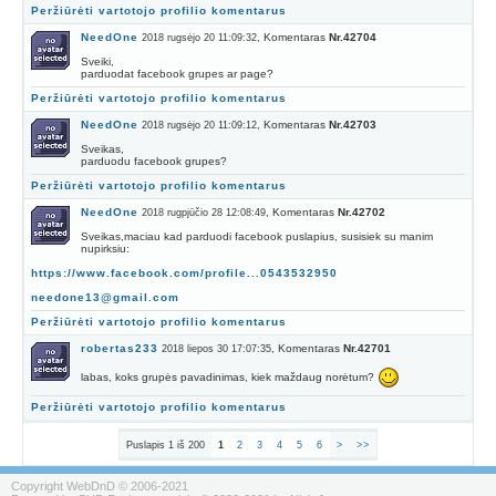
Peržiūrėti vartotojo profilio komentarus
NeedOne
, Komentaras
Nr.42704
2018 rugsėjo 20 11:09:32
Sveiki,
parduodat facebook grupes ar page?
Peržiūrėti vartotojo profilio komentarus
NeedOne
, Komentaras
Nr.42703
2018 rugsėjo 20 11:09:12
Sveikas,
parduodu facebook grupes?
Peržiūrėti vartotojo profilio komentarus
NeedOne
, Komentaras
Nr.42702
2018 rugpjūčio 28 12:08:49
Sveikas,maciau kad parduodi facebook puslapius, susisiek su manim
nupirksiu:
https://www.facebook.com/profile...0543532950
needone13@gmail.com
Peržiūrėti vartotojo profilio komentarus
robertas233
, Komentaras
Nr.42701
2018 liepos 30 17:07:35
labas, koks grupės pavadinimas, kiek maždaug norėtum?
Peržiūrėti vartotojo profilio komentarus
Puslapis 1 iš 200
1
2
3
4
5
6
>
>>
Copyright WebDnD © 2006-2021