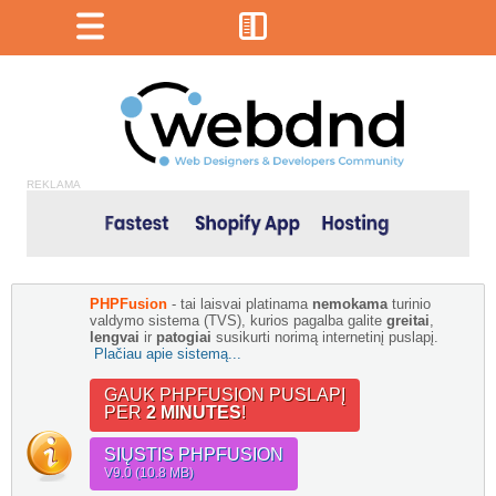
REKLAMA
PHPFusion
- tai laisvai platinama
nemokama
turinio
valdymo sistema (TVS), kurios pagalba galite
greitai
,
lengvai
ir
patogiai
susikurti norimą internetinį puslapį.
Plačiau apie sistemą...
GAUK PHPFUSION PUSLAPĮ
PER
2 MINUTES
!
SIŲSTIS PHPFUSION
V9.0 (10.8 MB)