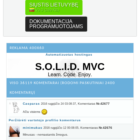
SIŲSTIS LIETUVYBĘ
V9.0 (269 KB)
DOKUMENTACIJA
PROGRAMUOTOJAMS
REKLAMA 400X60
Automatizuotas hostingas
VISO 36119 KOMENTARAI (RODOMI PASKUTINIAI 2400
KOMENTARŲ)
Casparas
, Komentaras
Nr.42677
2016 rugpjūčio 24 03:08:37
Ačiu visiems
Peržiūrėti vartotojo profilio komentarus
minimukas
, Komentaras
Nr.42676
2016 rugpjūčio 12 00:08:05
Minusas - nemastantis žmogus.