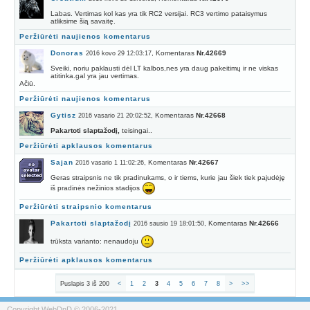
Labas. Vertimas kol kas yra tik RC2 versijai. RC3 vertimo pataisymus
atliksime šią savaitę.
Peržiūrėti naujienos komentarus
Donoras
, Komentaras
Nr.42669
2016 kovo 29 12:03:17
Sveiki, noriu paklausti dėl LT kalbos,nes yra daug pakeitimų ir ne viskas
atitinka.gal yra jau vertimas.
Ačiū.
Peržiūrėti naujienos komentarus
Gytisz
, Komentaras
Nr.42668
2016 vasario 21 20:02:52
Pakartoti slaptažodį,
teisingai..
Peržiūrėti apklausos komentarus
Sajan
, Komentaras
Nr.42667
2016 vasario 1 11:02:26
Geras straipsnis ne tik pradinukams, o ir tiems, kurie jau šiek tiek pajudėję
iš pradinės nežinios stadijos
Peržiūrėti straipsnio komentarus
Pakartoti slaptažodį
, Komentaras
Nr.42666
2016 sausio 19 18:01:50
trūksta varianto: nenaudoju
Peržiūrėti apklausos komentarus
Puslapis 3 iš 200
<
1
2
3
4
5
6
7
8
>
>>
Copyright WebDnD © 2006-2021