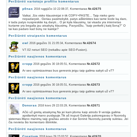
Peržiūrėti vartotojo profilio komentarus
p0nas
, Komentaras
Nr.42675
2016 rugpjūčio 10 22:08:37
Vaikai. Jūs visko klausinėjat ir tik COPY+PASTE... Taip nieko gero
nepadarysit.. Geriau pasimokykit, patys aiškinkites kas tame kode ką daro,
ir tada patys nuspreskite ką daryti... O jei kyla klausimų, tai visada yra internetas
kuriame yra begalia jau atsakytų klausimų. Pavyzdžiu, "kaip perkelti į kairį šoną?" O
tai kas padaro kad būtų ne kairėje?
Peržiūrėti straipsnio komentarus
ewl
, Komentaras
Nr.42674
2016 gegužės 31 21:05:34
V7.02 neturi SEO (nekalbu apie SEO-Fusion).
Peržiūrėti naujienos komentarus
cropp
, Komentaras
Nr.42672
2016 gegužės 30 18:05:51
Ar seo optimizavimas bus geresnis jeigu taip galima sakyti už v7?
Peržiūrėti naujienos komentarus
cropp
, Komentaras
Nr.42673
2016 gegužės 30 18:05:51
Ar seo optimizavimas bus geresnis jeigu taip galima sakyti už v7?
Peržiūrėti naujienos komentarus
Donoras
, Komentaras
Nr.42671
2016 kovo 29 22:03:29
Ačiū už greitą atsakymą.Na jei kam įdomu kaip atrodo 9 versija galima
apsilankyti mano puslapyje.Tik aš truputi Galerija pakoregavau ir Nuorodų
sistemas.Mano manimų taip gražiau atrodo ir dar šoninė Nuorodų panelę sukriau. Jei
čia nevieta šio komentaro ištrinkite.
Peržiūrėti naujienos komentarus
Creatium
, Komentaras
Nr.42670
2016 kovo 29 15:03:52