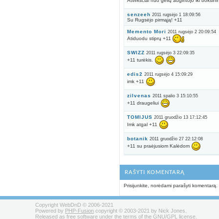
Atvirkščiai nuo gėlių augintojo iki boksin
senzeeh
2011 rugsėjo 1 18:09:56
Su Rugsėjo pirmąją! +11
Memento Mori
2011 rugsėjo 2 20:09:54
Atiduodu stiprų +11
SWIZZ
2011 rugsėjo 3 22:09:35
+11 turėkis.
edis2
2011 rugsėjo 4 15:09:29
imk +11
zilvenas
2011 spalio 3 15:10:55
+11 draugeliui
TOMIJUS
2011 gruodžio 13 17:12:45
Imk atgal +11
botanik
2011 gruodžio 27 22:12:08
+11 su praėjusiom Kalėdom
RAŠYTI KOMENTARĄ
Prisijunkite, norėdami parašyti komentarą.
Copyright WebDnD © 2006-2021
Powered by
PHP-Fusion
copyright © 2003-2021 by Nick Jones.
Released as free software under the terms of the GNU/GPL license.