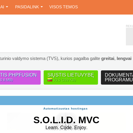
IAI
PASIDALINK
VISOS TEMOS
REK
turinio valdymo sistema (TVS), kurios pagalba galite
greitai
,
lengvai
STIS PHPFUSION
SIŲSTIS LIETUVYBĘ
DOKUMENT
PROGRAMU
10.8 MB)
V9.0 (269 KB)
Automatizuotas hostingas