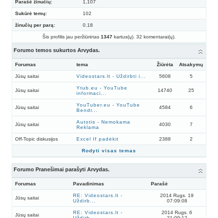
Parašė žinučių:
1,107
Sukūrė temų:
102
žinučių per parą:
0.18
Šis profilis jau peržiūrėtas
1347
kartus(ų). 32 komentarai(ų).
Forumo temos sukurtos Arvydas.
Forumas
tema
Žiūrėta
Atsakymų
Jūsų saitai
Videostars.lt - Uždirbti i...
5608
5
Ytub.eu - YouTube
Jūsų saitai
14740
25
informaci...
YouTuber.eu - YouTube
Jūsų saitai
4584
6
Bendr...
Autotis - Nemokama
Jūsų saitai
4030
7
Reklama
Off-Topic diskusijos
Excel If padėkit
2388
2
Rodyti visas temas
Forumo Pranešimai parašyti Arvydas.
Forumas
Pavadinimas
Parašė
RE: Videostars.lt -
2014 Rugs. 19
Jūsų saitai
Uždirb...
07:09:08
RE: Videostars.lt -
2014 Rugs. 6
Jūsų saitai
Uždirb...
21:09:12