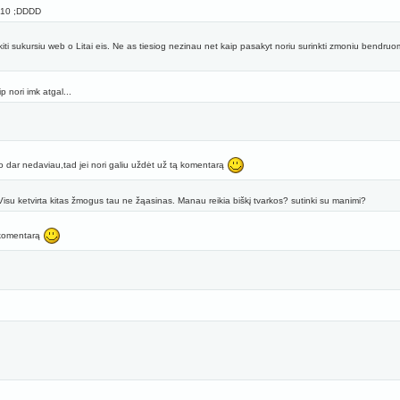
 +10 ;DDDD
iti sukursiu web o Litai eis. Ne as tiesiog nezinau net kaip pasakyt noriu surinkti zmoniu bendr
p nori imk atgal...
o dar nedaviau,tad jei nori galiu uždėt už tą komentarą
Visu ketvirta kitas žmogus tau ne žąasinas. Manau reikia biškį tvarkos? sutinki su manimi?
į komentarą