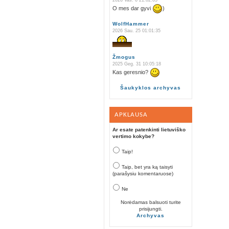
2026 Vas. 6 21:02:05
O mes dar gyvi
)
WolfHammer
2026 Sau. 25 01:01:35
Žmogus
2025 Geg. 31 10:05:18
Kas geresnio?
Šaukyklos archyvas
APKLAUSA
Ar esate patenkinti lietuviško
vertimo kokybe?
Taip!
Taip, bet yra ką taisyti
(parašysiu komentaruose)
Ne
Norėdamas balsuoti turite
prisijungti.
Archyvas