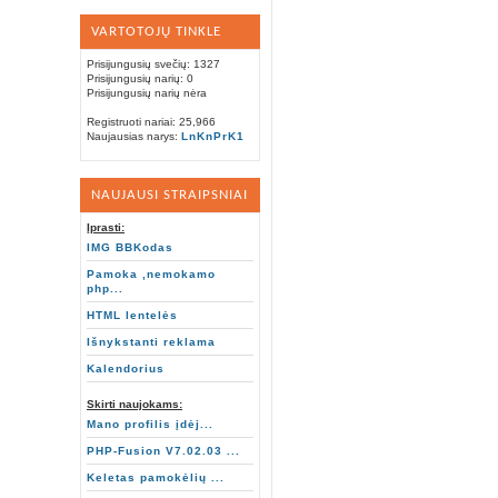
VARTOTOJŲ TINKLE
Prisijungusių svečių: 1327
Prisijungusių narių: 0
Prisijungusių narių nėra
Registruoti nariai: 25,966
Naujausias narys:
LnKnPrK1
NAUJAUSI STRAIPSNIAI
Įprasti:
IMG BBKodas
Pamoka ,nemokamo
php...
HTML lentelės
Išnykstanti reklama
Kalendorius
Skirti naujokams:
Mano profilis įdėj...
PHP-Fusion V7.02.03 ...
Keletas pamokėlių ...