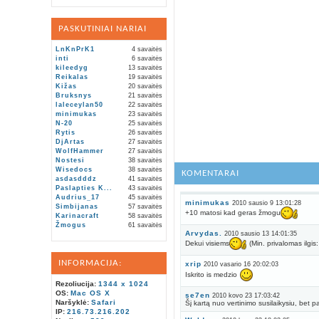
PASKUTINIAI NARIAI
LnKnPrK1
4 savaitės
inti
6 savaitės
kileedyg
13 savaitės
Reikalas
19 savaitės
Kižas
20 savaitės
Bruksnys
21 savaitės
laleceylan50
22 savaitės
minimukas
23 savaitės
N-20
25 savaitės
Rytis
26 savaitės
DjArtas
27 savaitės
WolfHammer
27 savaitės
Nostesi
38 savaitės
Wisedocs
38 savaitės
KOMENTARAI
asdasdddz
41 savaitės
Paslapties K...
43 savaitės
Audrius_17
45 savaitės
minimukas
2010 sausio 9 13:01:28
Simbijanas
57 savaitės
+10 matosi kad geras žmogu
Karinacraft
58 savaitės
Žmogus
61 savaitės
Arvydas.
2010 sausio 13 14:01:35
Dekui visiems
(Min. privalomas ilgis
INFORMACIJA:
xrip
2010 vasario 16 20:02:03
Iskrito is medzio
Rezoliucija:
1344 x 1024
OS:
Mac OS X
se7en
2010 kovo 23 17:03:42
Naršyklė:
Safari
Šį kartą nuo vertinimo susilaikysiu, bet p
IP:
216.73.216.202