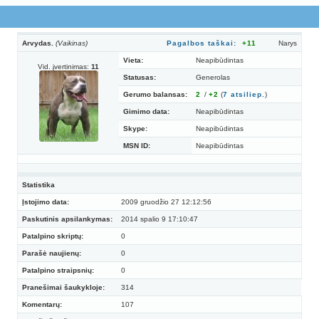
Arvydas.
(Vaikinas)
Pagalbos taškai:
+11
Narys
Vieta:
Neapibūdintas
Vid. įvertinimas:
11
Statusas:
Generolas
Gerumo balansas:
2
/
+2
(
7
atsiliep.
)
Gimimo data:
Neapibūdintas
Skype:
Neapibūdintas
MSN ID:
Neapibūdintas
Statistika
Įstojimo data:
2009 gruodžio 27 12:12:56
Paskutinis apsilankymas:
2014 spalio 9 17:10:47
Patalpino skriptų:
0
Parašė naujienų:
0
Patalpino straipsnių:
0
Pranešimai šaukykloje:
314
Komentarų:
107