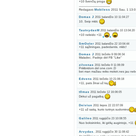
+10 švenčių proga
----------------------------------
Redagavo
Mobiless
2011 Sau. 1 13:0
Domas J
2011 balandžio 10 11:04:27
10. Seip mldc
TautvydasM
2011 balandžio 10 13:04:20
+10 neleido +11
SmOoler
2011 balandžio 22 10:04:44
+11 sąžiningas, padedantis. mldc!
Domas J
2011 birželio 9 09:06:34
Maladec. Padėjo dėl FB ''Like''
zilvenas
2011 birželio 9 11:06:09
Priiiibridom dėl one.com ;D
bet man mažiau reiks mokėt.nes jau nebe
Edvens
2011 birželio 10 21:06:18
+11, pats žinai už ką.
t0mas
2011 birželio 12 16:06:05
Dėkui už pagalbą
Deiviux
2011 liepos 22 22:07:09
+11 už saitą, kurio turinys sudomino
Galileo
2011 rugpjūčio 23 10:08:55
Nuo boksininko, iki gėlių augintojo, +11
Arvydas.
2011 rugpjūčio 30 11:08:42