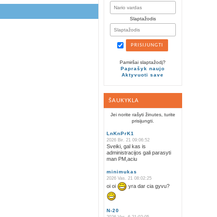
Slaptažodis
Pamiršai slaptažodį?
Paprašyk naujo
Aktyvuoti save
ŠAUKYKLA
Jei norite rašyti žinutes, turite
prisijungti.
LnKnPrK1
2026 Bir. 21 09:06:52
Sveiki, gal kas is
administracijos gali parasyti
man PM,aciu
minimukas
2026 Vas. 21 08:02:25
oi oi
yra dar cia gyvu?
N-20