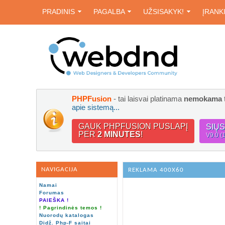
PRADINIS
PAGALBA
UŽSISAKYK!
ĮRANK
PHPFusion
- tai laisvai platinama
nemokama
apie sistemą...
GAUK PHPFUSION PUSLAPĮ
SIŲ
PER
2 MINUTES
!
V9.0 (
NAVIGACIJA
REKLAMA 400X60
Namai
Forumas
PAIEŠKA !
! Pagrindinės temos !
Nuorodų katalogas
Didž. Php-F saitai