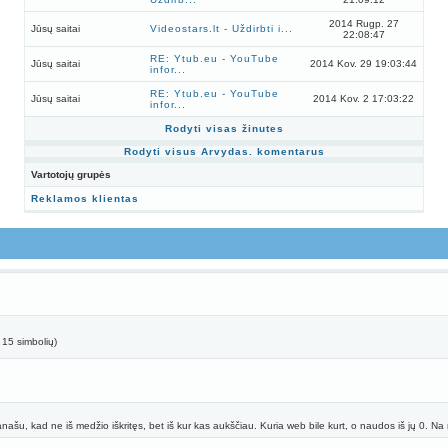
2014 Rugp. 27
Jūsų saitai
Videostars.lt - Uždirbti i...
22:08:47
RE: Ytub.eu - YouTube
Jūsų saitai
2014 Kov. 29 19:03:44
infor...
RE: Ytub.eu - YouTube
Jūsų saitai
2014 Kov. 2 17:03:22
infor...
Rodyti visas žinutes
Rodyti visus Arvydas. komentarus
Vartotojų grupės
Reklamos klientas
: 15 simbolių)
anašu, kad ne iš medžio iškritęs, bet iš kur kas aukščiau. Kuria web bile kurt, o naudos iš jų 0. Na ne