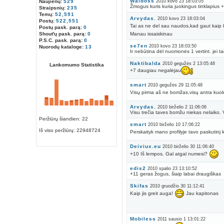
Waldoss
Naujienų:
529
2010 kovo 23 18:03:05
Žmogus kuris kuria juokingus tinklapius
Straipsnių:
235
Temų:
52,591
Arvydas.
2010 kovo 23 18:03:04
Postų:
522,551
Tai as ne del sau naudos,kad gaut kaip k
Postų pask. parą:
0
Shout'ų pask. parą:
0
Manau issaiskinau
P.S.C. pask. parą:
0
se7en
2010 kovo 23 18:03:50
Nuorodų kataloge:
13
Ir nebūtina dėl nuomonės 1 vertint. jei tai
Naktibalda
2010 gegužės 2 13:05:48
Lankomumo Statistika
+7 daugiau negalėjau
smart
2010 gegužės 29 11:05:48
Visų pirma aš ne bomžas,visų antra kuol
Arvydas.
2010 birželio 2 11:06:06
Visu trečia taves bomžu niekas nelaiko. 
Peržiūrų šiandien: 22
smart
2010 birželio 10 17:06:22
Iš viso peržiūrų:
22948724
Perskaityk mano profilyje tavo paskutin
Deiviux.eu
2010 birželio 30 11:06:40
+10 Iš lempos. Gal atgal numesi?
edis2
2010 spalio 23 13:10:52
+11 geras žogus, šiaip labai draugiškas
Skifas
2010 gruodžio 30 11:12:41
Kaip jis greit auga!
Jau kapitonas
Mobiless
2011 sausio 1 13:01:22