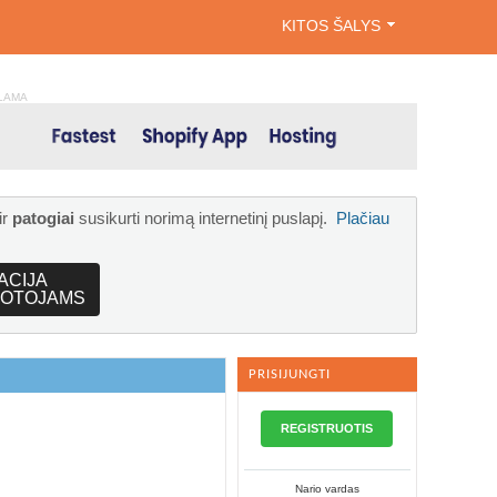
KITOS ŠALYS
LAMA
ir
patogiai
susikurti norimą internetinį puslapį.
Plačiau
ACIJA
OTOJAMS
PRISIJUNGTI
REGISTRUOTIS
Nario vardas