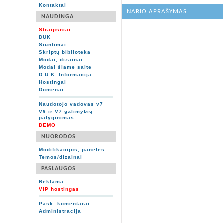
Kontaktai
NARIO APRAŠYMAS
NAUDINGA
Straipsniai
DUK
Siuntimai
Skriptų biblioteka
Modai, dizainai
Modai šiame saite
D.U.K. Informacija
Hostingai
Domenai
Naudotojo vadovas v7
V6 ir V7 galimybių
palyginimas
DEMO
NUORODOS
Modifikacijos, panelės
Temos/dizainai
PASLAUGOS
Reklama
VIP hostingas
Pask. komentarai
Administracija