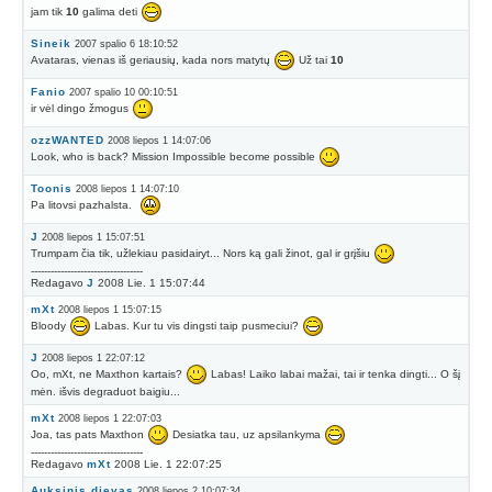
jam tik
10
galima deti
Sineik
2007 spalio 6 18:10:52
Avataras, vienas iš geriausių, kada nors matytų
Už tai
10
Fanio
2007 spalio 10 00:10:51
ir vėl dingo žmogus
ozzWANTED
2008 liepos 1 14:07:06
Look, who is back? Mission Impossible become possible
Toonis
2008 liepos 1 14:07:10
Pa litovsi pazhalsta.
J
2008 liepos 1 15:07:51
Trumpam čia tik, užlekiau pasidairyt... Nors ką gali žinot, gal ir grįšiu
----------------------------------
Redagavo
J
2008 Lie. 1 15:07:44
mXt
2008 liepos 1 15:07:15
Bloody
Labas. Kur tu vis dingsti taip pusmeciui?
J
2008 liepos 1 22:07:12
Oo, mXt, ne Maxthon kartais?
Labas! Laiko labai mažai, tai ir tenka dingti... O šį
mėn. išvis degraduot baigiu...
mXt
2008 liepos 1 22:07:03
Joa, tas pats Maxthon
Desiatka tau, uz apsilankyma
----------------------------------
Redagavo
mXt
2008 Lie. 1 22:07:25
Auksinis dievas
2008 liepos 2 10:07:34