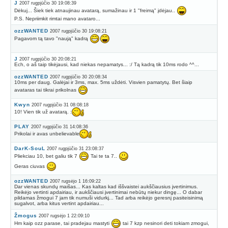
J
2007 rugpjūčio 30 19:08:39
Dėkuj... Šiek tiek atnaujinau avatarą, sumažinau ir 1 "freimą" įdėjau..
P.S. Nepriimkit rimtai mano avataro...
ozzWANTED
2007 rugpjūčio 30 19:08:21
Pagavom tą tavo "naują" kadrą
J
2007 rugpjūčio 30 20:08:21
Ech, o aš taip tikėjausi, kad niekas nepamatys... :/ Tą kadrą tik 10ms rodo ^^...
ozzWANTED
2007 rugpjūčio 30 20:08:34
10ms per daug. Galėjai ir 3ms, max. 5ms uždėti. Visvien pamatytų. Bet šiaip
avataras tai tikrai prikolnas
Kwyn
2007 rugpjūčio 31 08:08:18
10! Vien tik už avatarą. :
PLAY
2007 rugpjūčio 31 14:08:36
Prikolai ir avas unbelievable
DarK-SouL
2007 rugpjūčio 31 23:08:37
Pliekciau 10, bet galiu tik 7
Tai te ta 7..
Geras ciuvas
ozzWANTED
2007 rugsėjo 1 16:09:22
Dar vienas skundų maišas... Kas kaltas kad iššvaistei aukščiausius įvertinimus.
Reikėjo vertinti apdairiau, ir aukščiausi įvertinimai nebūtų niekur dingę... O dabar
pildamas žmogui 7 jam tik numuši vidurkį... Tad arba reikėjo geresnį pasiteisinimą
sugalvot, arba kitus vertint apdairiau...
Žmogus
2007 rugsėjo 1 22:09:10
Hm kaip ozz parase, tai pradejau mastyti
tai 7 kzp nesinori deti tokiam zmogui,