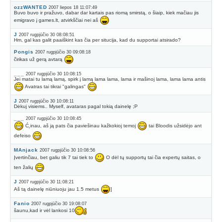
ozzWANTED
2007 liepos 18 11:07:49
Buvo buvo ir pražuvo, dabar dar kartais pas riomą smirstą, o šiaip, kiek mačiau jis
emigravo į games.lt, atvirkščiai nei aš
J
2007 rugpjūčio 30 08:08:51
Hm, gal kas galit paaiškint kas čia per situcija, kad du supportai atsirado?
Pongis
2007 rugpjūčio 30 09:08:18
čirikas už gerą avtarą
___
2007 rugpjūčio 30 10:08:15
Jei matai tu lamą lamą, spirk į lamą lama lama, lama ir mašinoj lama, lama lama antis
Avatras tai tikrai "galingas"
J
2007 rugpjūčio 30 10:08:11
Dėkuj visiems.. Myself, avataras pagal tokią dainelę ;P
___
2007 rugpjūčio 30 10:08:45
Ć˛inau, aš ją pats čia paviešinau kažkokioj temoj
tai Bloodis užsidėjo ant
defeiso
MAnjack
2007 rugpjūčio 30 10:08:56
Įvertinčiau, bet galiu tik 7 tai tiek to
O dėl tų supportų tai čia expertų saitas, o
ten žalių
J
2007 rugpjūčio 30 11:08:21
Aš tą dainelę niūniuoju jau 1.5 metus
]
Fanio
2007 rugpjūčio 30 19:08:07
šaunu,kad ir vėl lankosi 10