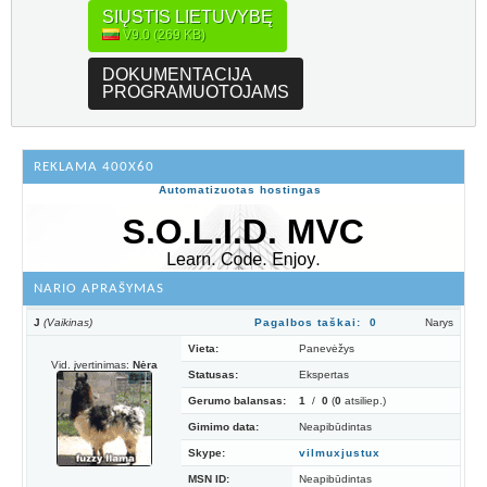
SIŲSTIS LIETUVYBĘ
V9.0 (269 KB)
DOKUMENTACIJA
PROGRAMUOTOJAMS
REKLAMA 400X60
Automatizuotas hostingas
NARIO APRAŠYMAS
J
(Vaikinas)
Pagalbos taškai: 0
Narys
Vieta:
Panevėžys
Vid. įvertinimas:
Nėra
Statusas:
Ekspertas
Gerumo balansas:
1
/
0
(
0
atsiliep.)
Gimimo data:
Neapibūdintas
Skype:
vilmuxjustux
MSN ID:
Neapibūdintas