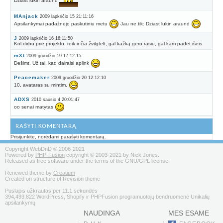
Dziast lukin araund
MAnjack
2009 lapkričio 15 21:11:16
Apsilankymai padažnėjo paskutiniu metu
Jau ne tik: Dziast lukin araund
J
2009 lapkričio 16 16:11:50
Kol dirbu prie projekto, reik ir čia žvilgtelt, gal kažką gero rasiu, gal kam padėt išeis.
mXt
2009 gruodžio 19 17:12:15
Dešimt. Už tai, kad dairaisi aplink
Peacemaker
2009 gruodžio 20 12:12:10
10, avataras su mintim.
ADXS
2010 sausio 4 20:01:47
oo senai matytas
RAŠYTI KOMENTARĄ
Prisijunkite, norėdami parašyti komentarą.
Copyright WebDnD © 2006-2021
Powered by
PHP-Fusion
copyright © 2003-2021 by Nick Jones.
Released as free software under the terms of the GNU/GPL license.
Renewed theme by
Creatium
Created on structure of Revision theme
Puslapis užkrautas per 11.1 sekundes
394,493,822 WordPress, Shopify ir PHPFusion programuotojų bendruomenė Unikalių
apsilankymų
NAUDINGA
MES ESAME