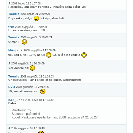
J
2008 liepos 21 21:07:08
Pasinešiau ant Team Fortress 2, neaišku kada grįšiu (vėl!)
Toonis
2008 liepos 21 22:07:20
Džys koks gaidys.
Ir kaip galima lošt.
frix
2008 rugpjūčio 3 10:08:36
Už kietą avatarą duodu 10.
Toonis
2008 rugpjūčio 3 10:08:21
O man?
MAnjack
2008 rugpjūčio 3 12:08:09
frix, kad tu tiek 10-tų neturi
Gal 6 iš eilės uždėjo
J
2008 rugpjūčio 21 20:08:09
Vėl vaidenuosi
Toonis
2008 rugpjūčio 21 21:08:53
Ghostbusters! I ain't afraid of no ghost. Ghostbusters
DvB
2008 gruodžio 18 22:12:25
10, seniai bematytas.
bad_user
2009 kovo 18 17:03:30
Balsai:
Varotojas: frix
Statusas: pažeminti
Kodėl: Paskutinis apsilankymas: 2008 rugpjūčio 24 21:50:27
J
2009 rugpjūčio 16 17:08:40