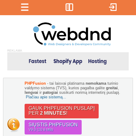
REKLAMA
PHPFusion
- tai laisvai platinama
nemokama
turinio
valdymo sistema (TVS), kurios pagalba galite
greitai
,
lengvai
ir
patogiai
susikurti norimą internetinį puslapį.
Plačiau apie sistemą...
GAUK PHPFUSION PUSLAPĮ
PER
2 MINUTES
!
SIŲSTIS PHPFUSION
V9.0 (10.8 MB)