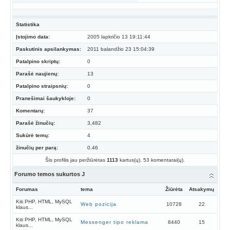
Statistika
Įstojimo data:
2005 lapkričio 13 19:11:44
Paskutinis apsilankymas:
2011 balandžio 23 15:04:39
Patalpino skriptų:
0
Parašė naujienų:
13
Patalpino straipsnių:
0
Pranešimai šaukykloje:
0
Komentarų:
37
Parašė žinučių:
3,482
Sukūrė temų:
4
žinučių per parą:
0.46
Šis profilis jau peržiūrėtas
1113
kartus(ų). 53 komentarai(ų).
Forumo temos sukurtos J
Forumas
tema
Žiūrėta
Atsakymų
Kiti PHP, HTML, MySQL
Web pozicija
10728
22
klaus...
Kiti PHP, HTML, MySQL
Messenger tipo reklama
8440
15
klaus...