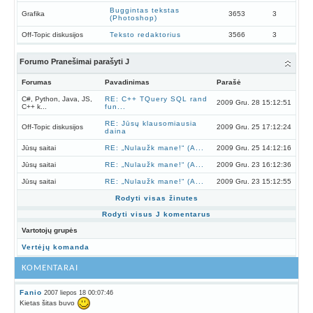
Buggintas tekstas
Grafika
3653
3
(Photoshop)
Off-Topic diskusijos
Teksto redaktorius
3566
3
Forumo Pranešimai parašyti J
Forumas
Pavadinimas
Parašė
C#, Python, Java, JS,
RE: C++ TQuery SQL rand
2009 Gru. 28 15:12:51
C++ k...
fun...
RE: Jūsų klausomiausia
Off-Topic diskusijos
2009 Gru. 25 17:12:24
daina
Jūsų saitai
RE: „Nulaužk mane!“ (A...
2009 Gru. 25 14:12:16
Jūsų saitai
RE: „Nulaužk mane!“ (A...
2009 Gru. 23 16:12:36
Jūsų saitai
RE: „Nulaužk mane!“ (A...
2009 Gru. 23 15:12:55
Rodyti visas žinutes
Rodyti visus J komentarus
Vartotojų grupės
Vertėjų komanda
KOMENTARAI
Fanio
2007 liepos 18 00:07:46
Kietas šitas buvo