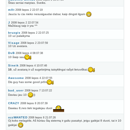
Šitas seniai matytas. Sveiks.
mXt
2008 liepos 2 22:07:19
Jauciu tu cia nieko nesusigaudai dabar, kaip dingsti ilgam
J
2008 liepos 2 22:07:54
Maždaug taip ir yra ^^
bruzgis
2008 liepos 2 22:07:25
10 uz palaikyma
Visage
2008 liepos 2 23:07:59
10 Uz avatara.
DvB
2008 liepos 4 08:07:38
10 šiaip sau
Sineik
2008 liepos 4 10:07:46
10
, už avatarą ir už sugebėjimą taisyklingai rašyti lietuviškai.
Awesome
2008 liepos 4 22:07:55
Dis guy has some good pr0n
bad_user
2008 liepos 7 13:07:22
Daviau jau 10
))
CRAZY
2008 liepos 8 20:07:39
Dawiau 8,nes tiek tegalejau duot
ozzWANTED
2008 liepos 8 21:07:26
Oj koks melagėlis. Aš kūriau šią sistemą ir galiu pasakyt, jeigu galėjai 8 duoti, tai ir 10
galėjai