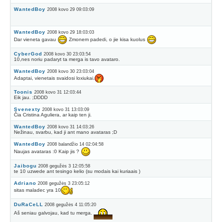
WantedBoy
2008 kovo 29 09:03:09
WantedBoy
2008 kovo 29 18:03:03
Dar vieneta gavau
Zmonem padedi, o jie kisa kuolus
CyberGod
2008 kovo 30 23:03:54
10,nes noriu padaryt ta merga is tavo avataro.
WantedBoy
2008 kovo 30 23:03:04
Adaptai, vienetais svaidosi loxiukai.
Toonis
2008 kovo 31 12:03:44
Eik jau. ;DDDD
Svenexty
2008 kovo 31 13:03:09
Čia Cristina Aguliera, ar kaip ten ji.
WantedBoy
2008 kovo 31 14:03:26
Nežinau, svarbu, kad ji ant mano avataras ;D
WantedBoy
2008 balandžio 14 02:04:58
Naujas avataras :0 Kaip jis ?
Jaibogu
2008 gegužės 3 12:05:58
te 10 uzwede ant tesingo kelio (su modais kai kuriaais )
Adriano
2008 gegužės 3 23:05:12
sitas maladec yra 10
DuRaCeLL
2008 gegužės 4 11:05:20
Aš seniau galvojau, kad tu merga.