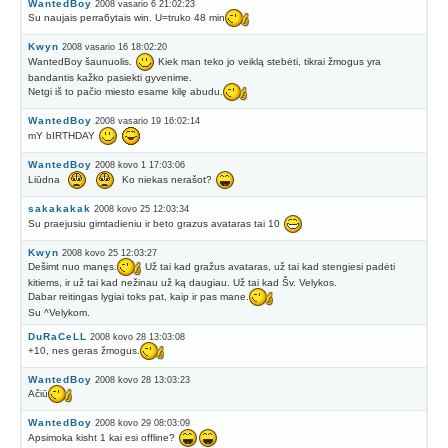
WantedBoy
2008 vasario 6 21:02:23
Su naujais perra6ytais win. U=truko 48 min
Kwyn
2008 vasario 16 18:02:20
WantedBoy šaunuolis.
Kiek man teko jo veiklą stebėti, tikrai žmogus yra
bandantis kažko pasiekti gyvenime.
Netgi iš to pačio miesto esame kilę abudu.
WantedBoy
2008 vasario 19 16:02:14
mY bIRTHDAY
WantedBoy
2008 kovo 1 17:03:06
Liūdna
Ko niekas nerašot?
sakakakak
2008 kovo 25 12:03:34
Su praejusiu gimtadieniu ir beto grazus avataras tai 10
Kwyn
2008 kovo 25 12:03:27
Dešimt nuo manęs.
Už tai kad gražus avataras, už tai kad stengiesi padėti
kitiems, ir už tai kad nežinau už ką daugiau. Už tai kad Šv. Velykos.
Dabar reitingas lygiai toks pat, kaip ir pas mane.
Su ^Velykom.
DuRaCeLL
2008 kovo 28 13:03:08
+10, nes geras žmogus.
WantedBoy
2008 kovo 28 13:03:23
Ačiū
WantedBoy
2008 kovo 29 08:03:09
Apsimoka kisht 1 kai esi offline?