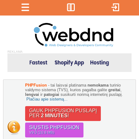
REKLAMA
PHPFusion
- tai laisvai platinama
nemokama
turinio
valdymo sistema (TVS), kurios pagalba galite
greitai
,
lengvai
ir
patogiai
susikurti norimą internetinį puslapį.
Plačiau apie sistemą...
GAUK PHPFUSION PUSLAPĮ
PER
2 MINUTES
!
SIŲSTIS PHPFUSION
V9.0 (10.8 MB)