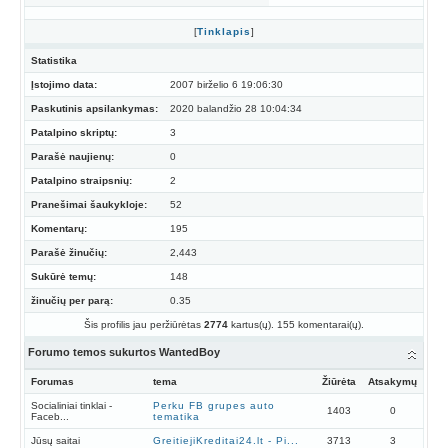
[
Tinklapis
]
Statistika
Įstojimo data:
2007 birželio 6 19:06:30
Paskutinis apsilankymas:
2020 balandžio 28 10:04:34
Patalpino skriptų:
3
Parašė naujienų:
0
Patalpino straipsnių:
2
Pranešimai šaukykloje:
52
Komentarų:
195
Parašė žinučių:
2,443
Sukūrė temų:
148
žinučių per parą:
0.35
Šis profilis jau peržiūrėtas
2774
kartus(ų). 155 komentarai(ų).
Forumo temos sukurtos WantedBoy
Forumas
tema
Žiūrėta
Atsakymų
Socialiniai tinklai -
Perku FB grupes auto
1403
0
Faceb...
tematika
Jūsų saitai
GreitiejiKreditai24.lt - Pi...
3713
3