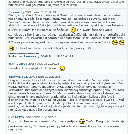
Jei reikės, privažiuosi prie tavo shoolios ir su veidrodiniu fotiku pasidarysiu dar 5 tavo
nuotraukas. Tad gali patikėt, ką reiks tą ir ižiūrėsim.
Svenexty
2008 sausio 28 20:01:09
Pirma, neapažinsi. Antra, užsisvaigai. Trečia aš su vyrais kurie tiktų man į senelius
nebendrauju, pašol šachmatais žaist. Man px, kad šeškuos gyveni, kaip ir dar
"keletas" žmonių. Nerodai savo foto, parodyk savo mašinos, manau anksčiau ar
vėliau tkr pastebėtas būsi ir jei toks kietas, tai ko anksčiau nepakliuvau tau šeškuos,
jei einu kur nors, tas kur nors būna šeškuos.
P.s. Kada šalta aš į lauką
stengiuos eit kiek įmanoma rečiau, nepakenčiu šalčio, įdomu kaip tu ten privažiuosi ir
nufotkinsi... Jau įsivaizduoju zapiką atriedantį į mano klasę, valgyklą ar dar kur nors.
P.S. esu pamoloninta, kad pats ozz nepastebėtas bandys mane nufotkint.
Juokas ima... Nors nusprok. U go boy... No, wrealy... Go.
----------------------------------
Redagavo
Svenexty
2008 Sau. 28 20:01:32
WantedBoy
2008 sausio 28 20:01:28
Prasidėjo kas kurį aplenks lenktynės
ozzWANTED
2008 sausio 28 20:01:26
Negyvenu aš šeškinėj, bet nuvažiuoti man tikrai nėra sunku. Antras dalykas - prie ko
čia kažkokie draugavimai - tu kažką leptelėjai kad turiu tik prastos kokybės foto. Dar
vienas dalykas - apie veidrodinius fotoaparatus visiškai nieko nenusimanai.
Veidrodiniai fotoaparatai pasižymi realiai didžiausią skiriamąją optine geba - ~12Mpix,
bei su gerais lešiais iki 25x zoom'o. Man užtenka atsistot stovėjimo aikštelėje keli
šimtai metrų iki tavo mokyklos, pradaryti langą ir pliaukštelt keliasdešimt foto į
išeinančius mokinius. 3 dalykas, tu visada "I could" interpretuoji kaip "I will do"... Vnž
ir vėl neperskaitei ką parašiau... Faktas yra tas, kad nei tavo asmenybė nei tavo
amžius, nei išvaizda tikrai nėra jokia čia paslaptis, bent jau man, lygiai taip pat kaip ir
nemažos kitos dalies šio portalo narių.
Svenexty
2008 sausio 28 20:01:37
Pfff, dbr košmarus sapnuosiu... Ozz mane pažįsta.
OmFg. Emigruoju į Vokietyją,
pasikeičiu vardą į Giunteris, pavardę į TokioHotel ir naiviai tikiuos, kad ozz manęs
neperpras.
----------------------------------