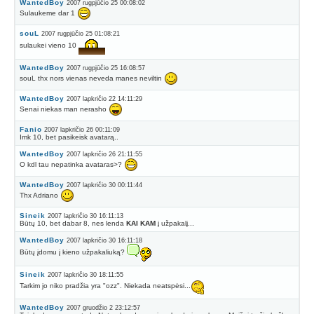
WantedBoy
2007 rugpjūčio 25 00:08:02
Sulaukeme dar 1
souL
2007 rugpjūčio 25 01:08:21
sulaukei vieno 10
WantedBoy
2007 rugpjūčio 25 16:08:57
souL thx nors vienas neveda manes neviltin
WantedBoy
2007 lapkričio 22 14:11:29
Senai niekas man nerasho
Fanio
2007 lapkričio 26 00:11:09
Imk 10, bet pasikeisk avatarą..
WantedBoy
2007 lapkričio 26 21:11:55
O kdl tau nepatinka avataras>?
WantedBoy
2007 lapkričio 30 00:11:44
Thx Adriano
Sineik
2007 lapkričio 30 16:11:13
Būtų 10, bet dabar 8, nes lenda
KAI KAM
į užpakalį...
WantedBoy
2007 lapkričio 30 16:11:18
Būtų įdomu į kieno užpakaliuką?
Sineik
2007 lapkričio 30 18:11:55
Tarkim jo niko pradžia yra "ozz". Niekada neatspėsi...
WantedBoy
2007 gruodžio 2 23:12:57