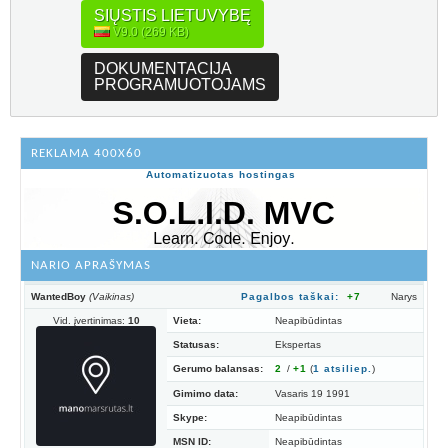
SIŲSTIS LIETUVYBĘ
V9.0 (269 KB)
DOKUMENTACIJA
PROGRAMUOTOJAMS
REKLAMA 400X60
Automatizuotas hostingas
NARIO APRAŠYMAS
WantedBoy
(Vaikinas)
Pagalbos taškai:
+7
Narys
Vid. įvertinimas:
10
Vieta:
Neapibūdintas
Statusas:
Ekspertas
Gerumo balansas:
2
/
+1
(
1
atsiliep.
)
Gimimo data:
Vasaris 19 1991
Skype:
Neapibūdintas
MSN ID:
Neapibūdintas