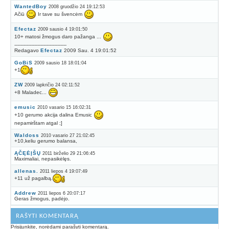
WantedBoy
2008 gruodžio 24 19:12:53
Ačiū
Ir tave su švencėm
Efectaz
2009 sausio 4 19:01:50
10+ matosi žmogus daro pažanga ...
----------------------------------
Redagavo
Efectaz
2009 Sau. 4 19:01:52
GoBiS
2009 sausio 18 18:01:04
+1
ZW
2009 lapkričio 24 02:11:52
+8 Maladec...
emusic
2010 vasario 15 16:02:31
+10 gerumo akcija dalina Emusic
nepamirštam atgal ;]
Waldoss
2010 vasario 27 21:02:45
+10,keliu gerumo balansa,
ĄČĘĖĮŠŲ
2011 birželio 29 21:06:45
Maximaliai, nepasikėlęs.
allenas.
2011 liepos 4 19:07:49
+11 už pagalbą.
Addrew
2011 liepos 6 20:07:17
Geras žmogus, padėjo.
RAŠYTI KOMENTARĄ
Prisijunkite, norėdami parašyti komentarą.