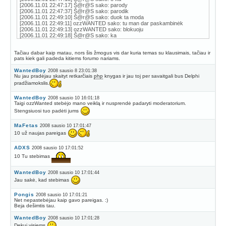
[2006.11.01 22:47:17] Š@r@S sako: parody
[2006.11.01 22:47:37] Š@r@S sako: parodik
[2006.11.01 22:49:10] Š@r@S sako: duok ta moda
[2006.11.01 22:49:11] ozzWANTED sako: tu man dar paskambinėk
[2006.11.01 22:49:13] ozzWANTED sako: blokuoju
[2006.11.01 22:49:18] Š@r@S sako: ka
Tačiau dabar kaip matau, nors šis žmogus vis dar kuria temas su klausimais, tačiau ir
pats kiek gali padeda kitiems forumo nariams.
WantedBoy
2008 sausio 8 23:01:38
Nu jau pradėjau skaityt retkarčiais
php
knygas ir jau toj per savaitgali bus Delphi
pradžiamokslis.
WantedBoy
2008 sausio 10 16:01:18
Taigi ozzWanted stebėjo mano veiklą ir nusprendė padaryti moderatorium.
Stengsiuosi tuo padėti jums
MaFetas
2008 sausio 10 17:01:47
10 už naujas pareigas
ADXS
2008 sausio 10 17:01:52
10 Tu stebimas
WantedBoy
2008 sausio 10 17:01:44
Jau sakė, kad stebimas
Pongis
2008 sausio 10 17:01:21
Net nepastebėjau kaip gavo pareigas. :)
Beja dešimtis tau.
WantedBoy
2008 sausio 10 17:01:28
Dekui visiems