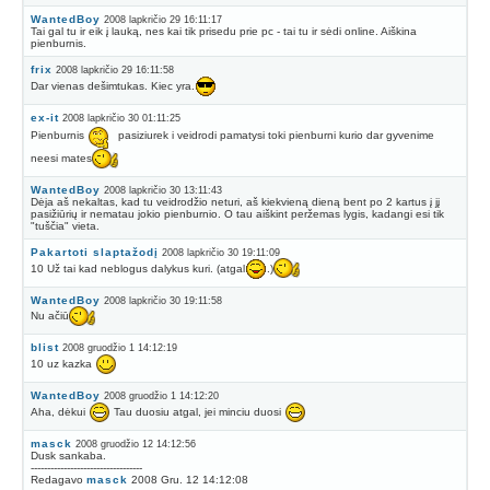
WantedBoy
2008 lapkričio 29 16:11:17
Tai gal tu ir eik į lauką, nes kai tik prisedu prie pc - tai tu ir sėdi online. Aiškina
pienburnis.
frix
2008 lapkričio 29 16:11:58
Dar vienas dešimtukas. Kiec yra.
ex-it
2008 lapkričio 30 01:11:25
Pienburnis
pasiziurek i veidrodi pamatysi toki pienburni kurio dar gyvenime
neesi mates
WantedBoy
2008 lapkričio 30 13:11:43
Dėja aš nekaltas, kad tu veidrodžio neturi, aš kiekvieną dieną bent po 2 kartus į jį
pasižiūrių ir nematau jokio pienburnio. O tau aiškint peržemas lygis, kadangi esi tik
"tuščia" vieta.
Pakartoti slaptažodį
2008 lapkričio 30 19:11:09
10 Už tai kad neblogus dalykus kuri. (atgal
.)
WantedBoy
2008 lapkričio 30 19:11:58
Nu ačiū
blist
2008 gruodžio 1 14:12:19
10 uz kazka
WantedBoy
2008 gruodžio 1 14:12:20
Aha, dėkui
Tau duosiu atgal, jei minciu duosi
masck
2008 gruodžio 12 14:12:56
Dusk sankaba.
----------------------------------
Redagavo
masck
2008 Gru. 12 14:12:08