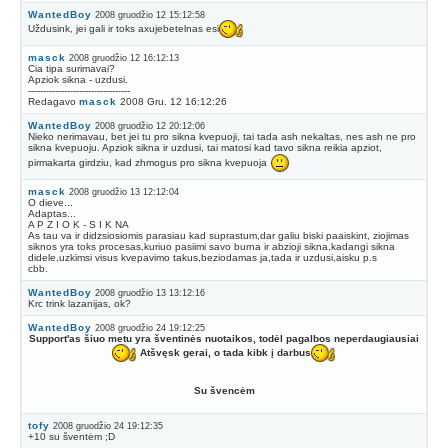
WantedBoy
2008 gruodžio 12 15:12:58
Uždusink, jei gali ir toks axujebetelnas esi
masck
2008 gruodžio 12 16:12:13
Cia tipa surimavai?
Apziok sikna - uzdusi.
----------------------------------
Redagavo
masck
2008 Gru. 12 16:12:26
WantedBoy
2008 gruodžio 12 20:12:06
Nieko nerimavau, bet jei tu pro sikna kvepuoji, tai tada ash nekaltas, nes ash ne pro
sikna kvepuoju. Apziok sikna ir uzdusi, tai matosi kad tavo sikna reikia apziot,
pirmakarta girdziu, kad zhmogus pro sikna kvepuoja
masck
2008 gruodžio 13 12:12:04
O dieve...
Adaptas...
A P Z I O K - S I K NA
As tau va ir didzsiosiomis parasiau kad suprastum,dar galiu biski paaiskint, ziojimas
siknos yra toks procesas,kuriuo pasiimi savo burna ir abzioji sikna,kadangi sikna
didele,uzkimsi visus kvepavimo takus,beziodamas ja,tada ir uzdusi,aisku p.s
cbb.
WantedBoy
2008 gruodžio 13 13:12:16
Krc trink lazanijas, ok?
WantedBoy
2008 gruodžio 24 19:12:25
Support'as šiuo metu yra šventinės nuotaikos, todėl pagalbos neperdaugiausiai
Atšvęsk gerai, o tada kibk į darbus
Su švencėm
tofy
2008 gruodžio 24 19:12:35
+10 su šventėm ;D