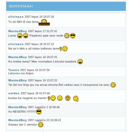
KOMENTARAI
zilvinass
2007 liepos 16 16:07:34
Tu tai tilėk iš viso lama
WantedBoy
2007 liepos 17 01:07:41
Lama
Patylesiu apie tave mulki
zilvinass
2007 liepos 18 02:07:12
Na tai ir tilėk o aš tolaiu kalbėsiu lame
WantedBoy
2007 liepos 18 16:07:01
Ka reiskia lama? Man normaliam Lietuviui isaiskink
Toonis
2007 liepos 18 16:07:59
Lietuvos oro linijos.
WantedBoy
2007 liepos 19 13:07:22
Tai del oro liniju jau cia senai zinoma.Bet vaikas raso ir nesupranta ka raso
valdes
2007 liepos 29 01:07:49
kuolas ba negeria su manim
WantedBoy
2007 rugpjūčio 2 20:08:48
As NEGERIU !!!!!!!!!!
WantedBoy
2007 rugpjūčio 23 16:08:22
Gawau dar 1 vieneta