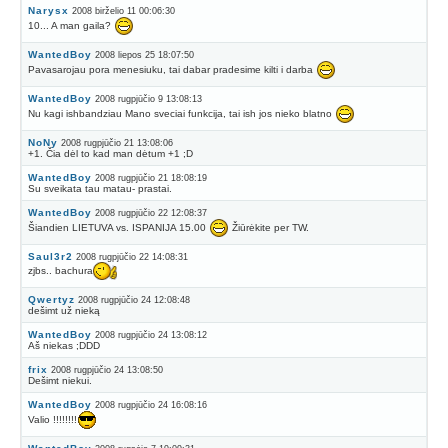
Narysx
2008 birželio 11 00:06:30
10... A man gaila?
WantedBoy
2008 liepos 25 18:07:50
Pavasarojau pora menesiuku, tai dabar pradesime kilti i darba
WantedBoy
2008 rugpjūčio 9 13:08:13
Nu kagi ishbandziau Mano sveciai funkcija, tai ish jos nieko blatno
NoNy
2008 rugpjūčio 21 13:08:06
+1. Čia dėl to kad man dėtum +1 ;D
WantedBoy
2008 rugpjūčio 21 18:08:19
Su sveikata tau matau- prastai.
WantedBoy
2008 rugpjūčio 22 12:08:37
Šiandien LIETUVA vs. ISPANIJA 15.00
Žiūrėkite per TW.
Saul3r2
2008 rugpjūčio 22 14:08:31
zjbs.. bachura
Qwertyz
2008 rugpjūčio 24 12:08:48
dešimt už nieką
WantedBoy
2008 rugpjūčio 24 13:08:12
Aš niekas ;DDD
frix
2008 rugpjūčio 24 13:08:50
Dešimt niekui.
WantedBoy
2008 rugpjūčio 24 16:08:16
Valio !!!!!!!!