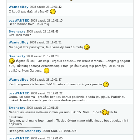
WantedBoy
2008 sausio 28 19:01:42
O kodėl taip dažnai užsuki?
ozzWANTED
2008 sausio 28 19:01:15
Bendraamžė tavo. Toks tokį.
Svenexty
2008 sausio 28 19:01:43
Ozz, kiek man?
WantedBoy
2008 sausio 28 19:01:51
Nu pagal Ozz pasakyma, tai Svenexty, tau 16 metų
Svenexty
2008 sausio 28 19:01:20
Išgirdo iš kitų... Jis kaip Turgaus bobutė... Vis renka ir renka... Lengva jį apgaut
būtų, užtektų pasakyt vieniems taip ir taip, jie šaudykloj taip parašytų, ar kur ir jis
patikėtų. Nors čia tiesa.
WantedBoy
2008 sausio 28 19:01:37
Kad dauguma čia lankosi 14-18 metų amžiaus, nu ir yra vyresnių
ozzWANTED
2008 sausio 28 19:01:22
Guba, kai sakoma - pradžiai bent du kartus patikrink, o tada jau pjauk. Patikrinau
triskart. Išvados visada yra daromos dedukcijos metodu.
Svenexty
2008 sausio 28 19:01:25
Nebent aš visiems melavau ir man yra nuo 3 iki 15. Nors... 17-94
Nk tu
netrikrinai.
Nors ne, tu gi mano foto matei... Tiesiog švietė mano midle finger, bet daugiau nk ir
neįžiūrėsi.
----------------------------------
Redagavo
Svenexty
2008 Sau. 28 19:01:06
ozzWANTED
2008 sausio 28 19:01:05