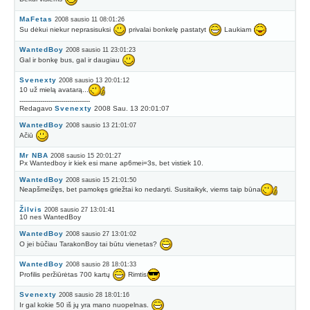
MaFetas
2008 sausio 11 08:01:26
Su dėkui niekur neprasisuksi
privalai bonkelę pastatyt
Laukiam
WantedBoy
2008 sausio 11 23:01:23
Gal ir bonkę bus, gal ir daugiau
Svenexty
2008 sausio 13 20:01:12
10 už mielą avatarą...
----------------------------------
Redagavo
Svenexty
2008 Sau. 13 20:01:07
WantedBoy
2008 sausio 13 21:01:07
Ačiū
Mr NBA
2008 sausio 15 20:01:27
Px Wantedboy ir kiek esi mane ap6mei=3s, bet vistiek 10.
WantedBoy
2008 sausio 15 21:01:50
Neapšmeižęs, bet pamokęs griežtai ko nedaryti. Susitaikyk, viems taip būna
Žilvis
2008 sausio 27 13:01:41
10 nes WantedBoy
WantedBoy
2008 sausio 27 13:01:02
O jei būčiau TarakonBoy tai būtu vienetas?
WantedBoy
2008 sausio 28 18:01:33
Profilis peržiūrėtas 700 kartų
Rimtis
Svenexty
2008 sausio 28 18:01:16
Ir gal kokie 50 iš jų yra mano nuopelnas.