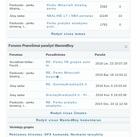
Parduodu - perku
Perku Minecraft dizainą
2582
0
dizainą, ...
perku
Jūsų saitai
NBALINE.LT | NBA portalas
11140
14
Parduodu - perku
Perku pratybu atsakymu
1793
0
domeną, t...
pusl...
Rodyti visas temas
Forumo Pranešimai parašyti WantedBoy
Forumas
Pavadinimas
Parašė
Socialiniai tinklai -
RE: Perku FB grupes auto
2018 Lie. 23 20:07:29
Faceb...
te...
RE: Perku Minecraft
Parduodu - perku
2016 Bal. 18 13:04:11
dizainą, ...
dizain�...
RE: GreitiejiKreditai24.lt
Jūsų saitai
2016 Kov. 6 23:03:43
...
Jūsų saitai
GreitiejiKreditai24.lt - Pi...
2016 Kov. 6 16:03:36
Parduodu - perku
RE: Perku pratybu
2015 Gru. 24 11:12:34
domeną, t...
atsakymu ...
Rodyti visas žinutes
Rodyti visus WantedBoy komentarus
Vartotojų grupės
Reklamos klientas
,
GFX komanda
,
Neskaito taisyklių