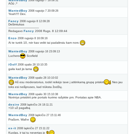
WantedBoy
2008 rugsėjo 7 19:09:31
Ačiū ;*
WantedBoy
2008 rugsėjo 7 20:09:26
Yeah!!!! Dex.
Fancy
2008 rugsėjo 8 12:09:28
Dešimtukas
----------------------------------
Redagavo
Fancy
2008 Rugs. 8 12:09:44
Enzo
2008 rugsėjo 8 16:09:16
Ai te turėk 10, nėr kas veikt tai padalinsiu kam nors
WantedBoy
2008 rugsėjo 16 23:09:13
Luchero
Scofield
iGolf
2008 spalio 28 10:10:35
gaila kad jis lama
WantedBoy
2008 spalio 28 10:10:02
Aš esu moderatorius, todėl reikėjo tave į atitinkamą grupę priskirt
Nes jau
toks esi neišpruses, kad trūksta žodžių.
WantedBoy
2008 spalio 30 15:10:38
Norintys prisidėti prie portalo kurimo rašykite pm. Portalas apie NBA.
desire
2008 lapkričio 24 18:11:21
+10 už pagalbą
WantedBoy
2008 lapkričio 27 15:11:46
Prašom. Wall-e
ex-it
2008 lapkričio 27 15:11:22
Kuolas, ir tai tu nevertas jo