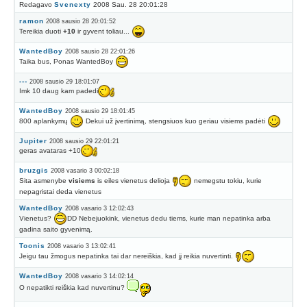
Redagavo
Svenexty
2008 Sau. 28 20:01:28
ramon
2008 sausio 28 20:01:52
Tereikia duoti
+10
ir gyvent toliau...
WantedBoy
2008 sausio 28 22:01:26
Taika bus, Ponas WantedBoy
---
2008 sausio 29 18:01:07
Imk 10 daug kam padedi
WantedBoy
2008 sausio 29 18:01:45
800 aplankymų
Dekui už įvertinimą, stengsiuos kuo geriau visiems padėti
Jupiter
2008 sausio 29 22:01:21
geras avataras +10
bruzgis
2008 vasario 3 00:02:18
Sita asmenybe
visiems
is eiles vienetus delioja
nemegstu tokiu, kurie
nepagristai deda vienetus
WantedBoy
2008 vasario 3 12:02:43
Vienetus?
DD Nebejuokink, vienetus dedu tiems, kurie man nepatinka arba
gadina saito gyvenimą.
Toonis
2008 vasario 3 13:02:41
Jeigu tau žmogus nepatinka tai dar nereiškia, kad jį reikia nuvertinti.
WantedBoy
2008 vasario 3 14:02:14
O nepatikti reiškia kad nuvertinu?