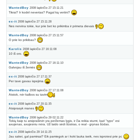
WantedBoy
2008 lapkričio 27 15:11:21
Tikrai? Ir kodėl nevertas? Pagal ką vertini?
ex-it
2008 lapkričio 27 15:11:28
Nes nervina tokie, kur prie bet ko prikimba ir primeta dievais
WantedBoy
2008 lapkričio 27 15:11:57
O prie ko prikibau?
Karolis
2008 lapkričio 27 16:11:08
10 iš oro.
WantedBoy
2008 lapkričio 27 16:11:10
Galvojau iš žemės
ex-it
2008 lapkričio 27 17:11:37
Per tave gavau ispejima
WantedBoy
2008 lapkričio 27 17:11:08
Atstok, nėr kalbos su tavim
ex-it
2008 lapkričio 27 20:11:35
Atsiprasyk manes
WantedBoy
2008 lapkričio 29 02:11:22
Tokių kaip tu atsiprašinėt yra peržemas lygis, ir čia reikia stumt, kad "typo" esi
axujenas, axujesniu nėra. Už laido sėdi šūstras, o real - grynas šūdas.
ex-it
2008 lapkričio 29 14:11:25
Jau sakei, gal pamirsai? Eik pamiegok ar i koki lauka iseik, nes isprotesi prie pc