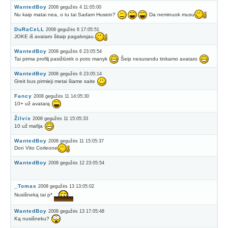
WantedBoy
2008 gegužės 4 11:05:00
Nu kaip matai nea, o tu tai Sadam Husein?
Da neminuok musu
DuRaCeLL
2008 gegužės 6 17:05:51
JOKE iš avataro šitaip pagalvojau.
WantedBoy
2008 gegužės 6 23:05:54
Tai pirma profilį pasižiūrėk o poto manyk
Šeip nesurandu tinkamo avataro
WantedBoy
2008 gegužės 6 23:05:14
Greit bus pirmieji metai šiame saite
Fancy
2008 gegužės 11 14:05:30
10+ už avatarą
Žilvis
2008 gegužės 11 15:05:33
10 už mafija
WantedBoy
2008 gegužės 11 15:05:37
Don Vito Corleone
WantedBoy
2008 gegužės 12 23:05:54
_Tomas
2008 gegužės 13 13:05:02
Nusišneką tai p*
WantedBoy
2008 gegužės 13 17:05:48
Ką nusišneku?