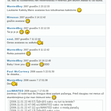
Tai, kad su ozzwantedu.Net nebendravau ir nelendu jam skuron.Maišai tu čia kažka.
WantedBoy
2007 gruodžio 2 23:12:33
Laukiame Kalėdų.Mano avataras bus tobulinamas kalėdoms
Minusas
2007 gruodžio 3 14:12:42
gražūs avatarai
WantedBoy
2007 gruodžio 5 22:12:33
Tai jo jo jo
souL
2007 gruodžio 7 11:12:44
Geras avataras su asiliuku
WantedBoy
2007 gruodžio 8 11:12:42
Reikia paivairinti
WantedBoy
2007 gruodžio 10 16:12:48
Baby I love you
avatar
DDD
Paul McCartney
2008 sausio 5 22:01:50
še disiatka...
WantedBoy
2008 sausio 7 17:01:08
Dex
ozzWANTED
2008 sausio 7 17:01:09
Įvertinau 10 todėl kad šis žmogus tikrai padarė pažangą. Prieš daugiau nei metus už
skambinėjimus jį dar man blokuoti teko
:
[2006.11.01 22:46:57] Š@r@S sako: nu turi ta lentele?
[2006.11.01 22:47:08] ozzWANTED sako: ne lentelę
[2006.11.01 22:47:11] ozzWANTED sako: o modą panašų
[2006.11.01 22:47:13] Š@r@S sako: o ka