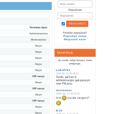
Slaptažodis
Vartotojo tipas
Pamiršai slaptažodį?
Administratorius
Paprašyk naujo
Aktyvuoti save
Moderatorius
Narys
Narys
ŠAUKYKLA
Narys
Jei norite rašyti žinutes, turite
prisijungti.
Narys
Narys
LnKnPrK1
2026 Bir. 21 09:06:52
VIP narys
Sveiki, gal kas is
administracijos gali parasyti
Narys
man PM,aciu
VIP narys
minimukas
2026 Vas. 21 08:02:25
Narys
oi oi
yra dar cia gyvu?
VIP narys
Narys
N-20
Narys