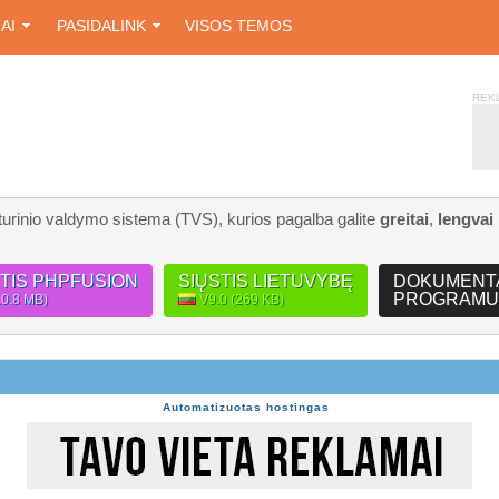
IAI
PASIDALINK
VISOS TEMOS
REK
turinio valdymo sistema (TVS), kurios pagalba galite
greitai
,
lengvai
STIS PHPFUSION
SIŲSTIS LIETUVYBĘ
DOKUMENT
PROGRAMU
10.8 MB)
V9.0 (269 KB)
Automatizuotas hostingas