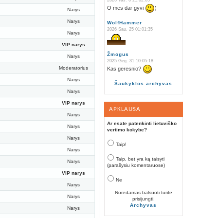
2026 Vas. 6 21:02:05
O mes dar gyvi
)
Narys
Narys
WolfHammer
2026 Sau. 25 01:01:35
Narys
VIP narys
Žmogus
Narys
2025 Geg. 31 10:05:18
Moderatorius
Kas geresnio?
Narys
Šaukyklos archyvas
Narys
VIP narys
APKLAUSA
Narys
Ar esate patenkinti lietuviško
Narys
vertimo kokybe?
Narys
Taip!
Narys
Taip, bet yra ką taisyti
Narys
(parašysiu komentaruose)
VIP narys
Ne
Narys
Norėdamas balsuoti turite
Narys
prisijungti.
Archyvas
Narys