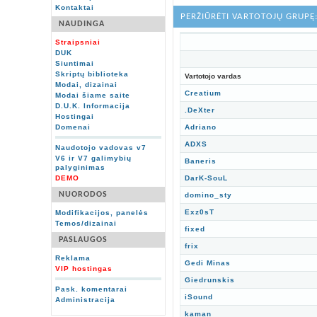
Kontaktai
PERŽIŪRĖTI VARTOTOJŲ GRUP
NAUDINGA
Straipsniai
DUK
Siuntimai
Skriptų biblioteka
Vartotojo vardas
Modai, dizainai
Creatium
Modai šiame saite
D.U.K. Informacija
.DeXter
Hostingai
Domenai
Adriano
ADXS
Naudotojo vadovas v7
V6 ir V7 galimybių
Baneris
palyginimas
DEMO
DarK-SouL
NUORODOS
domino_sty
Exz0sT
Modifikacijos, panelės
Temos/dizainai
fixed
PASLAUGOS
frix
Reklama
Gedi Minas
VIP hostingas
Giedrunskis
Pask. komentarai
iSound
Administracija
kaman