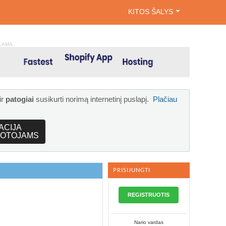
KITOS ŠALYS
LAMA
ir
patogiai
susikurti norimą internetinį puslapį.
Plačiau
ACIJA
OTOJAMS
PRISIJUNGTI
REGISTRUOTIS
Nario vardas