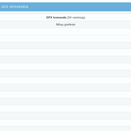
Ę: GFX KOMANDA
GFX komanda
(34 vartotojų)
Mūsų graferiai