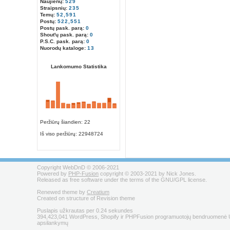
Naujienų:
529
Straipsnių:
235
Temų:
52,591
Postų:
522,551
Postų pask. parą:
0
Shout'ų pask. parą:
0
P.S.C. pask. parą:
0
Nuorodų kataloge:
13
Lankomumo Statistika
Peržiūrų šiandien: 22
Iš viso peržiūrų:
22948724
Copyright WebDnD © 2006-2021
Powered by
PHP-Fusion
copyright © 2003-2021 by Nick Jones.
Released as free software under the terms of the GNU/GPL license.
Renewed theme by
Creatium
Created on structure of Revision theme
Puslapis užkrautas per 0.24 sekundes
394,423,041 WordPress, Shopify ir PHPFusion programuotojų bendruomenė U
apsilankymų