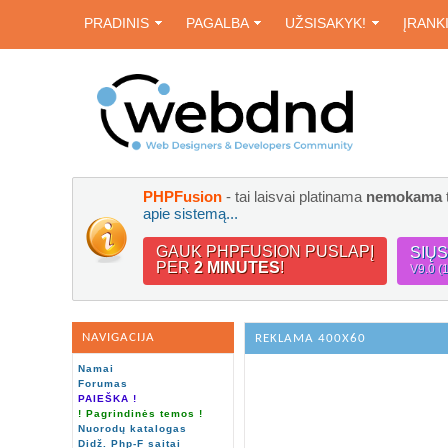
PRADINIS
PAGALBA
UŽSISAKYK!
ĮRANK
PHPFusion
- tai laisvai platinama
nemokama
apie sistemą...
GAUK PHPFUSION PUSLAPĮ
SIŲ
PER
2 MINUTES
!
V9.0 (
NAVIGACIJA
REKLAMA 400X60
Namai
Forumas
PAIEŠKA !
! Pagrindinės temos !
Nuorodų katalogas
Didž. Php-F saitai