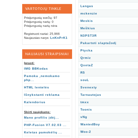
Langas
VARTOTOJŲ TINKLE
mckenzie
Prisijungusių svečių: 97
Meskis
Prisijungusių narių: 0
Prisijungusių narių nėra
Meškius
Registruoti nariai: 25,966
N3PST3R
Naujausias narys:
LnKnPrK1
Pakartoti slaptažodį
Ptycka
NAUJAUSI STRAIPSNIAI
Qrmiz
Įprasti:
QxetaZ
IMG BBKodas
R5
Pamoka ,nemokamo
php...
souL
HTML lentelės
Svenexty
Išnykstanti reklama
Tarnautojas
Kalendorius
tmxx
Toonis
Skirti naujokams:
vNg
Mano profilis įdėj...
WantedBoy
PHP-Fusion V7.02.03 ...
Woo-2
Keletas pamokėlių ...