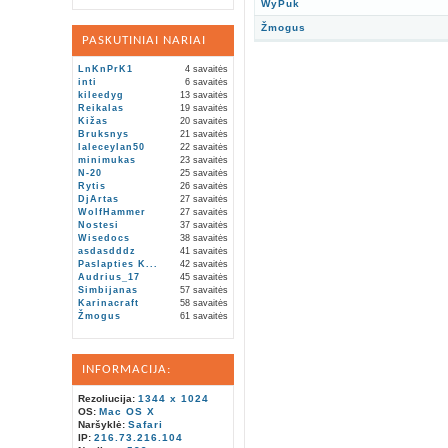
WyPuk
Žmogus
PASKUTINIAI NARIAI
LnKnPrK1
4 savaitės
inti
6 savaitės
kileedyg
13 savaitės
Reikalas
19 savaitės
Kižas
20 savaitės
Bruksnys
21 savaitės
laleceylan50
22 savaitės
minimukas
23 savaitės
N-20
25 savaitės
Rytis
26 savaitės
DjArtas
27 savaitės
WolfHammer
27 savaitės
Nostesi
37 savaitės
Wisedocs
38 savaitės
asdasdddz
41 savaitės
Paslapties K...
42 savaitės
Audrius_17
45 savaitės
Simbijanas
57 savaitės
Karinacraft
58 savaitės
Žmogus
61 savaitės
INFORMACIJA:
Rezoliucija:
1344 x 1024
OS:
Mac OS X
Naršyklė:
Safari
IP:
216.73.216.104