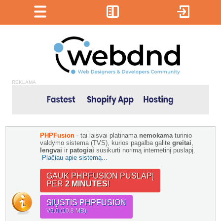
REKLAMA
PHPFusion
- tai laisvai platinama
nemokama
turinio
valdymo sistema (TVS), kurios pagalba galite
greitai
,
lengvai
ir
patogiai
susikurti norimą internetinį puslapį.
Plačiau apie sistemą...
GAUK PHPFUSION PUSLAPĮ
PER
2 MINUTES
!
SIŲSTIS PHPFUSION
V9.0 (10.8 MB)