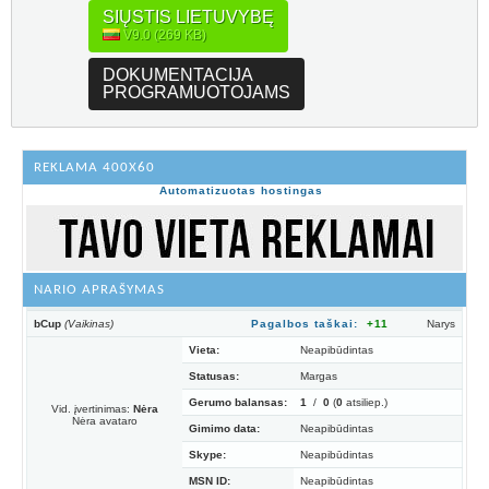
SIŲSTIS LIETUVYBĘ
V9.0 (269 KB)
DOKUMENTACIJA
PROGRAMUOTOJAMS
REKLAMA 400X60
Automatizuotas hostingas
NARIO APRAŠYMAS
bCup
(Vaikinas)
Pagalbos taškai:
+11
Narys
Vieta:
Neapibūdintas
Statusas:
Margas
Gerumo balansas:
1
/
0
(
0
atsiliep.)
Vid. įvertinimas:
Nėra
Nėra avataro
Gimimo data:
Neapibūdintas
Skype:
Neapibūdintas
MSN ID:
Neapibūdintas