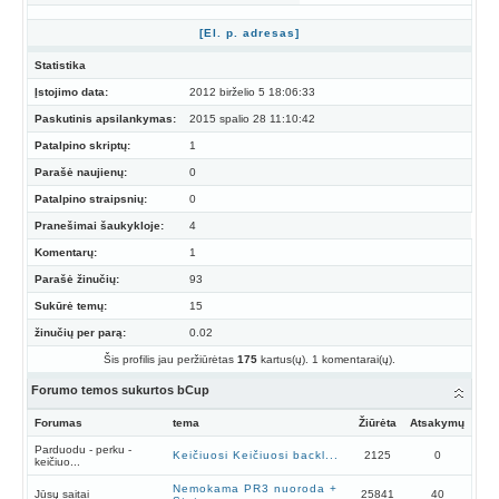
[El. p. adresas]
Statistika
Įstojimo data:
2012 birželio 5 18:06:33
Paskutinis apsilankymas:
2015 spalio 28 11:10:42
Patalpino skriptų:
1
Parašė naujienų:
0
Patalpino straipsnių:
0
Pranešimai šaukykloje:
4
Komentarų:
1
Parašė žinučių:
93
Sukūrė temų:
15
žinučių per parą:
0.02
Šis profilis jau peržiūrėtas
175
kartus(ų). 1 komentarai(ų).
Forumo temos sukurtos bCup
Forumas
tema
Žiūrėta
Atsakymų
Parduodu - perku -
Keičiuosi Keičiuosi backl...
2125
0
keičiuo...
Nemokama PR3 nuoroda +
Jūsų saitai
25841
40