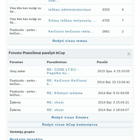
Stat...
Visa kita kas susiję su
Ieškau administratoriaus
3333
6
da...
Visa kita kas susiję su
Siūlau Ieškau motyvuotų ...
4755
7
da...
Parduodu - perku -
Keičiuosi keičiuosi rekla...
2861
2
keičiuo...
Rodyti visas temas
Forumo Pranešimai parašyti bCup
Forumas
Pavadinimas
Parašė
RE: CODE-LT.EU -
Jūsų saitai
2015 Spa. 4 15:10:05
Pagalba ku...
Parduodu - perku -
RE: Keičiuosi Keičiuosi
2014 Bal. 23 13:04:41
keičiuo...
b...
Parduodu - perku -
RE: Efektyvi reklama
2014 Bal. 9 01:04:09
keičiuo...
Žaliems
RE: vhost
2014 Bal. 3 15:04:21
Žaliems
RE: vhost
2014 Bal. 2 18:04:07
Rodyti visas žinutes
Rodyti visus bCup komentarus
Vartotojų grupės
Neskaito taisyklių