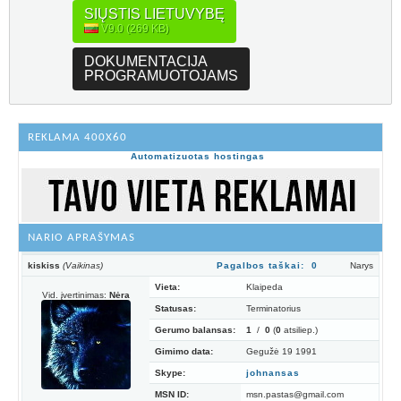
SIŲSTIS LIETUVYBĘ
V9.0 (269 KB)
DOKUMENTACIJA
PROGRAMUOTOJAMS
REKLAMA 400X60
Automatizuotas hostingas
NARIO APRAŠYMAS
kiskiss
(Vaikinas)
Pagalbos taškai: 0
Narys
Vieta:
Klaipeda
Vid. įvertinimas:
Nėra
Statusas:
Terminatorius
Gerumo balansas:
1
/
0
(
0
atsiliep.)
Gimimo data:
Gegužė 19 1991
Skype:
johnansas
MSN ID:
msn.pastas@gmail.com