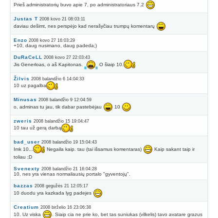
Prieš administratorių buvo apie 7, po administratoriaus 7.2
Justas T
2008 kovo 21 08:03:11
daviau dešimt, nes perspėjo kad nerašyčiau trumpų komentarų
Enzo
2008 kovo 27 16:03:29
+10, daug nusimano, daug padeda;)
DuRaCeLL
2008 kovo 27 22:03:43
Jis Generloas, o aš Kapitonas.
O šiaip 10.
Žilvis
2008 balandžio 6 14:04:33
10 uz pagalba
Minusas
2008 balandžio 9 12:04:59
o, adminas tu jau, tik dabar pastebėjau
10
zweris
2008 balandžio 15 19:04:47
10 tau už gerą darbą
bad_user
2008 balandžio 19 15:04:43
Imk 10...
Negaila kaip. tau (tai išsamus komentaras)
Kaip sakant taip ir
toliau ;D
Svenexty
2008 balandžio 21 16:04:28
10, nes yra vienas normaliausių portalo "gyventojų".
bazzas
2008 gegužės 21 12:05:17
10 duodu yra kazkada lyg padejes
Creatium
2008 birželio 16 23:06:38
10. Uz viska
. Siaip cia ne prie ko, bet tas suniukas (vilkelis) tavo avatare grazus