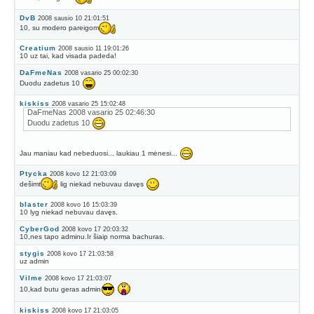
DvB
2008 sausio 10 21:01:51
10, su modero pareigom
Creatium
2008 sausio 11 19:01:26
10 uz tai, kad visada padeda!
DaFmeNas
2008 vasario 25 00:02:30
Duodu zadetus 10
kiskiss
2008 vasario 25 15:02:48
DaFmeNas 2008 vasario 25 02:46:30
Duodu zadetus 10
Jau maniau kad nebeduosi... laukiau 1 mėnesi...
Ptycka
2008 kovo 12 21:03:09
dešimt
lig niekad nebuvau davęs
blaster
2008 kovo 16 15:03:39
10 lyg niekad nebuvau davęs.
CyberGod
2008 kovo 17 20:03:32
10,nes tapo adminu.Ir šiaip norma bachuras.
stygis
2008 kovo 17 21:03:58
uz admin
Vilme
2008 kovo 17 21:03:07
10,kad butu geras admin
kiskiss
2008 kovo 17 21:03:05