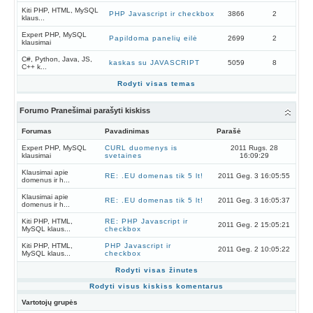
Kiti PHP, HTML, MySQL
PHP Javascript ir checkbox
3866
2
klaus...
Expert PHP, MySQL
Papildoma panelių eilė
2699
2
klausimai
C#, Python, Java, JS,
kaskas su JAVASCRIPT
5059
8
C++ k...
Rodyti visas temas
Forumo Pranešimai parašyti kiskiss
Forumas
Pavadinimas
Parašė
Expert PHP, MySQL
CURL duomenys is
2011 Rugs. 28
klausimai
svetaines
16:09:29
Klausimai apie
RE: .EU domenas tik 5 lt!
2011 Geg. 3 16:05:55
domenus ir h...
Klausimai apie
RE: .EU domenas tik 5 lt!
2011 Geg. 3 16:05:37
domenus ir h...
Kiti PHP, HTML,
RE: PHP Javascript ir
2011 Geg. 2 15:05:21
MySQL klaus...
checkbox
Kiti PHP, HTML,
PHP Javascript ir
2011 Geg. 2 10:05:22
MySQL klaus...
checkbox
Rodyti visas žinutes
Rodyti visus kiskiss komentarus
Vartotojų grupės