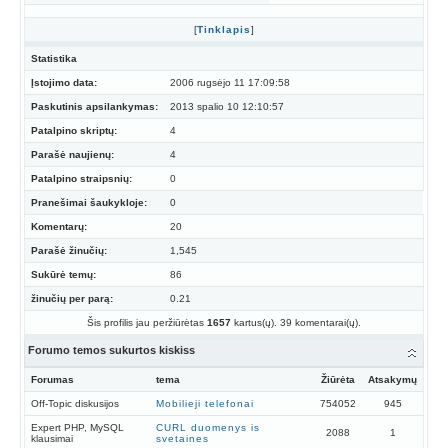
[
Tinklapis
]
Statistika
Įstojimo data:
2006 rugsėjo 11 17:09:58
Paskutinis apsilankymas:
2013 spalio 10 12:10:57
Patalpino skriptų:
4
Parašė naujienų:
4
Patalpino straipsnių:
0
Pranešimai šaukykloje:
0
Komentarų:
20
Parašė žinučių:
1,545
Sukūrė temų:
86
žinučių per parą:
0.21
Šis profilis jau peržiūrėtas
1657
kartus(ų). 39 komentarai(ų).
Forumo temos sukurtos kiskiss
Forumas
tema
Žiūrėta
Atsakymų
Off-Topic diskusijos
Mobilieji telefonai
754052
945
Expert PHP, MySQL
CURL duomenys is
2088
1
klausimai
svetaines