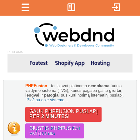
REKLAMA
PHPFusion
- tai laisvai platinama
nemokama
turinio
valdymo sistema (TVS), kurios pagalba galite
greitai
,
lengvai
ir
patogiai
susikurti norimą internetinį puslapį.
Plačiau apie sistemą...
GAUK PHPFUSION PUSLAPĮ
PER
2 MINUTES
!
SIŲSTIS PHPFUSION
V9.0 (10.8 MB)