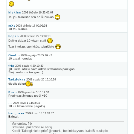
kiskiss
2008 birželio 16 23:06:07
Tai jau tikrai kad ten ne šuniukas
mXt
2008 birželio 17 00:06:58
10 tau skunki.
hopan
2008 birželio 29 19:06:01
Dalinu dabar 10 visam staff
Taip ir toliau, stenkitės, tobulėkite
GooUn
2008 rugsėjo 20 22:09:42
10 atgal noreciau
frix
2008 spalio 4 20:10:49
10. Gerai atlieki savo administratoriaus pareigas.
Šiaip malonus žmogus. :)
Tadziokaz
2008 spalio 26 15:10:39
didelis dekui
Enzo
2008 gruodžio 5 15:12:37
Protingas žmogus todėl +10
---
2009 kovo 1 14:03:04
10 už labai didelę pagalbą.
bad_user
2009 kovo 18 17:03:07
Balsai:
Vartotojas: frix
Statusas: pažeminti iki narių
Kodėl: Taipogi nieko prieš jį neturiu, bet iniciatyvos, kaip iš puslapio