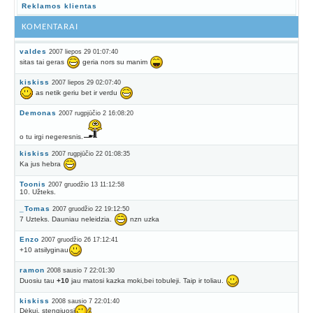
Reklamos klientas
KOMENTARAI
valdes
2007 liepos 29 01:07:40
sitas tai geras
geria nors su manim
kiskiss
2007 liepos 29 02:07:40
as netik geriu bet ir verdu
Demonas
2007 rugpjūčio 2 16:08:20
o tu irgi negeresnis.
kiskiss
2007 rugpjūčio 22 01:08:35
Ka jus hebra
Toonis
2007 gruodžio 13 11:12:58
10. Užteks.
_Tomas
2007 gruodžio 22 19:12:50
7 Uzteks. Dauniau neleidzia.
nzn uzka
Enzo
2007 gruodžio 26 17:12:41
+10 atsilyginau
ramon
2008 sausio 7 22:01:30
Duosiu tau
+10
jau matosi kazka moki,bei tobuleji. Taip ir toliau.
kiskiss
2008 sausio 7 22:01:40
Dėkui, stengiuosi