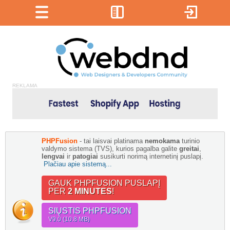
REKLAMA
PHPFusion
- tai laisvai platinama
nemokama
turinio
valdymo sistema (TVS), kurios pagalba galite
greitai
,
lengvai
ir
patogiai
susikurti norimą internetinį puslapį.
Plačiau apie sistemą...
GAUK PHPFUSION PUSLAPĮ
PER
2 MINUTES
!
SIŲSTIS PHPFUSION
V9.0 (10.8 MB)