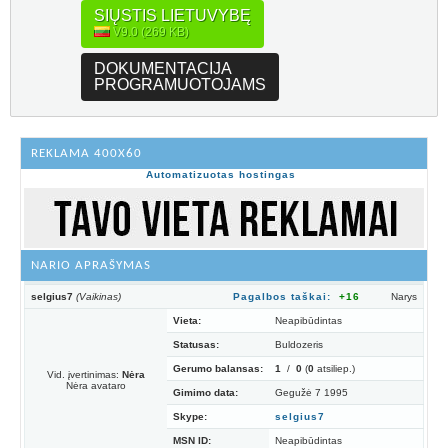
SIŲSTIS LIETUVYBĘ
V9.0 (269 KB)
DOKUMENTACIJA
PROGRAMUOTOJAMS
REKLAMA 400X60
Automatizuotas hostingas
NARIO APRAŠYMAS
selgius7
(Vaikinas)
Pagalbos taškai:
+16
Narys
Vieta:
Neapibūdintas
Statusas:
Buldozeris
Gerumo balansas:
1
/
0
(
0
atsiliep.)
Vid. įvertinimas:
Nėra
Nėra avataro
Gimimo data:
Gegužė 7 1995
Skype:
selgius7
MSN ID:
Neapibūdintas