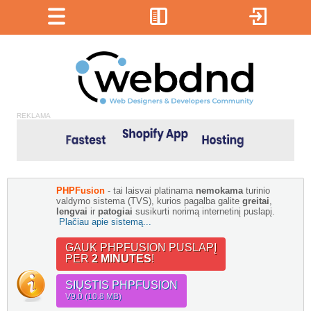
REKLAMA
PHPFusion
- tai laisvai platinama
nemokama
turinio
valdymo sistema (TVS), kurios pagalba galite
greitai
,
lengvai
ir
patogiai
susikurti norimą internetinį puslapį.
Plačiau apie sistemą...
GAUK PHPFUSION PUSLAPĮ
PER
2 MINUTES
!
SIŲSTIS PHPFUSION
V9.0 (10.8 MB)