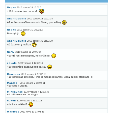
Nepas
2010 sausio 28 15:01:51
+10 kuom as tau ziaurus?
AndriiusMalb
2010 sausio 28 16:01:38
Aš kažkada mačiau tavo tokį žiaurų pranešimą
Nepas
2010 sausio 31 14:01:52
Parodyk ji..
AndriiusMalb
2010 sausio 31 16:01:19
Aš šaukyloj jį mačiau
NoNy
2010 sausio 31 20:01:04
+10 už font tinklalapius, nors ir žinau.
equals
2010 vasario 1 14:02:10
+10,pamiršau pasakyt kad daviau
Ginciuss
2010 vasario 2 17:02:10
+10 patikimas žmogus. Pirko iš manęs reklamas, viską puikiai atsiskaitė. :}
Mantas_
2010 vasario 2 18:02:01
+10 kaip ir visada.
minimukas
2010 vasario 4 13:02:39
+1 reklameris nx per skype...
nuken
2010 vasario 5 19:02:28
adminas keikiasi?
Waldoss
2010 kovo 10 13:03:35