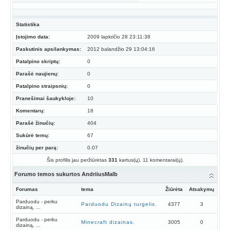
Statistika
Įstojimo data:
2009 lapkričio 28 23:11:38
Paskutinis apsilankymas:
2012 balandžio 29 13:04:16
Patalpino skriptų:
0
Parašė naujienų:
0
Patalpino straipsnių:
0
Pranešimai šaukykloje:
10
Komentarų:
18
Parašė žinučių:
404
Sukūrė temų:
67
žinučių per parą:
0.07
Šis profilis jau peržiūrėtas
331
kartus(ų). 11 komentarai(ų).
Forumo temos sukurtos AndriiusMalb
Forumas
tema
Žiūrėta
Atsakymų
Parduodu - perku
Parduodu Dizainų turgelis.
4377
3
dizainą, ...
Parduodu - perku
Minecraft dizainas.
3005
0
dizainą, ...