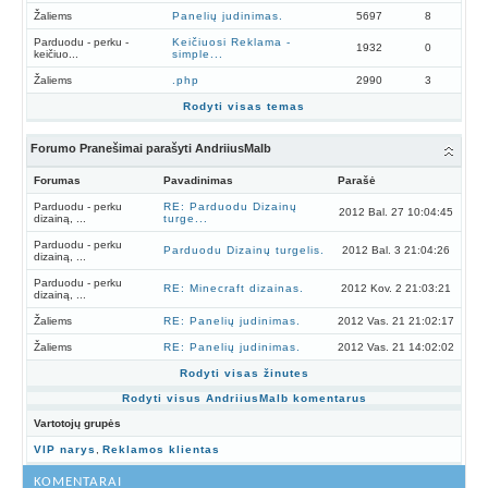
Žaliems
Panelių judinimas.
5697
8
Parduodu - perku -
Keičiuosi Reklama -
1932
0
keičiuo...
simple...
Žaliems
.php
2990
3
Rodyti visas temas
Forumo Pranešimai parašyti AndriiusMalb
Forumas
Pavadinimas
Parašė
Parduodu - perku
RE: Parduodu Dizainų
2012 Bal. 27 10:04:45
dizainą, ...
turge...
Parduodu - perku
Parduodu Dizainų turgelis.
2012 Bal. 3 21:04:26
dizainą, ...
Parduodu - perku
RE: Minecraft dizainas.
2012 Kov. 2 21:03:21
dizainą, ...
Žaliems
RE: Panelių judinimas.
2012 Vas. 21 21:02:17
Žaliems
RE: Panelių judinimas.
2012 Vas. 21 14:02:02
Rodyti visas žinutes
Rodyti visus AndriiusMalb komentarus
Vartotojų grupės
VIP narys
,
Reklamos klientas
KOMENTARAI