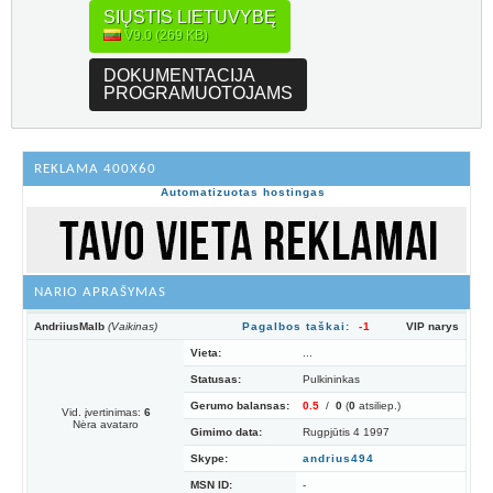
SIŲSTIS LIETUVYBĘ
V9.0 (269 KB)
DOKUMENTACIJA
PROGRAMUOTOJAMS
REKLAMA 400X60
Automatizuotas hostingas
NARIO APRAŠYMAS
AndriiusMalb
(Vaikinas)
Pagalbos taškai:
-1
VIP narys
Vieta:
...
Statusas:
Pulkininkas
Gerumo balansas:
0.5
/
0
(
0
atsiliep.)
Vid. įvertinimas:
6
Nėra avataro
Gimimo data:
Rugpjūtis 4 1997
Skype:
andrius494
MSN ID:
-