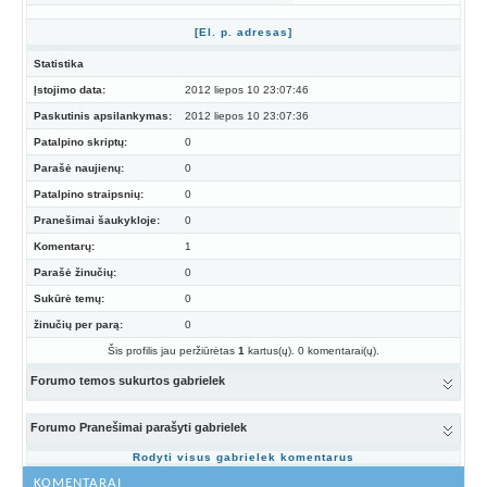
[El. p. adresas]
Statistika
Įstojimo data:
2012 liepos 10 23:07:46
Paskutinis apsilankymas:
2012 liepos 10 23:07:36
Patalpino skriptų:
0
Parašė naujienų:
0
Patalpino straipsnių:
0
Pranešimai šaukykloje:
0
Komentarų:
1
Parašė žinučių:
0
Sukūrė temų:
0
žinučių per parą:
0
Šis profilis jau peržiūrėtas
1
kartus(ų). 0 komentarai(ų).
Forumo temos sukurtos gabrielek
Forumo Pranešimai parašyti gabrielek
Rodyti visus gabrielek komentarus
KOMENTARAI