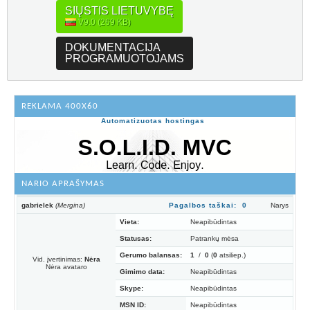
SIŲSTIS LIETUVYBĘ
V9.0 (269 KB)
DOKUMENTACIJA
PROGRAMUOTOJAMS
REKLAMA 400X60
Automatizuotas hostingas
NARIO APRAŠYMAS
gabrielek
(Mergina)
Pagalbos taškai: 0
Narys
Vieta:
Neapibūdintas
Statusas:
Patrankų mėsa
Gerumo balansas:
1
/
0
(
0
atsiliep.)
Vid. įvertinimas:
Nėra
Nėra avataro
Gimimo data:
Neapibūdintas
Skype:
Neapibūdintas
MSN ID:
Neapibūdintas