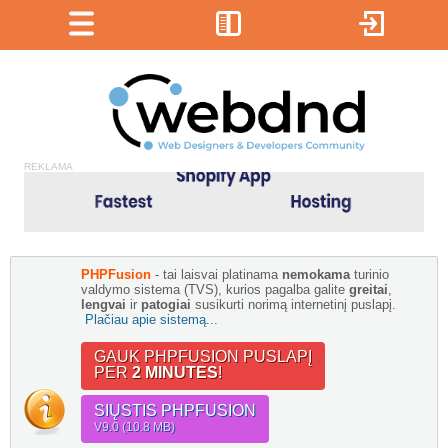
REKLAMA
PHPFusion
- tai laisvai platinama
nemokama
turinio
valdymo sistema (TVS), kurios pagalba galite
greitai
,
lengvai
ir
patogiai
susikurti norimą internetinį puslapį.
Plačiau apie sistemą...
GAUK PHPFUSION PUSLAPĮ
PER
2 MINUTES
!
SIŲSTIS PHPFUSION
V9.0 (10.8 MB)