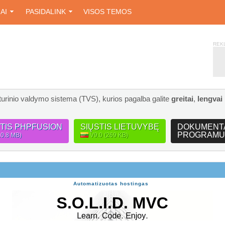
IAI
PASIDALINK
VISOS TEMOS
REK
turinio valdymo sistema (TVS), kurios pagalba galite
greitai
,
lengvai
STIS PHPFUSION
SIŲSTIS LIETUVYBĘ
DOKUMENT
PROGRAMU
10.8 MB)
V9.0 (269 KB)
Automatizuotas hostingas