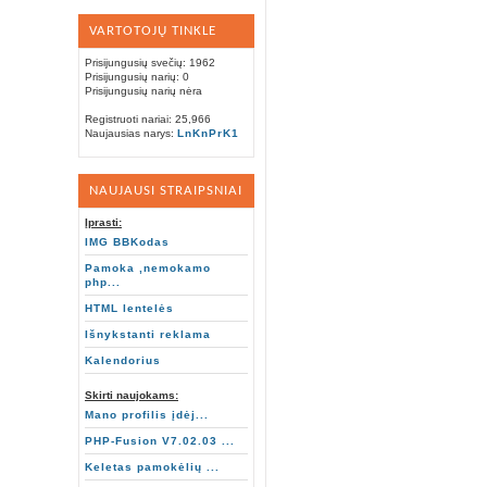
VARTOTOJŲ TINKLE
Prisijungusių svečių: 1962
Prisijungusių narių: 0
Prisijungusių narių nėra
Registruoti nariai: 25,966
Naujausias narys:
LnKnPrK1
NAUJAUSI STRAIPSNIAI
Įprasti:
IMG BBKodas
Pamoka ,nemokamo
php...
HTML lentelės
Išnykstanti reklama
Kalendorius
Skirti naujokams:
Mano profilis įdėj...
PHP-Fusion V7.02.03 ...
Keletas pamokėlių ...