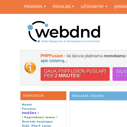
PRADINIS
PAGALBA
UŽSISAKYK!
ĮRANK
PHPFusion
- tai laisvai platinama
nemokama
apie sistemą...
GAUK PHPFUSION PUSLAPĮ
SIŲ
PER
2 MINUTES
!
V9.0 (
NAVIGACIJA
REKLAMA 400X60
Namai
Forumas
PAIEŠKA !
! Pagrindinės temos !
Nuorodų katalogas
Didž. Php-F saitai