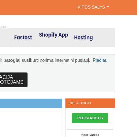
KITOS ŠALYS
LAMA
ir
patogiai
susikurti norimą internetinį puslapį.
Plačiau
ACIJA
OTOJAMS
PRISIJUNGTI
REGISTRUOTIS
Nario vardas