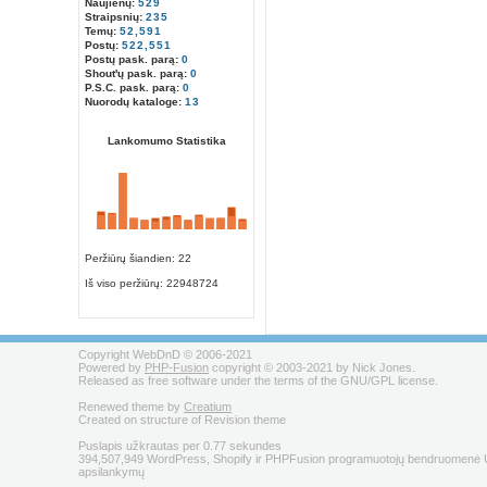
Naujienų:
529
Straipsnių:
235
Temų:
52,591
Postų:
522,551
Postų pask. parą:
0
Shout'ų pask. parą:
0
P.S.C. pask. parą:
0
Nuorodų kataloge:
13
Lankomumo Statistika
Peržiūrų šiandien: 22
Iš viso peržiūrų:
22948724
Copyright WebDnD © 2006-2021
Powered by
PHP-Fusion
copyright © 2003-2021 by Nick Jones.
Released as free software under the terms of the GNU/GPL license.
Renewed theme by
Creatium
Created on structure of Revision theme
Puslapis užkrautas per 0.77 sekundes
394,507,949 WordPress, Shopify ir PHPFusion programuotojų bendruomenė U
apsilankymų