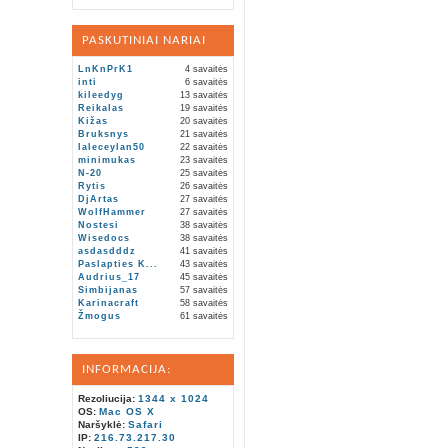
PASKUTINIAI NARIAI
LnKnPrK1
4 savaitės
inti
6 savaitės
kileedyg
13 savaitės
Reikalas
19 savaitės
Kižas
20 savaitės
Bruksnys
21 savaitės
laleceylan50
22 savaitės
minimukas
23 savaitės
N-20
25 savaitės
Rytis
26 savaitės
DjArtas
27 savaitės
WolfHammer
27 savaitės
Nostesi
38 savaitės
Wisedocs
38 savaitės
asdasdddz
41 savaitės
Paslapties K...
43 savaitės
Audrius_17
45 savaitės
Simbijanas
57 savaitės
Karinacraft
58 savaitės
Žmogus
61 savaitės
INFORMACIJA:
Rezoliucija:
1344 x 1024
OS:
Mac OS X
Naršyklė:
Safari
IP:
216.73.217.30