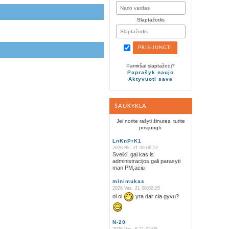
Slaptažodis
Pamiršai slaptažodį?
Paprašyk naujo
Aktyvuoti save
ŠAUKYKLA
Jei norite rašyti žinutes, turite
prisijungti.
LnKnPrK1
2026 Bir. 21 09:06:52
Sveiki, gal kas is
administracijos gali parasyti
man PM,aciu
minimukas
2026 Vas. 21 08:02:25
oi oi
yra dar cia gyvu?
N-20