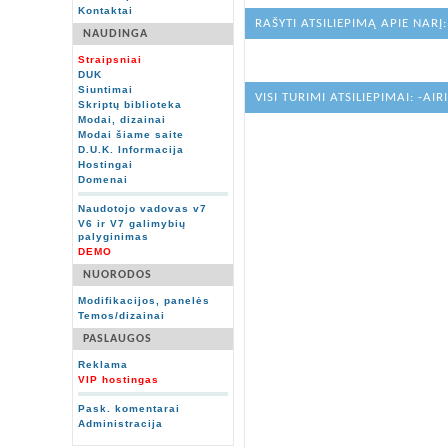
Kontaktai
RAŠYTI ATSILIEPIMĄ APIE NARĮ:
NAUDINGA
Straipsniai
DUK
Siuntimai
VISI TURIMI ATSILIEPIMAI: -AIR
Skriptų biblioteka
Modai, dizainai
Modai šiame saite
D.U.K. Informacija
Hostingai
Domenai
Naudotojo vadovas v7
V6 ir V7 galimybių
palyginimas
DEMO
NUORODOS
Modifikacijos, panelės
Temos/dizainai
PASLAUGOS
Reklama
VIP hostingas
Pask. komentarai
Administracija