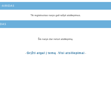
 -AIRIDAS
Tik registruotas narys gali rašyti atsiliepimus.
IDAS
Šis narys dar neturi atsiliepimų.
Grįžti atgal į temą
Visi atsiliepimai
-
-
-