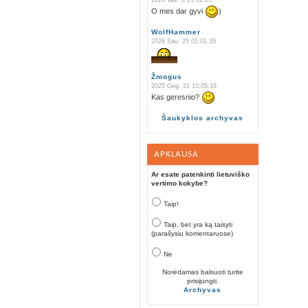
2026 Vas. 6 21:02:05
O mes dar gyvi
)
WolfHammer
2026 Sau. 25 01:01:35
Žmogus
2025 Geg. 31 10:05:18
Kas geresnio?
Šaukyklos archyvas
APKLAUSA
Ar esate patenkinti lietuviško
vertimo kokybe?
Taip!
Taip, bet yra ką taisyti
(parašysiu komentaruose)
Ne
Norėdamas balsuoti turite
prisijungti.
Archyvas