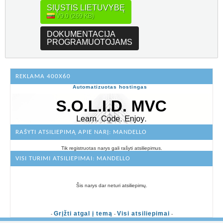
SIŲSTIS LIETUVYBĘ
V9.0 (269 KB)
DOKUMENTACIJA
PROGRAMUOTOJAMS
REKLAMA 400X60
Automatizuotas hostingas
RAŠYTI ATSILIEPIMĄ APIE NARĮ: MANDELLO
Tik registruotas narys gali rašyti atsiliepimus.
VISI TURIMI ATSILIEPIMAI: MANDELLO
Šis narys dar neturi atsiliepimų.
Grįžti atgal į temą
Visi atsiliepimai
-
-
-