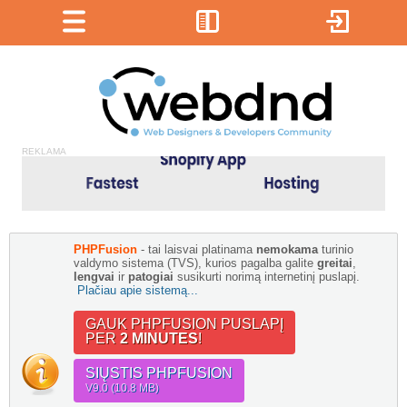
REKLAMA
PHPFusion
- tai laisvai platinama
nemokama
turinio
valdymo sistema (TVS), kurios pagalba galite
greitai
,
lengvai
ir
patogiai
susikurti norimą internetinį puslapį.
Plačiau apie sistemą...
GAUK PHPFUSION PUSLAPĮ
PER
2 MINUTES
!
SIŲSTIS PHPFUSION
V9.0 (10.8 MB)