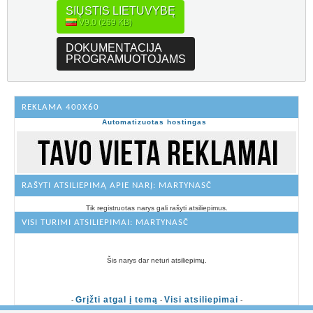
SIŲSTIS LIETUVYBĘ
V9.0 (269 KB)
DOKUMENTACIJA
PROGRAMUOTOJAMS
REKLAMA 400X60
Automatizuotas hostingas
RAŠYTI ATSILIEPIMĄ APIE NARĮ: MARTYNASČ
Tik registruotas narys gali rašyti atsiliepimus.
VISI TURIMI ATSILIEPIMAI: MARTYNASČ
Šis narys dar neturi atsiliepimų.
Grįžti atgal į temą
Visi atsiliepimai
-
-
-