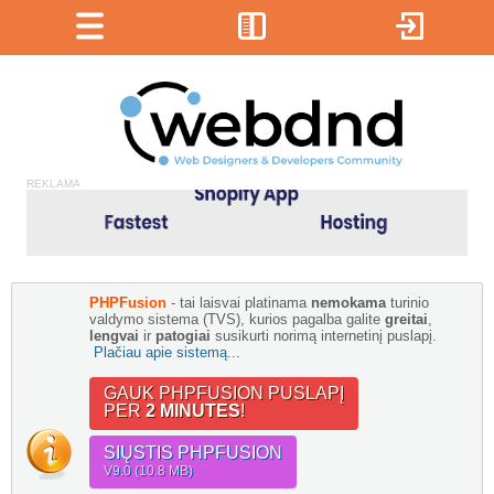
REKLAMA
PHPFusion
- tai laisvai platinama
nemokama
turinio
valdymo sistema (TVS), kurios pagalba galite
greitai
,
lengvai
ir
patogiai
susikurti norimą internetinį puslapį.
Plačiau apie sistemą...
GAUK PHPFUSION PUSLAPĮ
PER
2 MINUTES
!
SIŲSTIS PHPFUSION
V9.0 (10.8 MB)