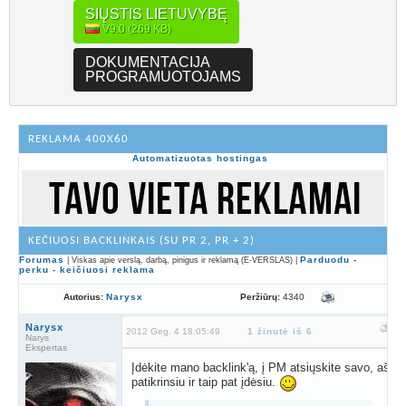
SIŲSTIS LIETUVYBĘ
V9.0 (269 KB)
DOKUMENTACIJA
PROGRAMUOTOJAMS
REKLAMA 400X60
Automatizuotas hostingas
KEČIUOSI BACKLINKAIS (SU PR 2, PR + 2)
Forumas
Parduodu -
| Viskas apie verslą, darbą, pinigus ir reklamą (E-VERSLAS) |
perku - keičiuosi reklama
Peržiūrų:
4340
Autorius:
Narysx
Narysx
2012 Geg. 4 18:05:49
1 žinutė iš 6
Narys
Ekspertas
Įdėkite mano backlink'ą, į PM atsiųskite savo, aš
patikrinsiu ir taip pat įdėsiu.