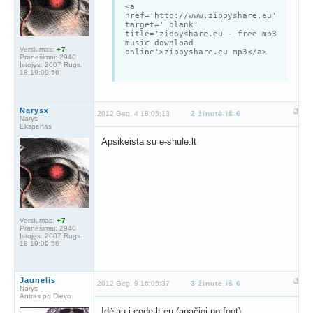
<a
href='http://www.zippyshare.eu'
target='_blank'
title='zippyshare.eu - free mp3
music download
Verslumas:
+7
online'>zippyshare.eu mp3</a>
Pranešimai:
2940
Įstojęs:
2007 Rugs.
18 19:09:56
Narysx
2012 Geg. 4 18:05:13
2 žinutė iš 6
Narys
Ekspertas
Apsikeista su e-shule.lt
Verslumas:
+7
Pranešimai:
2940
Įstojęs:
2007 Rugs.
18 19:09:56
Jaunelis
2012 Geg. 9 16:05:37
3 žinutė iš 6
Narys
Antras po Dievo
Įdėjau į code-lt.eu (apačioj po foot)