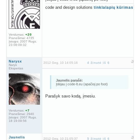
code and design solutions
tinklalapių kūrimas
Verslumas:
+20
Pranešimai:
4735
Įstojęs:
2007 Rugs.
23 08:09:32
Narysx
2012 Geg. 10 14:05:16
4 žinutė iš 6
Narys
Ekspertas
Jaunelis parašė:
Įdėjau į code-lt.eu (apačioj po foot)
Parašyk savo kodą, įmesiu.
Verslumas:
+7
Pranešimai:
2940
Įstojęs:
2007 Rugs.
18 19:09:56
Jaunelis
2012 Geg. 10 21:05:37
5 žinutė iš 6