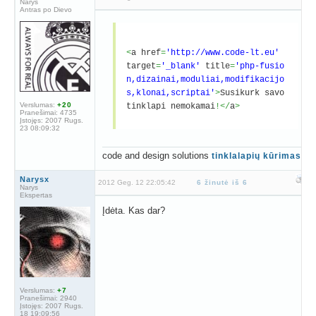
Narys
Antras po Dievo
<
a href
=
'http://www.code-lt.eu'
target
=
'_blank'
title
=
'php-fusio
n,dizainai,moduliai,modifikacijo
s,klonai,scriptai'
>
Susikurk savo
Verslumas:
+20
tinklapi nemokamai
!</
a
>
Pranešimai:
4735
Įstojęs:
2007 Rugs.
23 08:09:32
code and design solutions
tinklalapių kūrimas
Narysx
2012 Geg. 12 22:05:42
6 žinutė iš 6
Narys
Ekspertas
Įdėta. Kas dar?
Verslumas:
+7
Pranešimai:
2940
Įstojęs:
2007 Rugs.
18 19:09:56