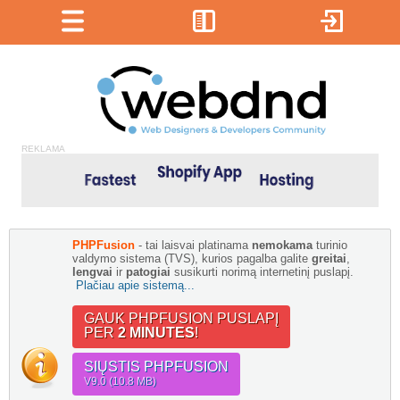
REKLAMA
PHPFusion
- tai laisvai platinama
nemokama
turinio
valdymo sistema (TVS), kurios pagalba galite
greitai
,
lengvai
ir
patogiai
susikurti norimą internetinį puslapį.
Plačiau apie sistemą...
GAUK PHPFUSION PUSLAPĮ
PER
2 MINUTES
!
SIŲSTIS PHPFUSION
V9.0 (10.8 MB)