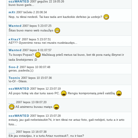
ozzWANTED
2007 gegužės 22 19:05:26
buvo buvo garis...
mXt
2007 birželio 2 20:06:34
Nop, tu tikrai nededi. Tai kas tada ant kazkokio defeiso ja uzdejo?
Wanted
2007 liepos 5 23:07:25
Šitas buvo mano web nulaužęs
eXtazY
2007 liepos 5 23:07:51
Aš??? Gyvenimo nesu nei musės nuskriaudęs...
Wanted
2007 liepos 6 01:07:57
Tu buvęs Popas?
Maždaug prieš metus tai buvo, bet tik pora narių ištrynei ir
tada šnekėjomes ;D
Soo-2
2007 liepos 10 00:07:48
geras, padeda;);)
Toonis
2007 liepos 10 15:07:36
\o-O/ - Glass.
ozzWANTED
2007 liepos 12 23:07:19
Aš popo fotkę vis dar turiu savo PC.
Rengiu kompromatą prieš valdžią
___
2007 liepos 13 09:07:20
Aš atsimenu buvau matęs
ozzWANTED
2007 liepos 13 15:07:28
extazy, jau gali nebeisisukin?ti, ir ten tikrai ne artaz foto, gali nebijoti, turiu a ir arto
foto...
___
2007 liepos 13 16:07:38
Eik jau extazijau, ir a turiu Artaz nuotrauk?, nu ir kas?