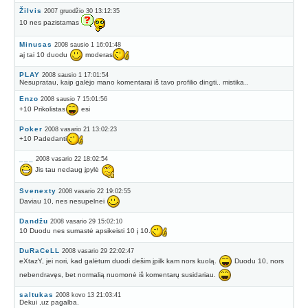
Žilvis
2007 gruodžio 30 13:12:35
10 nes pazistamas
Minusas
2008 sausio 1 16:01:48
aj tai 10 duodu
moderas
PLAY
2008 sausio 1 17:01:54
Nesupratau, kaip galėjo mano komentarai iš tavo profilio dingti.. mistika..
Enzo
2008 sausio 7 15:01:56
+10 Prikolistas
esi
Poker
2008 vasario 21 13:02:23
+10 Padedanti
___
2008 vasario 22 18:02:54
Jis tau nedaug įpylė
Svenexty
2008 vasario 22 19:02:55
Daviau 10, nes nesupelnei
Dandžu
2008 vasario 29 15:02:10
10 Duodu nes sumastė apsikeisti 10 į 10.
DuRaCeLL
2008 vasario 29 22:02:47
eXtazY, jei nori, kad galėtum duodi dešim įpilk kam nors kuolą.
Duodu 10, nors
nebendravęs, bet normalią nuomonė iš komentarų susidariau.
saltukas
2008 kovo 13 21:03:41
Dekui ,uz pagalba.