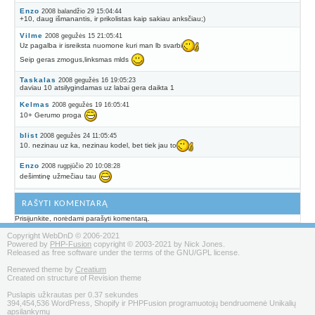
Enzo
2008 balandžio 29 15:04:44
+10, daug išmanantis, ir prikolistas kaip sakiau anksčiau;)
Vilme
2008 gegužės 15 21:05:41
Uz pagalba ir isreiksta nuomone kuri man lb svarbi
Seip geras zmogus,linksmas mlds
Taskalas
2008 gegužės 16 19:05:23
daviau 10 atsilygindamas uz labai gera daikta 1
Kelmas
2008 gegužės 19 16:05:41
10+ Gerumo proga
blist
2008 gegužės 24 11:05:45
10. nezinau uz ka, nezinau kodel, bet tiek jau to
Enzo
2008 rugpjūčio 20 10:08:28
dešimtinę užmečiau tau
RAŠYTI KOMENTARĄ
Prisijunkite, norėdami parašyti komentarą.
Copyright WebDnD © 2006-2021
Powered by
PHP-Fusion
copyright © 2003-2021 by Nick Jones.
Released as free software under the terms of the GNU/GPL license.
Renewed theme by
Creatium
Created on structure of Revision theme
Puslapis užkrautas per 0.37 sekundes
394,454,536 WordPress, Shopify ir PHPFusion programuotojų bendruomenė Unikalių
apsilankymų