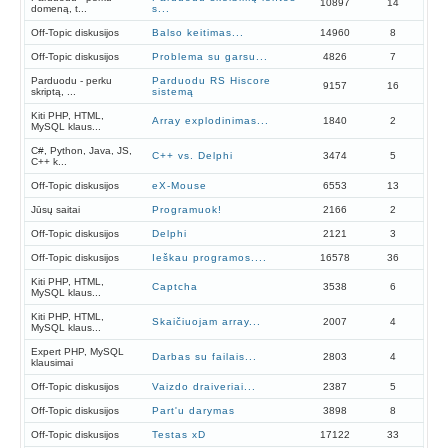
10897
14
domeną, t...
s...
Off-Topic diskusijos
Balso keitimas...
14960
8
Off-Topic diskusijos
Problema su garsu...
4826
7
Parduodu - perku
Parduodu RS Hiscore
9157
16
skriptą, ...
sistemą
Kiti PHP, HTML,
Array explodinimas...
1840
2
MySQL klaus...
C#, Python, Java, JS,
C++ vs. Delphi
3474
5
C++ k...
Off-Topic diskusijos
eX-Mouse
6553
13
Jūsų saitai
Programuok!
2166
2
Off-Topic diskusijos
Delphi
2121
3
Off-Topic diskusijos
Ieškau programos....
16578
36
Kiti PHP, HTML,
Captcha
3538
6
MySQL klaus...
Kiti PHP, HTML,
Skaičiuojam array...
2007
4
MySQL klaus...
Expert PHP, MySQL
Darbas su failais...
2803
4
klausimai
Off-Topic diskusijos
Vaizdo draiveriai...
2387
5
Off-Topic diskusijos
Part'u darymas
3898
8
Off-Topic diskusijos
Testas xD
17122
33