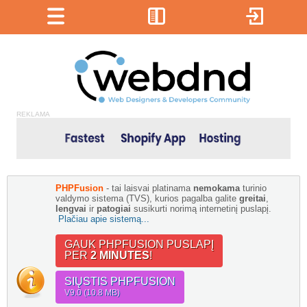
REKLAMA
PHPFusion
- tai laisvai platinama
nemokama
turinio
valdymo sistema (TVS), kurios pagalba galite
greitai
,
lengvai
ir
patogiai
susikurti norimą internetinį puslapį.
Plačiau apie sistemą...
GAUK PHPFUSION PUSLAPĮ
PER
2 MINUTES
!
SIŲSTIS PHPFUSION
V9.0 (10.8 MB)