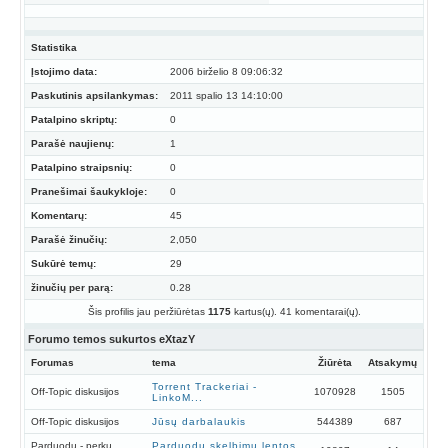
Statistika
Įstojimo data:
2006 birželio 8 09:06:32
Paskutinis apsilankymas:
2011 spalio 13 14:10:00
Patalpino skriptų:
0
Parašė naujienų:
1
Patalpino straipsnių:
0
Pranešimai šaukykloje:
0
Komentarų:
45
Parašė žinučių:
2,050
Sukūrė temų:
29
žinučių per parą:
0.28
Šis profilis jau peržiūrėtas
1175
kartus(ų). 41 komentarai(ų).
Forumo temos sukurtos eXtazY
Forumas
tema
Žiūrėta
Atsakymų
Torrent Trackeriai -
Off-Topic diskusijos
1070928
1505
LinkoM...
Off-Topic diskusijos
Jūsų darbalaukis
544389
687
Parduodu - perku
Parduodu skelbimų lentos