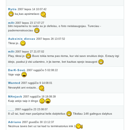
Rytis
2007 liepos 14 10:07:42
ka˛kas apsimelavo
mXt
2007 liepos 23 17:07:27
blm nepamenu to saito su jo defeisu, o foto neisisaugojau. Tureciau -
pademonstruociau
Auksinis dievas
2007 liepos 26 13:07:52
Tikrai jo..
mXt
2007 liepos 27 21:07:02
Play, tikrai jo
Buvo tokia tema pas rioma, kur visi savo snukius dejo. Extazy irgi
idejo, paskui ji visi uzlamino, ir jis iseme, bet kazkas spejo issaugoti
DarK-SouL
2007 rugpjūčio 5 02:08:22
Vaje vaje
Wanted
2007 rugpjūčio 9 14:08:01
Nevarykit ant extazio..
MAnjack
2007 rugpjūčio 18 18:08:39
Kaip atėjo taip ir dingo
___
2007 rugpjūčio 23 15:08:07
8 už tai, kad man parūpinai kelis dalykėlius
Tiksliau 146 galingus dalykus
Adriano
2007 gruodžio 30 13:12:37
Nezinua taves bet uz tai kad tu terminatorius imk 1