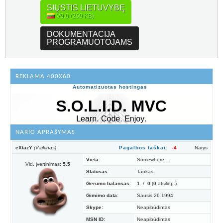
SIŲSTIS LIETUVYBĘ
V9.0 (269 KB)
DOKUMENTACIJA
PROGRAMUOTOJAMS
REKLAMA 400X60
Automatizuotas hostingas
NARIO APRAŠYMAS
eXtazY
(Vaikinas)
Pagalbos taškai:
-4
Narys
Vieta:
Somewhere...
Vid. įvertinimas:
5.5
Statusas:
Tankas
Gerumo balansas:
1
/
0
(
0
atsiliep.)
Gimimo data:
Sausis 26 1994
Skype:
Neapibūdintas
MSN ID:
Neapibūdintas