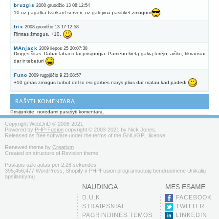
bruzgis
2008 gruodžio 13 08:12:54
10 uz pagalba tvarkant serveri, uz galejima pasitiket zmogum
frix
2008 gruodžio 13 17:12:58
Rimtas žmogus. +10.
MAnjack
2009 liepos 25 20:07:38
Dingęs šitas. Dabar labai retai prisijungia. Pamenu kietą galvą turėjo, aišku, tikriausiai
dar ir tebeturi
Funo
2009 rugpjūčio 9 23:08:57
+10 geras zmogus turbut del to esi garbes narys plius dar matau kad padedi
RAŠYTI KOMENTARĄ
Prisijunkite, norėdami parašyti komentarą.
Copyright WebDnD © 2006-2021
Powered by
PHP-Fusion
copyright © 2003-2021 by Nick Jones.
Released as free software under the terms of the GNU/GPL license.
Renewed theme by
Creatium
Created on structure of Revision theme
Puslapis užkrautas per 2.26 sekundes
395,456,477 WordPress, Shopify ir PHPFusion programuotojų bendruomenė Unikalių
apsilankymų
NAUDINGA
MES ESAME
D.U.K.
FACEBOOK
STRAIPSNIAI
TWITTER
PAGRINDINĖS TEMOS
LINKEDIN