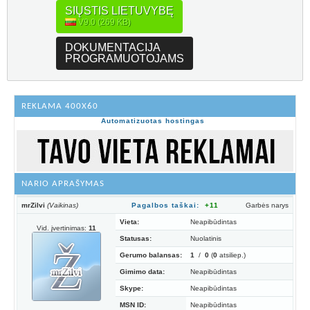
SIŲSTIS LIETUVYBĘ
V9.0 (269 KB)
DOKUMENTACIJA
PROGRAMUOTOJAMS
REKLAMA 400X60
Automatizuotas hostingas
NARIO APRAŠYMAS
mrZilvi
(Vaikinas)
Pagalbos taškai:
+11
Garbės narys
Vieta:
Neapibūdintas
Vid. įvertinimas:
11
Statusas:
Nuolatinis
Gerumo balansas:
1
/
0
(
0
atsiliep.)
Gimimo data:
Neapibūdintas
Skype:
Neapibūdintas
MSN ID:
Neapibūdintas