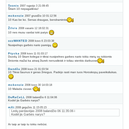
Toonis
2007 rugsėjo 3 21:09:45
Šitam 10 nepagailėsiu!
mckenzie
2007 gruodžio 10 01:12:56
10 Kas be ko. Senas draugas, bendramintis
Žilvis
2008 vasario 12 18:02:31
10 nes musu vardai toki patys
ozzWANTED
2008 kovo 6 23:03:38
Nusipelnęs garbės nario pareigų
Ptycka
2008 kovo 11 01:03:17
Duodų 10 šitam kolegai ir tikrai nusipelnes garbes nario tokiu metų su tokiomis
žiniomis mažai ka atrasį žiurek nenusileisk ir toliau stenkis darbuose
Dandžu
2008 kovo 21 01:03:54
10 Tikrai šaunus ir geras žmogus. Padėjo rasti man tuos Horoskopų paveiksliukas.
mckenzie
2008 kovo 30 14:03:18
10 Malada ciuvas !
DuRaCeLL
2008 balandžio 6 11:04:06
Kodėl jis Garbės narys?
mXt
2008 gegužės 11 15:05:15
Ledų pardavėjas 2008 balandžio 06 11:35:06 i
Kodėl jis Garbės narys?
Ar taip ar taip tu tokiu nebūsi.