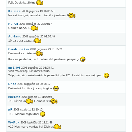
P.S. Desiatka žilvinui
Kelmas
2008 gegužės 19 16:05:58
Nu vat žmogui pasisekė... todėl ir įvertinau 1
RuP3r
2008 gegužės 22 22:05:17
Garbės narys +1
Adriano
2008 gegužės 25 01:05:49
10 uz gera avatara
Giedrunskis
2008 gegužės 29 01:05:21
Desimtukas misteriui
Kiek as pastebiu, tai tu vidurnakti pastoviai prisijungi
mrZilvi
2008 gegužės 29 03:05:41
Visiems dėkoju už komentarus.
Taip, mėgstu ramiai naktimis pasėdėti prie PC. Pastebiu tave taip pat.
Enzo
2008 rugpjūčio 18 20:08:12
Dešimtinė kupiūra į tavo piniginę
zdelete
2008 rugsėjo 11 11:09:56
+10 už nieka
Geras ir tiek
pR
2008 spalio 11 12:10:15
+10, Manau atgal dosi
WyPuk
2008 lapkričio 29 13:11:48
+10 Nes mano vardas irgi Žilvinas