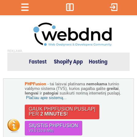
REKLAMA
PHPFusion
- tai laisvai platinama
nemokama
turinio
valdymo sistema (TVS), kurios pagalba galite
greitai
,
lengvai
ir
patogiai
susikurti norimą internetinį puslapį.
Plačiau apie sistemą...
GAUK PHPFUSION PUSLAPĮ
PER
2 MINUTES
!
SIŲSTIS PHPFUSION
V9.0 (10.8 MB)