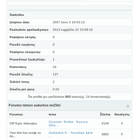
Statistika
Įstojimo data:
2007 kovo 3 18:03:13
Paskutinis apsilankymas:
2013 rugpjūčio 10 15:08:16
Patalpino skriptų:
0
Parašė naujienų:
0
Patalpino straipsnių:
0
Pranešimai šaukykloje:
1
Komentarų:
24
Parašė žinučių:
137
Sukūrė temų:
2
žinučių per parą:
0.02
Šis profilis jau peržiūrėtas
893
kartus(ų). 24 komentarai(ų).
Forumo temos sukurtos mrZilvi
Forumas
tema
Žiūrėta
Atsakymų
Counter Strike: Source
Off-Topic diskusijos
4109
4
(Ste...
Visa kita kas susiję su
Uzdarbis.lt - forumas apie
3882
5
da...
...