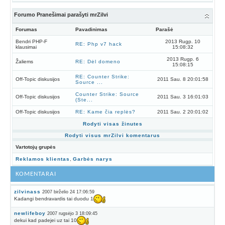
Forumo Pranešimai parašyti mrZilvi
Forumas
Pavadinimas
Parašė
Bendri PHP-F
2013 Rugp. 10
RE: Php v7 hack
klausimai
15:08:32
2013 Rugp. 6
Žaliems
RE: Dėl domeno
15:08:15
RE: Counter Strike:
Off-Topic diskusijos
2011 Sau. 8 20:01:58
Source ...
Counter Strike: Source
Off-Topic diskusijos
2011 Sau. 3 16:01:03
(Ste...
Off-Topic diskusijos
RE: Kame čia replės?
2011 Sau. 2 20:01:02
Rodyti visas žinutes
Rodyti visus mrZilvi komentarus
Vartotojų grupės
Reklamos klientas
,
Garbės narys
KOMENTARAI
zilvinass
2007 birželio 24 17:06:59
Kadangi bendravardis tai duodu 1
newlifeboy
2007 rugsėjo 3 18:09:45
dekui kad padejei uz tai 10