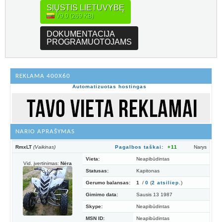
SIŲSTIS LIETUVYBĘ
V9.0 (269 KB)
DOKUMENTACIJA
PROGRAMUOTOJAMS
REKLAMA 400X60
Automatizuotas hostingas
NARIO APRAŠYMAS
RmxLT
(Vaikinas)
Pagalbos taškai:
+11
Narys
Vieta:
Neapibūdintas
Vid. įvertinimas:
Nėra
Statusas:
Kapitonas
Gerumo balansas:
1
/
0
(
2
atsiliep.
)
Gimimo data:
Sausis 13 1987
Skype:
Neapibūdintas
MSN ID:
Neapibūdintas