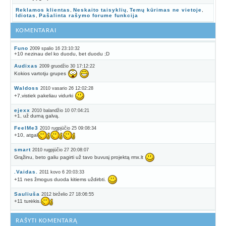
Reklamos klientas
,
Neskaito taisyklių
,
Temų kūrimas ne vietoje
,
Idiotas
,
Pašalinta rašymo forume funkcija
KOMENTARAI
Funo
2009 spalio 16 23:10:32
+10 nezinau del ko duodu, bet duodu ;D
Audixas
2009 gruodžio 30 17:12:22
Kokios vartotju grupes
Waldoss
2010 vasario 26 12:02:28
+7,vistiek pakeliau vidurki
ejexx
2010 balandžio 10 07:04:21
+1, už durną galvą.
FeelMe3
2010 rugpjūčio 25 09:08:34
+10, atgal
smart
2010 rugpjūčio 27 20:08:07
Grąžinu, beto galiu pagirti už tavo buvusį projektą rmx.lt
.Vaidas.
2011 kovo 6 20:03:33
+11 nes žmogus duoda kitiems uždirbti.
Sauliuša
2012 birželio 27 18:06:55
+11 turėkis.
RAŠYTI KOMENTARĄ