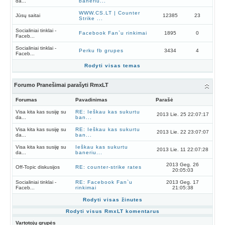
da...
baneriu...
WWW.CS.LT | Counter
Jūsų saitai
12385
23
Strike ...
Socialiniai tinklai -
Facebook Fan`u rinkimai
1895
0
Faceb...
Socialiniai tinklai -
Perku fb grupes
3434
4
Faceb...
Rodyti visas temas
Forumo Pranešimai parašyti RmxLT
Forumas
Pavadinimas
Parašė
Visa kita kas susiję su
RE: Ieškau kas sukurtu
2013 Lie. 25 22:07:17
da...
ban...
Visa kita kas susiję su
RE: Ieškau kas sukurtu
2013 Lie. 22 23:07:07
da...
ban...
Visa kita kas susiję su
Ieškau kas sukurtu
2013 Lie. 11 22:07:28
da...
baneriu...
2013 Geg. 26
Off-Topic diskusijos
RE: counter-strike rates
20:05:03
Socialiniai tinklai -
RE: Facebook Fan`u
2013 Geg. 17
Faceb...
rinkimai
21:05:38
Rodyti visas žinutes
Rodyti visus RmxLT komentarus
Vartotojų grupės