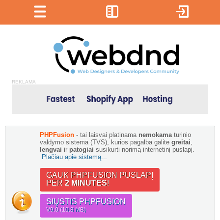
REKLAMA
PHPFusion
- tai laisvai platinama
nemokama
turinio
valdymo sistema (TVS), kurios pagalba galite
greitai
,
lengvai
ir
patogiai
susikurti norimą internetinį puslapį.
Plačiau apie sistemą...
GAUK PHPFUSION PUSLAPĮ
PER
2 MINUTES
!
SIŲSTIS PHPFUSION
V9.0 (10.8 MB)