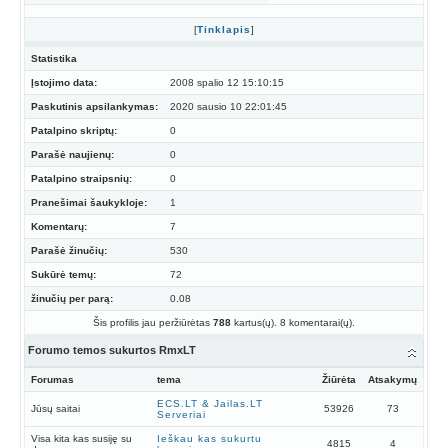
[
Tinklapis
]
Statistika
Įstojimo data:
2008 spalio 12 15:10:15
Paskutinis apsilankymas:
2020 sausio 10 22:01:45
Patalpino skriptų:
0
Parašė naujienų:
0
Patalpino straipsnių:
0
Pranešimai šaukykloje:
1
Komentarų:
7
Parašė žinučių:
530
Sukūrė temų:
72
žinučių per parą:
0.08
Šis profilis jau peržiūrėtas
788
kartus(ų). 8 komentarai(ų).
Forumo temos sukurtos RmxLT
Forumas
tema
Žiūrėta
Atsakymų
ECS.LT & Jailas.LT
Jūsų saitai
53926
73
Serveriai
Visa kita kas susiję su
Ieškau kas sukurtu
4815
4