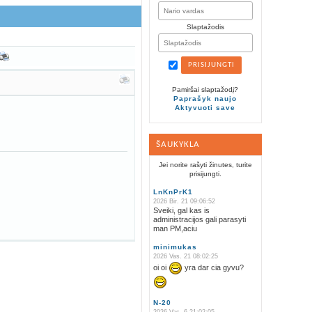
Slaptažodis
Pamiršai slaptažodį?
Paprašyk naujo
Aktyvuoti save
ŠAUKYKLA
Jei norite rašyti žinutes, turite
prisijungti.
LnKnPrK1
2026 Bir. 21 09:06:52
Sveiki, gal kas is
administracijos gali parasyti
man PM,aciu
minimukas
2026 Vas. 21 08:02:25
oi oi
yra dar cia gyvu?
N-20