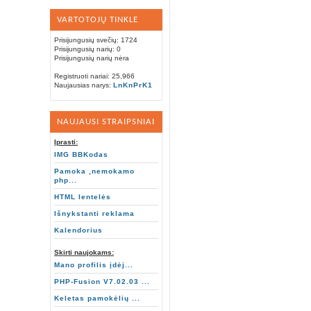
VARTOTOJŲ TINKLE
Prisijungusių svečių: 1724
Prisijungusių narių: 0
Prisijungusių narių nėra
Registruoti nariai: 25,966
Naujausias narys:
LnKnPrK1
NAUJAUSI STRAIPSNIAI
Įprasti:
IMG BBKodas
Pamoka ,nemokamo
php...
HTML lentelės
Išnykstanti reklama
Kalendorius
Skirti naujokams:
Mano profilis įdėj...
PHP-Fusion V7.02.03 ...
Keletas pamokėlių ...