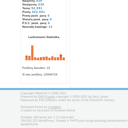
Naujienų:
529
Straipsnių:
235
Temų:
52,591
Postų:
522,551
Postų pask. parą:
0
Shout'ų pask. parą:
0
P.S.C. pask. parą:
0
Nuorodų kataloge:
13
Lankomumo Statistika
Peržiūrų šiandien: 22
Iš viso peržiūrų:
22948724
Copyright WebDnD © 2006-2021
Powered by
PHP-Fusion
copyright © 2003-2021 by Nick Jones.
Released as free software under the terms of the GNU/GPL license.
Renewed theme by
Creatium
Created on structure of Revision theme
Puslapis užkrautas per 1.13 sekundes
394,601,322 WordPress, Shopify ir PHPFusion programuotojų bendruomenė U
apsilankymų