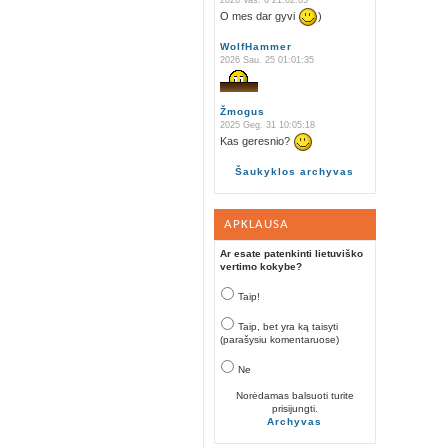
2026 Vas. 6 21:02:05
O mes dar gyvi
)
WolfHammer
2026 Sau. 25 01:01:35
Žmogus
2025 Geg. 31 10:05:18
Kas geresnio?
Šaukyklos archyvas
APKLAUSA
Ar esate patenkinti lietuviško
vertimo kokybe?
Taip!
Taip, bet yra ką taisyti
(parašysiu komentaruose)
Ne
Norėdamas balsuoti turite
prisijungti.
Archyvas