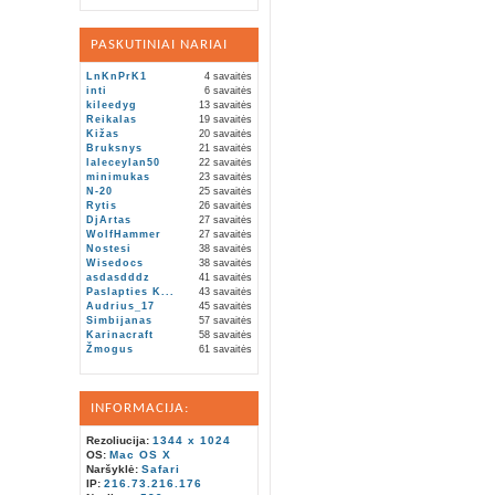
PASKUTINIAI NARIAI
LnKnPrK1
4 savaitės
inti
6 savaitės
kileedyg
13 savaitės
Reikalas
19 savaitės
Kižas
20 savaitės
Bruksnys
21 savaitės
laleceylan50
22 savaitės
minimukas
23 savaitės
N-20
25 savaitės
Rytis
26 savaitės
DjArtas
27 savaitės
WolfHammer
27 savaitės
Nostesi
38 savaitės
Wisedocs
38 savaitės
asdasdddz
41 savaitės
Paslapties K...
43 savaitės
Audrius_17
45 savaitės
Simbijanas
57 savaitės
Karinacraft
58 savaitės
Žmogus
61 savaitės
INFORMACIJA:
Rezoliucija:
1344 x 1024
OS:
Mac OS X
Naršyklė:
Safari
IP:
216.73.216.176