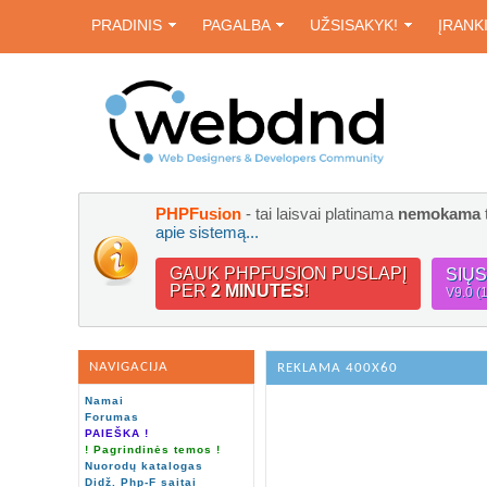
PRADINIS
PAGALBA
UŽSISAKYK!
ĮRANK
PHPFusion
- tai laisvai platinama
nemokama
apie sistemą...
GAUK PHPFUSION PUSLAPĮ
SIŲ
PER
2 MINUTES
!
V9.0 (
NAVIGACIJA
REKLAMA 400X60
Namai
Forumas
PAIEŠKA !
! Pagrindinės temos !
Nuorodų katalogas
Didž. Php-F saitai