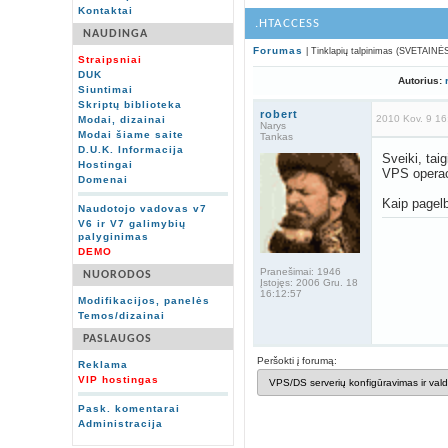
Kontaktai
.HTACCESS
NAUDINGA
Forumas
| Tinklapių talpinimas (SVETAINĖ
Straipsniai
DUK
Autorius:
Siuntimai
Skriptų biblioteka
robert
2010 Kov. 9 16
Modai, dizainai
Narys
Modai šiame saite
Tankas
D.U.K. Informacija
Sveiki, tai
Hostingai
VPS operac
Domenai
Kaip pagelb
Naudotojo vadovas v7
V6 ir V7 galimybių
palyginimas
DEMO
Pranešimai:
1946
NUORODOS
Įstojęs:
2006 Gru. 18
16:12:57
Modifikacijos, panelės
Temos/dizainai
PASLAUGOS
Peršokti į forumą:
Reklama
VIP hostingas
Pask. komentarai
Administracija