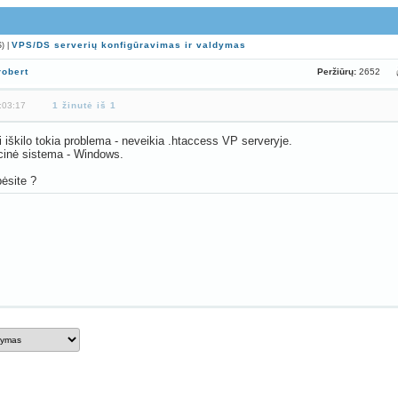
VPS/DS serverių konfigūravimas ir valdymas
S) |
Peržiūrų:
2652
robert
:03:17
1 žinutė iš 1
gi iškilo tokia problema - neveikia .htaccess VP serveryje.
inė sistema - Windows.
ėsite ?