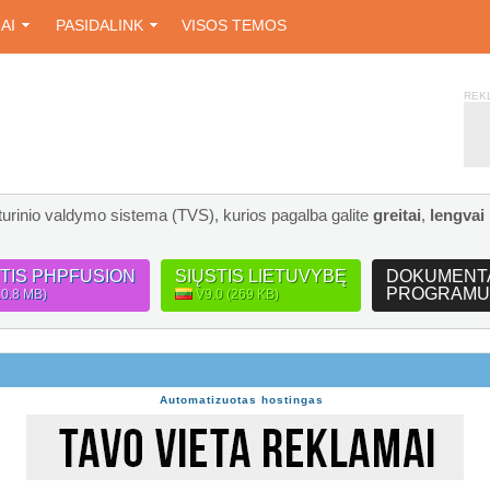
IAI
PASIDALINK
VISOS TEMOS
REK
turinio valdymo sistema (TVS), kurios pagalba galite
greitai
,
lengvai
STIS PHPFUSION
SIŲSTIS LIETUVYBĘ
DOKUMENT
PROGRAMU
10.8 MB)
V9.0 (269 KB)
Automatizuotas hostingas