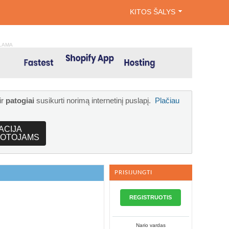
KITOS ŠALYS
LAMA
ir
patogiai
susikurti norimą internetinį puslapį.
Plačiau
ACIJA
OTOJAMS
PRISIJUNGTI
REGISTRUOTIS
Nario vardas