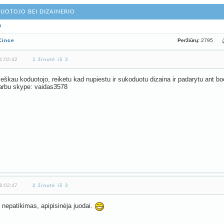
UOTOJO BEI DIZAINERIO
s
Peržiūrų:
2795
Cince
1:02:42
1 žinutė iš 3
 ieškau koduotojo, reiketu kad nupiestu ir sukoduotu dizaina ir padarytu ant bo
arbu skype: vaidas3578
8:02:47
2 žinutė iš 3
 nepatikimas, apipisinėja juodai.