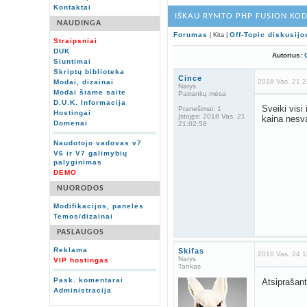
Kontaktai
IŠKAU RYMTO PHP FUSION KOD
NAUDINGA
Forumas
Off-Topic diskusijo
| Kita |
Straipsniai
DUK
Autorius:
Siuntimai
Skriptų biblioteka
Cince
2018 Vas. 21 2
Modai, dizainai
Narys
Modai šiame saite
Patrankų mėsa
D.U.K. Informacija
Sveiki visi
Pranešimai:
1
Hostingai
Įstojęs:
2018 Vas. 21
kaina nesv
Domenai
21:02:58
Naudotojo vadovas v7
V6 ir V7 galimybių
palyginimas
DEMO
NUORODOS
Modifikacijos, panelės
Temos/dizainai
PASLAUGOS
Reklama
Skifas
2018 Vas. 24 1
Narys
VIP hostingas
Tankas
Pask. komentarai
Atsiprašant
Administracija