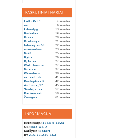
PASKUTINIAI NARIAI
LnKnPrK1
4 savaitės
inti
6 savaitės
kileedyg
13 savaitės
Reikalas
19 savaitės
Kižas
20 savaitės
Bruksnys
21 savaitės
laleceylan50
22 savaitės
minimukas
23 savaitės
N-20
25 savaitės
Rytis
26 savaitės
DjArtas
27 savaitės
WolfHammer
27 savaitės
Nostesi
37 savaitės
Wisedocs
38 savaitės
asdasdddz
41 savaitės
Paslapties K...
42 savaitės
Audrius_17
45 savaitės
Simbijanas
57 savaitės
Karinacraft
58 savaitės
Žmogus
61 savaitės
INFORMACIJA:
Rezoliucija:
1344 x 1024
OS:
Mac OS X
Naršyklė:
Safari
IP:
216.73.216.163