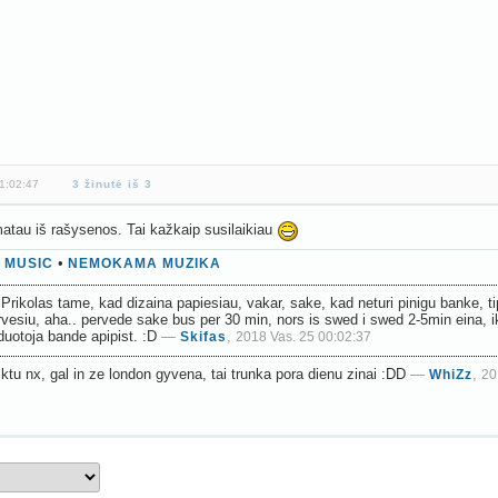
1:02:47
3 žinutė iš 3
atau iš rašysenos. Tai kažkaip susilaikiau
•
 MUSIC
NEMOKAMA MUZIKA
Prikolas tame, kad dizaina papiesiau, vakar, sake, kad neturi pinigu banke, ti
rvesiu, aha.. pervede sake bus per 30 min, nors is swed i swed 2-5min eina, iki
duotoja bande apipist. :D
—
,
Skifas
2018 Vas. 25 00:02:37
ktu nx, gal in ze london gyvena, tai trunka pora dienu zinai :DD
—
,
WhiZz
20