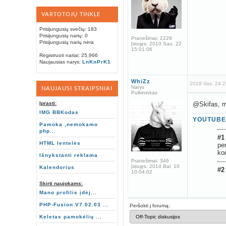
VARTOTOJŲ TINKLE
Prisijungusių svečių: 183
Prisijungusių narių: 0
Pranešimai:
2229
Prisijungusių narių nėra
Įstojęs:
2010 Sau. 22
15:01:06
Registruoti nariai: 25,966
Naujausias narys:
LnKnPrK1
WhiZz
2018 Vas. 24 2
Narys
NAUJAUSI STRAIPSNIAI
Pulkininkas
Įprasti:
@Skifas, m
IMG BBKodas
YOUTUBE
Pamoka ,nemokamo
php...
#1
HTML lentelės
pe
ko
Išnykstanti reklama
Pranešimai:
346
Įstojęs:
2014 Bal. 10
Kalendorius
#2
10:04:02
Skirti naujokams:
Mano profilis įdėj...
PHP-Fusion V7.02.03 ...
Peršokti į forumą:
Keletas pamokėlių ...