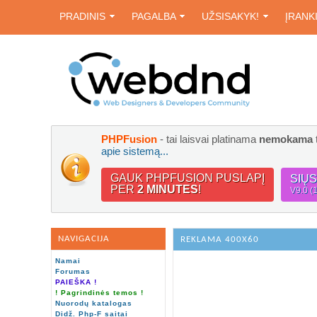
PRADINIS
PAGALBA
UŽSISAKYK!
ĮRANK
PHPFusion
- tai laisvai platinama
nemokama
apie sistemą...
GAUK PHPFUSION PUSLAPĮ
SIŲ
PER
2 MINUTES
!
V9.0 (
NAVIGACIJA
REKLAMA 400X60
Namai
Forumas
PAIEŠKA !
! Pagrindinės temos !
Nuorodų katalogas
Didž. Php-F saitai