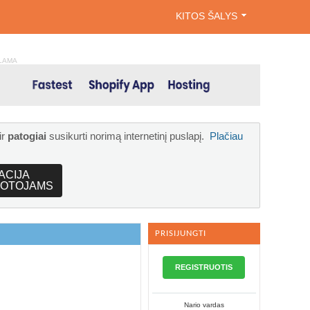
KITOS ŠALYS
LAMA
ir
patogiai
susikurti norimą internetinį puslapį.
Plačiau
ACIJA
OTOJAMS
PRISIJUNGTI
REGISTRUOTIS
Nario vardas