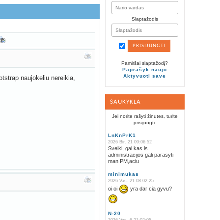
Slaptažodis
Pamiršai slaptažodį?
Paprašyk naujo
Aktyvuoti save
otstrap naujokeliu nereikia,
ŠAUKYKLA
Jei norite rašyti žinutes, turite
prisijungti.
LnKnPrK1
2026 Bir. 21 09:06:52
Sveiki, gal kas is
administracijos gali parasyti
man PM,aciu
minimukas
2026 Vas. 21 08:02:25
oi oi
yra dar cia gyvu?
N-20