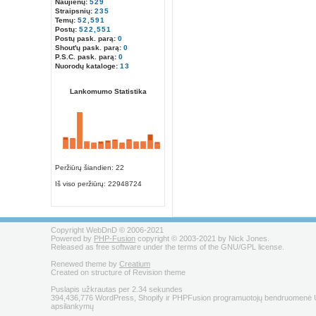
Naujienų:
529
Straipsnių:
235
Temų:
52,591
Postų:
522,551
Postų pask. parą:
0
Shout'ų pask. parą:
0
P.S.C. pask. parą:
0
Nuorodų kataloge:
13
Lankomumo Statistika
Peržiūrų šiandien: 22
Iš viso peržiūrų:
22948724
Copyright WebDnD © 2006-2021
Powered by
PHP-Fusion
copyright © 2003-2021 by Nick Jones.
Released as free software under the terms of the GNU/GPL license.
Renewed theme by
Creatium
Created on structure of Revision theme
Puslapis užkrautas per 2.34 sekundes
394,436,776 WordPress, Shopify ir PHPFusion programuotojų bendruomenė U
apsilankymų