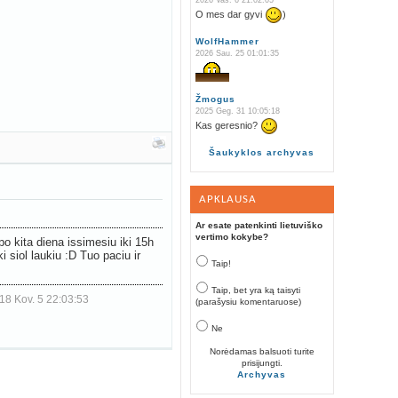
2026 Vas. 6 21:02:05
O mes dar gyvi
)
WolfHammer
2026 Sau. 25 01:01:35
Žmogus
2025 Geg. 31 10:05:18
Kas geresnio?
Šaukyklos archyvas
APKLAUSA
Ar esate patenkinti lietuviško
vertimo kokybe?
po kita diena issimesiu iki 15h
 siol laukiu :D Tuo paciu ir
Taip!
Taip, bet yra ką taisyti
18 Kov. 5 22:03:53
(parašysiu komentaruose)
Ne
Norėdamas balsuoti turite
prisijungti.
Archyvas