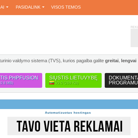
IAI
PASIDALINK
VISOS TEMOS
REK
turinio valdymo sistema (TVS), kurios pagalba galite
greitai
,
lengvai
STIS PHPFUSION
SIŲSTIS LIETUVYBĘ
DOKUMENT
PROGRAMU
10.8 MB)
V9.0 (269 KB)
Automatizuotas hostingas