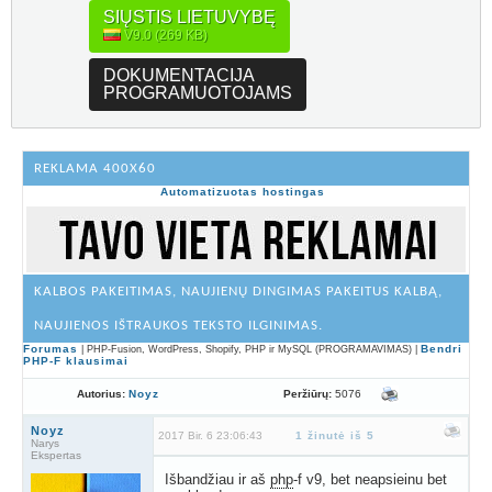
SIŲSTIS LIETUVYBĘ
V9.0 (269 KB)
DOKUMENTACIJA
PROGRAMUOTOJAMS
REKLAMA 400X60
Automatizuotas hostingas
KALBOS PAKEITIMAS, NAUJIENŲ DINGIMAS PAKEITUS KALBĄ,
NAUJIENOS IŠTRAUKOS TEKSTO ILGINIMAS.
Forumas
Bendri
| PHP-Fusion, WordPress, Shopify, PHP ir MySQL (PROGRAMAVIMAS) |
PHP-F klausimai
Peržiūrų:
5076
Autorius:
Noyz
Noyz
2017 Bir. 6 23:06:43
1 žinutė iš 5
Narys
Ekspertas
Išbandžiau ir aš
php
-f v9, bet neapsieinu bet