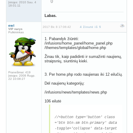
0
Įstojęs:
2010 Sau. 4
18:01:11
Labas.
ewl
2017 Bir. 8 17:06:42
4 žinutė iš 5
VIP narys
Pulkininkas
1. Pabandyk žiūrėti:
/infusions/home_panel/home_panel.php
/themes/templates/global/home.php
Žinau tik, kaip padidinti ir sumažinti naujienų,
straipsnių, siuntinių kieki.
Pranešimai:
419
3. Per home.php rodo naujienas iki 12 eilučių.
Įstojęs:
2008 Rugp.
22 10:08:27
Dėl naujienų kategorijų:
/infusions/news/templates/news.php
106 eilutė
//<button type='button' class
='btn btn-sm btn-primary' data
-toggle='collapse' data-target