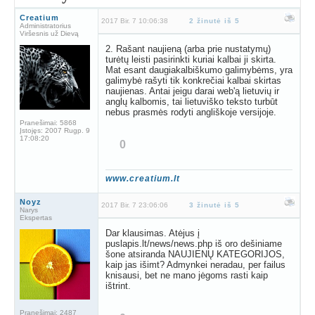
Creatium
2017 Bir. 7 10:06:38
2 žinutė iš 5
Administratorius
Viršesnis už Dievą
2. Rašant naujieną (arba prie nustatymų)
turėtų leisti pasirinkti kuriai kalbai ji skirta.
Mat esant daugiakalbiškumo galimybėms, yra
galimybė rašyti tik konkrečiai kalbai skirtas
naujienas. Antai jeigu darai web'ą lietuvių ir
anglų kalbomis, tai lietuviško teksto turbūt
nebus prasmės rodyti angliškoje versijoje.
Pranešimai:
5868
Įstojęs:
2007 Rugp. 9
17:08:20
0
www.creatium.lt
Noyz
2017 Bir. 7 23:06:06
3 žinutė iš 5
Narys
Ekspertas
Dar klausimas. Atėjus į
puslapis.lt/news/news.php iš oro dešiniame
šone atsiranda NAUJIENŲ KATEGORIJOS,
kaip jas išimt? Admynkei neradau, per failus
knisausi, bet ne mano jėgoms rasti kaip
ištrint.
Pranešimai:
2487