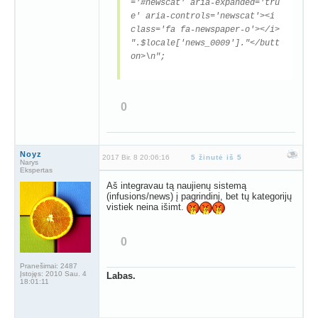
='#newscat' aria-expanded='tru
e' aria-controls='newscat'><i
class='fa fa-newspaper-o'></i>
".$locale['news_0009']."</butt
on>\n";
0
Noyz
2017 Bir. 8 20:06:16
5 žinutė iš 5
Narys
Ekspertas
Aš integravau tą naujienų sistemą
(infusions/news) į pagrindinį, bet tų kategorijų
vistiek neina išimt.
0
Pranešimai:
2487
Įstojęs:
2010 Sau. 4
Labas.
18:01:11