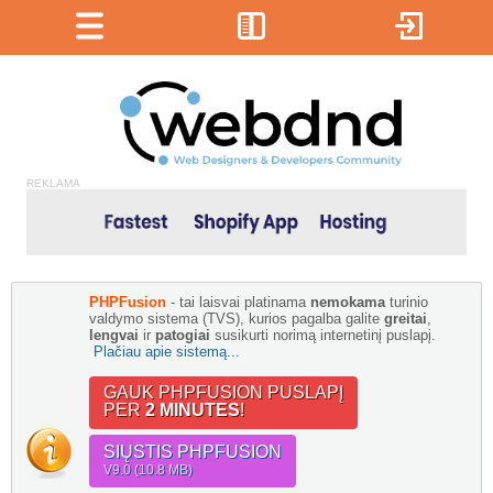
REKLAMA
PHPFusion
- tai laisvai platinama
nemokama
turinio
valdymo sistema (TVS), kurios pagalba galite
greitai
,
lengvai
ir
patogiai
susikurti norimą internetinį puslapį.
Plačiau apie sistemą...
GAUK PHPFUSION PUSLAPĮ
PER
2 MINUTES
!
SIŲSTIS PHPFUSION
V9.0 (10.8 MB)