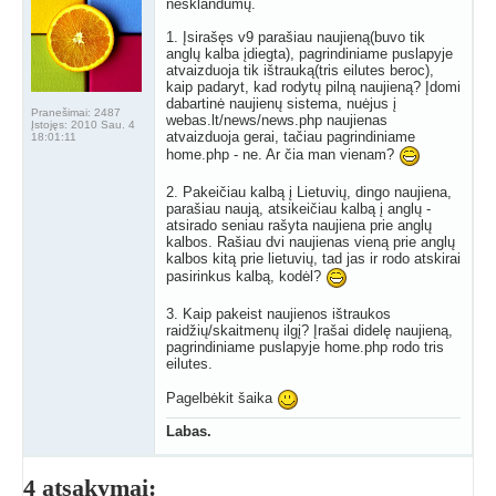
nesklandumų.
1. Įsirašęs v9 parašiau naujieną(buvo tik
anglų kalba įdiegta), pagrindiniame puslapyje
atvaizduoja tik ištrauką(tris eilutes beroc),
kaip padaryt, kad rodytų pilną naujieną? Įdomi
dabartinė naujienų sistema, nuėjus į
Pranešimai:
2487
webas.lt/news/news.php naujienas
Įstojęs:
2010 Sau. 4
atvaizduoja gerai, tačiau pagrindiniame
18:01:11
home.php - ne. Ar čia man vienam?
2. Pakeičiau kalbą į Lietuvių, dingo naujiena,
parašiau naują, atsikeičiau kalbą į anglų -
atsirado seniau rašyta naujiena prie anglų
kalbos. Rašiau dvi naujienas vieną prie anglų
kalbos kitą prie lietuvių, tad jas ir rodo atskirai
pasirinkus kalbą, kodėl?
3. Kaip pakeist naujienos ištraukos
raidžių/skaitmenų ilgį? Įrašai didelę naujieną,
pagrindiniame puslapyje home.php rodo tris
eilutes.
Pagelbėkit šaika
Labas.
4 atsakymai: