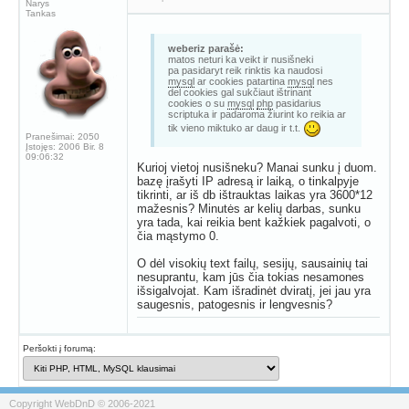
Narys
Tankas
weberiz parašė:
matos neturi ka veikt ir nusišneki
pa pasidaryt reik rinktis ka naudosi
mysql
ar cookies patartina
mysql
nes
del cookies gal sukčiaut ištrinant
cookies o su
mysql
php
pasidarius
scriptuka ir padaroma žiurint ko reikia ar
tik vieno miktuko ar daug ir t.t.
Pranešimai:
2050
Įstojęs:
2006 Bir. 8
09:06:32
Kurioj vietoj nusišneku? Manai sunku į duom.
bazę įrašyti IP adresą ir laiką, o tinkalpyje
tikrinti, ar iš db ištrauktas laikas yra 3600*12
mažesnis? Minutės ar kelių darbas, sunku
yra tada, kai reikia bent kažkiek pagalvoti, o
čia mąstymo 0.
O dėl visokių text failų, sesijų, sausainių tai
nesuprantu, kam jūs čia tokias nesamones
išsigalvojat. Kam išradinėt dviratį, jei jau yra
saugesnis, patogesnis ir lengvesnis?
Peršokti į forumą:
Copyright WebDnD © 2006-2021