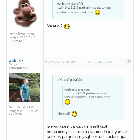
weberiz parašė:
tai nėra 1.2.3 padarimas
už tokius
padarimus yra mokama
Nejaugi?
Pranešimai:
2050
Įstojęs:
2006 Bir. 8
09:06:32
weberiz
2011 Spa. 12 14:10:15
4 žinutė iš 12
Narys
Terminatorius
eXtazY parašė:
weberiz parašė:
tai nėra 1.2.3 padarimas
už
tokius padarimus yra mokama
Pranešimai:
1312
Įstojęs:
2008 Bal. 26
Nejaugi?
12:04:26
matos neturi ka veikt ir nusišneki
pa pasidaryt reik rinktis ka naudosi
mysql
ar
cookies patartina
mysql
nes del cookies gal