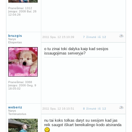
Pranešimai:
1312
Įstojęs:
2008 Bal. 26
12:04:26
bruzgis
2011 Spa. 12 15:10:39
7 žinutė iš 12
Narys
Ekspertas
o tu zinai toki dalyka kaip kad sesijos
issaugojimas serveryje?
Pranešimai:
3368
Įstojęs:
2006 Geg. 9
18:05:02
weberiz
2011 Spa. 12 16:10:51
8 žinutė iš 12
Narys
Terminatorius
nu tai koks tolkas daryt su sesijom kad jas
reik saugot iškart bereikalingo kodo atsiranda