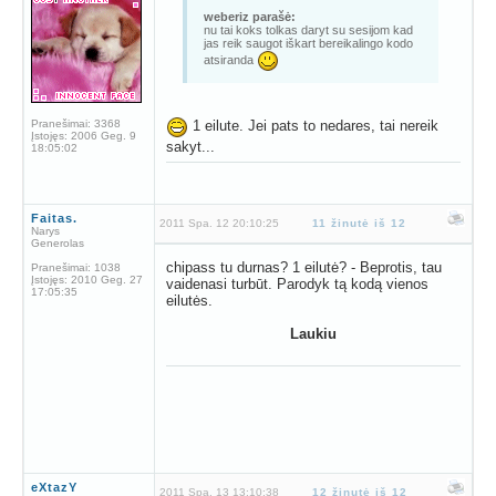
weberiz parašė:
nu tai koks tolkas daryt su sesijom kad
jas reik saugot iškart bereikalingo kodo
atsiranda
Pranešimai:
3368
1 eilute. Jei pats to nedares, tai nereik
Įstojęs:
2006 Geg. 9
sakyt...
18:05:02
Faitas.
2011 Spa. 12 20:10:25
11 žinutė iš 12
Narys
Generolas
chipass tu durnas? 1 eilutė? - Beprotis, tau
Pranešimai:
1038
Įstojęs:
2010 Geg. 27
vaidenasi turbūt. Parodyk tą kodą vienos
17:05:35
eilutės.
Laukiu
eXtazY
2011 Spa. 13 13:10:38
12 žinutė iš 12