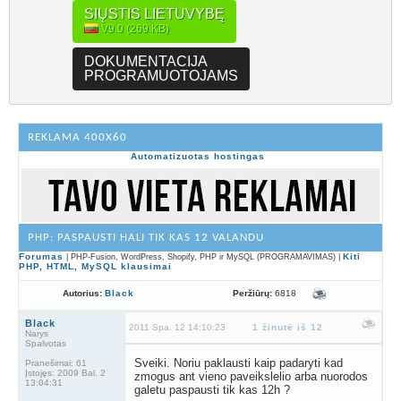
SIŲSTIS LIETUVYBĘ
V9.0 (269 KB)
DOKUMENTACIJA
PROGRAMUOTOJAMS
REKLAMA 400X60
Automatizuotas hostingas
PHP: PASPAUSTI HALI TIK KAS 12 VALANDU
Forumas
Kiti
| PHP-Fusion, WordPress, Shopify, PHP ir MySQL (PROGRAMAVIMAS) |
PHP, HTML, MySQL klausimai
Peržiūrų:
6818
Autorius:
Black
Black
2011 Spa. 12 14:10:23
1 žinutė iš 12
Narys
Spalvotas
Sveiki. Noriu paklausti kaip padaryti kad
Pranešimai:
61
Įstojęs:
2009 Bal. 2
zmogus ant vieno paveikslelio arba nuorodos
13:04:31
galetu paspausti tik kas 12h ?