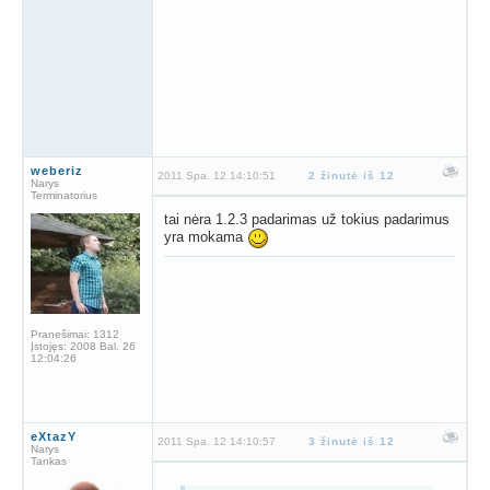
weberiz
2011 Spa. 12 14:10:51
2 žinutė iš 12
Narys
Terminatorius
tai nėra 1.2.3 padarimas už tokius padarimus
yra mokama
Pranešimai:
1312
Įstojęs:
2008 Bal. 26
12:04:26
eXtazY
2011 Spa. 12 14:10:57
3 žinutė iš 12
Narys
Tankas