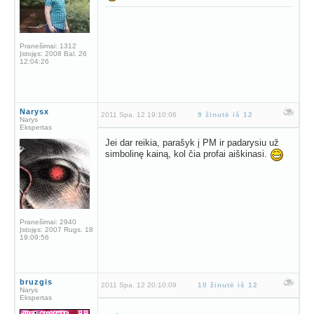
Pranešimai:
1312
Įstojęs:
2008 Bal. 26
12:04:26
Narysx
2011 Spa. 12 19:10:06
9 žinutė iš 12
Narys
Ekspertas
Jei dar reikia, parašyk į PM ir padarysiu už
simbolinę kainą, kol čia profai aiškinasi.
Pranešimai:
2940
Įstojęs:
2007 Rugs. 18
19:09:56
bruzgis
2011 Spa. 12 20:10:09
10 žinutė iš 12
Narys
Ekspertas