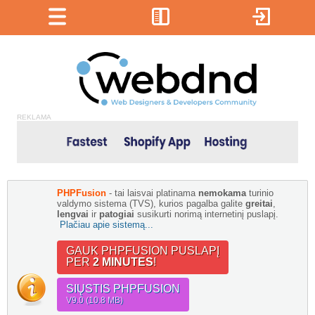
REKLAMA
PHPFusion
- tai laisvai platinama
nemokama
turinio
valdymo sistema (TVS), kurios pagalba galite
greitai
,
lengvai
ir
patogiai
susikurti norimą internetinį puslapį.
Plačiau apie sistemą...
GAUK PHPFUSION PUSLAPĮ
PER
2 MINUTES
!
SIŲSTIS PHPFUSION
V9.0 (10.8 MB)