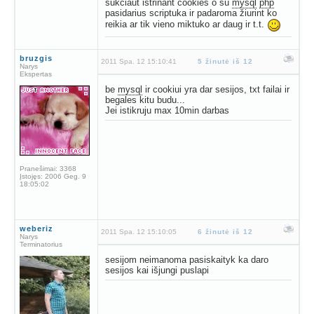
sukčiaut ištrinant cookies o su
mysql
php
pasidarius scriptuka ir padaroma žiurint ko
reikia ar tik vieno miktuko ar daug ir t.t.
bruzgis
2011 Spa. 12 15:10:41
5 žinutė iš 12
Narys
Ekspertas
be
mysql
ir cookiui yra dar sesijos, txt failai ir
begales kitu budu...
Jei istikruju max 10min darbas
Pranešimai:
3368
Įstojęs:
2006 Geg. 9
18:05:02
weberiz
2011 Spa. 12 15:10:05
6 žinutė iš 12
Narys
Terminatorius
sesijom neimanoma pasiskaityk ka daro
sesijos kai išjungi puslapi