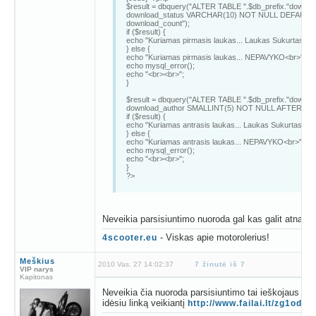
$result = dbquery("ALTER TABLE ".$db_prefix."downl
download_status VARCHAR(10) NOT NULL DEFAULT '
download_count");
if ($result) {
echo "Kuriamas pirmasis laukas... Laukas Sukurtas<br
} else {
echo "Kuriamas pirmasis laukas... NEPAVYKO<br>";
echo mysql_error();
echo "<br><br>";
}
$result = dbquery("ALTER TABLE ".$db_prefix."downl
download_author SMALLINT(5) NOT NULL AFTER down
if ($result) {
echo "Kuriamas antrasis laukas... Laukas Sukurtas<br
} else {
echo "Kuriamas antrasis laukas... NEPAVYKO<br>";
echo mysql_error();
echo "<br><br>";
}
?>
Naudokit šita siuntinių pateikimo moda:
http://www.failai.lt/zg1odg3u9sm...
Neveikia parsisiuntimo nuoroda gal kas galit atnauji
Parasyta : by friskius
jai reiks pagalbos jo skype : skermis
- Viskas apie motorolerius!
4scooter.eu
Meškius
2010 Vas. 27 14:02:37
7 žinutė iš 7
VIP narys
Kapitonas
Neveikia čia nuoroda parsisiuntimo tai ieškojaus sau i
idėsiu linką veikiantį
http://www.failai.lt/zg1odg3