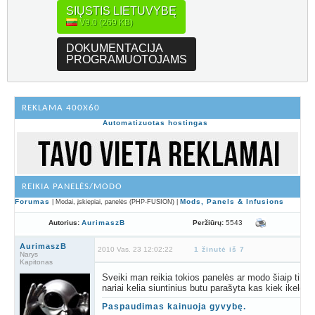
SIŲSTIS LIETUVYBĘ
V9.0 (269 KB)
DOKUMENTACIJA
PROGRAMUOTOJAMS
REKLAMA 400X60
Automatizuotas hostingas
REIKIA PANELĖS/MODO
Forumas
Mods, Panels & Infusions
| Modai, įskiepiai, panelės (PHP-FUSION) |
Peržiūrų:
5543
Autorius:
AurimaszB
AurimaszB
2010 Vas. 23 12:02:22
1 žinutė iš 7
Narys
Kapitonas
Sveiki man reikia tokios panelės ar modo šiaip tiksli
nariai kelia siuntinius butu parašyta kas kiek ikelė
Paspaudimas kainuoja gyvybę.