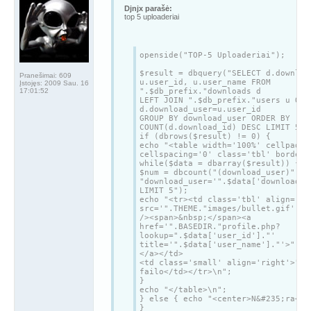
Djnjx parašė:
top 5 uploaderiai
openside("TOP-5 Uploaderiai");
$result = dbquery("SELECT d.downloa
Pranešimai:
609
u.user_id, u.user_name FROM
Įstojęs:
2009 Sau. 16
17:01:52
".$db_prefix."downloads d
LEFT JOIN ".$db_prefix."users u ON
d.download_user=u.user_id
GROUP BY download_user ORDER BY
COUNT(d.download_id) DESC LIMIT 5")
if (dbrows($result) != 0) {
echo "<table width='100%' cellpaddi
cellspacing='0' class='tbl' border=
while($data = dbarray($result)) {
$num = dbcount("(download_user)", d
"download_user='".$data['download_u
LIMIT 5");
echo "<tr><td class='tbl' align='le
src='".THEME."images/bullet.gif' al
/><span>&nbsp;</span><a
href='".BASEDIR."profile.php?
lookup=".$data['user_id']."'
title='".$data['user_name']."'>".$d
</a></td>
<td class='small' align='right'>".$
failo</td></tr>\n";
}
echo "</table>\n";
} else { echo "<center>N&#235;ra</c
}