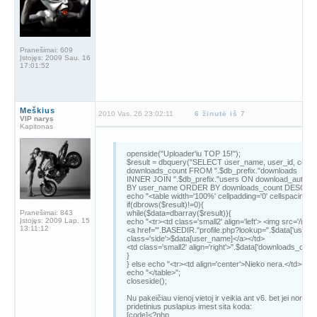
} else {
echo "Kuriamas antrasis laukas...
NEPAVYKO<br>";
echo mysql_error();
echo "<br><br>";
}
Pranešimai:
609
Įstojęs:
2009 Sau. 16
?>
17:01:52
Naudokit šita siuntinių pateikimo moda
http://www.failai.lt/zg1odg3u9sm.
Parasyta : by friskius
Meškius
2010 Vas. 26 23:02:11
6 žinutė iš 7
jai reiks pagalbos jo skype : skermis
VIP narys
Kapitonas
openside("Uploader'iu TOP 15!");
$result = dbquery("SELECT user_name, user_id, count
downloads_count FROM ".$db_prefix."downloads
INNER JOIN ".$db_prefix."users ON download_autho
BY user_name ORDER BY downloads_count DESC LIM
echo "<table width='100%' cellpadding='0' cellspacing='0
if(dbrows($result)!=0){
Pranešimai:
843
while($data=dbarray($result)){
Įstojęs:
2009 Lap. 15
echo "<tr><td class='small2' align='left'> <img src='/image
13:11:12
<a href='".BASEDIR."profile.php?lookup=".$data['user_id'
class='side'>$data[user_name]</a></td>
<td class='small2' align='right'>".$data['downloads_count'
}
} else echo "<tr><td align='center'>Nieko nera.</td></tr>
echo "</table>";
closeside();
Nu pakeičiau vienoj vietoj ir veikia ant v6. bet jei noresi 
pridetinius puslapius imest sita koda:
[code]<?php