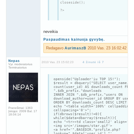
closeside();
?>
kur sypsena zenklas
)
neveikia
Paspaudimas kainuoja gyvybę.
Redagavo
2010 Vas. 23 16:02:42
AurimaszB
Nepas
2010 Vas. 23 15:02:23
4 žinutė iš 7
Vyr. moderatorius
Terminatorius
openside("Uploader'iu TOP 15!");
$result = dbquery("SELECT user_name, u
count(user_id) AS downloads_count FROM
".$db_prefix."downloads
INNER JOIN ".$db_prefix."users ON
download_author=user_id GROUP BY user_
ORDER BY downloads_count DESC LIMIT 15
echo "<table width='100%' cellpadding=
Pranešimai:
1363
cellspacing='0'>";
Įstojęs:
2009 Bal. 17
if(dbrows($result)!=0){
18:04:14
while($data=dbarray($result)){
echo "<tr><td class='small2' align='le
<img src='/images/star.gif'>
<a href='".BASEDIR."profile.php?
lookup=".$data['user_id']."'