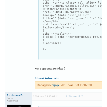
echo "<tr><td class='tbl' align='left'
src='".THEME."images/bullet.gif' alt='
/><span>&nbsp;</span><a
href='".BASEDIR."profile.php?
lookup=".$data['user_id']."'
title='".$data['user_name']."'>".$data
</a></td>
<td class='small' align='right'>".$num
failo</td></tr>\n";
}
echo "</table>\n";
} else { echo "<center>N&#235;ra</cent
}
closeside();
?>
kur sypsena zenklas
)
Filmai internetu
Redagavo
2010 Vas. 23 12:02:20
Djnjx
AurimaszB
2010 Vas. 23 15:02:41
3 žinutė iš 7
Narys
Kapitonas