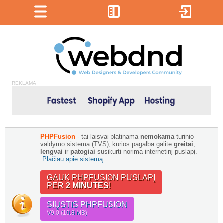
REKLAMA
PHPFusion
- tai laisvai platinama
nemokama
turinio
valdymo sistema (TVS), kurios pagalba galite
greitai
,
lengvai
ir
patogiai
susikurti norimą internetinį puslapį.
Plačiau apie sistemą...
GAUK PHPFUSION PUSLAPĮ
PER
2 MINUTES
!
SIŲSTIS PHPFUSION
V9.0 (10.8 MB)