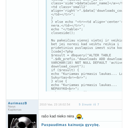
class='side'>$data[user_name]</a></td>
<td class='small2'
align='right'>".$data['downloads_count
</td></tr>";
}
} else echo "<tr><td align='center'>Ni
nera.</td></tr>";
echo "</table>";
closeside();
Nu pakeičiau vienoj vietoj ir veikia a
bet jei noresi kad veiktu reikia i
pridetinius puslapius imest sita koda:
[code]<?php
$result = dbquery("ALTER TABLE
".$db_prefix."downloads ADD download_s
VARCHAR(10) NOT NULL DEFAULT 'active' 
download_count");
if ($result) {
echo "Kuriamas pirmasis laukas... Lauk
Sukurtas<br><br>";
} else {
echo "Kuriamas pirmasis laukas...
NEPAVYKO<br>";
echo mysql_error();
echo "<br><br>";
}
AurimaszB
2010 Vas. 23 16:02:54
5 žinutė iš 7
Narys
$result = dbquery("ALTER TABLE
Kapitonas
".$db_prefix."downloads ADD download_a
SMALLINT(5) NOT NULL AFTER download_st
rašo kad nieko nėra
if ($result) {
echo "Kuriamas antrasis laukas... Lauk
Paspaudimas kainuoja gyvybę.
Sukurtas<br><br>";