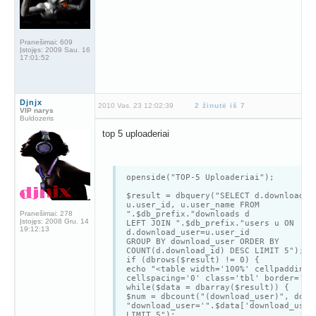
Pranešimai:
609
Įstojęs:
2009 Sau. 16
17:01:52
Djnjx
2010 Vas. 23 12:02:39
2 žinutė iš 7
VIP narys
Buldozeris
top 5 uploaderiai
openside("TOP-5 Uploaderiai");
$result = dbquery("SELECT d.download_u
u.user_id, u.user_name FROM
Pranešimai:
278
".$db_prefix."downloads d
Įstojęs:
2008 Gru. 14
LEFT JOIN ".$db_prefix."users u ON
19:12:13
d.download_user=u.user_id
GROUP BY download_user ORDER BY
COUNT(d.download_id) DESC LIMIT 5");
if (dbrows($result) != 0) {
echo "<table width='100%' cellpadding=
cellspacing='0' class='tbl' border='0'
while($data = dbarray($result)) {
$num = dbcount("(download_user)", down
"download_user='".$data['download_user
LIMIT 5");