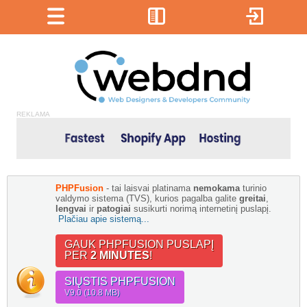
REKLAMA
PHPFusion
- tai laisvai platinama
nemokama
turinio
valdymo sistema (TVS), kurios pagalba galite
greitai
,
lengvai
ir
patogiai
susikurti norimą internetinį puslapį.
Plačiau apie sistemą...
GAUK PHPFUSION PUSLAPĮ
PER
2 MINUTES
!
SIŲSTIS PHPFUSION
V9.0 (10.8 MB)