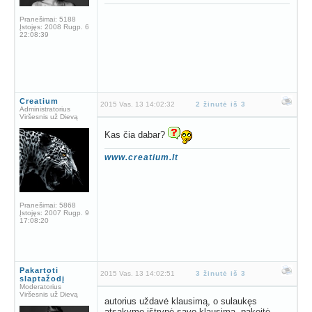
Pranešimai:
5188
Įstojęs:
2008 Rugp. 6
22:08:39
Creatium
2015 Vas. 13 14:02:32
2 žinutė iš 3
Administratorius
Viršesnis už Dievą
Kas čia dabar?
www.creatium.lt
Pranešimai:
5868
Įstojęs:
2007 Rugp. 9
17:08:20
Pakartoti
2015 Vas. 13 14:02:51
3 žinutė iš 3
slaptažodį
Moderatorius
Viršesnis už Dievą
autorius uždavė klausimą, o sulaukęs
atsakymo ištrynė savo klausimą, pakeitė