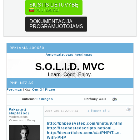
SIŲSTIS LIETUVYBĘ
V9.0 (269 KB)
DOKUMENTACIJA
PROGRAMUOTOJAMS
REKLAMA 400X60
Automatizuotas hostingas
PHP: NTZ AŠ
Forumas
Out Of Place
| Kita |
Peržiūrų:
4331
Autorius:
Fedingas
Pakartoti
2015 Vas. 11 22:02:14
1 žinutė iš 3
slaptažodį
Moderatorius
Viršesnis už Dievą
http://phpeasystep.com/phptu/9.html
http://freehostedscripts.net/onl...
http://devarticles.com/c/a/PHP/T...e-
With-PHP