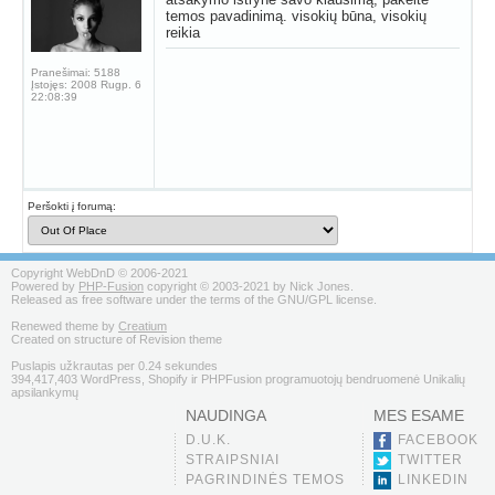
temos pavadinimą. visokių būna, visokių
reikia
Pranešimai:
5188
Įstojęs:
2008 Rugp. 6
22:08:39
Peršokti į forumą:
Copyright WebDnD © 2006-2021
Powered by
PHP-Fusion
copyright © 2003-2021 by Nick Jones.
Released as free software under the terms of the GNU/GPL license.
Renewed theme by
Creatium
Created on structure of Revision theme
Puslapis užkrautas per 0.24 sekundes
394,417,403 WordPress, Shopify ir PHPFusion programuotojų bendruomenė Unikalių
apsilankymų
NAUDINGA
MES ESAME
D.U.K.
FACEBOOK
STRAIPSNIAI
TWITTER
PAGRINDINĖS TEMOS
LINKEDIN