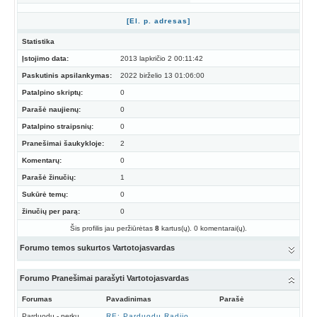
[El. p. adresas]
Statistika
Įstojimo data:
2013 lapkričio 2 00:11:42
Paskutinis apsilankymas:
2022 birželio 13 01:06:00
Patalpino skriptų:
0
Parašė naujienų:
0
Patalpino straipsnių:
0
Pranešimai šaukykloje:
2
Komentarų:
0
Parašė žinučių:
1
Sukūrė temų:
0
žinučių per parą:
0
Šis profilis jau peržiūrėtas
8
kartus(ų). 0 komentarai(ų).
Forumo temos sukurtos Vartotojasvardas
Forumo Pranešimai parašyti Vartotojasvardas
Forumas
Pavadinimas
Parašė
Parduodu - perku
RE: Parduodu Radijo