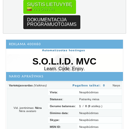
SIŲSTIS LIETUVYBĘ
V9.0 (269 KB)
DOKUMENTACIJA
PROGRAMUOTOJAMS
REKLAMA 400X60
Automatizuotas hostingas
NARIO APRAŠYMAS
Vartotojasvardas
(Vaikinas)
Pagalbos taškai: 0
Narys
Vieta:
Neapibūdintas
Statusas:
Patrankų mėsa
Gerumo balansas:
1
/
0
(
0
atsiliep.)
Vid. įvertinimas:
Nėra
Nėra avataro
Gimimo data:
Neapibūdintas
Skype:
Neapibūdintas
MSN ID:
Neapibūdintas