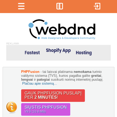
REKLAMA
PHPFusion
- tai laisvai platinama
nemokama
turinio
valdymo sistema (TVS), kurios pagalba galite
greitai
,
lengvai
ir
patogiai
susikurti norimą internetinį puslapį.
Plačiau apie sistemą...
GAUK PHPFUSION PUSLAPĮ
PER
2 MINUTES
!
SIŲSTIS PHPFUSION
V9.0 (10.8 MB)