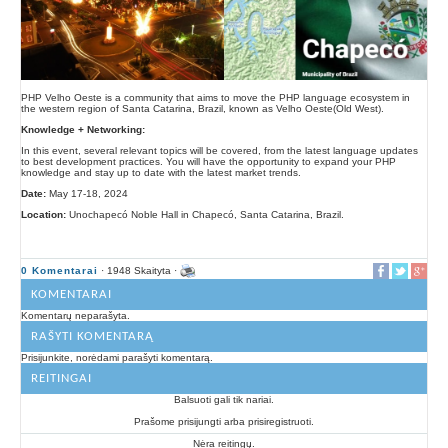
PHP Velho Oeste is a community that aims to move the PHP language ecosystem in
the western region of Santa Catarina, Brazil, known as Velho Oeste(Old West).
Knowledge + Networking:
In this event, several relevant topics will be covered, from the latest language updates
to best development practices. You will have the opportunity to expand your PHP
knowledge and stay up to date with the latest market trends.
Date:
May 17-18, 2024
Location:
Unochapecó Noble Hall in Chapecó, Santa Catarina, Brazil.
0 Komentarai
· 1948 Skaityta ·
KOMENTARAI
Komentarų neparašyta.
RAŠYTI KOMENTARĄ
Prisijunkite, norėdami parašyti komentarą.
REITINGAI
Balsuoti gali tik nariai.
Prašome prisijungti arba prisiregistruoti.
Nėra reitingų.