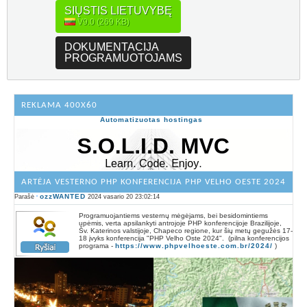
SIŲSTIS LIETUVYBĘ
V9.0 (269 KB)
DOKUMENTACIJA
PROGRAMUOTOJAMS
REKLAMA 400X60
Automatizuotas hostingas
ARTĖJA VESTERNO PHP KONFERENCIJA PHP VELHO OESTE 2024
ozzWANTED
Parašė
2024 vasario 20 23:02:14
Programuojantiems vesternų mėgėjams, bei besidomintiems
upėmis, verta apsilankyti antrojoje PHP konferencijoje Brazilijoje,
Šv. Katerinos valstijoje, Chapeco regione, kur šių metų gegužės 17-
18 įvyks konferencija "PHP Velho Oste 2024". (pilna konferencijos
programa -
https://www.phpvelhoeste.com.br/2024/
)