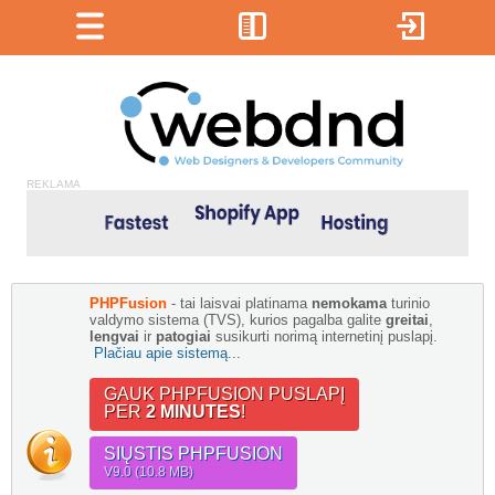
REKLAMA
PHPFusion
- tai laisvai platinama
nemokama
turinio
valdymo sistema (TVS), kurios pagalba galite
greitai
,
lengvai
ir
patogiai
susikurti norimą internetinį puslapį.
Plačiau apie sistemą...
GAUK PHPFUSION PUSLAPĮ
PER
2 MINUTES
!
SIŲSTIS PHPFUSION
V9.0 (10.8 MB)