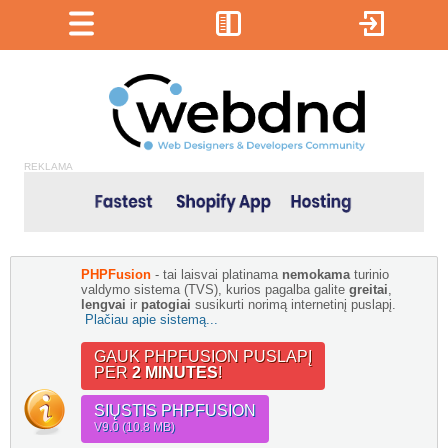
REKLAMA
PHPFusion
- tai laisvai platinama
nemokama
turinio
valdymo sistema (TVS), kurios pagalba galite
greitai
,
lengvai
ir
patogiai
susikurti norimą internetinį puslapį.
Plačiau apie sistemą...
GAUK PHPFUSION PUSLAPĮ
PER
2 MINUTES
!
SIŲSTIS PHPFUSION
V9.0 (10.8 MB)