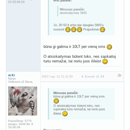
mXt parašė:
23 20:08:20
Minusas parašė:
atsiskaitymas SMS
Jo, 30-50 lt arba dar daugiau SMS'u
nusiunti
Prajuokinai
būna gi galima ir 10LT per vieną sms
O atsiskaitymas būtent toks, nes sąskaitoj
turiu nemažai, tai noriu juos išleist
mXt
2007 Lap. 12 21:11:55
4 žinutė iš 20
Narys
Viršesnis už Dievą
Minusas parašė:
būna gi galima ir 10LT per vieną sms
O atsiskaitymas būtent toks, nes
sąskaitoj turiu nemažai, tai noriu juos
išleist
Pranešimai:
5775
Įstojęs:
2006 Bir. 9
16:06:09