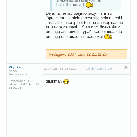
Snekejimas su savim - pirmas
isprotejimo pozymis
Deja, tai ne išprotėjimo požymis ir su
išprotėjimu tai niekuo nesusiję nebent lenki
link haliucinacijų, bet ten jau šnekėjimas ne
su savim gaunasi....Su savim šneka daug
protingų asmenybių, ypač, kai neranda kitų
protingų su kuriais gali pašnekėt.
Redagavo
2007 Lap. 12 21:11:25
Ptycka
2007 Lap. 13 15:11:33
14 žinutė iš 20
Narys
Terminatorius
gliukman
Pranešimai:
1492
Įstojęs:
2007 Sau. 19
18:01:08