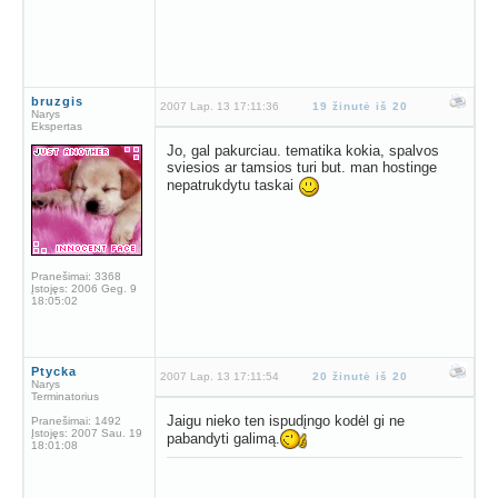
bruzgis
2007 Lap. 13 17:11:36
19 žinutė iš 20
Narys
Ekspertas
Jo, gal pakurciau. tematika kokia, spalvos
sviesios ar tamsios turi but. man hostinge
nepatrukdytu taskai
Pranešimai:
3368
Įstojęs:
2006 Geg. 9
18:05:02
Ptycka
2007 Lap. 13 17:11:54
20 žinutė iš 20
Narys
Terminatorius
Jaigu nieko ten ispudįngo kodėl gi ne
Pranešimai:
1492
Įstojęs:
2007 Sau. 19
pabandyti galimą.
18:01:08