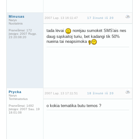
Minusas
2007 Lap. 13 16:11:47
17 žinutė iš 20
Narys
Nuolatinis
tada lėvai
norėjau sumokėt SMS'ais nes
Pranešimai:
172
Įstojęs:
2007 Rugp.
daug sąskaitoj turiu, bet kadangi tik 50%
23 20:08:20
nueina tai neapsimoka
Ptycka
2007 Lap. 13 17:11:51
18 žinutė iš 20
Narys
Terminatorius
o kokia tematika butu temos ?
Pranešimai:
1492
Įstojęs:
2007 Sau. 19
18:01:08