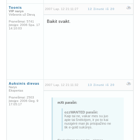
Toonis
2007 Lap. 12 21:11:27
12 žinutė iš 20
VIP narys
Viršesnis už Dievą
Baikit svaikt.
Pranešimai:
5741
Įstojęs:
2006 Spa. 17
14:10:03
Auksinis dievas
2007 Lap. 12 21:11:32
13 žinutė iš 20
Narys
Ekspertas
Pranešimai:
2503
Įstojęs:
2006 Geg. 9
mXt parašė:
17:05:17
ozzWANTED parašė:
Kaip tai ne, vakar mes su juo
apie tai šnėkėjom, ir po to kai
nusigėrė man jis prisipažino ne
tik e-gold sukūręs.