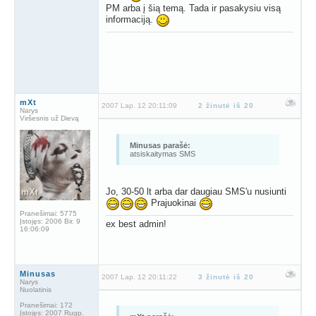
PM arba į šią temą. Tada ir pasakysiu visą
informaciją.
mXt
2007 Lap. 12 20:11:09
2 žinutė iš 20
Narys
Viršesnis už Dievą
Minusas parašė:
atsiskaitymas SMS
Jo, 30-50 lt arba dar daugiau SMS'u nusiunti
Prajuokinai
Pranešimai:
5775
Įstojęs:
2006 Bir. 9
ex best admin!
16:06:09
Minusas
2007 Lap. 12 20:11:22
3 žinutė iš 20
Narys
Nuolatinis
Pranešimai:
172
Įstojęs:
2007 Rugp.