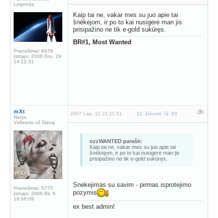
Legenda
Kaip tai ne, vakar mes su juo apie tai
šnėkėjom, ir po to kai nusigėrė man jis
prisipažino ne tik e-gold sukūręs.
BR#1, Most Wanted
Pranešimai:
8478
Įstojęs:
2006 Gru. 29
14:12:31
mXt
2007 Lap. 12 21:11:51
11 žinutė iš 20
Narys
Viršesnis už Dievą
ozzWANTED parašė:
Kaip tai ne, vakar mes su juo apie tai
šnėkėjom, ir po to kai nusigėrė man jis
prisipažino ne tik e-gold sukūręs.
Snekejimas su savim - pirmas isprotejimo
Pranešimai:
5775
pozymis
Įstojęs:
2006 Bir. 9
16:06:09
ex best admin!