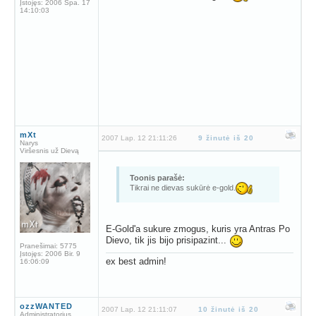
Įstojęs:
2006 Spa. 17
14:10:03
mXt
2007 Lap. 12 21:11:26
9 žinutė iš 20
Narys
Viršesnis už Dievą
Toonis parašė:
Tikrai ne dievas sukūrė e-gold.
E-Gold'a sukure zmogus, kuris yra Antras Po
Dievo, tik jis bijo prisipazint...
Pranešimai:
5775
Įstojęs:
2006 Bir. 9
ex best admin!
16:06:09
ozzWANTED
2007 Lap. 12 21:11:07
10 žinutė iš 20
Administratorius