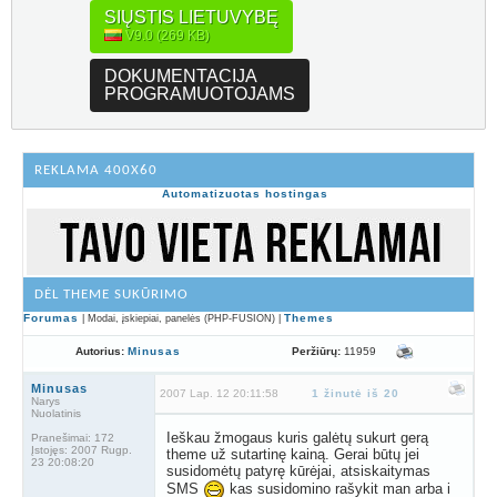
SIŲSTIS LIETUVYBĘ
V9.0 (269 KB)
DOKUMENTACIJA
PROGRAMUOTOJAMS
REKLAMA 400X60
Automatizuotas hostingas
DĖL THEME SUKŪRIMO
Forumas
Themes
| Modai, įskiepiai, panelės (PHP-FUSION) |
Peržiūrų:
11959
Autorius:
Minusas
Minusas
2007 Lap. 12 20:11:58
1 žinutė iš 20
Narys
Nuolatinis
Ieškau žmogaus kuris galėtų sukurt gerą
Pranešimai:
172
Įstojęs:
2007 Rugp.
theme už sutartinę kainą. Gerai būtų jei
23 20:08:20
susidomėtų patyrę kūrėjai, atsiskaitymas
SMS
kas susidomino rašykit man arba i