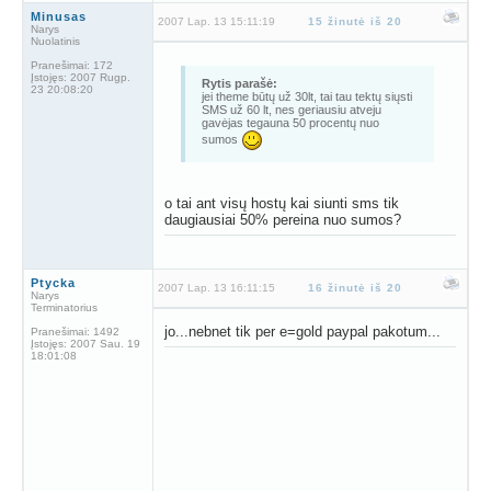
Minusas
2007 Lap. 13 15:11:19
15 žinutė iš 20
Narys
Nuolatinis
Pranešimai:
172
Įstojęs:
2007 Rugp.
Rytis parašė:
23 20:08:20
jei theme būtų už 30lt, tai tau tektų siųsti
SMS už 60 lt, nes geriausiu atveju
gavėjas tegauna 50 procentų nuo
sumos
o tai ant visų hostų kai siunti sms tik
daugiausiai 50% pereina nuo sumos?
Ptycka
2007 Lap. 13 16:11:15
16 žinutė iš 20
Narys
Terminatorius
jo...nebnet tik per e=gold paypal pakotum...
Pranešimai:
1492
Įstojęs:
2007 Sau. 19
18:01:08