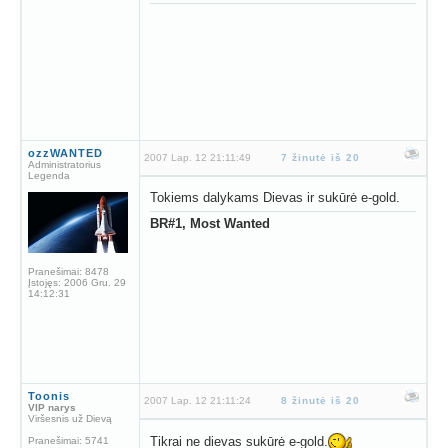
ozzWANTED
2007 Lap. 12 21:11:49
7 žinutė iš 20
Administratorius
Legenda
Tokiems dalykams Dievas ir sukūrė e-gold.
BR#1, Most Wanted
Pranešimai:
8478
Įstojęs:
2006 Gru. 29
14:12:31
Toonis
2007 Lap. 12 21:11:24
8 žinutė iš 20
VIP narys
Viršesnis už Dievą
Tikrai ne dievas sukūrė e-gold.
Pranešimai:
5741