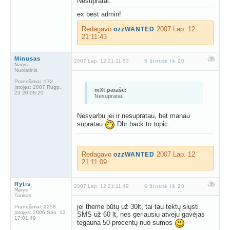
Nesupratai.
ex best admin!
Redagavo
2007 Lap. 12
ozzWANTED
21:11:43
Minusas
2007 Lap. 12 21:11:53
5 žinutė iš 20
Narys
Nuolatinis
Pranešimai:
172
Įstojęs:
2007 Rugp.
mXt parašė:
23 20:08:20
Nesupratai.
Nesvarbu jei ir nesupratau, bet manau
supratau
Dbr back to topic.
Redagavo
2007 Lap. 12
ozzWANTED
21:11:09
Rytis
2007 Lap. 12 21:11:49
6 žinutė iš 20
Narys
Tankas
jei theme būtų už 30lt, tai tau tektų siųsti
Pranešimai:
2258
Įstojęs:
2006 Sau. 13
SMS už 60 lt, nes geriausiu atveju gavėjas
17:01:49
tegauna 50 procentų nuo sumos